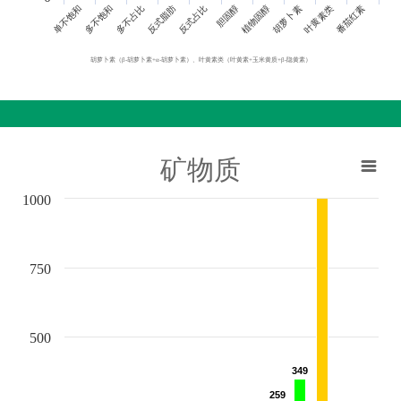
单不饱和
胆固醇
反式脂肪
叶黄素类
多不饱和
植物固醇
反式占比
番茄红素
多不占比
胡萝卜素
胡萝卜素（β-胡萝卜素+α-胡萝卜素）、叶黄素类（叶黄素+玉米黄质+β-隐黄素）
矿物质
1000
750
500
349
349
259
259