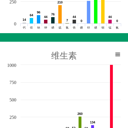
250
210
210
96
96
76
76
64
64
44
44
44
44
44
44
14
14
7
7
0
0
0
0
0
钙
镁
钠
钾
磷
硫
氯
铁
碘
锌
硒
铜
锰
氟
维生素
1000
750
500
260
260
250
134
134
52
52