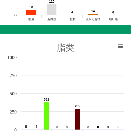
120
120
58
58
14
14
4
4
0
0
0
能量
蛋白质
脂肪
碳水化合物
粗纤维
脂类
1000
750
500
381
381
285
285
250
5
5
4
4
0
0
0
0
0
0
0
0
0
0
0
0
0