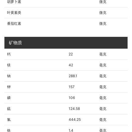
胡萝卜素
微克
叶黄素类
微克
番茄红素
微克
矿物质
钙
22
毫克
镁
42
毫克
钠
288.1
毫克
钾
157
毫克
磷
106
毫克
硫
124.58
毫克
氯
444.25
毫克
铁
1.4
毫克