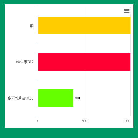
铜
维生素B12
多不饱和占总比
381
381
0
500
1000