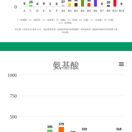
50
50
50
50
27
27
25
25
20
20
5
5
6
6
0
0
1
1
0
0
0
0
0
0
0
A
C
D
E
K
P
B1
B2
B3
B4
B5
B6
B7
B9
B12
B14
P（类黄酮） B1（硫胺素） B2（核黄素） B3（烟酸） B4（胆碱） B5（泛酸） B7（生物素） B9（叶酸）
B14（甜菜碱）
维生素 A 的单位为 微克 RAE，包括直接来源（动物性食物中的视黄醇）和间接来源（植物性食物中的类胡萝卜素
转化量）
氨基酸
1000
750
500
379
379
345
345
319
319
318
318