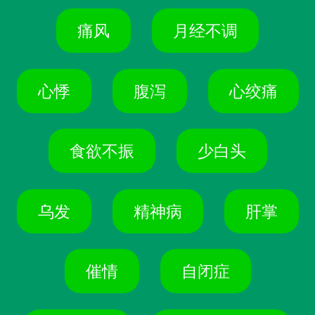
痛风
月经不调
心悸
腹泻
心绞痛
食欲不振
少白头
乌发
精神病
肝掌
催情
自闭症