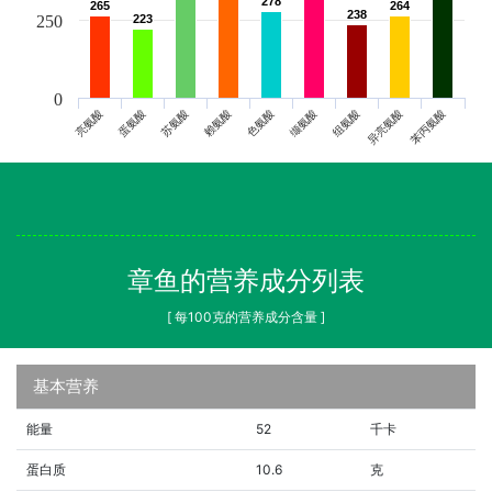
278
278
265
265
264
264
238
238
250
223
223
0
亮氨酸
蛋氨酸
苏氨酸
赖氨酸
色氨酸
缬氨酸
组氨酸
异亮氨酸
苯丙氨酸
章鱼的营养成分列表
[ 每100克的营养成分含量 ]
基本营养
能量
52
千卡
蛋白质
10.6
克