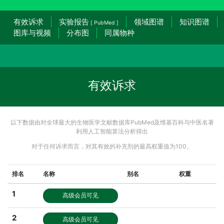
有效诉求
实验报告
领域图谱
知识图谱
[ PubMed ]
图库与视频
分布图
同属物种
有效诉求
以下数据由对全球最大的生物医学文献数据库PubMed及维基百科与中医名著
利用人工智能算法分析得出
对于任何诉求而言，对其有效的补充剂的最高权重值为100。
排名
名称
别名
权重
1
高级会员可见
2
高级会员可见