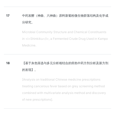
17
中药发酵（神曲、六神曲）原料新菊粉微生物群落结构及化学成
分研究。
Microbial Community Structure and Chemical Constituents
in <i>Shinkiku</i>, a Fermented Crude Drug Used in Kampo
Medicine.
18
【基于灰色筛选与多元分析相结合的癌热中药方剂分析及新方剂
的发现】。
[Analysis on traditional Chinese medicine prescriptions
treating cancerous fever based on grey screening method
combined with multivariate analysis method and discovery
of new prescriptions].