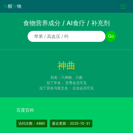
唤
醒
食
物
食物营养成分 / AI食疗 / 补充剂
食物/AI食疗诉求/补充剂名称
Go
神曲
别名：六神曲、六曲
拉丁学名：
至尊会员可见
拉丁异名与英文名：
企业会员可见
百度百科
访问次数：4880
最近更新：2025-10-31