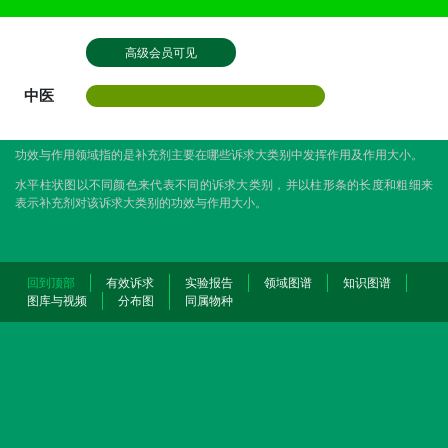
高级会员可见
中医
功效与作用领域指的是补充剂主要在哪些诉求大类别中发挥作用及作用大小。
水平柱状图以不同颜色来代表不同的诉求大类别，并以柱形条的长度和粗细来
表示补充剂对该诉求大类别的功效与作用大小。
回到顶部
有效诉求
实验报告
领域图谱
知识图谱
图库与视频
分布图
同属物种