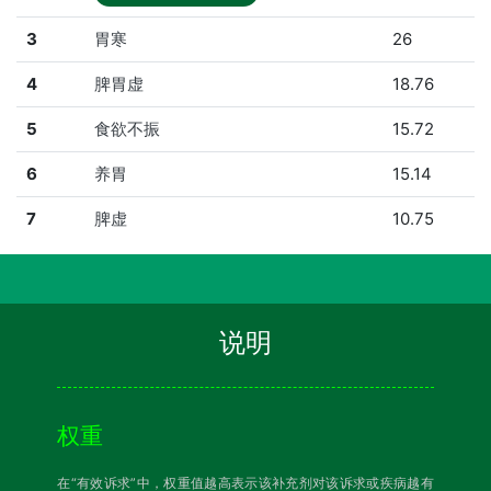
3
胃寒
26
4
脾胃虚
18.76
5
食欲不振
15.72
6
养胃
15.14
7
脾虚
10.75
说明
权重
在“有效诉求”中，权重值越高表示该补充剂对该诉求或疾病越有