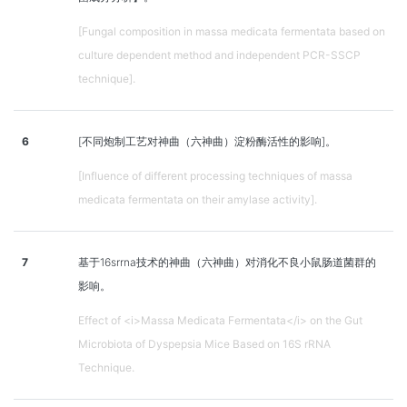
[Fungal composition in massa medicata fermentata based on
culture dependent method and independent PCR-SSCP
technique].
6
[不同炮制工艺对神曲（六神曲）淀粉酶活性的影响]。
[Influence of different processing techniques of massa
medicata fermentata on their amylase activity].
7
基于16srrna技术的神曲（六神曲）对消化不良小鼠肠道菌群的
影响。
Effect of <i>Massa Medicata Fermentata</i> on the Gut
Microbiota of Dyspepsia Mice Based on 16S rRNA
Technique.