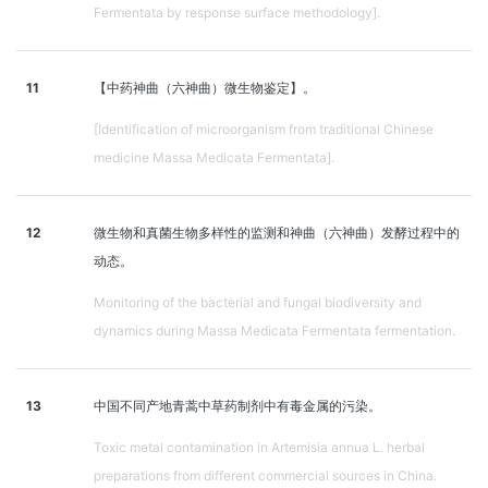
Fermentata by response surface methodology].
11
【中药神曲（六神曲）微生物鉴定】。
[Identification of microorganism from traditional Chinese
medicine Massa Medicata Fermentata].
12
微生物和真菌生物多样性的监测和神曲（六神曲）发酵过程中的
动态。
Monitoring of the bacterial and fungal biodiversity and
dynamics during Massa Medicata Fermentata fermentation.
13
中国不同产地青蒿中草药制剂中有毒金属的污染。
Toxic metal contamination in Artemisia annua L. herbal
preparations from different commercial sources in China.