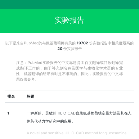
实验报告
以下是来自PubMed的与氨基葡萄糖有关的
19702
份实验报告中相关度最高的
20
份实验报告
注意：PubMed实验报告的中文标题是由百度翻译或谷歌翻译完
成翻译工作的，由于补充剂名称及医学与生物化学术语的专业
性，机器翻译的结果有时是不准确的。因此，实验报告的中文标
题仅供参考。
排名
标题
1
一种新的、灵敏的HILIC-CAD血浆氨基葡萄糖定量方法及其在人
体药代动力学研究中的应用。
A novel and sensitive HILIC-CAD method for glucosamine