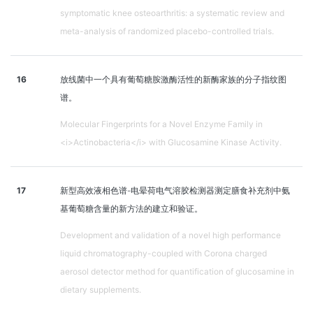
symptomatic knee osteoarthritis: a systematic review and
meta-analysis of randomized placebo-controlled trials.
16
放线菌中一个具有葡萄糖胺激酶活性的新酶家族的分子指纹图
谱。
Molecular Fingerprints for a Novel Enzyme Family in
<i>Actinobacteria</i> with Glucosamine Kinase Activity.
17
新型高效液相色谱-电晕荷电气溶胶检测器测定膳食补充剂中氨
基葡萄糖含量的新方法的建立和验证。
Development and validation of a novel high performance
liquid chromatography-coupled with Corona charged
aerosol detector method for quantification of glucosamine in
dietary supplements.