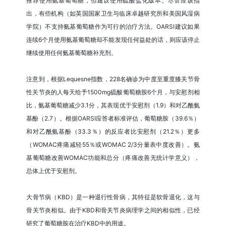
推荐使用氨基葡萄糖，但建议使用硫酸盐化版本。尽管应该指
出，有些机构（如英国国家卫生与临床卓越研究所和美国风湿病
学院）不支持氨基葡萄糖作为可行的治疗方法。OARSI建议如果
连续6个月使用氨基葡萄糖却不能发现任何益处的话，则应该停止
继续使用任何氨基葡萄糖补充剂。
注意到，根据Lequesne指数，228名确诊为中度至重度膝关节骨
性关节炎的人每天给予1500mg硫酸葡萄糖胺6个月，与安慰剂相
比，氨基葡萄糖减少3.1分，其表现优于安慰剂（1.9）和对乙酰氨
基酚（2.7）。根据OARSI应答者标准评估，葡萄糖胺（39.6％）
和对乙酰氨基酚（33.3％）的反应者比安慰剂（21.2％）更多
（WOMAC疼痛减轻55％或WOMAC 2/3分量表中度改善）。氨
基葡萄糖改善WOMAC功能和总分（疼痛改善无统计学意义），
总体上优于安慰剂。
大骨节病（KBD）是一种退行性骨病，其特征是软骨退化，这与
骨关节炎相似。由于KBD和骨关节炎病理学之间的相似性，已经
研究了葡萄糖胺在治疗KBD中的用途。