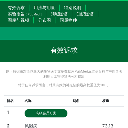
有效诉求
用法与用量
特别说明
实验报告
领域图谱
知识图谱
[ PubMed ]
图库与视频
分布图
同属物种
有效诉求
以下数据由对全球最大的生物医学文献数据库PubMed及维基百科与中医名著
利用人工智能算法分析得出
对于任何诉求而言，对其有效的补充剂的最高权重值为100。
排名
名称
别名
权重
1
高级会员可见
2
风湿病
73.13