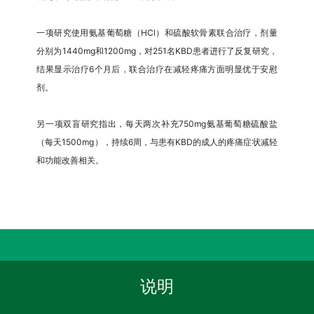
一项研究使用氨基葡萄糖（HCl）和硫酸软骨素联合治疗，剂量
分别为1440mg和1200mg，对251名KBD患者进行了反复研究，
结果显示治疗6个月后，联合治疗在减轻疼痛方面明显优于安慰
剂。
另一项双盲研究指出，每天两次补充750mg氨基葡萄糖硫酸盐
（每天1500mg），持续6周，与患有KBD的成人的疼痛症状减轻
和功能改善相关。
说明