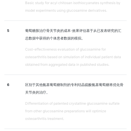
Basic study for acyl chitosan isothiocyanates synthesis by
model experiments using glucosamine derivatives.
5
葡萄糖胺治疗骨关节炎的成本-效果评估基于从已发表研究的汇
总数据中获得的个体患者数据的模拟。
Cost-effectiveness evaluation of glucosamine for
osteoarthritis based on simulation of individual patient data
obtained from aggregated data in published studies.
6
区别于其他氨基葡萄糖制剂的专利结晶硫酸氨基葡萄糖将优化骨
关节炎的治疗。
Differentiation of patented crystalline glucosamine sulfate
from other glucosamine preparations will optimize
osteoarthritis treatment.