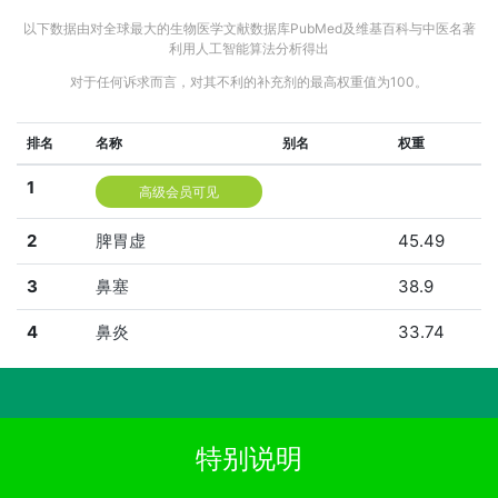
以下数据由对全球最大的生物医学文献数据库PubMed及维基百科与中医名著
利用人工智能算法分析得出
对于任何诉求而言，对其不利的补充剂的最高权重值为100。
排名
名称
别名
权重
1
高级会员可见
2
脾胃虚
45.49
3
鼻塞
38.9
4
鼻炎
33.74
特别说明