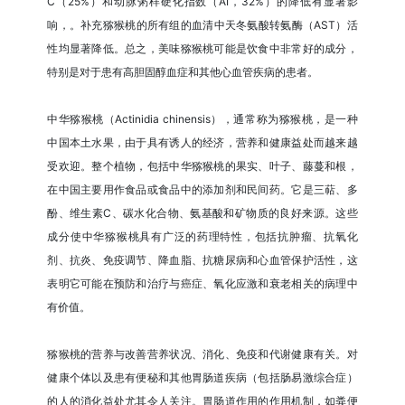
C（25%）和动脉粥样硬化指数（AI，32%）的降低有显著影
响，。补充猕猴桃的所有组的血清中天冬氨酸转氨酶（AST）活
性均显著降低。总之，美味猕猴桃可能是饮食中非常好的成分，
特别是对于患有高胆固醇血症和其他心血管疾病的患者。
中华猕猴桃（Actinidia chinensis），通常称为猕猴桃，是一种
中国本土水果，由于具有诱人的经济，营养和健康益处而越来越
受欢迎。整个植物，包括中华猕猴桃的果实、叶子、藤蔓和根，
在中国主要用作食品或食品中的添加剂和民间药。它是三萜、多
酚、维生素C、碳水化合物、氨基酸和矿物质的良好来源。这些
成分使中华猕猴桃具有广泛的药理特性，包括抗肿瘤、抗氧化
剂、抗炎、免疫调节、降血脂、抗糖尿病和心血管保护活性，这
表明它可能在预防和治疗与癌症、氧化应激和衰老相关的病理中
有价值。
猕猴桃的营养与改善营养状况、消化、免疫和代谢健康有关。对
健康个体以及患有便秘和其他胃肠道疾病（包括肠易激综合症）
的人的消化益处尤其令人关注。胃肠道作用的作用机制，如粪便