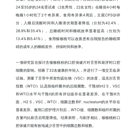
24至55岁的24名受试者（2名男性，22名女性）在睡前4小时每
晚睡1小时吃了2个奇异果。食用奇异果4周后，主观CPSQI评
分，入睡后清醒时间和入睡潜伏期显著降低（分别为42.4%，
28.9%和35.4%）。总睡眠时间和睡眠效率显著提高（分别为
13.4%和5.41%）。食用猕猴桃可以改善患有自我报告的睡眠障
碍的成年人的睡眠发作、持续时间和效率。
一项研究旨在探讨含猕猴桃粉的口腔保健片对舌苔和刷牙时口腔
细菌的影响。招募了32名健康的年轻人，并进行了一项交叉临床
试验。测量了舌苔中挥发性硫化物（VSC）的浓度，温克尔舌苔
指数（WTCI）以及除核杆菌外的总细菌数。干预I的H2 S，VSC
和WTCI水平与干预II的所有评估值存在显著差异。在干预III方
面，H2 S，VSC，WTCI，细菌总数和F. nucleatum的水平存在
显著差异。服用口腔护理片剂后，WTCI值、细菌数和核纤杆菌的
含量均比刷舌后明显降低。结果表明，与刷牙相比，猕猴桃粉口
腔保健片能有效地减少舌苔中的细菌总数和核数。