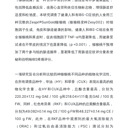
包括降低血糖反应，改善心血管和炎症生物标志物，增强肠道舒
适度和松弛度。本研究调查了健康人和有IBS-C症状的人食用三
种完整的Zespri®SunGold猕猴桃（猕猴桃变种Zesy002）对细
胞因子生成、免疫和肠道健康的影响。健康人和IBS-C组在食用
全猕猴桃和果皮时，促炎细胞因子TNF-α均显著降低，而健康受
试者在不带皮的情况下也显著降低（p <0.001）。猕猴桃干预增
加了两个参与组的肠道频率，显著降低了胃肠道症状评分量表便
秘和伯明翰IBS疼痛评分。
一项研究旨在分析和比较四种猕猴桃不同品种的植物化学活性。
在所有调查品种中，华油（HY）和翠香（CUX）表现出最高的植
物化学含量，在HY和CUX品种中，总酚含量最高，分别为
220.20±1.12 mg GAE / 100 g和218.04±1.11毫克GAE / 100克
FW。同样，红色奇异果（RKF）和CUX品种的总黄酮含量最高，
分别为49.082±0.14 mg CE / 100 g FW和48.327±0.14 mg CE /
100 g FW。此外，在RKF品种中观察到的最大氧清除能力
（ORAC）和过氧自由基清除能力（PSC）测试分别为