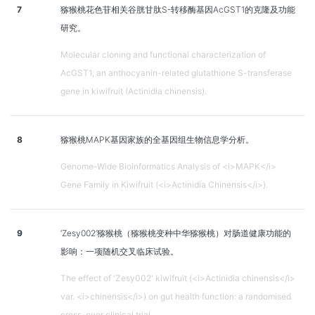
7
猕猴桃花色苷相关谷胱甘肽S-转移酶基因AcGST1的克隆及功能
研究。
Molecular cloning and functional characterization of
AcGST1, an anthocyanin-related glutathione S-transferase
gene in kiwifruit (Actinidia chinensis).
8
猕猴桃MAPK基因家族的全基因组生物信息学分析。
Genome-Wide Bioinformatics Analysis of <i>MAPK</i>
Gene Family in Kiwifruit (<i>Actinidia Chinensis</i>).
9
‘Zesy002’猕猴桃（猕猴桃变种中华猕猴桃）对肠道健康功能的
影响：一项随机交叉临床试验。
The effect of 'Zesy002' kiwifruit (<i>Actinidia chinensis</i>
var. <i>chinensis</i>) on gut health function: a randomised
cross-over clinical trial.