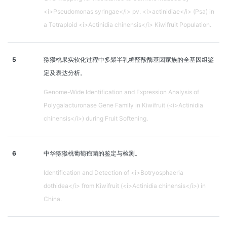
<i>Pseudomonas syringae</i> pv. <i>actinidiae</i> (Psa) in
a Tetraploid <i>Actinidia chinensis</i> Kiwifruit Population.
5
猕猴桃果实软化过程中多聚半乳糖醛酸酶基因家族的全基因组鉴
定及表达分析。
Genome-Wide Identification and Expression Analysis of
Polygalacturonase Gene Family in Kiwifruit (<i>Actinidia
chinensis</i>) during Fruit Softening.
6
中华猕猴桃葡萄孢菌的鉴定与检测。
Identification and Detection of <i>Botryosphaeria
dothidea</i> from Kiwifruit (<i>Actinidia chinensis</i>) in
China.