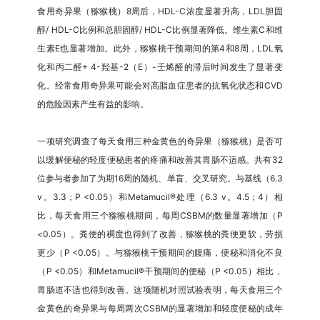
食用奇异果（猕猴桃）8周后，HDL-C浓度显著升高，LDL胆固
醇/ HDL-C比例和总胆固醇/ HDL-C比例显著降低。维生素C和维
生素E也显著增加。此外，猕猴桃干预期间的第4和8周，LDL氧
化和丙二醛+ 4-羟基-2（E）-壬烯醛的滞后时间发生了显著变
化。经常食用奇异果可能会对高脂血症患者的抗氧化状态和CVD
的危险因素产生有益的影响。
一项研究调查了每天食用三种金黄色的奇异果（猕猴桃）是否可
以缓解便秘的轻度便秘患者的疼痛和改善其胃肠不适感。共有32
位参与者参加了为期16周的随机、单盲、交叉研究。与基线（6.3
v。3.3；P <0.05）和Metamucil®处理（6.3 v。4.5；4）相
比，每天食用三个猕猴桃期间，每周CSBM的数量显著增加（P
<0.05）。粪便的稠度也得到了改善，猕猴桃的粪便更软，劳损
更少（P <0.05）。与猕猴桃干预期间的腹痛，便秘和消化不良
（P <0.05）和Metamucil®干预期间的便秘（P <0.05）相比，
胃肠道不适也得到改善。这项随机对照试验表明，每天食用三个
金黄色的奇异果与每周两次CSBM的显著增加和轻度便秘的成年