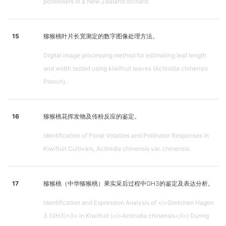
pollenisers in a New Zealand orchard.
15
猕猴桃叶片长宽测定的数字图像处理方法。
Digital image processing method for estimating leaf length
and width tested using kiwifruit leaves (Actinidia chinensis
Planch).
16
猕猴桃花挥发物及传粉反应的鉴定。
Identification of Floral Volatiles and Pollinator Responses in
Kiwifruit Cultivars, Actinidia chinensis var. chinensis.
17
猕猴桃（中华猕猴桃）果实采后过程中GH3的鉴定及表达分析。
Identification and Expression Analysis of <i>Gretchen Hagen
3 (GH3)</i> in Kiwifruit (<i>Actinidia chinensis</i>) During