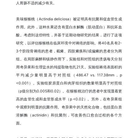
人胃肠不适的减少有关。
美味猕猴桃（Actindia deliciosa）被证明具有抗菌和促血管生成
作用。此外，这种水果还含有蛋白水解酶（肌动蛋白）和抗坏血
酸。考虑到这些特性，并基于近期动物研究的结果，进行了这项
研究，以评估猕猴桃在临床环境中对褥疮的影响。将40名具有2-
3个阶段骨褥疮的患者，截瘫、四肢瘫痪和/或偏瘫的患者分为两
组。在局部麻醉和镇静作用下，实验组和对照组的溃疡每天分别
用奇异果和生理盐水的纯提取物包扎21天。实验组褥疮表面积的
平均减少量明显高于对照组（486.47 vs. 117.38mm，p
<0.001）。实验组胶原蛋白和肉芽组织的数量明显高于对照组
（p值分别为0.005和0.02）。在猕猴桃治疗的患者中发现显着更
高的血管生成和血管形成水平（p <0.02）。另外，在奇异果组
中观察到明显的抗菌作用。奇异果中的天然化合物，包括蛋白质
溶解酶（actinidin）和抗菌剂，可改善伤口愈合过程的各个方
面。