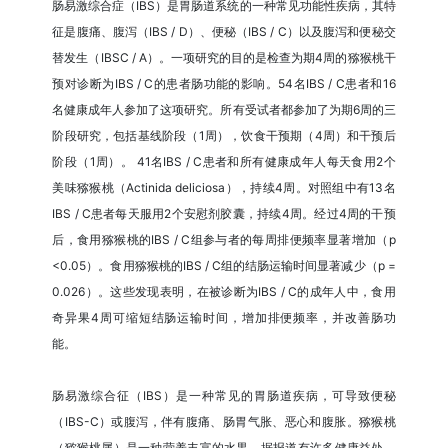
肠易激综合症（IBS）是胃肠道系统的一种常见功能性疾病，其特
征是腹痛、腹泻（IBS / D）、便秘（IBS / C）以及腹泻和便秘交
替发生（IBSC / A）。一项研究的目的是检查为期4周的猕猴桃干
预对诊断为IBS / C的患者肠功能的影响。54名IBS / C患者和16
名健康成年人参加了这项研究。所有受试者都参加了为期6周的三
阶段研究，包括基线阶段（1周），饮食干预期（4周）和干预后
阶段（1周）。 41名IBS / C患者和所有健康成年人每天食用2个
美味猕猴桃（Actinida deliciosa），持续4周。对照组中有13名
IBS / C患者每天服用2个安慰剂胶囊，持续4周。经过4周的干预
后，食用猕猴桃的IBS / C组参与者的每周排便频率显著增加（p
<0.05）。食用猕猴桃的IBS / C组的结肠运输时间显著减少（p =
0.026）。这些发现表明，在被诊断为IBS / C的成年人中，食用
奇异果4周可缩短结肠运输时间，增加排便频率，并改善肠功
能。
肠易激综合征（IBS）是一种常见的胃肠道疾病，可导致便秘
（IBS-C）或腹泻，伴有腹痛、肠胃气胀、恶心和腹胀。猕猴桃
（猕猴桃属）是一种营养丰富的水果，据报道有许多健康益处，