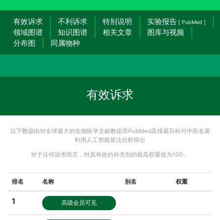
有效诉求
不利诉求
特别说明
实验报告
[ PubMed ]
领域图谱
知识图谱
相关文章
图库与视频
分布图
同属物种
有效诉求
以下数据由对全球最大的生物医学文献数据库PubMed及维基百科与中医名著
利用人工智能算法分析得出
对于任何诉求而言，对其有效的补充剂的最高权重值为100。
排名
名称
别名
权重
1
高级会员可见