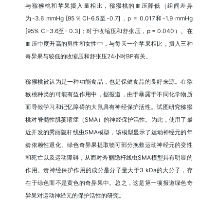
与猕猴桃和苹果摄入量相比，猕猴桃的血压降低（组间差异
为-3.6 mmHg [95％CI-6.5至-0.7]，p = 0.017和-1.9 mmHg
[95% CI-3.6至- 0.3]；对于收缩压和舒张压，p = 0.040）。在
血压中度升高的男性和女性中，与每天一个苹果相比，摄入三种
奇异果与较低的收缩压和舒张压24小时BP有关。
猕猴桃被认为是一种功能食品，也是保健食品的良好来源。在猕
猴桃种类的可能有益作用中，据报道，由于暴露于不同化学物质
而导致学习和记忆障碍的大鼠具有神经保护活性。试图研究猕猴
桃对脊髓性肌萎缩症（SMA）的神经保护活性。为此，使用了最
近开发的秀丽隐杆线虫SMA模型，该模型显示了运动神经元的年
龄依赖性退化。绿色奇异果提取物可部分挽救运动神经元的变性
和死亡以及运动障碍，从而对秀丽隐杆线虫SMA模型具有明显的
作用。责神经保护作用的成分是分子量大于3 kDa的大分子，存
在于绿色而不是黄色的奇异果中。总之，这是第一项报道绿色奇
异果对运动神经元的保护活性的研究。