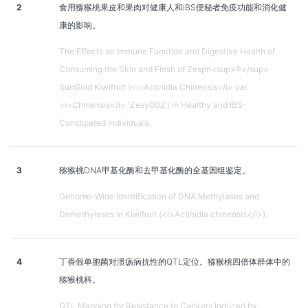
2
食用猕猴桃果皮和果肉对健康人和IBS便秘者免疫功能和消化健
康的影响。
The Effects on Immune Function and Digestive Health of
Consuming the Skin and Flesh of Zespri<sup>®</sup>
SunGold Kiwifruit (<i>Actinidia Chinensis</i> var.
<i>Chinensis</i> 'Zesy002') in Healthy and IBS-
Constipated Individuals.
3
猕猴桃DNA甲基化酶和去甲基化酶的全基因组鉴定。
Genome-Wide Identification of DNA Methylases and
Demethylases in Kiwifruit (<i>Actinidia chinensis</i>).
4
丁香假单胞菌对溃疡病抗性的QTL定位。猕猴桃四倍体群体中的
猕猴桃科。
QTL Mapping for Resistance to Cankers Induced by