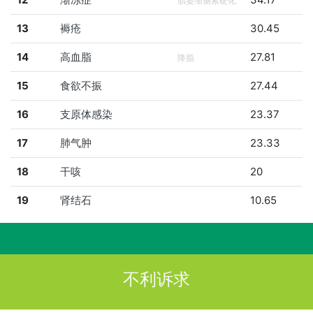
肌萎缩侧索硬化
13
褥疮
30.45
14
高血脂
27.81
降脂
15
食欲不振
27.44
16
支原体感染
23.37
17
肺气肿
23.33
18
干咳
20
19
肾结石
10.65
不利诉求