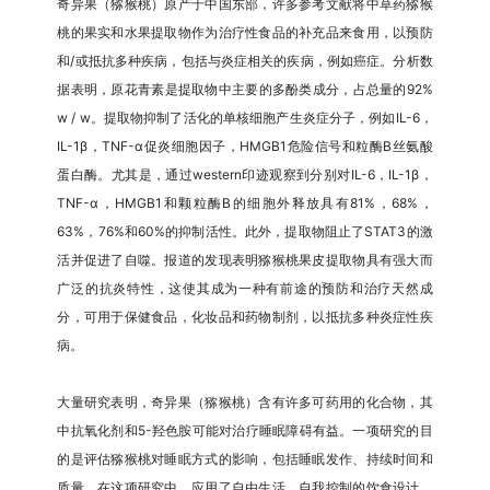
奇异果（猕猴桃）原产于中国东部，许多参考文献将中草药猕猴
桃的果实和水果提取物作为治疗性食品的补充品来食用，以预防
和/或抵抗多种疾病，包括与炎症相关的疾病，例如癌症。分析数
据表明，原花青素是提取物中主要的多酚类成分，占总量的92%
w / w。提取物抑制了活化的单核细胞产生炎症分子，例如IL-6，
IL-1β，TNF-α促炎细胞因子，HMGB1危险信号和粒酶B丝氨酸
蛋白酶。尤其是，通过western印迹观察到分别对IL-6，IL-1β，
TNF-α，HMGB1和颗粒酶B的细胞外释放具有81%，68%，
63%，76%和60%的抑制活性。此外，提取物阻止了STAT3的激
活并促进了自噬。报道的发现表明猕猴桃果皮提取物具有强大而
广泛的抗炎特性，这使其成为一种有前途的预防和治疗天然成
分，可用于保健食品，化妆品和药物制剂，以抵抗多种炎症性疾
病。
大量研究表明，奇异果（猕猴桃）含有许多可药用的化合物，其
中抗氧化剂和5-羟色胺可能对治疗睡眠障碍有益。一项研究的目
的是评估猕猴桃对睡眠方式的影响，包括睡眠发作、持续时间和
质量。在这项研究中，应用了自由生活，自我控制的饮食设计。