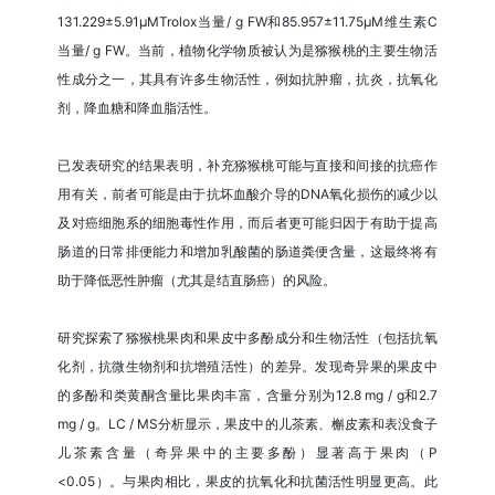
131.229±5.91μMTrolox当量/ g FW和85.957±11.75μM维生素C
当量/ g FW。当前，植物化学物质被认为是猕猴桃的主要生物活
性成分之一，其具有许多生物活性，例如抗肿瘤，抗炎，抗氧化
剂，降血糖和降血脂活性。
已发表研究的结果表明，补充猕猴桃可能与直接和间接的抗癌作
用有关，前者可能是由于抗坏血酸介导的DNA氧化损伤的减少以
及对癌细胞系的细胞毒性作用，而后者更可能归因于有助于提高
肠道的日常排便能力和增加乳酸菌的肠道粪便含量，这最终将有
助于降低恶性肿瘤（尤其是结直肠癌）的风险。
研究探索了猕猴桃果肉和果皮中多酚成分和生物活性（包括抗氧
化剂，抗微生物剂和抗增殖活性）的差异。发现奇异果的果皮中
的多酚和类黄酮含量比果肉丰富，含量分别为12.8 mg / g和2.7
mg / g。LC / MS分析显示，果皮中的儿茶素、槲皮素和表没食子
儿茶素含量（奇异果中的主要多酚）显著高于果肉（P
<0.05）。与果肉相比，果皮的抗氧化和抗菌活性明显更高。此