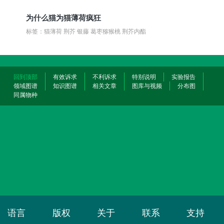
为什么猫为猫薄荷疯狂
标签：猫薄荷 荆芥 银藤 葛枣猕猴桃 荆芥内酯
回到顶部
有效诉求
不利诉求
特别说明
实验报告
领域图谱
知识图谱
相关文章
图库与视频
分布图
同属物种
语言
版权
关于
联系
支持