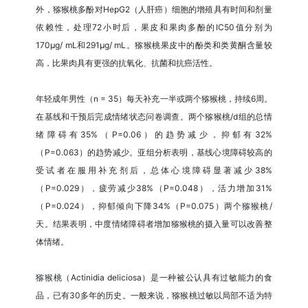
外，猕猴桃多酚对HepG2（人肝癌）细胞的增殖具有时间和剂量
依赖性，处理72小时后，果皮和果肉多酚的IC50值分别为
170μg/ mL和291μg/ mL。猕猴桃果皮中的酚类和类黄酮含量较
高，比果肉具有更强的抗氧化、抗菌和抗癌活性。
年轻成年男性（n = 35）每天补充一半或两个猕猴桃，持续6周。
在基线和干预后完成情绪状态问卷调查。两个猕猴桃/d组的总情
绪障碍有35%（P=0.06）的趋势减少，抑郁有32%
（P=0.063）的趋势减少。亚组分析表明，基线心境障碍较高的
受试者在服用补充剂后，总体心境障碍显著减少38%
（P=0.029），疲劳减少38%（P=0.048），活力增加31%
（P=0.024），抑郁倾向下降34%（P=0.075）两个猕猴桃/
天。结果表明，中度情绪障碍者增加猕猴桃的摄入量可以改善整
体情绪。
猕猴桃（Actinidia deliciosa）是一种被公认具有过敏能力的食
品，已有30多年的历史。一般来说，猕猴桃过敏以局部不适为特