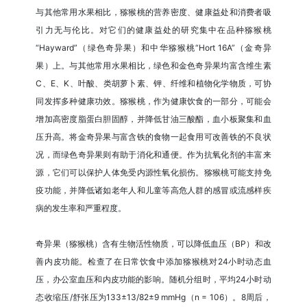
与其他常用水果相比，猕猴桃的营养密度、健康益处和消费者吸
引力无与伦比。对它们的健康益处的研究集中在品种猕猴桃
“Hayward”（绿色奇异果）和中华猕猴桃“Hort 16A”（金奇异
果）上。与其他常用水果相比，绿色和金色奇异果均富含维生素
C、E、K、叶酸、类胡萝卜素、钾、纤维和植物化学物质，可协
同发挥多种健康功效。猕猴桃，作为健康饮食的一部分，可能会
增加高密度脂蛋白胆固醇，并降低甘油三酸酯，血小板聚集和血
压升高。将金奇异果与富含铁的食物一起食用可改善铁的不良状
况，而绿色奇异果则有助于消化和通便。作为抗氧化剂的丰富来
源，它们可以保护人体免受内源性氧化损伤。猕猴桃可能支持免
疫功能，并降低诸如老年人和儿童等高危人群的感冒或流感样疾
病的发生率和严重程度。
奇异果（猕猴桃）含有生物活性物质，可以降低血压（BP）和改
善内皮功能。检查了在日常饮食中添加猕猴桃对24小时动态血
压，办公室血压和内皮功能的影响。随机分组时，平均24小时动
态收缩压/舒张压为133±13/82±9 mmHg（n = 106）。8周后，