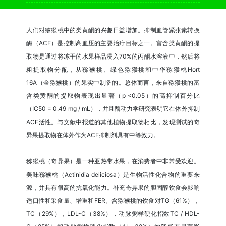
人们对猕猴桃中的类黄酮的兴趣日益增加。抑制血管紧张素转换
酶（ACE）是控制高血压的主要治疗目标之一。富含类黄酮的提
取物是通过将冻干的水果样品浸入70%的丙酮水溶液中，然后将
粗提取物分配，从猕猴桃、绿色猕猴桃和中华猕猴桃Hort
16A（金猕猴桃）的果实中制备的。总体而言，来自猕猴桃的富
含类黄酮的提取物表现出显著（p <0.05）的高抑制百分比
（IC50 = 0.49 mg / mL），并且酶动力学研究表明它在体外抑制
ACE活性。与文献中报道的其他植物提取物相比，发现测试的奇
异果提取物在体外作为ACE抑制剂具有中等效力。
猕猴桃（奇异果）是一种亚热带水果，在消费者中非常受欢迎。
美味猕猴桃（Actinidia deliciosa）是生物活性化合物的重要来
源，并具有很高的抗氧化能力。补充奇异果的胆固醇饮食会影响
适口性和采食量、增重和FER。含猕猴桃的饮食对TG（61%），
TC（29%），LDL-C（38%），动脉粥样硬化指数TC / HDL-