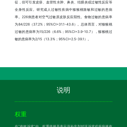
征，但可引发皮疹、血管性水肿、鼻炎、结膜炎或过敏性反应等
全身性反应。研究成人过敏性疾病中猕猴桃致敏和过敏的患病
率。226例患者对空气过敏原皮肤反应阳性。食物过敏的患病率
为84/226（37.2%；95%CI=31.1-43.6）。总体而言，对猕猴桃
过敏的患病率为15/226（6.6%；95%CI=3.9-10.7），猕猴桃过
敏的患病率为2/15（13.3%；95%CI=2.5-39.1）。
说明
权重
在“有效诉求”中，权重值越高表示该补充剂对该诉求或疾病越有