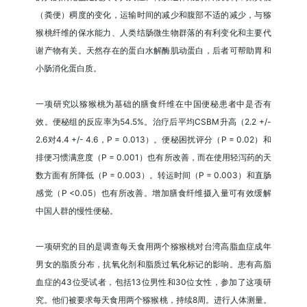
（粪便）稠度的变化，运输时间的减少和腹部不适的减少，与猕
猴桃纤维的保水能力、人类结肠微生物群落的有利变化和主要代
谢产物有关。天然存在的蛋白水解酶肌动蛋白，后者可帮助胃和
小肠消化蛋白质。
一项研究以猕猴桃为基础的膳食纤维在中国便秘患者中是否有
效。便秘组的反应率为54.5%。治疗后平均CSBM升高（2.2 +/-
2.6对4.4 +/- 4.6，P = 0.013）。便秘困扰评分（P = 0.02）和
排便习惯满意度（P = 0.001）也有所改善，而在使用轻泻药的天
数方面有所降低（P = 0.003）。转运时间（P = 0.003）和直肠
感觉（P <0.05）也有所改善。增加膳食纤维摄入量可有效缓解
中国人群的慢性便秘。
一项研究的目的是调查每天食用两个猕猴桃对台湾高脂血症成年
男女的脂质分布，抗氧化剂和脂质过氧化标记的影响。患有高脂
血症的43位受试者，包括13位男性和30位女性，参加了这项研
究。他们被要求每天食用两个猕猴桃，持续8周。进行人体测量。