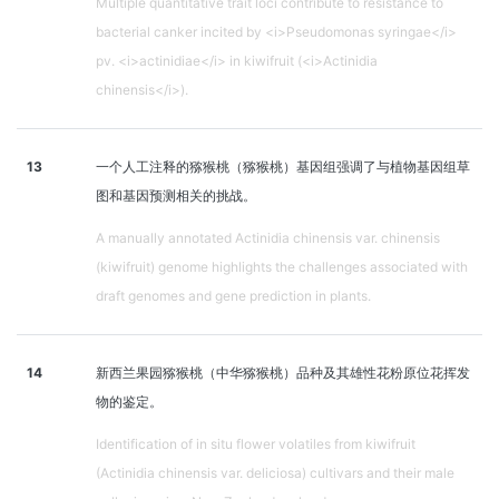
Multiple quantitative trait loci contribute to resistance to
bacterial canker incited by <i>Pseudomonas syringae</i>
pv. <i>actinidiae</i> in kiwifruit (<i>Actinidia
chinensis</i>).
13
一个人工注释的猕猴桃（猕猴桃）基因组强调了与植物基因组草
图和基因预测相关的挑战。
A manually annotated Actinidia chinensis var. chinensis
(kiwifruit) genome highlights the challenges associated with
draft genomes and gene prediction in plants.
14
新西兰果园猕猴桃（中华猕猴桃）品种及其雄性花粉原位花挥发
物的鉴定。
Identification of in situ flower volatiles from kiwifruit
(Actinidia chinensis var. deliciosa) cultivars and their male