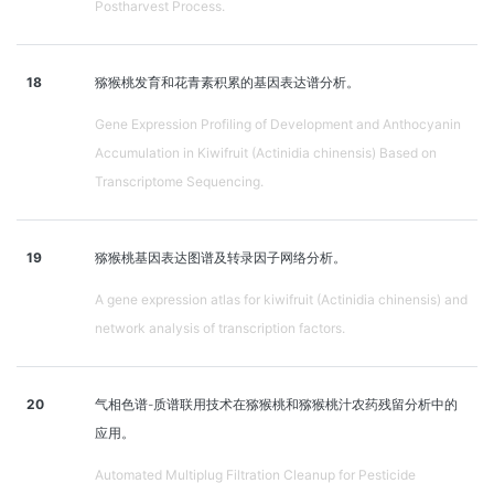
Postharvest Process.
18
猕猴桃发育和花青素积累的基因表达谱分析。
Gene Expression Profiling of Development and Anthocyanin
Accumulation in Kiwifruit (Actinidia chinensis) Based on
Transcriptome Sequencing.
19
猕猴桃基因表达图谱及转录因子网络分析。
A gene expression atlas for kiwifruit (Actinidia chinensis) and
network analysis of transcription factors.
20
气相色谱-质谱联用技术在猕猴桃和猕猴桃汁农药残留分析中的
应用。
Automated Multiplug Filtration Cleanup for Pesticide