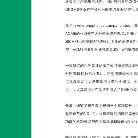
著提高了溶菌酶的活性。用所有剂量的OKG
OKGMS饮食在中肾和肝脏中均显著促进TL
魔芋（Amorphophallus camp
ACME的亚组分在人肝癌细胞系PLC / PR
和CHF处理的细胞中观察到明显的细胞毒性
实，ACME的亚组分通过诱导凋亡而剂量依赖性地
一项研究的目的是评估魔芋葡甘露聚糖水解物
对照者和14位治疗者）。将患者随机分为两
过抗真菌治疗后念珠菌的计数完全减少。但
后），尤其是由于在阴道中引入了GMH而导
分离并研究了来自魔芋根的三个寡糖馏分，并
改变正常的NO（*）和孤立胰岛的胰岛素分
功能的机制可能与自由基衰减和降低NO（*
随机对照试验（RCT）的证据表明，食用魔