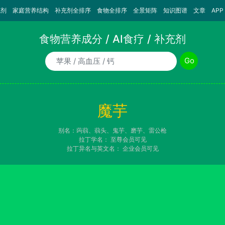
充剂
家庭营养结构
补充剂全排序
食物全排序
全景矩阵
知识图谱
文章
APP
食物营养成分 / AI食疗 / 补充剂
食物/AI食疗诉求/补充剂名称
Go
魔芋
别名：蒟蒻、蒻头、鬼芋、磨芋、雷公枪
拉丁学名：
至尊会员可见
拉丁异名与英文名：
企业会员可见