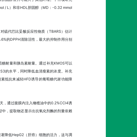
l / L）和非HDL胆固醇（MD：-0.32 mmol
。
PE）对硫代巴比妥酸反应性物质（TBARS）估计
8.6%的DPPH清除活性，最大的抑制作用分别
萄糖耐量和胰岛素耐量。通过补充KMOS可以
CS3的水平，同时降低血清瘦素的浓度。补充
抗和瘦素抵抗来减轻HFD诱导的葡萄糖代谢功能障
天，通过腹膜内注入橄榄油中的0.2%CCl4诱
模型中，提取物还显示出抗氧化剂酶的剂量依赖
著降低HepG2（肝癌）细胞的活力，这与凋