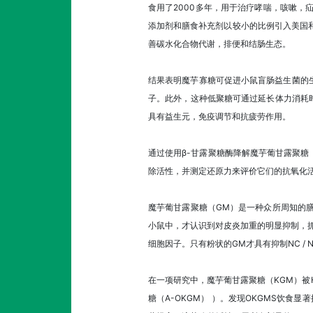
食用了2000多年，用于治疗哮喘，咳嗽，
添加剂和膳食补充剂以较小的比例引入美国
善碳水化合物代谢，排便和结肠生态。
结果表明魔芋寡糖可促进小鼠盲肠益生菌的生长和短
子。此外，这种低聚糖可通过延长体力消耗
具有益生元，免疫调节和抗疲劳作用。
通过使用β-甘露聚糖酶降解魔芋葡甘露聚糖（
除活性，并测定还原力来评价它们的抗氧化活
魔芋葡甘露聚糖（GM）是一种众所周知的
小鼠中，才认识到对皮炎加重的明显抑制，抓
细胞因子。只有粉状的GM才具有抑制NC /
在一项研究中，魔芋葡甘露聚糖（KGM）被
糖（A-OKGM） ）。发现OKGMS饮食显