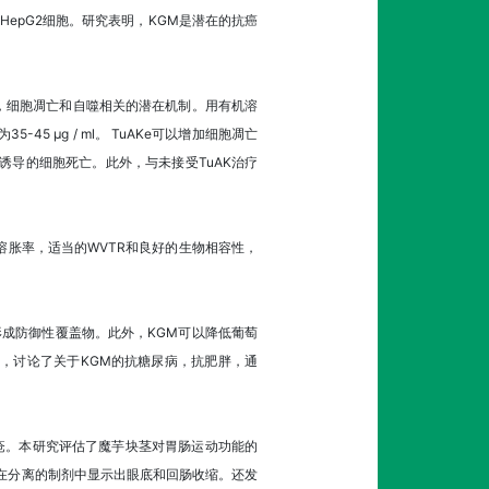
抑制HepG2细胞。研究表明，KGM是潜在的抗癌
径，细胞凋亡和自噬相关的潜在机制。用有机溶
45 µg / ml。 TuAKe可以增加细胞凋亡
e诱导的细胞死亡。此外，与未接受TuAK治疗
的溶胀率，适当的WVTR和良好的生物相容性，
形成防御性覆盖物。此外，KGM可以降低葡萄
，讨论了关于KGM的抗糖尿病，抗肥胖，通
便秘和痔疮。本研究评估了魔芋块茎对胃肠运动功能的
E在分离的制剂中显示出眼底和回肠收缩。还发