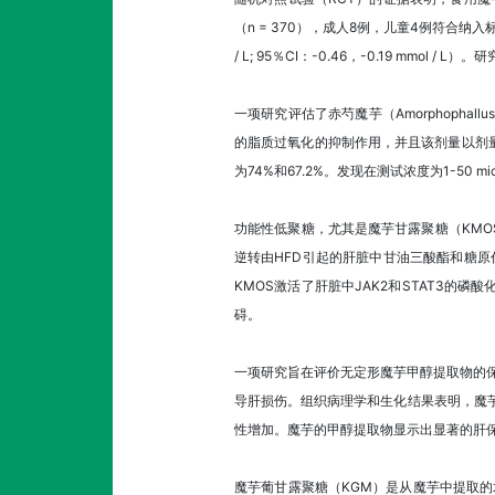
（n = 370），成人8例，儿童4例符合纳入标准。K
/ L; 95％CI：-0.46，-0.19 mmol
一项研究评估了赤芍魔芋（Amorphophal
的脂质过氧化的抑制作用，并且该剂量以剂量依赖
为74%和67.2%。发现在测试浓度为1-50 
功能性低聚糖，尤其是魔芋甘露聚糖（KMO
逆转由HFD引起的肝脏中甘油三酸酯和糖原
KMOS激活了肝脏中JAK2和STAT3的磷
碍。
一项研究旨在评价无定形魔芋甲醇提取物的保肝和
导肝损伤。组织病理学和生化结果表明，魔芋
性增加。魔芋的甲醇提取物显示出显著的肝
魔芋葡甘露聚糖（KGM）是从魔芋中提取的