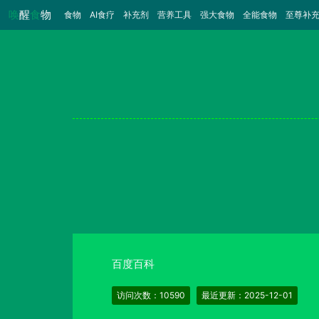
唤
醒
食
物
食物
（当前）
AI食疗
补充剂
营养工具
强大食物
全能食物
至尊补
百度百科
访问次数：10590
最近更新：2025-12-01