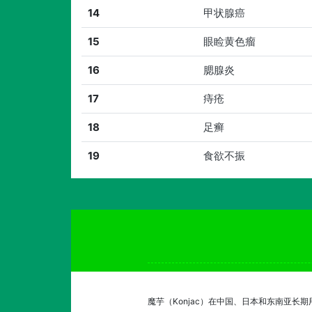
14
甲状腺癌
15
眼睑黄色瘤
16
腮腺炎
17
痔疮
18
足癣
19
食欲不振
魔芋（Konjac）在中国、日本和东南亚