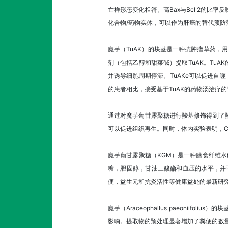
亡样形态变化相符。高Bax与Bcl 2的比率反
化合物/药物实体，可以作为肝癌的替代预防
魔芋（TuAK）的块茎是一种抗肿瘤草药，
剂（包括乙醇和甜菜碱）提取TuAK。TuAK的提
并诱导细胞周期停滞。TuAKe可以促进自噬
的患者相比，接受基于TuAK的药物汤治疗
通过对魔芋葡甘露聚糖进行羧基修饰得到了羧甲
可以促进组织再生。同时，体内实验表明，CM
魔芋葡甘露聚糖（KGM）是一种膳食纤维水
糖，胆固醇，甘油三酸酯和血压的水平，并
便，益生元和抗炎活性等健康益处的最新研
魔芋（Araceophallus paeoni
影响。提取物的预处理显著增加了粪便的数量