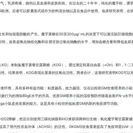
疝气，乳房疼痛，烧伤以及血液和皮肤疾病。在过去的二十年中，纯化的魔芋粉，通
和欧洲。后者可以胶囊形式或作为饮料混合物以及在食品中使用。临床研究表明，在饮
链脂肪酸的产生。魔芋寡糖在50至200μg/ mL的浓度下可以激活鼠巨噬细胞RAW 2
时间，改善超氧化物歧化酶和谷胱甘肽过氧化物酶的水平，增加血糖含量和降低血尿
KG）来制备魔芋寡葡甘露聚糖（KOG）。通过测定羟基自由基（•OH）和1，1-二苯
性。结果表明，KOG表现出显著的抗氧化活性。两者合计，这项研究表明KOG可以
膳食纤维，具有多种有益功能：粘度越高，效力越强。仅在以粉状GM饮食喂养的小鼠
挠行为的增加和IgE水平的升高。优质GM喂养小鼠的湿疹预防伴随着血浆IFN-γ水
 Nga小鼠皮炎发展的能力。这是具有小粒径的低粘度GM的新的免疫调节功能。
H2O2降解，然后分别使用三磺化钠胺和HCl来获得两种衍生物：氧化魔芋葡甘露聚糖
著提高了替代性溶血补体（ACH50）的活性。OKGMS饮食显著提高了免疫球蛋白M（I