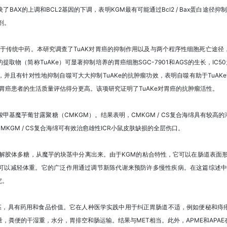
映了BAX的上调和BCL2基因的下调，表明KGM最有可能通过Bcl2 / Bax蛋白途径
剂。
用于传统中药。本研究调查了TuAK对胃癌的抑制作用以及与两个程序性细胞死亡途
取物（简称TuAKe）可显著抑制培养的胃癌细胞SGC-7901和AGS的生长，IC50为35-
，并且有针对性地抑制自噬可大大抑制TuAKe的抗肿瘤功效，表明自噬有助于TuAK
的胃癌患者的生活质量评估得分更高。该项研究证明了TuAKe对胃癌的抗肿瘤活性。
基魔芋葡甘露聚糖（CMKGM）。结果表明，CMKGM / CS复合海绵具有较高
KGM / CS复合海绵可有效治愈雄性ICR小鼠皮肤缺损的全层伤口。
解胶体多糖，从魔芋的块茎中分离出来。由于KGM的粘合特性，它可以在肠道表面
可以减轻体重。它的广泛作用通过调节新陈代谢来预防许多慢性疾病。在这篇综述中
究。
ifolius）的块茎，具有药用和食品价值。它在人种医学实践中用于纠正胃肠道不适，例如
，粪便的干湿重，水分，胃排空和肠运输。结果与MET相当。此外，APME和APA