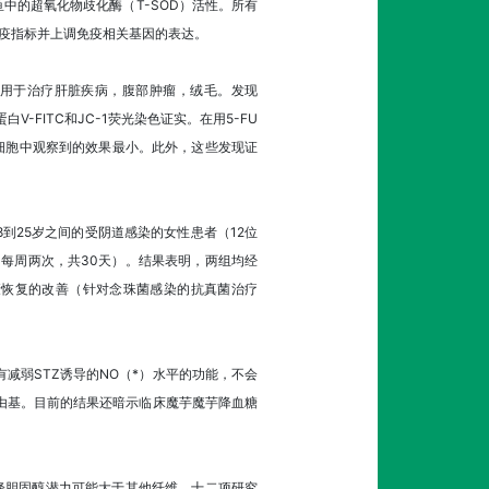
中的超氧化物歧化酶（T-SOD）活性。所有
高免疫指标并上调免疫相关基因的表达。
的块茎已用于治疗肝脏疾病，腹部肿瘤，绒毛。发现
V-FITC和JC-1荧光染色证实。在用5-FU
的细胞中观察到的效果最小。此外，这些发现证
到25岁之间的受阴道感染的女性患者（12位
（每周两次，共30天）。结果表明，两组均经
康恢复的改善（针对念珠菌感染的抗真菌治疗
减弱STZ诱导的NO（*）水平的功能，不会
自由基。目前的结果还暗示临床魔芋魔芋降血糖
的降胆固醇潜力可能大于其他纤维。十二项研究