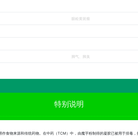
眼睑黄斑瘤
脚气、脚臭
特别说明
长期用作食物来源和传统药物。在中药（TCM）中，由魔芋粉制得的凝胶已被用于排毒