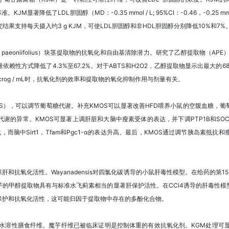
JM显著降低了LDL胆固醇（MD：-0.35 mmol / L; 95%CI：-0.46，-0.25 mmo
 / L）。研究结果支持每天摄入约3 g KJM，可使LDL胆固醇和非HDL胆固醇分别降低10%和7%
lus paeoniifolius）块茎提取物的抗氧化和自由基清除潜力。研究了乙醇提取物（A
性方式降低了4.3%至67.2%。对于ABTS和H2O2，乙醇提取物显示出最大的6
microg / mL时，抗氧化剂的效率和提取物的氧化抑制作用与剂量有关。
S），可以调节葡萄糖代谢。补充KMOS可以显著改善HFD喂养小鼠的空腹血糖，葡
代谢的异常。KMOS可显著上调肝脏和大脑中瘦素受体的表达，并下调PTP1B和SO
酸化，而脑中Sirt1，Tfam和Pgc1-α的表达升高。最后，KMOS通过调节胰岛素抵
抗氧化活性。Wayanadensis对四氯化碳诱导的小鼠肝毒性模型。在给药的第15
的甲醇提取物具有与标准水飞蓟素相当的显著肝保护活性。在CCl4诱导的肝毒性
保护和抗氧化活性，这可能归因于提取物中存在的多酚化合物。
水溶性膳食纤维。魔芋纤维已被临床证明是控制体重的有效抗氧化剂。KGM处理可显