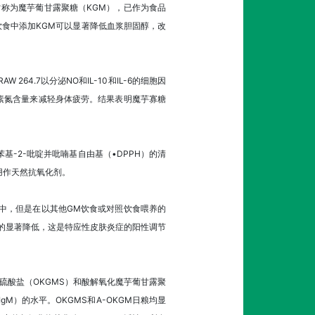
常称为魔芋葡甘露聚糖（KGM），已作为食品
食中添加KGM可以显著降低血浆胆固醇，改
64.7以分泌NO和IL-10和IL-6的细胞因
素氮含量来减轻身体疲劳。结果表明魔芋寡糖
基-2-吡啶并吡喃基自由基（•DPPH）的清
用作天然抗氧化剂。
中，但是在以其他GM饮食或对照饮食喂养的
平的显著降低，这是特应性皮肤炎症的阳性调节
硫酸盐（OKGMS）和酸解氧化魔芋葡甘露聚
gM）的水平。OKGMS和A-OKGM日粮均显