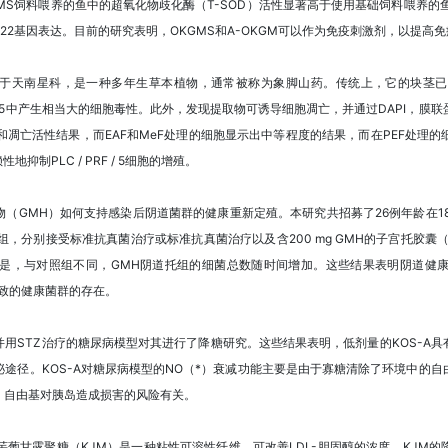
MS饲料喂养的鱼中的超氧化物歧化酶（T-SOD）活性显著高于使用基础饲料喂养的鱼
R22基因表达。目前的研究表明，OKGMS和A-OKGM可以作为免疫刺激剂，以提
anulatus）属于天南星科，是一种多年生草本植物，通常被称为象脚山药。传统上，它
F / 5中产生相当大的细胞毒性。此外，发现提取物可诱导细胞凋亡，并通过DAPI，膜联蛋白
和凋亡活性结果，而EAF和MeF处理的细胞显示出中等程度的结果，而在PEF处理
抑制PLC / PRF / 5细胞的增殖。
（GMH）如何支持感染后阴道菌群的健康重新定殖。本研究共招募了26例年龄在18
组，分别接受标准抗真菌治疗或标准抗真菌治疗以及含200 mg GMH的子宫托胶囊
是，与对照组不同，GMH阴道托组的细菌总数随时间增加。这些结果表明阴道健
致的健康菌群的存在。
用STZ治疗的糖尿病模型对其进行了降糖研究。这些结果表明，低剂量的KOS-A具有
泌途径。KOS-A对糖尿病模型的NO（*）衰减功能主要是由于寡糖清除了环境中的
）自由基对胰岛造成损害的风险有关。
芋葡甘露聚糖（KJM）是一种粘性可溶性纤维，可改善LDL-胆固醇的浓度。KJM