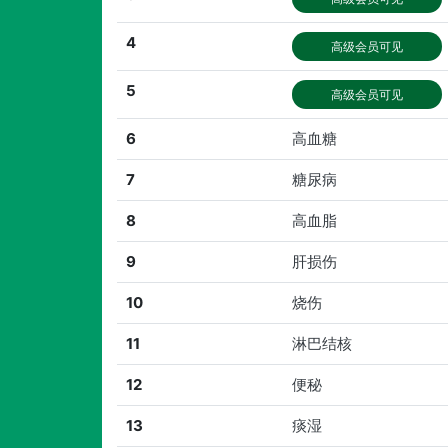
4
高级会员可见
5
高级会员可见
6
高血糖
7
糖尿病
8
高血脂
9
肝损伤
10
烧伤
11
淋巴结核
12
便秘
13
痰湿