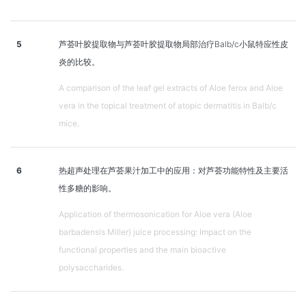
5
芦荟叶胶提取物与芦荟叶胶提取物局部治疗Balb/c小鼠特应性皮
炎的比较。
A comparison of the leaf gel extracts of Aloe ferox and Aloe
vera in the topical treatment of atopic dermatitis in Balb/c
mice.
6
热超声处理在芦荟果汁加工中的应用：对芦荟功能特性及主要活
性多糖的影响。
Application of thermosonication for Aloe vera (Aloe
barbadensis Miller) juice processing: Impact on the
functional properties and the main bioactive
polysaccharides.