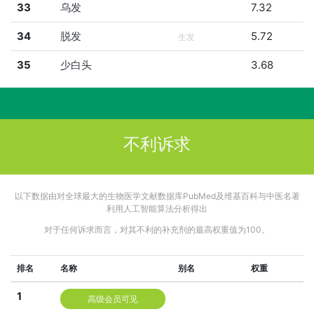
33
乌发
7.32
34
脱发
5.72
生发
35
少白头
3.68
不利诉求
以下数据由对全球最大的生物医学文献数据库PubMed及维基百科与中医名著
利用人工智能算法分析得出
对于任何诉求而言，对其不利的补充剂的最高权重值为100。
排名
名称
别名
权重
1
高级会员可见