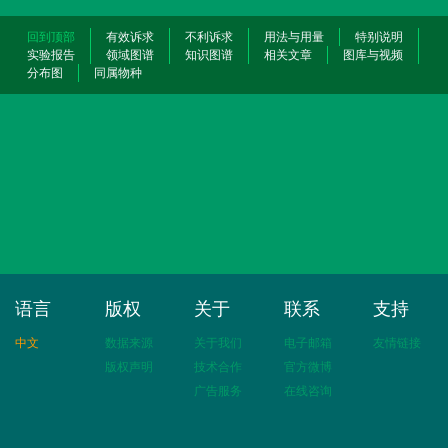
回到顶部
有效诉求
不利诉求
用法与用量
特别说明
实验报告
领域图谱
知识图谱
相关文章
图库与视频
分布图
同属物种
语言
版权
关于
联系
支持
中文
数据来源
关于我们
电子邮箱
友情链接
版权声明
技术合作
官方微博
广告服务
在线咨询