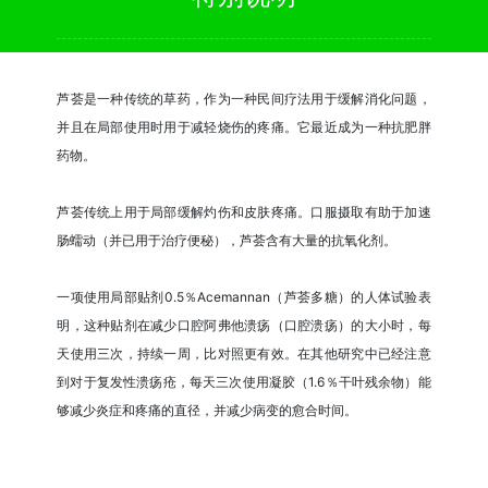
芦荟是一种传统的草药，作为一种民间疗法用于缓解消化问题，
并且在局部使用时用于减轻烧伤的疼痛。它最近成为一种抗肥胖
药物。
芦荟传统上用于局部缓解灼伤和皮肤疼痛。口服摄取有助于加速
肠蠕动（并已用于治疗便秘），芦荟含有大量的抗氧化剂。
一项使用局部贴剂0.5％Acemannan（芦荟多糖）的人体试验表
明，这种贴剂在减少口腔阿弗他溃疡（口腔溃疡）的大小时，每
天使用三次，持续一周，比对照更有效。在其他研究中已经注意
到对于复发性溃疡疮，每天三次使用凝胶（1.6％干叶残余物）能
够减少炎症和疼痛的直径，并减少病变的愈合时间。