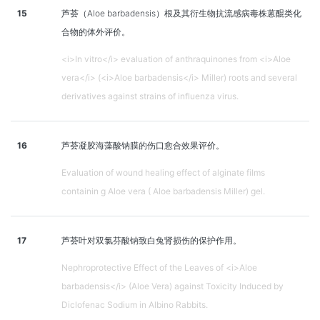
15
芦荟（Aloe barbadensis）根及其衍生物抗流感病毒株蒽醌类化
合物的体外评价。
<i>In vitro</i> evaluation of anthraquinones from <i>Aloe
vera</i> (<i>Aloe barbadensis</i> Miller) roots and several
derivatives against strains of influenza virus.
16
芦荟凝胶海藻酸钠膜的伤口愈合效果评价。
Evaluation of wound healing effect of alginate films
containin g Aloe vera ( Aloe barbadensis Miller) gel.
17
芦荟叶对双氯芬酸钠致白兔肾损伤的保护作用。
Nephroprotective Effect of the Leaves of <i>Aloe
barbadensis</i> (Aloe Vera) against Toxicity Induced by
Diclofenac Sodium in Albino Rabbits.