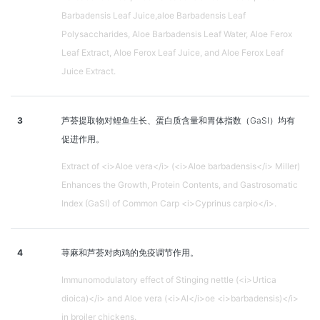
Barbadensis Leaf Juice,aloe Barbadensis Leaf
Polysaccharides, Aloe Barbadensis Leaf Water, Aloe Ferox
Leaf Extract, Aloe Ferox Leaf Juice, and Aloe Ferox Leaf
Juice Extract.
3
芦荟提取物对鲤鱼生长、蛋白质含量和胃体指数（GaSI）均有
促进作用。
Extract of <i>Aloe vera</i> (<i>Aloe barbadensis</i> Miller)
Enhances the Growth, Protein Contents, and Gastrosomatic
Index (GaSI) of Common Carp <i>Cyprinus carpio</i>.
4
荨麻和芦荟对肉鸡的免疫调节作用。
Immunomodulatory effect of Stinging nettle (<i>Urtica
dioica)</i> and Aloe vera (<i>Al</i>oe <i>barbadensis)</i>
in broiler chickens.