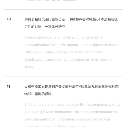
10
用剪切粘结试验比较氯己定、印楝和芦荟对树脂-牙本质粘结稳
定性的影响：一项体外研究。
Comparative evaluation of effect of chlorhexidine,
<i>Azadirachta indica</i> (neem), and <i>Aloe barbadensis
miller</i> (<i>Aloe vera</i>) on resin-dentin bond
stabilization using shear bond testing: An <i>in vitro</i>
study.
11
日粮中添加石榴皮和芦荟凝胶对成年V线兔睾丸抗氧化生物标志
物和生精酶的影响。
Effect of dietary pomegranate peel (Punica granatum L.) and
Aloe vera gel (Aloe barbadensis miller) supplementation on
testicular antioxidant biomarkers and spermatogenesis
enzymes in mature V-Line rabbit bucks.