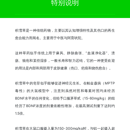
特别说明
积雪草是一种传统药物，主要以其认知增强特性及其伤口的再生
愈合能力而闻名。主要用于中医与阿育吠陀。
这种草药似乎传统上用于麻风、静脉曲张、“血液净化器”、溃
疡、狼疮和某些湿疹，一般长寿和智力迟钝，它的一种更受欢迎
的用法是内部和局部用于皮肤健康（伤口、疤痕和烧伤愈合）。
积雪草中的皂苷似乎能够促进神经元生长。在帕金森病（MPTP
毒性）的大鼠模型中，注意到虽然对照和毒素对照均未经历
BDNF水平的任何变化，但给予口服茅草甙（15-60mg/kg）的组
经历了BDNF浓度的剂量依赖性增加，在最高测试剂量下达到约
1.5倍。
积雪草在大鼠口服摄入量为150-300mg/kg时，与铝一起摄入超