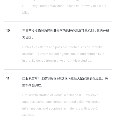
NRF2-Regulated Antioxidant Response Pathway in 5xFAD
Mice.
10
积雪草提取物对急慢性肝损伤的保护作用及可能机制：体内外研
究证据。
Protective effects and possible mechanisms of Centella
asiatica (L.) urban extract against acute and chronic liver
injury: Evidence from in vivo and in vitro studies.
11
口服积雪草叶水提物改善2型糖尿病雄性大鼠的脑氧化应激、炎
症和细胞凋亡。
Oral administration of Centella asiatica (L.) Urb leave
aqueous extract ameliorates cerebral oxidative stress,
inflammation, and apoptosis in male rats with type-2
diabetes.