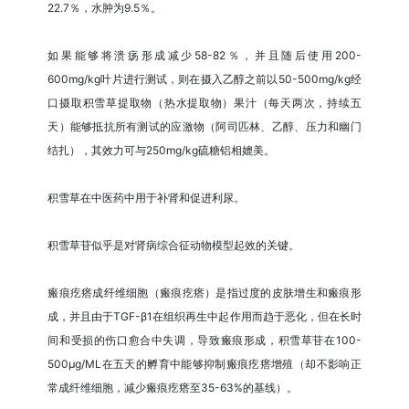
22.7％，水肿为9.5％。
如果能够将溃疡形成减少58-82％，并且随后使用200-
600mg/kg叶片进行测试，则在摄入乙醇之前以50-500mg/kg经
口摄取积雪草提取物（热水提取物）果汁（每天两次，持续五
天）能够抵抗所有测试的应激物（阿司匹林、乙醇、压力和幽门
结扎），其效力可与250mg/kg硫糖铝相媲美。
积雪草在中医药中用于补肾和促进利尿。
积雪草苷似乎是对肾病综合征动物模型起效的关键。
瘢痕疙瘩成纤维细胞（瘢痕疙瘩）是指过度的皮肤增生和瘢痕形
成，并且由于TGF-β1在组织再生中起作用而趋于恶化，但在长时
间和受损的伤口愈合中失调，导致瘢痕形成，积雪草苷在100-
500μg/ML在五天的孵育中能够抑制瘢痕疙瘩增殖（却不影响正
常成纤维细胞，减少瘢痕疙瘩至35-63%的基线）。