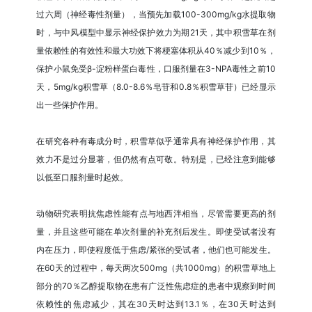
过六周（神经毒性剂量），当预先加载100-300mg/kg水提取物
时，与中风模型中显示神经保护效力为期21天，其中积雪草在剂
量依赖性的有效性和最大功效下将梗塞体积从40％减少到10％，
保护小鼠免受β-淀粉样蛋白毒性，口服剂量在3-NPA毒性之前10
天，5mg/kg积雪草（8.0-8.6％皂苷和0.8％积雪草苷）已经显示
出一些保护作用。
在研究各种有毒成分时，积雪草似乎通常具有神经保护作用，其
效力不是过分显著，但仍然有点可敬。特别是，已经注意到能够
以低至口服剂量时起效。
动物研究表明抗焦虑性能有点与地西泮相当，尽管需要更高的剂
量，并且这些可能在单次剂量的补充剂后发生。即使受试者没有
内在压力，即使程度低于焦虑/紧张的受试者，他们也可能发生。
在60天的过程中，每天两次500mg（共1000mg）的积雪草地上
部分的70％乙醇提取物在患有广泛性焦虑症的患者中观察到时间
依赖性的焦虑减少，其在30天时达到13.1％，在30天时达到