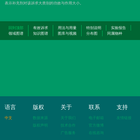
表示补充剂对该诉求大类别的功效与作用大小。
回到顶部
有效诉求
用法与用量
特别说明
实验报告
领域图谱
知识图谱
图库与视频
分布图
同属物种
语言
版权
关于
联系
支持
中文
数据来源
关于我们
电子邮箱
友情链接
版权声明
技术合作
官方微博
广告服务
在线咨询