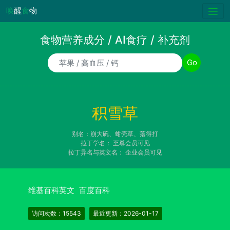
唤
醒
食
物
食物营养成分 / AI食疗 / 补充剂
食物/AI食疗诉求/补充剂名称
Go
积雪草
别名：崩大碗、蚶壳草、落得打
拉丁学名：
至尊会员可见
拉丁异名与英文名：
企业会员可见
维基百科英文
百度百科
访问次数：15543
最近更新：2026-01-17