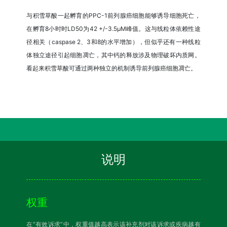
与积雪草酸一起孵育的PPC-1前列腺癌细胞能够诱导细胞死亡，
在孵育8小时时LD50为42 +/-3.5μM峰值。这与线粒体依赖性途
径相关（caspase 2、3和8的水平增加），但似乎还有一种线粒
体独立途径引起细胞凋亡，其中钙的释放涉及物理破坏内质网。
看起来积雪草酸可通过两种独立的机制诱导前列腺癌细胞凋亡。
说明
权重
在“有效诉求”中，权重值越高表示该补充剂对该诉求或疾病越有