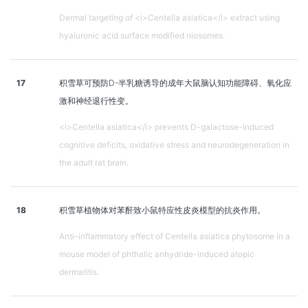
Dermal targeting of <i>Centella asiatica</i> extract using
hyaluronic acid surface modified niosomes.
17
积雪草可预防D-半乳糖诱导的成年大鼠脑认知功能障碍、氧化应
激和神经退行性变。
<i>Centella asiatica</i> prevents D-galactose-Induced
cognitive deficits, oxidative stress and neurodegeneration in
the adult rat brain.
18
积雪草植物体对苯酐致小鼠特应性皮炎模型的抗炎作用。
Anti-inflammatory effect of Centella asiatica phytosome in a
mouse model of phthalic anhydride-induced atopic
dermatitis.