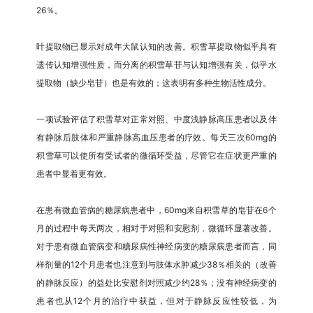
26％。
叶提取物已显示对成年大鼠认知的改善。积雪草提取物似乎具有
遗传认知增强性质，而分离的积雪草苷与认知增强有关，似乎水
提取物（缺少皂苷）也是有效的；这表明有多种生物活性成分。
一项试验评估了积雪草对正常对照、中度浅静脉高压患者以及伴
有静脉后肢体和严重静脉高血压患者的疗效。每天三次60mg的
积雪草可以使所有受试者的微循环受益，尽管它在症状更严重的
患者中显着更有效。
在患有微血管病的糖尿病患者中，60mg来自积雪草的皂苷在6个
月的过程中每天两次，相对于对照和安慰剂，微循环显著改善。
对于患有微血管病变和糖尿病性神经病变的糖尿病患者而言，同
样剂量的12个月患者也注意到与肢体水肿减少38％相关的（改善
的静脉反应）的益处比安慰剂对照减少约28％；没有神经病变的
患者也从12个月的治疗中获益，但对于静脉反应性较低，为