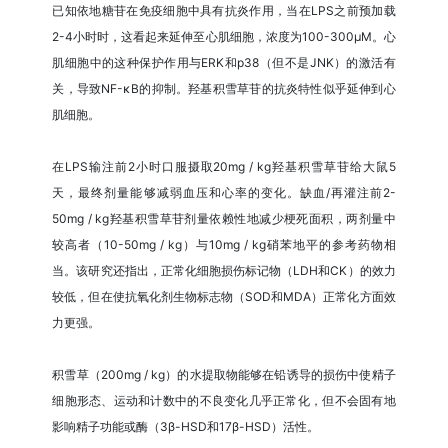
已知依地糖苷在免疫细胞中具有抗炎作用，当在LPS之前预加载
2-4小时时，这看起来延伸至心肌细胞，浓度为100-300μM。心
肌细胞中的这种保护作用与ERK和p38（但不是JNK）的激活有
关，导致NF-κB的抑制。羟基积雪草苷的抗炎特性似乎延伸到心
肌细胞。
在LPS输注前2小时口服摄取20mg / kg羟基积雪草苷给大鼠5
天，最终剂量能​​够减弱血压和心率的变化。缺血/再灌注前2-
50mg / kg羟基积雪草苷剂量依赖性地减少梗死面积，两剂量中
较高者（10-50mg / kg）与10mg / kg硝苯地平的参考药物相
当。该研究还指出，正常化细胞损伤标记物（LDH和CK）的效力
较低，但在使抗氧化剂生物标志物（SOD和MDA）正常化方面效
力更强。
积雪草（200mg / kg）的水提取物能够在铅诱导的损伤中使精子
细胞形态、运动和计数中的不良变化几乎正常化，但不会固有地
影响精子功能或酶（3β-HSD和17β-HSD）活性。