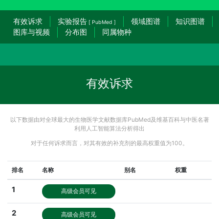
有效诉求
实验报告
领域图谱
知识图谱
[ PubMed ]
图库与视频
分布图
同属物种
有效诉求
以下数据由对全球最大的生物医学文献数据库PubMed及维基百科与中医名著
利用人工智能算法分析得出
对于任何诉求而言，对其有效的补充剂的最高权重值为100。
排名
名称
别名
权重
1
高级会员可见
2
高级会员可见