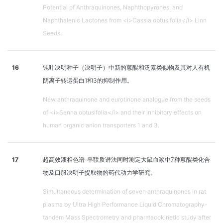
Potential of Anthraquinones, Naphthopyrones, and
Naphthalenic Lactones from <i>Cassia obtusifolia</i> Linn
Seeds.
16
钝叶决明种子（决明子）中新的蒽醌和泛素类似物及其对人有机
阴离子转运蛋白1和3的抑制作用。
New anthraquinone and eurotinone analogue from the seeds
of <i>Senna obtusifolia</i> and their inhibitory effects on
human organic anion transporters 1 and 3.
17
超高效液相色谱-串联质谱法同时测定大鼠血浆中7种蒽醌类化合
物及口服决明子提取物的药代动力学研究。
Simultaneous determination of seven anthraquinones in rat
plasma by Ultra High Performance Liquid Chromatography-
tandem Mass Spectrometry and pharmacokinetic study after