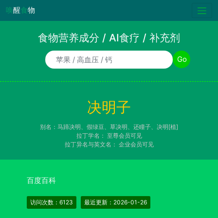
唤
醒
食
物
食物营养成分 / AI食疗 / 补充剂
食物/AI食疗诉求/补充剂名称
Go
决明子
别名：马蹄决明、假绿豆、草决明、还瞳子、决明[植]
拉丁学名：
至尊会员可见
拉丁异名与英文名：
企业会员可见
百度百科
访问次数：6123
最近更新：2026-01-26