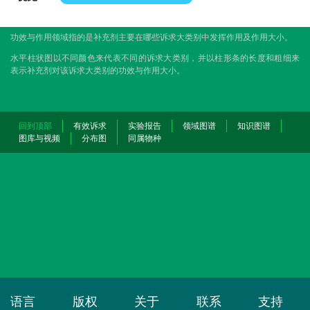
功效与作用领域指的是补充剂主要在哪些诉求大类别中发挥作用及作用大小。
水平柱状图以不同颜色来代表不同的诉求大类别，并以柱形条的长度和粗细来
表示补充剂对该诉求大类别的功效与作用大小。
回到顶部
有效诉求
实验报告
领域图谱
知识图谱
图库与视频
分布图
同属物种
语言
版权
关于
联系
支持