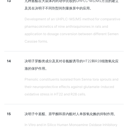
13
九种蒽醌在大鼠体内药动学比较的UHPLC-MS/MS方法的建立
及其在决明子不同剂型间剂量换算中的应用。
Development of an UHPLC-MS/MS method for comparative
pharmacokinetics of nine anthraquinones in rats and
application to dosage conversion between different Semen
Cassiae forms.
14
决明子芽酚类成分及其对谷氨酸诱导的HT22和R28细胞氧化应
激的保护作用。
Phenolic constituents isolated from Senna tora sprouts and
their neuroprotective effects against glutamate-induced
oxidative stress in HT22 and R28 cells.
15
决明子中蒽醌、萘甲酮和萘内酯对人单胺氧化酶的抑制作用。
In Vitro and in Silico Human Monoamine Oxidase Inhibitory