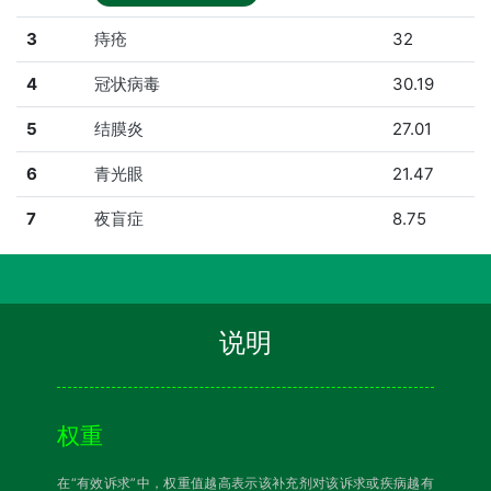
3
痔疮
32
4
冠状病毒
30.19
5
结膜炎
27.01
6
青光眼
21.47
7
夜盲症
8.75
说明
权重
在“有效诉求”中，权重值越高表示该补充剂对该诉求或疾病越有