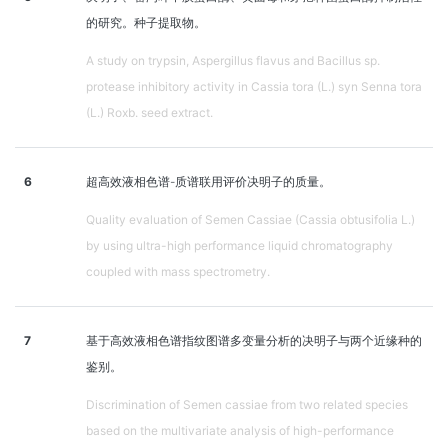
的研究。种子提取物。
A study on trypsin, Aspergillus flavus and Bacillus sp.
protease inhibitory activity in Cassia tora (L.) syn Senna tora
(L.) Roxb. seed extract.
6
超高效液相色谱-质谱联用评价决明子的质量。
Quality evaluation of Semen Cassiae (Cassia obtusifolia L.)
by using ultra-high performance liquid chromatography
coupled with mass spectrometry.
7
基于高效液相色谱指纹图谱多变量分析的决明子与两个近缘种的
鉴别。
Discrimination of Semen cassiae from two related species
based on the multivariate analysis of high-performance