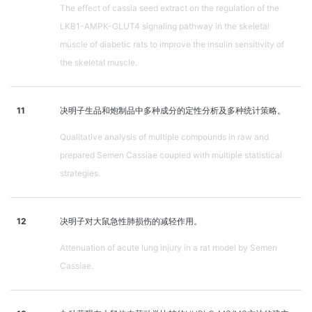
The effect of cassia seed extract on the regulation of the
LKB1-AMPK-GLUT4 signaling pathway in the skeletal
muscle of diabetic rats to improve the insulin sensitivity of
the skeletal muscle.
11
决明子生品和炮制品中多种成分的定性分析及多种统计策略。
Qualitative analysis of multiple compounds in raw and
prepared Semen Cassiae coupled with multiple statistical
strategies.
12
决明子对大鼠急性肺损伤的减轻作用。
Attenuation of acute lung injury in a rat model by Semen
Cassiae.