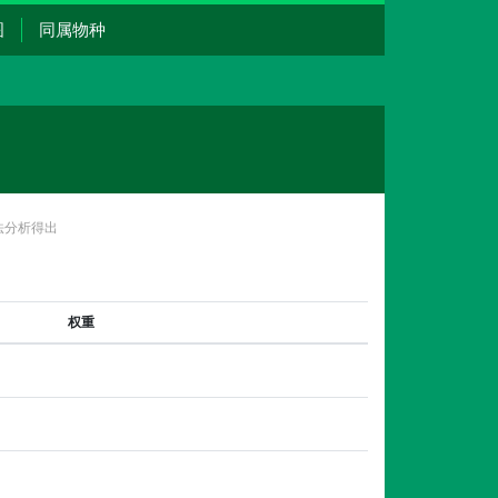
图
同属物种
法分析得出
权重