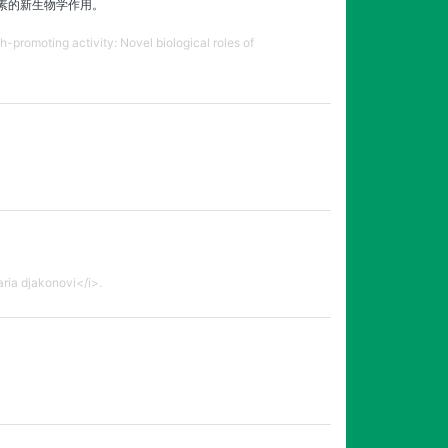
素的新生物学作用。
h-promoting activity: Novel biological roles of
ria djakonovi</i>.