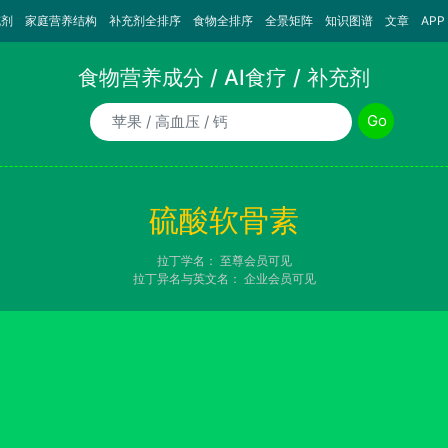
充剂
家庭营养结构
补充剂全排序
食物全排序
全景矩阵
知识图谱
文章
APP
食物营养成分 / AI食疗 / 补充剂
食物/AI食疗诉求/补充剂名称
Go
硫酸软骨素
拉丁学名：
至尊会员可见
拉丁异名与英文名：
企业会员可见