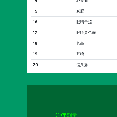
14
心绞痛
15
减肥
16
眼睛干涩
17
眼睑黄色瘤
18
长高
19
耳鸣
20
偏头痛
治疗剂量