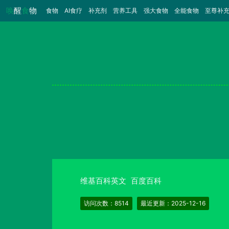
唤
醒
食
物
食物
（当前）
AI食疗
补充剂
营养工具
强大食物
全能食物
至尊补
维基百科英文
百度百科
访问次数：8514
最近更新：2025-12-16