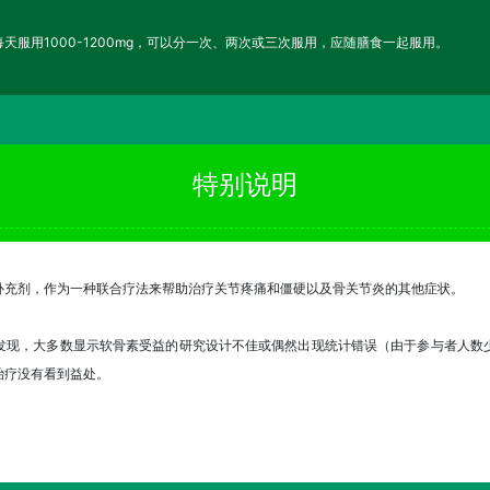
服用1000-1200mg，可以分一次、两次或三次服用，应随膳食一起服用。
特别说明
补充剂，作为一种联合疗法来帮助治疗关节疼痛和僵硬以及骨关节炎的其他症状。
发现，大多数显示软骨素受益的研究设计不佳或偶然出现统计错误（由于参与者人数
治疗没有看到益处。