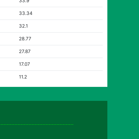
33.9
33.34
32.1
28.77
27.87
17.07
11.2