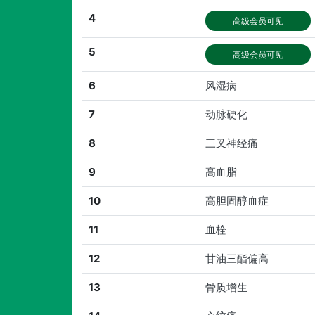
4
高级会员可见
5
高级会员可见
6
风湿病
7
动脉硬化
8
三叉神经痛
9
高血脂
10
高胆固醇血症
11
血栓
12
甘油三酯偏高
13
骨质增生