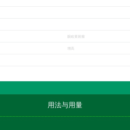
眼睑黄斑瘤
增高
用法与用量