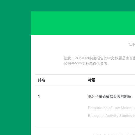
以下
注意：PubMed实验报告的中文标题是由
验报告的中文标题仅供参考。
排名
标题
1
低分子量硫酸软骨素的制备、
Preparation of Low Molecula
Biological Activity Studies i