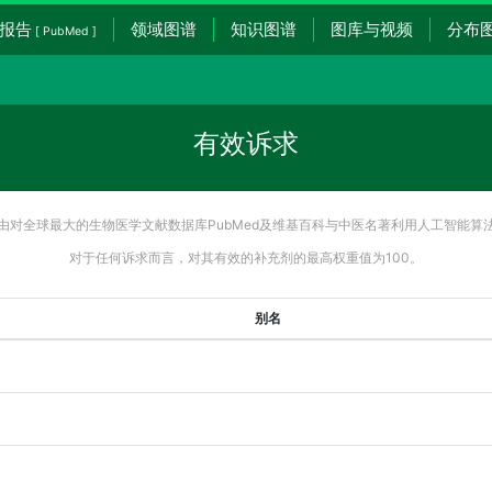
报告
领域图谱
知识图谱
图库与视频
分布
[ PubMed ]
有效诉求
由对全球最大的生物医学文献数据库PubMed及维基百科与中医名著利用人工智能算
对于任何诉求而言，对其有效的补充剂的最高权重值为100。
别名