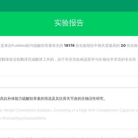
实验报告
是来自PubMed的与硫酸软骨素有关的
16174
份实验报告中相关度最高的
20
份实验
百度翻译或谷歌翻译完成翻译工作的，由于补充剂名称及医学与生物化学术语的专业
高抗补体能力硫酸软骨素的筛选及其抗骨关节炎的生物活性研究。
r Weight Chondroitin Sulfates, Screening of a High Anti-Complement Capacity o
n Attenuating Osteoarthritis.