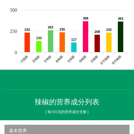
500
368
368
363
363
263
263
235
235
232
232
232
232
250
208
208
133
133
117
117
0
亮氨酸
蛋氨酸
苏氨酸
赖氨酸
色氨酸
缬氨酸
组氨酸
异亮氨酸
苯丙氨酸
辣椒的营养成分列表
[ 每100克的营养成分含量 ]
基本营养