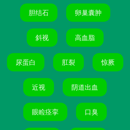
胆结石
卵巢囊肿
斜视
高血脂
尿蛋白
肛裂
惊厥
近视
阴道出血
眼睑痉挛
口臭