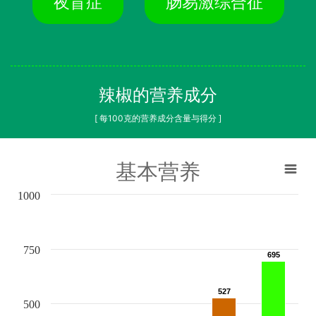
夜盲症
肠易激综合征
辣椒的营养成分
[ 每100克的营养成分含量与得分 ]
基本营养
1000
750
695
695
527
527
500