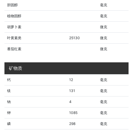
胆固醇
毫克
植物固醇
毫克
胡萝卜素
微克
叶黄素类
25130
微克
番茄红素
微克
矿物质
钙
12
毫克
镁
131
毫克
钠
4
毫克
钾
1085
毫克
磷
298
毫克