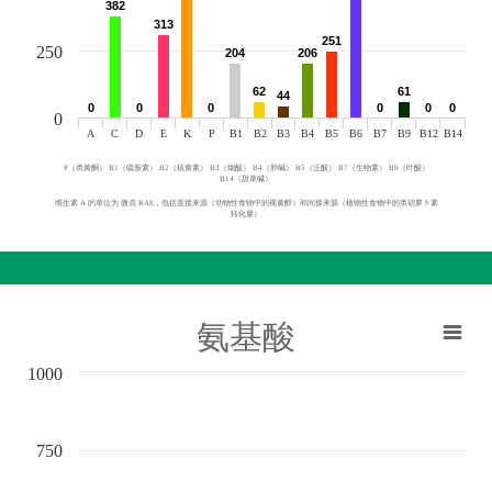
382
382
313
313
251
251
250
204
204
206
206
62
62
61
61
44
44
0
0
0
0
0
0
0
0
0
0
0
0
0
A
C
D
E
K
P
B1
B2
B3
B4
B5
B6
B7
B9
B12
B14
P（类黄酮） B1（硫胺素） B2（核黄素） B3（烟酸） B4（胆碱） B5（泛酸） B7（生物素） B9（叶酸）
B14（甜菜碱）
维生素 A 的单位为 微克 RAE，包括直接来源（动物性食物中的视黄醇）和间接来源（植物性食物中的类胡萝卜素
转化量）
氨基酸
1000
750