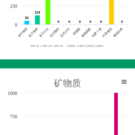
250
124
124
54
54
0
0
0
0
0
0
0
0
0
0
0
0
0
单不饱和
胆固醇
反式脂肪
叶黄素类
多不饱和
植物固醇
反式占比
番茄红素
多不占比
胡萝卜素
胡萝卜素（β-胡萝卜素+α-胡萝卜素）、叶黄素类（叶黄素+玉米黄质+β-隐黄素）
矿物质
1000
750