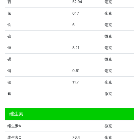
硫
52.94
毫克
氯
6.17
毫克
铁
6
毫克
碘
微克
锌
8.21
毫克
硒
微克
铜
0.61
毫克
锰
11.7
毫克
氟
微克
维生素
维生素A
微克
维生素C
76.4
毫克