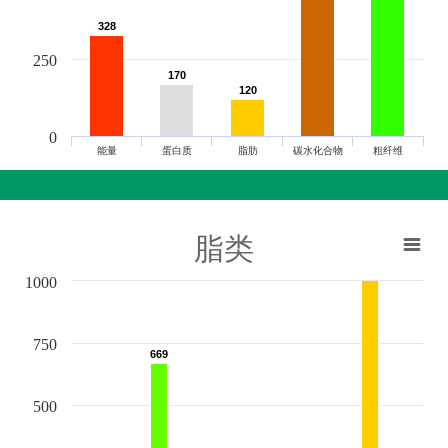
328
328
250
170
170
120
120
0
能量
蛋白质
脂肪
碳水化合物
粗纤维
脂类
1000
750
669
669
500