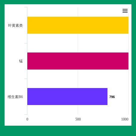
叶黄素类
锰
维生素B6
796
796
0
500
1000