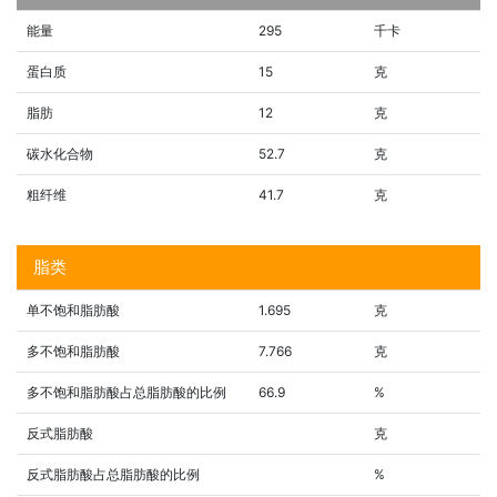
能量
295
千卡
蛋白质
15
克
脂肪
12
克
碳水化合物
52.7
克
粗纤维
41.7
克
脂类
单不饱和脂肪酸
1.695
克
多不饱和脂肪酸
7.766
克
多不饱和脂肪酸占总脂肪酸的比例
66.9
%
反式脂肪酸
克
反式脂肪酸占总脂肪酸的比例
%