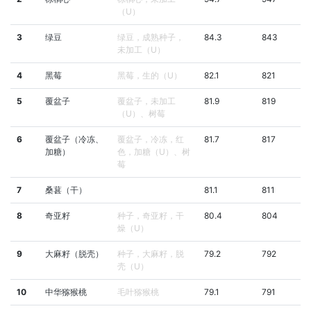
（U）
3
绿豆
绿豆，成熟种子，
84.3
843
未加工（U）
4
黑莓
黑莓，生的（U）
82.1
821
5
覆盆子
覆盆子，未加工
81.9
819
（U）、树莓
6
覆盆子（冷冻、
覆盆子，冷冻，红
81.7
817
加糖）
色，加糖（U）、树
莓
7
桑葚（干）
81.1
811
8
奇亚籽
种子，奇亚籽，干
80.4
804
燥（U）
9
大麻籽（脱壳）
种子，大麻籽，脱
79.2
792
壳（U）
10
中华猕猴桃
毛叶猕猴桃
79.1
791