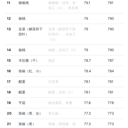
11
猕猴桃
猕猴桃，绿色，未
79.1
791
加工（U）、奇异果
12
杨桃
79
790
13
韭菜（鳞茎和下
韭菜（鳞茎和下部
79
790
部叶）
叶部分），未加工
（U）
14
杨桃
杨桃，未加工（U）
79
790
15
羊肚菌（干）
狼肚
78.7
787
16
辣椒（红、小）
78.4
784
17
醋栗
灯笼果
78.1
781
18
醋栗
醋栗，生的（U）
78.1
781
19
平菇
糙皮侧耳、青蘑
77.8
778
20
辣椒（青、尖）
青尖椒
77.3
773
21
辣椒（青）
辣椒，热辣椒，绿
77.3
773