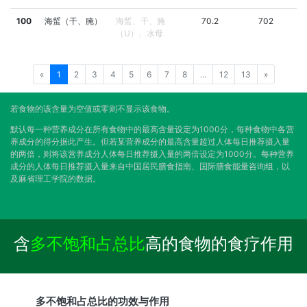
100
海蜇（干、腌）
海蜇、干、腌
70.2
702
（U）、水母
«
1
2
3
4
5
6
7
8
...
12
13
»
若食物的该含量为空值或零则不显示该食物。
默认每一种营养成分在所有食物中的最高含量设定为1000分，每种食物中各营
养成分的得分据此产生。但若某营养成分的最高含量超过人体每日推荐摄入量
的两倍，则将该营养成分人体每日推荐摄入量的两倍设定为1000分。每种营养
成分的人体每日推荐摄入量来自中国居民膳食指南、国际膳食能量咨询组，以
及麻省理工学院的数据。
含
多不饱和占总比
高的食物的食疗作用
多不饱和占总比的功效与作用