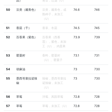
品）
青豆，过滤（U）
50
豆类（藏青色）
豆类，藏青色，成
74.6
746
熟种子，未加工
（U）
51
香菇（干）
香蔁、冬菇
74.5
745
52
百香果（紫色）
百香果（西番
73.9
739
莲），紫色，未加
工（U）、鸡蛋果
53
罂粟籽
香料，罂粟籽
73.1
731
（U）、罂粟子
54
胡麻油
73
730
55
墨西哥塞拉诺辣
辣椒，墨西哥塞拉
73
730
椒
诺辣椒，未加工
（U）
56
草莓
洋莓、凤阳草莓
72.8
728
57
草莓
草莓，未加工（U）
72.8
728