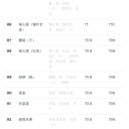
熟，煮，加盐
（U）、四季豆、菜
豆
86
卷心菜（皱叶甘
卷心菜，皱叶甘
71
710
蓝）
蓝，未加工（U）
87
蘑菇（干）
70.9
709
88
卷心菜（红色）
卷心菜，红色，未
70.8
708
加工（U）、结球甘
蓝、洋白菜、圆白
菜
89
桫椤（熟）
树蕨，熟，不加盐
70.8
708
（U）、桫椤
90
苤蓝
苤蓝（球茎甘蓝）
70.6
706
91
甘蓝菜
芥蓝、盖蓝菜、芥
70.6
706
兰
92
接骨木果
接骨木浆果，生的
70.6
706
（U）