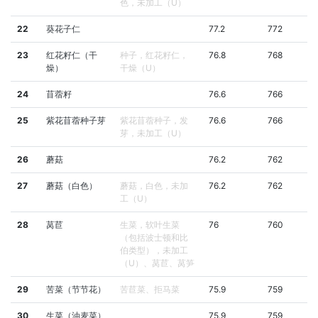
色，未加工（U）
22
葵花子仁
77.2
772
23
红花籽仁（干
种子，红花籽仁，
76.8
768
燥）
干燥（U）
24
苜蓿籽
76.6
766
25
紫花苜蓿种子芽
紫花苜蓿种子，发
76.6
766
芽，未加工（U）
26
蘑菇
76.2
762
27
蘑菇（白色）
蘑菇，白色，未加
76.2
762
工（U）
28
莴苣
生菜，软叶生菜
76
760
（包括波士顿和比
伯类型），未加工
（U）、莴苣、莴笋
29
苦菜（节节花）
苦苣菜、拒马菜
75.9
759
30
生菜（油麦菜）
75.9
759