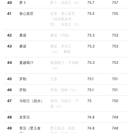
40
萝卜
萝卜，未加工（U）
75.7
757
41
卷心莴苣
生菜，卷心莴苣
75.5
755
（包括脆皮类
型），未加工（U）
42
桑葚
桑葚（均值）
75.3
753
43
桑葚
桑葚，未加工
75.3
753
（U）、桑椹
44
蔓越莓汁
蔓越莓汁，不加糖
75.3
753
（U）
45
罗勒
兰香
75.1
751
46
罗勒
罗勒，新鲜（U）
75.1
751
47
马郁兰（脱水）
香料，马郁兰，干
75
750
燥（U）
48
发芽豆
74.8
748
49
青豆（婴儿食
婴儿食品，蔬菜，
74.8
748