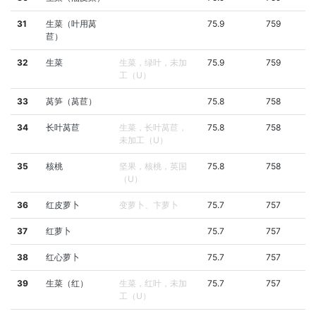
31
生菜（叶用莴
75.9
759
苣）
32
生菜
生菜，绿叶，未加
75.9
759
工（U）
33
莴笋（莴苣）
75.8
758
34
长叶莴苣
生菜，长叶莴苣，
75.8
758
未加工（U）
35
核桃
坚果，核桃，英国
75.8
758
（U）
36
红皮萝卜
变萝卜、卞萝卜
75.7
757
37
红萝卜
75.7
757
38
红心萝卜
75.7
757
39
生菜（红）
生菜，红叶，未加
75.7
757
工（U）