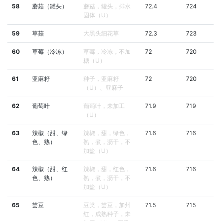
58
蘑菇（罐头）
蘑菇，罐头，排水
72.4
724
固体（U）
59
草菇
大黑头细花草
72.3
723
60
草莓（冷冻）
草莓，冷冻，不加
72
720
糖（U）
61
亚麻籽
种子，亚麻籽
72
720
（U）、亚麻子
62
葡萄叶
葡萄叶，未加工
71.9
719
（U）
63
辣椒（甜、绿
辣椒，甜，绿色，
71.6
716
色、熟）
熟，煮，沥干，不
加盐（U）
64
辣椒（甜、红
辣椒，甜，红色，
71.6
716
色、熟）
熟，煮，沥干，不
加盐（U）
65
芸豆
豆类，芸豆，加州
71.5
715
红，成熟种子，未