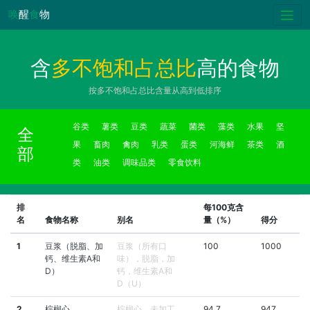
唤
醒
食
物
含
多不饱和占总比
高的食物
按多不饱和占总比含量从高到低排序
谷类
薯类
豆类
蔬菜
菌类
藻类
水果
坚
全
果
畜肉
禽肉
乳类
蛋类
河海鲜
茶类
酒
部
类
油类
调味品类
零食饮料
排
每100克含
名
食物名称
别名
量（%）
得分
1
豆浆（脱脂、加
豆浆（所有口
100
1000
钙、维生素A和
味），脱脂，加
D）
钙，维生素A和
D（U）
2
棕榈心
棕榈心，未加工
94.7
947