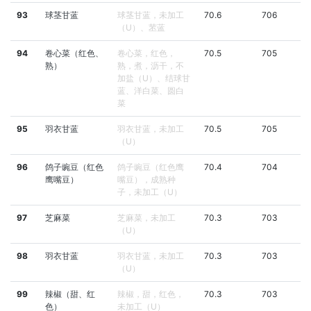
93
球茎甘蓝
球茎甘蓝，未加工
70.6
706
（U）、苤蓝
94
卷心菜（红色、
卷心菜，红色，
70.5
705
熟）
熟，煮，沥干，不
加盐（U）、结球甘
蓝、洋白菜、圆白
菜
95
羽衣甘蓝
羽衣甘蓝，未加工
70.5
705
（U）
96
鸽子豌豆（红色
鸽子豌豆（红色鹰
70.4
704
鹰嘴豆）
嘴豆），成熟种
子，未加工（U）
97
芝麻菜
芝麻菜，未加工
70.3
703
（U）
98
羽衣甘蓝
羽衣甘蓝，未加工
70.3
703
（U）
99
辣椒（甜、红
辣椒，甜，红色，
70.3
703
色）
未加工（U）