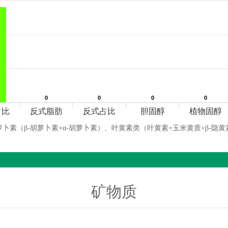
0
0
0
0
0
0
0
0
占比
反式脂肪
反式占比
胆固醇
植物固醇
萝卜素（β-胡萝卜素+α-胡萝卜素）、叶黄素类（叶黄素+玉米黄质+β-隐黄
矿物质