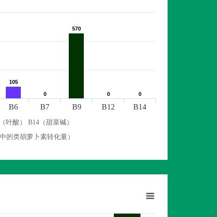
570
570
105
105
0
0
0
0
0
0
B6
B7
B9
B12
B14
9（叶酸） B14（甜菜碱）
物中的类胡萝卜素转化量）