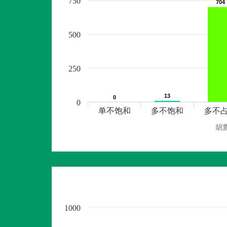
750
704
704
500
250
13
13
0
0
0
单不饱和
多不饱和
多不
胡
1000