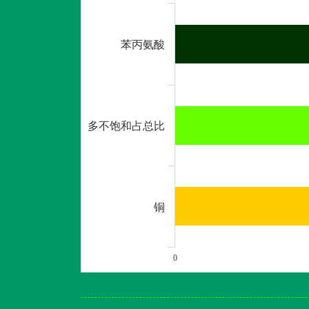
苯丙氨酸
多不饱和占总比
铜
0