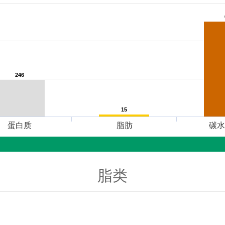
246
246
15
15
蛋白质
脂肪
碳水
脂类