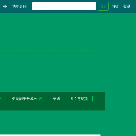
Go
API
功能介绍
注册
登录
表]
类黄酮细分成分
[表]
菜谱
图片与视频