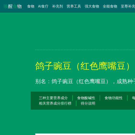
唤
醒
食
物
食物
（当前）
AI食疗
补充剂
营养工具
强大食物
全能食物
至尊补
鸽子豌豆（红色鹰嘴豆）
别名：鸽子豌豆（红色鹰嘴豆），成熟种
三种主要营养成分
食物酸碱性
食物功能性
相关营养成分排行榜
得分说明