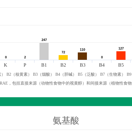
247
247
127
127
110
110
72
72
0
0
2
2
0
0
K
P
B1
B2
B3
B4
B5
） B2（核黄素） B3（烟酸） B4（胆碱） B5（泛酸） B7（生物素） B
微克 RAE，包括直接来源（动物性食物中的视黄醇）和间接来源（植物性食
氨基酸