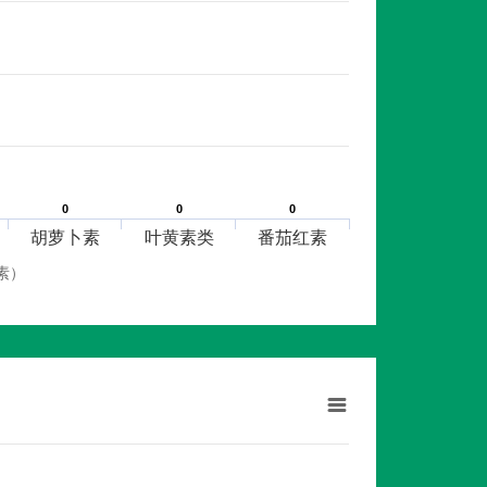
0
0
0
0
0
0
胡萝卜素
叶黄素类
番茄红素
素）