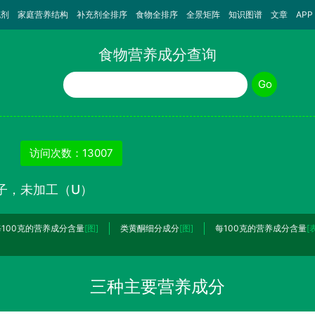
充剂
家庭营养结构
补充剂全排序
食物全排序
全景矩阵
知识图谱
文章
APP
食物营养成分查询
食物名称
Go
访问次数：13007
子，未加工（U）
每100克的营养成分含量
[图]
类黄酮细分成分
[图]
每100克的营养成分含量
[
三种主要营养成分