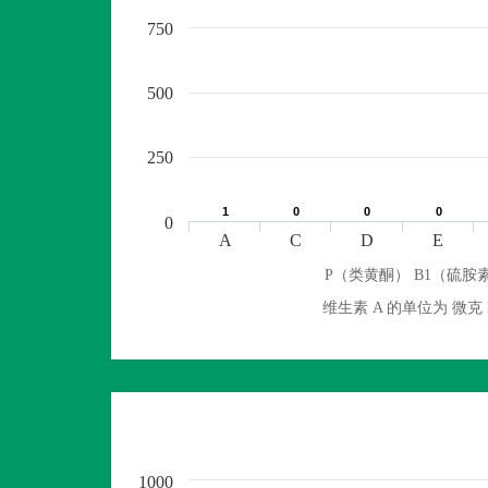
750
500
250
1
1
0
0
0
0
0
0
0
A
C
D
E
P（类黄酮） B1（硫胺素
维生素 A 的单位为 
1000