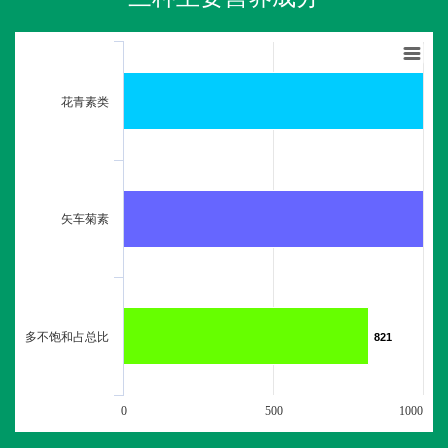
花青素类
矢车菊素
多不饱和占总比
821
821
0
500
1000