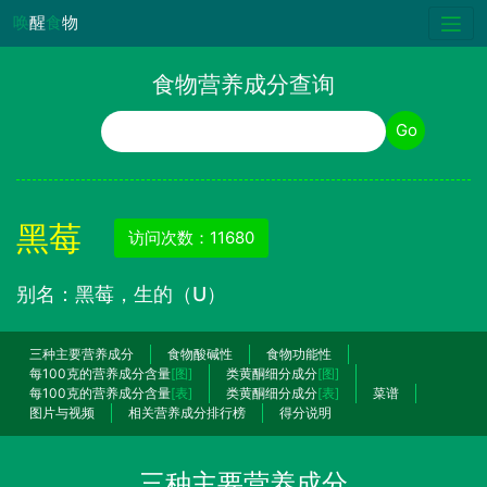
唤
醒
食
物
食物营养成分查询
食物名称
Go
黑莓
访问次数：11680
别名：黑莓，生的（U）
三种主要营养成分
食物酸碱性
食物功能性
每100克的营养成分含量
[图]
类黄酮细分成分
[图]
每100克的营养成分含量
[表]
类黄酮细分成分
[表]
菜谱
图片与视频
相关营养成分排行榜
得分说明
三种主要营养成分