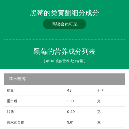
黑莓的类黄酮细分成分
高级会员可见
黑莓的营养成分列表
[ 每100克的营养成分含量 ]
基本营养
能量
43
千卡
蛋白质
1.39
克
脂肪
0.49
克
碳水化合物
9.61
克