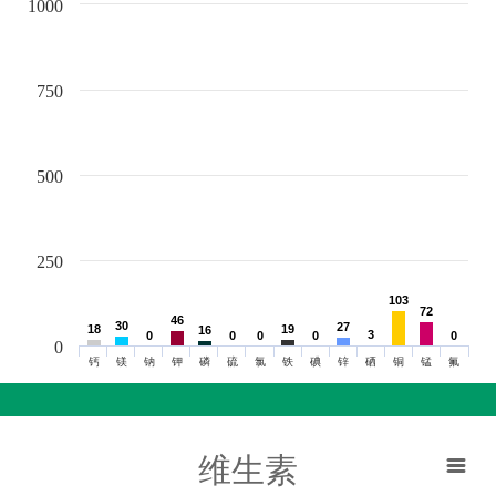
1000
750
500
250
103
103
72
72
46
46
30
30
27
27
18
18
19
19
16
16
3
3
0
0
0
0
0
0
0
0
0
0
0
钙
镁
钠
钾
磷
硫
氯
铁
碘
锌
硒
铜
锰
氟
维生素