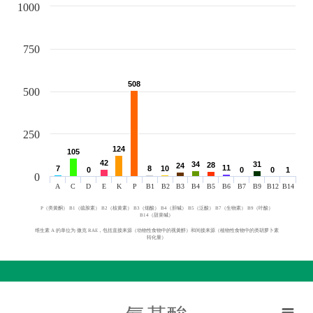
1000
750
508
508
500
250
124
124
105
105
42
42
34
34
31
31
28
28
24
24
11
11
7
7
8
8
10
10
0
0
0
0
0
0
1
1
0
A
C
D
E
K
P
B1
B2
B3
B4
B5
B6
B7
B9
B12
B14
P（类黄酮） B1（硫胺素） B2（核黄素） B3（烟酸） B4（胆碱） B5（泛酸） B7（生物素） B9（叶酸）
B14（甜菜碱）
维生素 A 的单位为 微克 RAE，包括直接来源（动物性食物中的视黄醇）和间接来源（植物性食物中的类胡萝卜素
转化量）