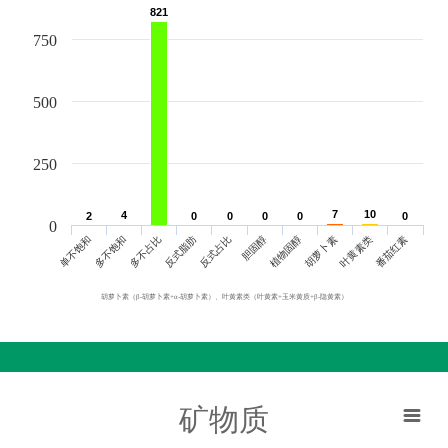
821
821
750
500
250
7
7
10
10
4
4
2
2
0
0
0
0
0
0
0
0
0
0
0
单不饱和
胆固醇
反式脂肪
叶黄素类
多不饱和
植物固醇
反式占比
番茄红素
多不占比
胡萝卜素
胡萝卜素（β-胡萝卜素+α-胡萝卜素）、叶黄素类（叶黄素+玉米黄质+β-隐黄素）
矿物质