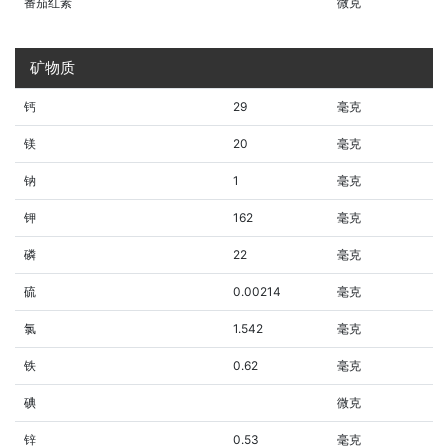
番茄红素
微克
矿物质
钙
29
毫克
镁
20
毫克
钠
1
毫克
钾
162
毫克
磷
22
毫克
硫
0.00214
毫克
氯
1.542
毫克
铁
0.62
毫克
碘
微克
锌
0.53
毫克