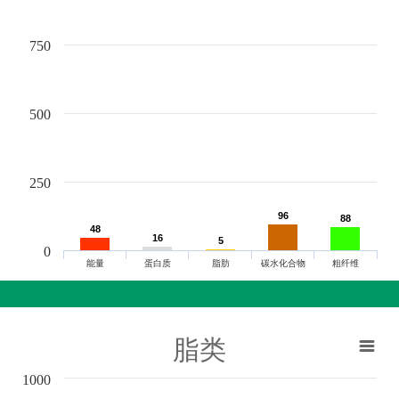
750
500
250
96
96
88
88
48
48
16
16
5
5
0
能量
蛋白质
脂肪
碳水化合物
粗纤维
脂类
1000