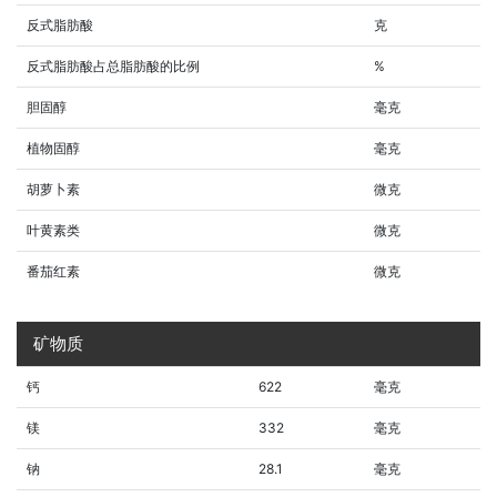
反式脂肪酸
克
反式脂肪酸占总脂肪酸的比例
%
胆固醇
毫克
植物固醇
毫克
胡萝卜素
微克
叶黄素类
微克
番茄红素
微克
矿物质
钙
622
毫克
镁
332
毫克
钠
28.1
毫克