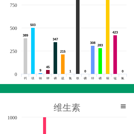
750
503
503
500
423
423
389
389
347
347
308
308
283
283
250
215
215
45
45
9
9
1
1
0
0
0
0
0
钙
镁
钠
钾
磷
硫
氯
铁
碘
锌
硒
铜
锰
氟
维生素
1000