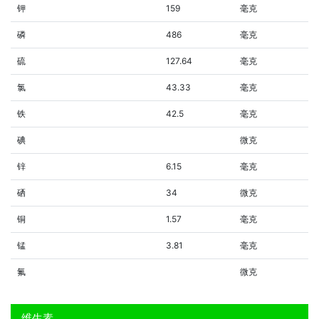
钾
159
毫克
磷
486
毫克
硫
127.64
毫克
氯
43.33
毫克
铁
42.5
毫克
碘
微克
锌
6.15
毫克
硒
34
微克
铜
1.57
毫克
锰
3.81
毫克
氟
微克
维生素