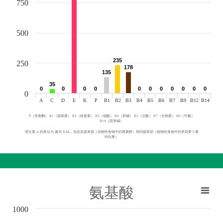
750
500
235
235
250
178
178
135
135
35
35
0
0
0
0
0
0
0
0
0
0
0
0
0
0
0
0
0
0
0
0
0
0
0
A
C
D
E
K
P
B1
B2
B3
B4
B5
B6
B7
B9
B12
B14
P（类黄酮） B1（硫胺素） B2（核黄素） B3（烟酸） B4（胆碱） B5（泛酸） B7（生物素） B9（叶酸）
B14（甜菜碱）
维生素 A 的单位为 微克 RAE，包括直接来源（动物性食物中的视黄醇）和间接来源（植物性食物中的类胡萝卜素
转化量）
氨基酸
1000