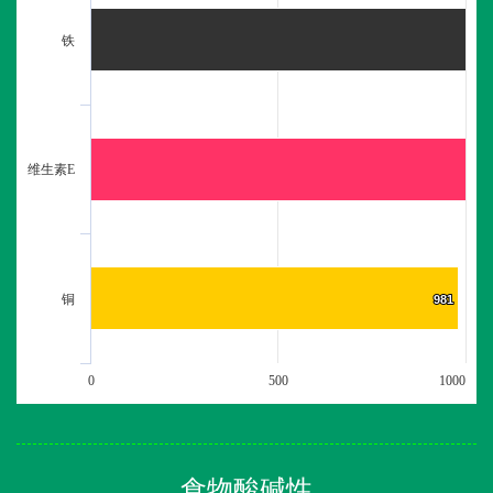
铁
维生素E
铜
981
981
0
500
1000
食物酸碱性