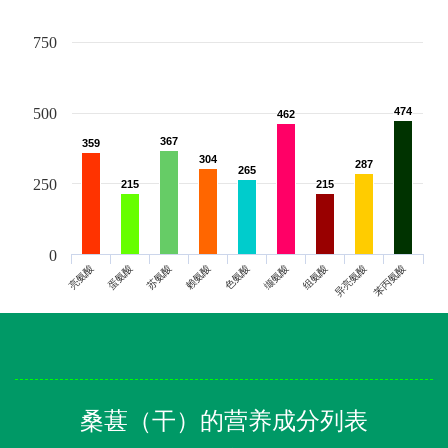
750
500
474
474
462
462
367
367
359
359
304
304
287
287
265
265
250
215
215
215
215
0
亮氨酸
蛋氨酸
苏氨酸
赖氨酸
色氨酸
缬氨酸
组氨酸
异亮氨酸
苯丙氨酸
桑葚（干）的营养成分列表