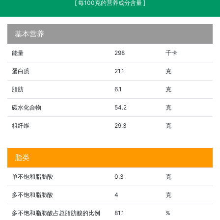
[ 每100克的营养成分含量 ]
基本营养
能量
298
千卡
蛋白质
21.1
克
脂肪
6.1
克
碳水化合物
54.2
克
粗纤维
29.3
克
脂类
单不饱和脂肪酸
0.3
克
多不饱和脂肪酸
4
克
多不饱和脂肪酸占总脂肪酸的比例
81.1
%