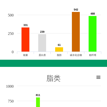
542
542
488
488
500
331
331
239
239
250
61
61
0
能量
蛋白质
脂肪
碳水化合物
粗纤维
脂类
1000
811
811
750