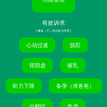
有效诉求
[ 桑葚（干）的功效与作用 ]
心动过速
脱肛
肾阴虚
催乳
听力下降
备孕（准爸爸）
少精症
血虚