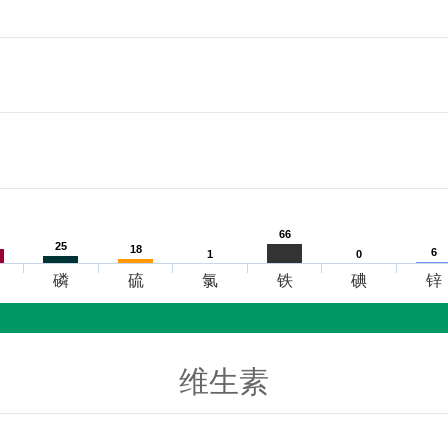
66
66
25
25
18
18
6
6
1
1
0
0
磷
硫
氯
铁
碘
锌
维生素