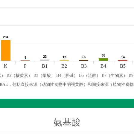
294
294
38
38
23
23
15
15
12
12
14
14
9
9
K
P
B1
B2
B3
B4
B5
） B2（核黄素） B3（烟酸） B4（胆碱） B5（泛酸） B7（生物素） B
微克 RAE，包括直接来源（动物性食物中的视黄醇）和间接来源（植物性食
氨基酸