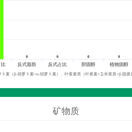
0
0
0
0
0
0
0
0
占比
反式脂肪
反式占比
胆固醇
植物固醇
萝卜素（β-胡萝卜素+α-胡萝卜素）、叶黄素类（叶黄素+玉米黄质+β-隐黄
矿物质