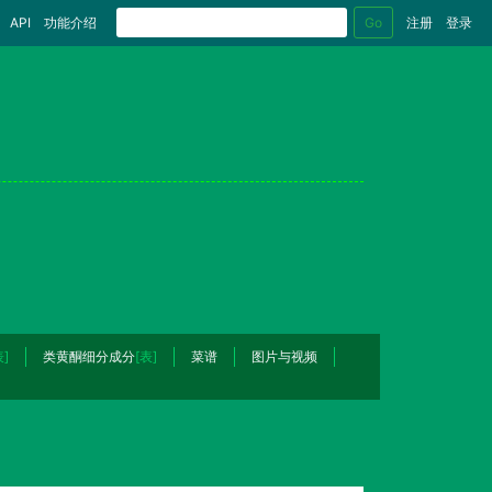
Go
API
功能介绍
注册
登录
表]
类黄酮细分成分
[表]
菜谱
图片与视频