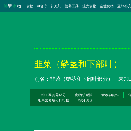
唤
醒
食
物
食物
（当前）
AI食疗
补充剂
营养工具
强大食物
全能食物
至尊补
韭菜（鳞茎和下部叶）
别名：韭菜（鳞茎和下部叶部分），未加
三种主要营养成分
食物酸碱性
食物功能性
相关营养成分排行榜
得分说明