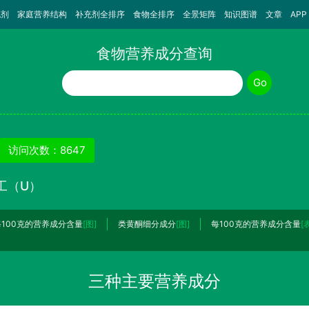
充剂
家庭营养结构
补充剂全排序
食物全排序
全景矩阵
知识图谱
文章
APP
食物营养成分查询
食物名称
Go
访问次数：8647
工（U）
每100克的营养成分含量
[图]
类黄酮细分成分
[图]
每100克的营养成分含量
[
三种主要营养成分