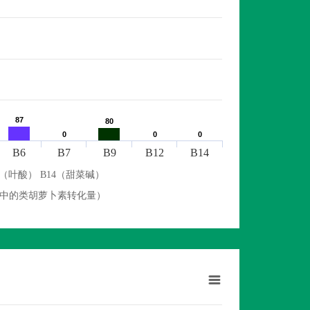
87
87
80
80
0
0
0
0
0
0
B6
B7
B9
B12
B14
9（叶酸） B14（甜菜碱）
物中的类胡萝卜素转化量）