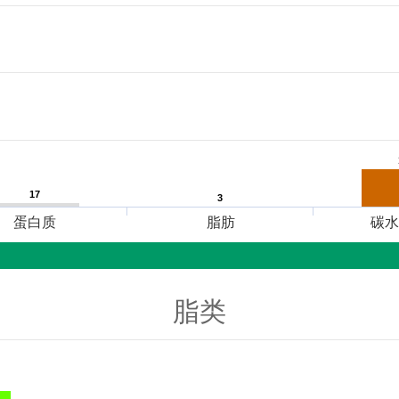
17
17
3
3
蛋白质
脂肪
碳水
脂类