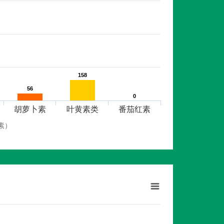
158
158
56
56
0
0
胡萝卜素
叶黄素类
番茄红素
素）