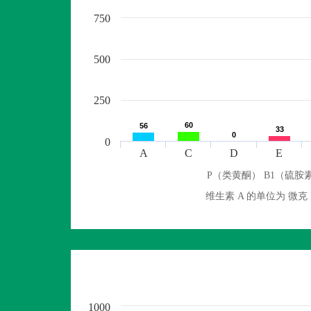
750
500
250
60
60
56
56
33
33
0
0
0
A
C
D
E
P（类黄酮） B1（硫胺素
维生素 A 的单位为 
1000