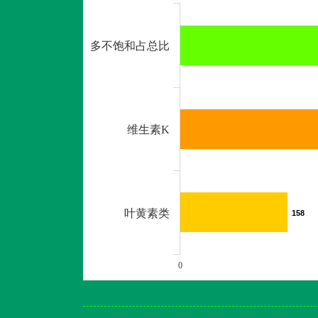
多不饱和占总比
维生素K
叶黄素类
158
158
0