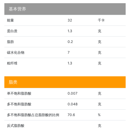
基本营养
能量
32
千卡
蛋白质
1.3
克
脂肪
0.2
克
碳水化合物
7
克
粗纤维
1.3
克
脂类
单不饱和脂肪酸
0.007
克
多不饱和脂肪酸
0.048
克
多不饱和脂肪酸占总脂肪酸的比例
70.6
%
反式脂肪酸
克