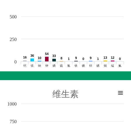
500
250
54
54
36
36
33
33
16
16
13
13
12
12
10
10
9
9
9
9
8
8
1
1
0
0
1
1
0
0
0
钙
镁
钠
钾
磷
硫
氯
铁
碘
锌
硒
铜
锰
氟
维生素
1000
750