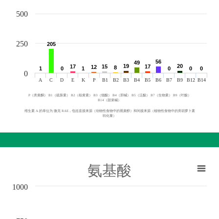
500
250
205
205
56
56
49
49
19
19
20
20
17
17
15
15
17
17
12
12
8
8
1
1
0
0
1
1
0
0
0
0
0
0
0
A
C
D
E
K
P
B1
B2
B3
B4
B5
B6
B7
B9
B12
B14
P（类黄酮） B1（硫胺素） B2（核黄素） B3（烟酸） B4（胆碱） B5（泛酸） B7（生物素） B9（叶酸）
B14（甜菜碱）
维生素 A 的单位为 微克 RAE，包括直接来源（动物性食物中的视黄醇）和间接来源（植物性食物中的类胡萝卜素
转化量）
氨基酸
1000