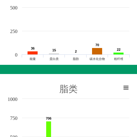
500
250
70
70
36
36
22
22
15
15
2
2
0
能量
蛋白质
脂肪
碳水化合物
粗纤维
脂类
1000
750
706
706