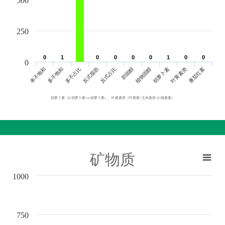
500
250
0
0
1
1
0
0
0
0
0
0
0
0
1
1
0
0
0
0
0
单不饱和
胆固醇
反式脂肪
叶黄素类
多不饱和
植物固醇
反式占比
番茄红素
多不占比
胡萝卜素
胡萝卜素（β-胡萝卜素+α-胡萝卜素）、叶黄素类（叶黄素+玉米黄质+β-隐黄素）
矿物质
1000
750