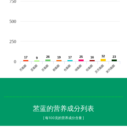
750
500
250
32
32
26
26
25
25
23
23
17
17
19
19
17
17
16
16
9
9
0
亮氨酸
蛋氨酸
苏氨酸
赖氨酸
色氨酸
缬氨酸
组氨酸
异亮氨酸
苯丙氨酸
苤蓝的营养成分列表
[ 每100克的营养成分含量 ]