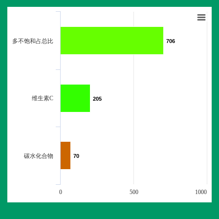
多不饱和占总比
706
706
维生素C
205
205
碳水化合物
70
70
0
500
1000