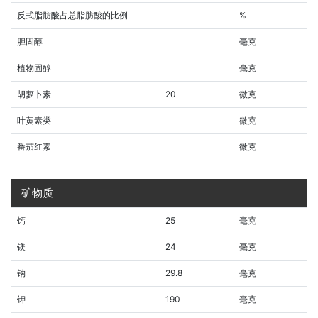
反式脂肪酸占总脂肪酸的比例
%
胆固醇
毫克
植物固醇
毫克
胡萝卜素
20
微克
叶黄素类
微克
番茄红素
微克
矿物质
钙
25
毫克
镁
24
毫克
钠
29.8
毫克
钾
190
毫克