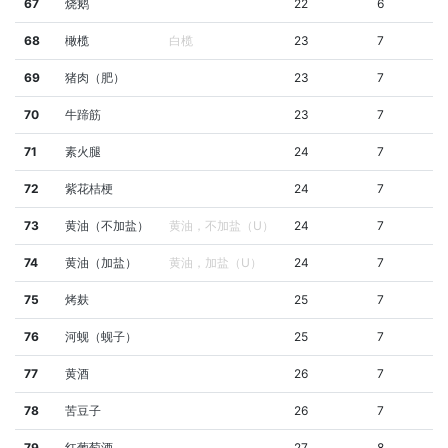
67
烧鹅
22
6
68
橄榄
白榄
23
7
69
猪肉（肥）
23
7
70
牛蹄筋
23
7
71
素火腿
24
7
72
紫花桔梗
24
7
73
黄油（不加盐）
黄油，不加盐（U）
24
7
74
黄油（加盐）
黄油，加盐（U）
24
7
75
烤麸
25
7
76
河蚬（蚬子）
25
7
77
黄酒
26
7
78
苦豆子
26
7
79
红葡萄酒
27
8