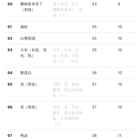
90
樱桃香草布丁
婴儿食品，甜点，
33
9
（初级）
樱桃香草布丁，初
级（U）
91
藕粉
35
10
92
白葡萄酒
35
10
93
大米（长粒、强
大米，白色，长
35
10
化、熟）
粒，常规，强化，
熟（U）、米饭
94
鹅蛋白
36
10
95
茶（黑色）
饮料，茶，黑色，
37
10
酿造，用自来水制
备（U）
96
茶（黑色）
饮料，茶，黑色，
37
10
酿造，用自来水制
备，不含咖啡因
（U）
97
鸭皮
38
11