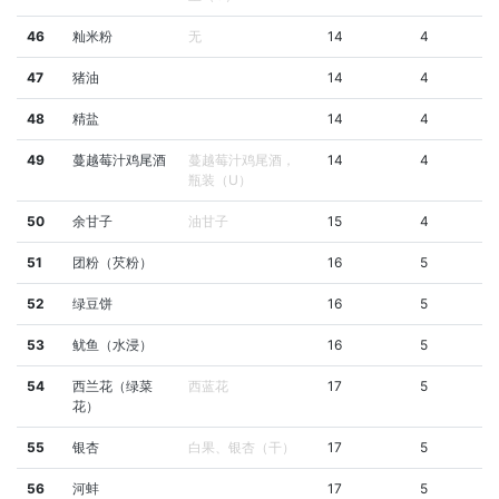
46
籼米粉
无
14
4
47
猪油
14
4
48
精盐
14
4
49
蔓越莓汁鸡尾酒
蔓越莓汁鸡尾酒，
14
4
瓶装（U）
50
余甘子
油甘子
15
4
51
团粉（芡粉）
16
5
52
绿豆饼
16
5
53
鱿鱼（水浸）
16
5
54
西兰花（绿菜
西蓝花
17
5
花）
55
银杏
白果、银杏（干）
17
5
56
河蚌
17
5