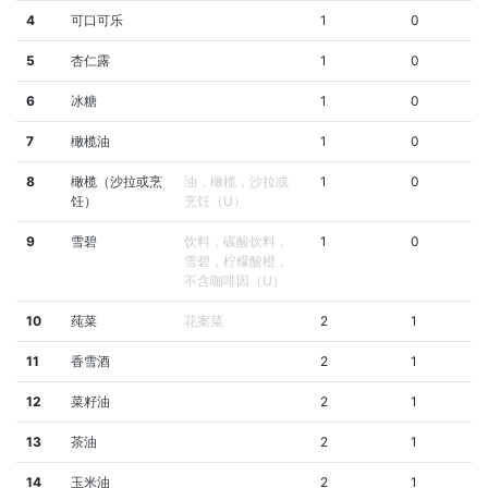
4
可口可乐
1
0
5
杏仁露
1
0
6
冰糖
1
0
7
橄榄油
1
0
8
橄榄（沙拉或烹
油，橄榄，沙拉或
1
0
饪）
烹饪（U）
9
雪碧
饮料，碳酸饮料，
1
0
雪碧，柠檬酸橙，
不含咖啡因（U）
10
莼菜
花案菜
2
1
11
香雪酒
2
1
12
菜籽油
2
1
13
茶油
2
1
14
玉米油
2
1