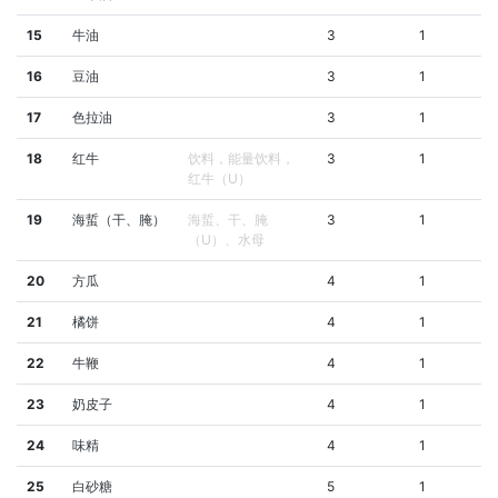
15
牛油
3
1
16
豆油
3
1
17
色拉油
3
1
18
红牛
饮料，能量饮料，
3
1
红牛（U）
19
海蜇（干、腌）
海蜇、干、腌
3
1
（U）、水母
20
方瓜
4
1
21
橘饼
4
1
22
牛鞭
4
1
23
奶皮子
4
1
24
味精
4
1
25
白砂糖
5
1