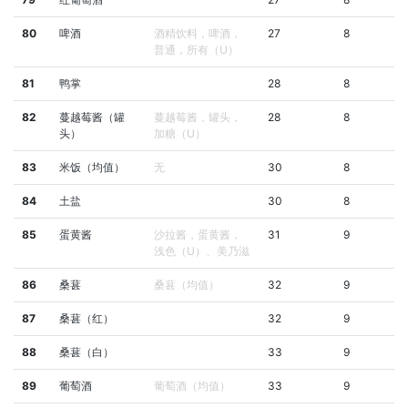
80
啤酒
酒精饮料，啤酒，
27
8
普通，所有（U）
81
鸭掌
28
8
82
蔓越莓酱（罐
蔓越莓酱，罐头，
28
8
头）
加糖（U）
83
米饭（均值）
无
30
8
84
土盐
30
8
85
蛋黄酱
沙拉酱，蛋黄酱，
31
9
浅色（U）、美乃滋
86
桑葚
桑葚（均值）
32
9
87
桑葚（红）
32
9
88
桑葚（白）
33
9
89
葡萄酒
葡萄酒（均值）
33
9