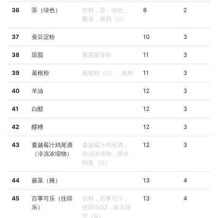
36
茶（绿色）
饮料，茶，绿色，
8
2
酿造，规则（U）
37
蚕豆淀粉
10
3
38
琼脂
紫菜胶洋粉
11
3
39
葛根粉
葛根粉（U）、葛粉
11
3
40
羊油
12
3
41
白醋
12
3
42
醪糟
12
3
43
蔓越莓汁鸡尾酒
蔓越莓汁鸡尾酒，
12
3
（冷冻浓缩物）
冷冻浓缩物，用水
制备（U）
44
蕨菜（腌）
13
4
45
百事可乐（佳得
饮料，百事可乐，
13
4
乐）
佳得乐G2，低卡路
里（U）