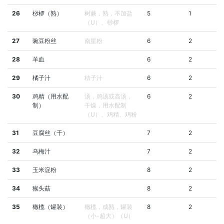
26
桫椤（熟）
树蕨，熟，不加盐
5
1
（U）、桫椤
27
豌豆粉丝
南星粉
6
2
28
羊血
6
2
29
橘子汁
桔子汁
6
2
30
鸡精（用水配
汤，鸡汤或高汤，
6
2
制）
干燥，用水配制
（U）、鸡精、鸡粉
31
豆腐丝（干）
7
2
32
乌梅汁
7
2
33
玉米淀粉
8
2
34
猴头菇
8
2
35
橄榄（罐装）
橄榄，成熟，罐装
8
2
（小-超大）（U）