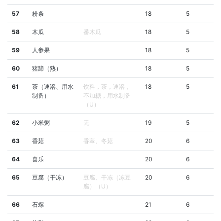
57
粉条
18
5
58
木瓜
番木瓜
18
5
59
人参果
18
5
60
猪蹄（熟）
18
5
61
茶（速溶、用水
饮料，茶，速溶，
18
5
制备）
不加糖，用水制备
（U）
62
小米粥
无
19
5
63
香菇
香蔁、冬菇
20
6
64
喜乐
20
6
65
豆腐（干冻）
豆腐、干冻（冻豆
20
6
腐）（U）
66
石螺
21
6