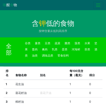
唤
醒
食
物
含
钾
低的食物
按钾含量从低到高排序
谷类
薯类
豆类
蔬菜
菌类
藻类
水果
坚
全
果
畜肉
禽肉
乳类
蛋类
河海鲜
茶类
酒
部
类
油类
调味品类
零食饮料
排
每100克含
名
食物名称
别名
量（毫克）
得分
1
花生油
1
0
2
葵花籽油
葵花子油
1
0
3
棉籽油
1
0