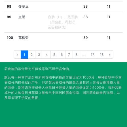
98
菠萝豆
38
11
99
血肠
血肠（U）、黑香肠
38
11
（用猪血、乳脂以
及谷粒制成）
100
苏梅梨
39
11
«
1
2
3
4
5
6
7
8
...
17
18
»
若食物的该含量为空值或零则不显示该食物。
默认每一种营养成分在所有食物中的最高含量设定为1000分，每种食物中各营
养成分的得分据此产生。但若某营养成分的最高含量超过人体每日推荐摄入量
的两倍，则将该营养成分人体每日推荐摄入量的两倍设定为1000分。每种营养
成分的人体每日推荐摄入量来自中国居民膳食指南、国际膳食能量咨询组，以
及麻省理工学院的数据。