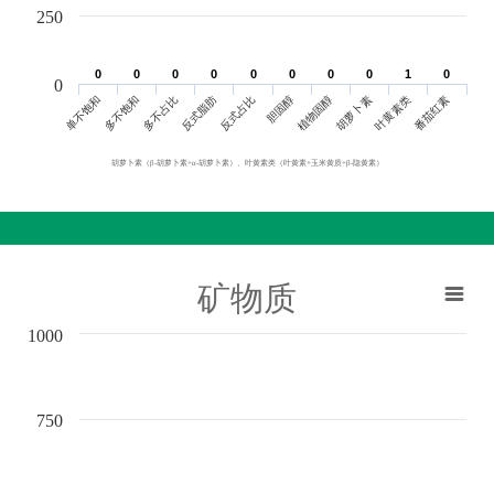
250
0
0
0
0
0
0
0
0
0
0
0
0
0
0
0
0
1
1
0
0
0
单不饱和
胆固醇
反式脂肪
叶黄素类
多不饱和
植物固醇
反式占比
番茄红素
多不占比
胡萝卜素
胡萝卜素（β-胡萝卜素+α-胡萝卜素）、叶黄素类（叶黄素+玉米黄质+β-隐黄素）
矿物质
1000
750