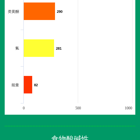
类黄酮
290
290
氟
281
281
能量
82
82
0
500
1000
食物酸碱性