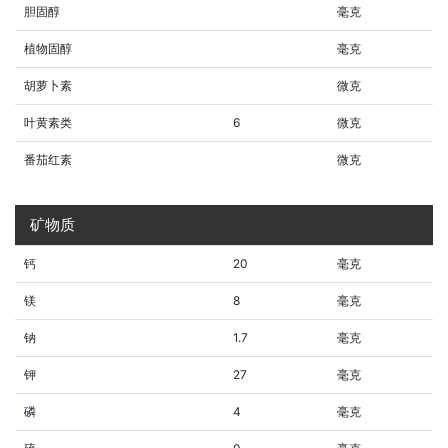
胆固醇
毫克
植物固醇
毫克
胡萝卜素
微克
叶黄素类
6
微克
番茄红素
微克
矿物质
钙
20
毫克
镁
8
毫克
钠
1.7
毫克
钾
27
毫克
磷
4
毫克