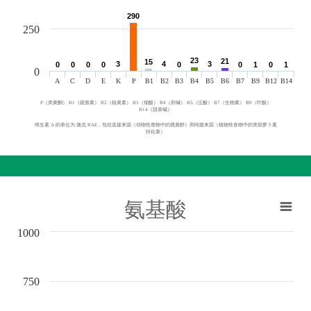
290
290
250
23
23
21
21
15
15
3
3
4
4
3
3
0
0
0
0
0
0
0
0
0
0
0
0
1
1
0
0
1
1
0
A
C
D
E
K
P
B1
B2
B3
B4
B5
B6
B7
B9
B12
B14
P（类黄酮） B1（硫胺素） B2（核黄素） B3（烟酸） B4（胆碱） B5（泛酸） B7（生物素） B9（叶酸）
B14（甜菜碱）
维生素 A 的单位为 微克 RAE，包括直接来源（动物性食物中的视黄醇）和间接来源（植物性食物中的类胡萝卜素
转化量）
氨基酸
1000
750