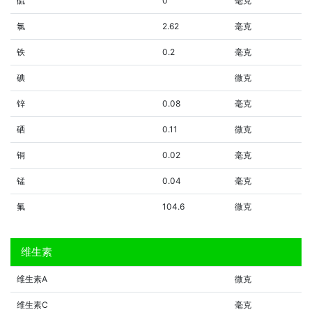
硫
0
毫克
氯
2.62
毫克
铁
0.2
毫克
碘
微克
锌
0.08
毫克
硒
0.11
微克
铜
0.02
毫克
锰
0.04
毫克
氟
104.6
微克
维生素
维生素A
微克
维生素C
毫克