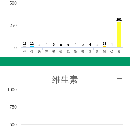
500
281
281
250
13
13
12
12
13
13
8
8
6
6
3
3
4
4
4
4
1
1
0
0
0
0
0
0
1
1
0
钙
镁
钠
钾
磷
硫
氯
铁
碘
锌
硒
铜
锰
氟
维生素
1000
750
500