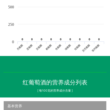
500
250
0
0
0
0
0
0
0
0
0
0
0
0
0
0
0
0
0
0
0
亮氨酸
蛋氨酸
苏氨酸
赖氨酸
色氨酸
缬氨酸
组氨酸
异亮氨酸
苯丙氨酸
红葡萄酒的营养成分列表
[ 每100克的营养成分含量 ]
基本营养