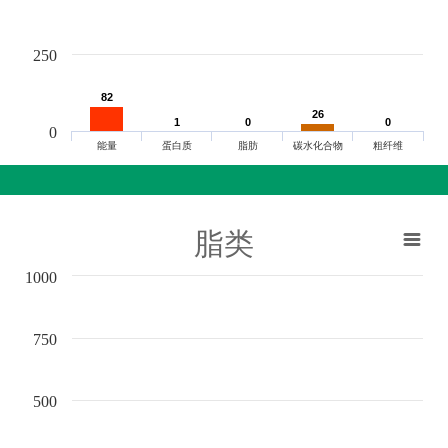
250
82
82
26
26
1
1
0
0
0
0
0
能量
蛋白质
脂肪
碳水化合物
粗纤维
脂类
1000
750
500