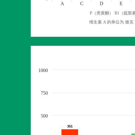
A
C
D
E
P（类黄酮） B1（硫胺素
维生素 A 的单位为 
1000
750
500
351
351