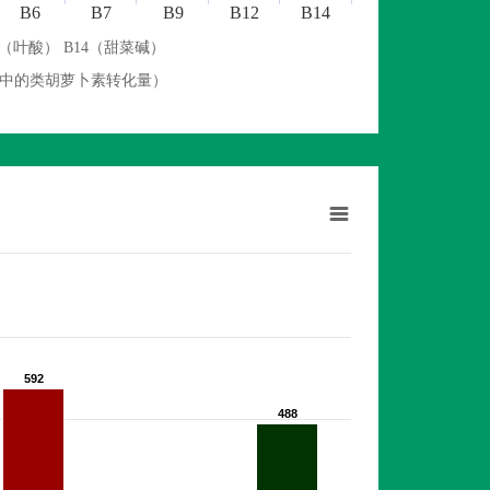
B6
B7
B9
B12
B14
9（叶酸） B14（甜菜碱）
物中的类胡萝卜素转化量）
592
592
488
488