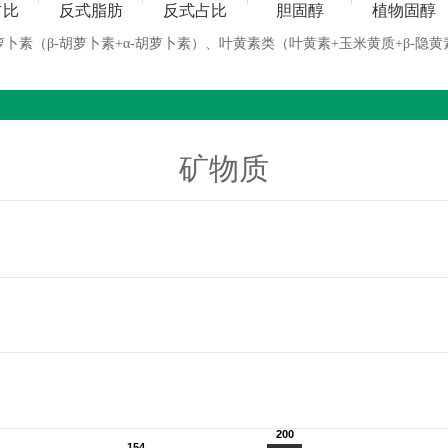
占比
反式脂肪
反式占比
胆固醇
植物固醇
萝卜素（β-胡萝卜素+α-胡萝卜素）、叶黄素类（叶黄素+玉米黄质+β-隐黄
矿物质
200
200
154
154