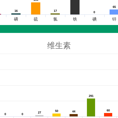
65
65
16
16
17
17
0
0
磷
硫
氯
铁
碘
锌
维生素
291
291
60
60
50
50
44
44
27
27
0
0
0
0