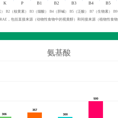
K
P
B1
B2
B3
B4
B5
） B2（核黄素） B3（烟酸） B4（胆碱） B5（泛酸） B7（生物素） B
微克 RAE，包括直接来源（动物性食物中的视黄醇）和间接来源（植物性食
氨基酸
500
500
357
357
306
306
300
300