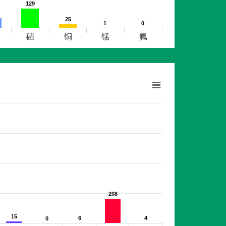
129
129
25
25
1
1
0
0
硒
铜
锰
氟
208
208
15
15
6
6
4
4
0
0