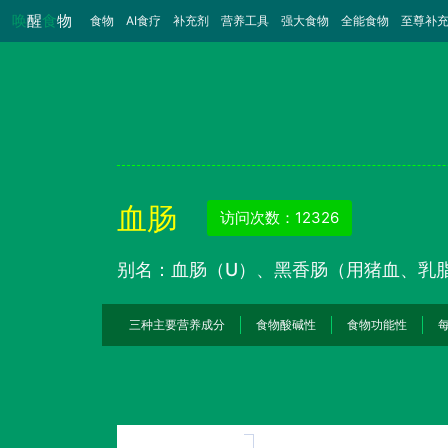
唤
醒
食
物
食物
（当前）
AI食疗
补充剂
营养工具
强大食物
全能食物
至尊补
血肠
访问次数：12326
别名：血肠（U）、黑香肠（用猪血、乳
三种主要营养成分
食物酸碱性
食物功能性