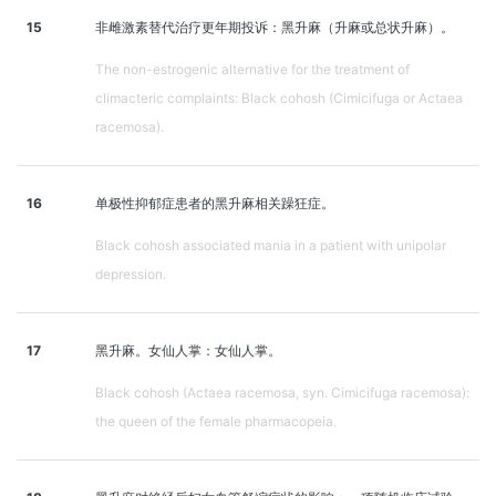
15
非雌激素替代治疗更年期投诉：黑升麻（升麻或总状升麻）。
The non-estrogenic alternative for the treatment of
climacteric complaints: Black cohosh (Cimicifuga or Actaea
racemosa).
16
单极性抑郁症患者的黑升麻相关躁狂症。
Black cohosh associated mania in a patient with unipolar
depression.
17
黑升麻。女仙人掌：女仙人掌。
Black cohosh (Actaea racemosa, syn. Cimicifuga racemosa):
the queen of the female pharmacopeia.