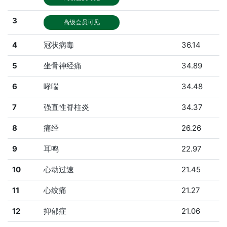
3
高级会员可见
4
冠状病毒
36.14
5
坐骨神经痛
34.89
6
哮喘
34.48
7
强直性脊柱炎
34.37
8
痛经
26.26
9
耳鸣
22.97
10
心动过速
21.45
11
心绞痛
21.27
12
抑郁症
21.06