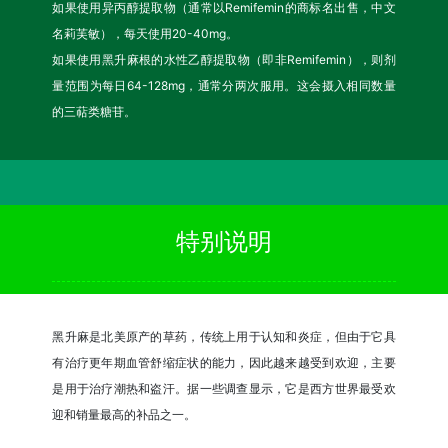
如果使用异丙醇提取物（通常以Remifemin的商标名出售，中文
名莉芙敏），每天使用20-40mg。
如果使用黑升麻根的水性乙醇提取物（即非Remifemin），则剂
量范围为每日64-128mg，通常分两次服用。这会摄入相同数量
的三萜类糖苷。
特别说明
黑升麻是北美原产的草药，传统上用于认知和炎症，但由于它具
有治疗更年期血管舒缩症状的能力，因此越来越受到欢迎，主要
是用于治疗潮热和盗汗。据一些调查显示，它是西方世界最受欢
迎和销量最高的补品之一。