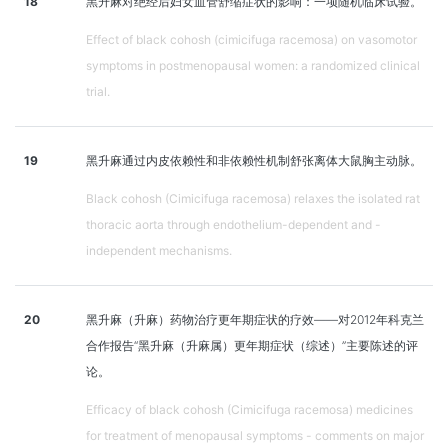
18
黑升麻对绝经后妇女血管舒缩症状的影响：一项随机临床试验。
Effect of black cohosh (cimicifuga racemosa) on vasomotor
symptoms in postmenopausal women: a randomized clinical
trial.
19
黑升麻通过内皮依赖性和非依赖性机制舒张离体大鼠胸主动脉。
Black cohosh (Cimicifuga racemosa) relaxes the isolated rat
thoracic aorta through endothelium-dependent and -
independent mechanisms.
20
黑升麻（升麻）药物治疗更年期症状的疗效——对2012年科克兰
合作报告“黑升麻（升麻属）更年期症状（综述）”主要陈述的评
论。
Efficacy of black cohosh (Cimicifuga racemosa) medicines
for treatment of menopausal symptoms - comments on major