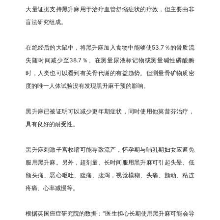
大量证据支持黑升麻用于治疗血管舒缩症状的疗效，但主要由非
盲法研究组成。
在绝经后的大鼠中，将黑升麻加入食物中能够使53.7％的骨质流
失随时间减少至38.7％。在测量尿液标记物或测量碱性磷酸酶
时，人类也可以看到有关骨代谢的有益趋势。但测量骨矿物质密
度的唯一人体试验没有发现黑升麻干预的影响。
黑升麻已被证明可以减少更年期症状，同时使用他莫昔芬治疗，
具有良好的耐受性。
黑升麻刺激子宫收缩可能导致流产，怀孕期与哺乳期妇女应避免
服用黑升麻。另外，超剂量、长时间服用黑升麻可引起头晕、低
额头痛、恶心呕吐、腹痛、腹泻，视觉模糊、头痛、颤动、粘连
疼痛、心率减慢等。
根据英国癌症研究院的数据：“医生担心长期使用黑升麻可能会导