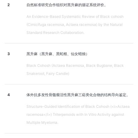
2
自然标准研究合作组织对黑升麻的循证系统评价。
An Evidence-Based Systematic Review of Black cohosh
(Cimicifuga racemosa, Actaea racemosa) by the Natural
Standard Research Collaboration.
3
黑升麻（黑升麻、黑蛇根、仙女蜡烛）
Black Cohosh (Actaea Racemosa, Black Bugbane, Black
Snakeroot, Fairy Candle)
4
体外抗多发性骨髓瘤活性黑升麻三萜类化合物的结构导向鉴定。
Structure-Guided Identification of Black Cohosh (<i>Actaea
racemosa</i>) Triterpenoids with In Vitro Activity against
Multiple Myeloma.