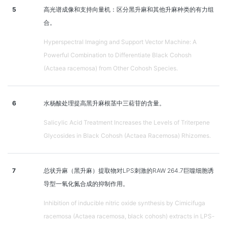
5
高光谱成像和支持向量机：区分黑升麻和其他升麻种类的有力组
合。
Hyperspectral Imaging and Support Vector Machine: A
Powerful Combination to Differentiate Black Cohosh
(Actaea racemosa) from Other Cohosh Species.
6
水杨酸处理提高黑升麻根茎中三萜苷的含量。
Salicylic Acid Treatment Increases the Levels of Triterpene
Glycosides in Black Cohosh (Actaea Racemosa) Rhizomes.
7
总状升麻（黑升麻）提取物对LPS刺激的RAW 264.7巨噬细胞诱
导型一氧化氮合成的抑制作用。
Inhibition of inducible nitric oxide synthesis by Cimicifuga
racemosa (Actaea racemosa, black cohosh) extracts in LPS-