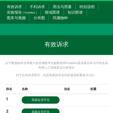
有效诉求
不利诉求
用法与用量
特别说明
实验报告
领域图谱
知识图谱
[ PubMed ]
图库与视频
分布图
同属物种
有效诉求
以下数据由对全球最大的生物医学文献数据库PubMed及维基百科与中医名著
利用人工智能算法分析得出
对于任何诉求而言，对其有效的补充剂的最高权重值为100。
排名
名称
别名
权重
1
高级会员可见
2
高级会员可见