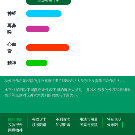
高级会员可见
神经
耳鼻
喉
心血
管
精神
功效与作用领域指的是补充剂主要在哪些诉求大类别中发挥作用及作用大小。
水平柱状图以不同颜色来代表不同的诉求大类别，并以柱形条的长度和粗细来
表示补充剂对该诉求大类别的功效与作用大小。
回到顶部
有效诉求
不利诉求
用法与用量
特别说明
实验报告
领域图谱
知识图谱
图库与视频
分布图
同属物种