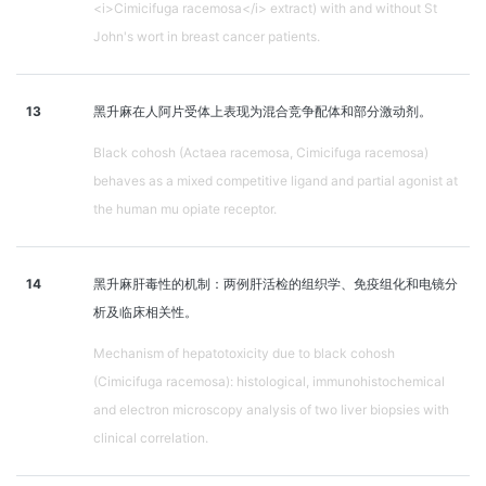
<i>Cimicifuga racemosa</i> extract) with and without St
John's wort in breast cancer patients.
13
黑升麻在人阿片受体上表现为混合竞争配体和部分激动剂。
Black cohosh (Actaea racemosa, Cimicifuga racemosa)
behaves as a mixed competitive ligand and partial agonist at
the human mu opiate receptor.
14
黑升麻肝毒性的机制：两例肝活检的组织学、免疫组化和电镜分
析及临床相关性。
Mechanism of hepatotoxicity due to black cohosh
(Cimicifuga racemosa): histological, immunohistochemical
and electron microscopy analysis of two liver biopsies with
clinical correlation.