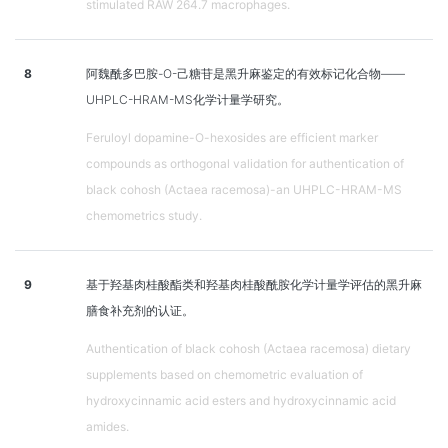
stimulated RAW 264.7 macrophages.
8
阿魏酰多巴胺-O-己糖苷是黑升麻鉴定的有效标记化合物——
UHPLC-HRAM-MS化学计量学研究。
Feruloyl dopamine-O-hexosides are efficient marker
compounds as orthogonal validation for authentication of
black cohosh (Actaea racemosa)-an UHPLC-HRAM-MS
chemometrics study.
9
基于羟基肉桂酸酯类和羟基肉桂酸酰胺化学计量学评估的黑升麻
膳食补充剂的认证。
Authentication of black cohosh (Actaea racemosa) dietary
supplements based on chemometric evaluation of
hydroxycinnamic acid esters and hydroxycinnamic acid
amides.