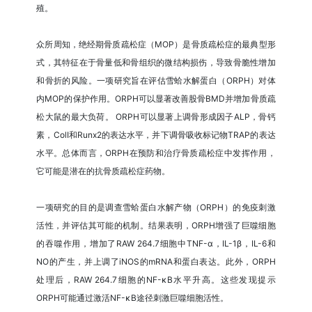
殖。
众所周知，绝经期骨质疏松症（MOP）是骨质疏松症的最典型形
式，其特征在于骨量低和骨组织的微结构损伤，导致骨脆性增加
和骨折的风险。一项研究旨在评估雪蛤水解蛋白（ORPH）对体
内MOP的保护作用。ORPH可以显著改善股骨BMD并增加骨质疏
松大鼠的最大负荷。 ORPH可以显著上调骨形成因子ALP，骨钙
素，ColI和Runx2的表达水平，并下调骨吸收标记物TRAP的表达
水平。总体而言，ORPH在预防和治疗骨质疏松症中发挥作用，
它可能是潜在的抗骨质疏松症药物。
一项研究的目的是调查雪蛤蛋白水解产物（ORPH）的免疫刺激
活性，并评估其可能的机制。结果表明，ORPH增强了巨噬细胞
的吞噬作用，增加了RAW 264.7细胞中TNF-α，IL-1β，IL-6和
NO的产生，并上调了iNOS的mRNA和蛋白表达。此外，ORPH
处理后，RAW 264.7细胞的NF-κB水平升高。这些发现提示
ORPH可能通过激活NF-κB途径刺激巨噬细胞活性。