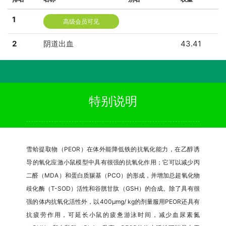
1
高级会员可见
2
阴道出血
43.41
特别说明
雪蛤提取物（PEOR）在体外能降低铁的抗氧化能力，在乙醇诱
导的氧化应激小鼠模型中具有很强的抗氧化作用；它可以减少丙
二醛（MDA）和蛋白质羰基（PCO）的形成，并增加总超氧化物
歧化酶（T-SOD）活性和谷胱甘肽（GSH）的合成。除了具有很
强的体内抗氧化活性外，以400μmg/ kg的剂量服用PEOR还具有
抗疲劳作用，可延长小鼠的疲惫游泳时间，减少血尿素氮