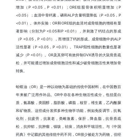
增加（P <0.05，P <0.01）；ORE组股骨体积明显增加（P
<0.05）；血清中骨钙素，磷和ALP含量明显降低（P <0.05，P
<0.01）。体外实验：OR和ORE组的血清对成骨细胞的增殖有显
著影响（分别为P <0.05和P <0.01），并刺激了钙结点的形成
（P <0.05，P <0.01），而增强了钙的形成。成骨细胞中的ALP
活性显著（P <0.05，P <0.01）。TRAP阳性细胞的数量也显著
减少（P <0.01）。OR及其卵可有效抑制OVX诱导的大鼠骨质疏
松，并可能通过增加成骨细胞活性和减少破骨细胞活性来增加骨
转换。
蛤蟆油（OR）是一种以动物为基础的传统中国材料，在中国数百
年来被广泛用作补品。OR中存在各种生物活性成分，包括蛋白
质，氨基酸，类固醇，脂肪酸，磷脂，核苷，维生素，乙内酰脲
和矿物质。这些成分发挥多种生物学功能，例如免疫调节，抗氧
化剂，抗疲劳，抗衰老，类雌激素，保肝，降血脂，抗骨质疏
松，抗抑郁，抗肿瘤，镇咳，祛痰，消炎和平喘活性。与《中国
药典》中记载的其他传统中药不同，OR很少被处方为药物，但经