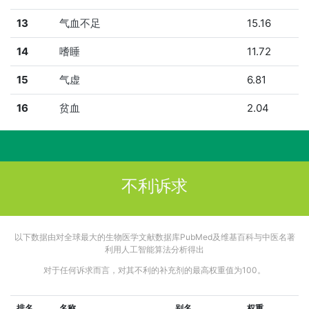
13
气血不足
15.16
14
嗜睡
11.72
15
气虚
6.81
16
贫血
2.04
不利诉求
以下数据由对全球最大的生物医学文献数据库PubMed及维基百科与中医名著
利用人工智能算法分析得出
对于任何诉求而言，对其不利的补充剂的最高权重值为100。
排名
名称
别名
权重