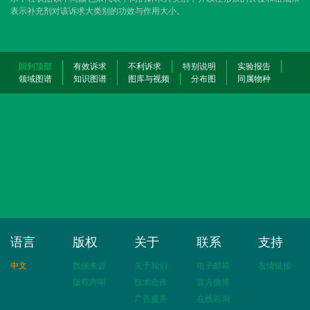
表示补充剂对该诉求大类别的功效与作用大小。
回到顶部
有效诉求
不利诉求
特别说明
实验报告
领域图谱
知识图谱
图库与视频
分布图
同属物种
语言
版权
关于
联系
支持
中文
数据来源
关于我们
电子邮箱
友情链接
版权声明
技术合作
官方微博
广告服务
在线咨询