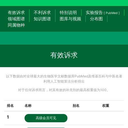
有效诉求
不利诉求
特别说明
实验报告
[ PubMed ]
领域图谱
知识图谱
图库与视频
分布图
同属物种
有效诉求
以下数据由对全球最大的生物医学文献数据库PubMed及维基百科与中医名著
利用人工智能算法分析得出
对于任何诉求而言，对其有效的补充剂的最高权重值为100。
排名
名称
别名
权重
1
高级会员可见