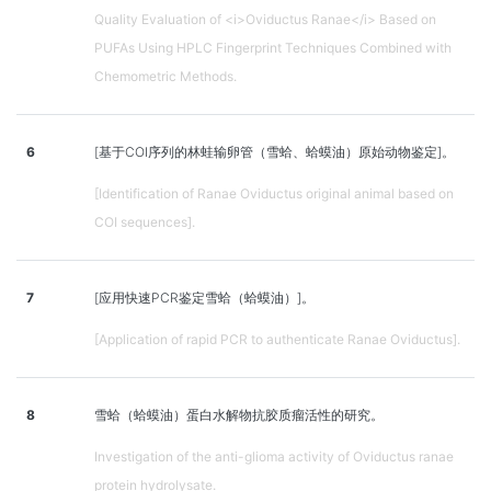
Quality Evaluation of <i>Oviductus Ranae</i> Based on
PUFAs Using HPLC Fingerprint Techniques Combined with
Chemometric Methods.
6
[基于COI序列的林蛙输卵管（雪蛤、蛤蟆油）原始动物鉴定]。
[Identification of Ranae Oviductus original animal based on
COI sequences].
7
[应用快速PCR鉴定雪蛤（蛤蟆油）]。
[Application of rapid PCR to authenticate Ranae Oviductus].
8
雪蛤（蛤蟆油）蛋白水解物抗胶质瘤活性的研究。
Investigation of the anti-glioma activity of Oviductus ranae
protein hydrolysate.