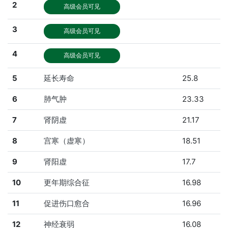
2
高级会员可见
3
高级会员可见
4
高级会员可见
5
延长寿命
25.8
6
肺气肿
23.33
7
肾阴虚
21.17
8
宫寒（虚寒）
18.51
9
肾阳虚
17.7
10
更年期综合征
16.98
11
促进伤口愈合
16.96
12
神经衰弱
16.08