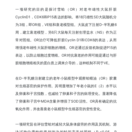
一项研究的目的是探讨雪蛤（OR）对老年雄性大鼠肝脏
CyclinD1，CDK6和P15表达的影响。将18只雄性SD大鼠随机分
为3组，即OR组，VE组和衰老模型组。大鼠皮下注射D-半乳糖6
周，建立衰老模型，另6只大鼠每天注射生理盐水（NS）作为正
常对照组。OR治疗可降低肝脏Cyclin D1和CDK6的表达，从而
增强老年雄性大鼠肝细胞的增殖。OR还通过反馈机制促进P15的
表达，以防止细胞过度增殖。OR对抗衰老的作用可能是通过与肝
脏细胞增殖相关的蛋白质上调来介导的，这种机制不同于VE。
在D-半乳糖注射建立的老年小鼠模型中观察蛤蟆油（OR）胶囊
对生殖器官的保护作用。其明显增加了年老小鼠的E（2）水平以
及卵巢和子宫指数，也减轻了卵巢和子宫的病理变化。显著降低
了卵巢和子宫中MDA含量并增强了SOD活性。OR具有确定的抗
氧化作用，并改善衰老小鼠模型中生殖器官的变性变化。
一项研究旨在评估雪蛤对减轻大鼠身体疲劳的作用及其机制。游
泳试验中雪蛤组坚持游泳的时间高于对照组（P <0.05，P