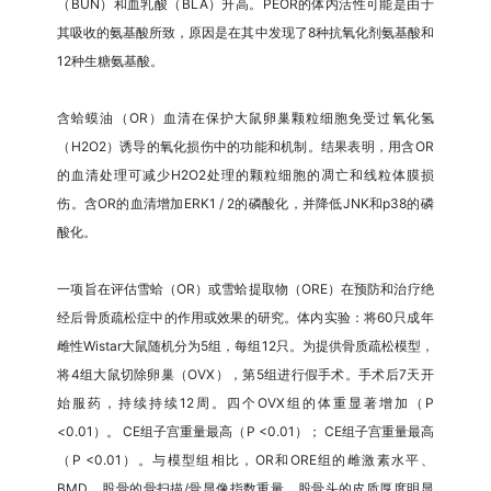
（BUN）和血乳酸（BLA）升高。PEOR的体内活性可能是由于
其吸收的氨基酸所致，原因是在其中发现了8种抗氧化剂氨基酸和
12种生糖氨基酸。
含蛤蟆油（OR）血清在保护大鼠卵巢颗粒细胞免受过氧化氢
（H2O2）诱导的氧化损伤中的功能和机制。结果表明，用含OR
的血清处理可减少H2O2处理的颗粒细胞的凋亡和线粒体膜损
伤。含OR的血清增加ERK1 / 2的磷酸化，并降低JNK和p38的磷
酸化。
一项旨在评估雪蛤（OR）或雪蛤提取物（ORE）在预防和治疗绝
经后骨质疏松症中的作用或效果的研究。体内实验：将60只成年
雌性Wistar大鼠随机分为5组，每组12只。为提供骨质疏松模型，
将4组大鼠切除卵巢（OVX），第5组进行假手术。手术后7天开
始服药，持续持续12周。四个OVX组的体重显著增加（P
<0.01）。 CE组子宫重量最高（P <0.01）； CE组子宫重量最高
（P <0.01）。与模型组相比，OR和ORE组的雌激素水平、
BMD、股骨的骨扫描/骨显像指数重量、股骨头的皮质厚度明显