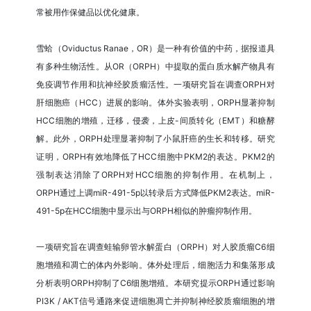
常被用作保健品以优化健康。
雪蛤（Oviductus Ranae，OR）是一种有价值的中药，据报道具
有多种生物活性。从OR（ORPH）中提取的蛋白质水解产物具有
免疫调节作用和抗神经胶质瘤活性。一项研究旨在调查ORPH对
肝细胞癌（HCC）进展的影响。体外实验表明，ORPH显著抑制
HCC细胞的增殖，迁移，侵袭，上皮-间质转化（EMT）和糖酵
解。此外，ORPH处理显著抑制了小鼠肝癌的生长和转移。研究
证明，ORPH有效地降低了HCC细胞中PKM2的表达。PKM2的
强制表达消除了ORPH对HCC细胞的抑制作用。在机制上，
ORPH通过上调miR-491-5p以转录后方式降低PKM2表达。miR-
491-5p在HCC细胞中显示出与ORPH相似的肿瘤抑制作用。
一项研究旨在调查蛙输卵管水解蛋白（ORPH）对人胶质瘤C6细
胞增殖和凋亡的体内外影响。体外处理后，细胞活力和集落形成
分析表明ORPH抑制了C6细胞增殖。本研究提示ORPH通过影响
PI3K / AKT信号通路来促进细胞凋亡并抑制神经胶质瘤细胞的增