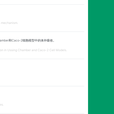
ts mechanism.
ber和Caco-2细胞模型中的体外吸收。
tion in Ussing Chamber and Caco-2 Cell Models.
es.