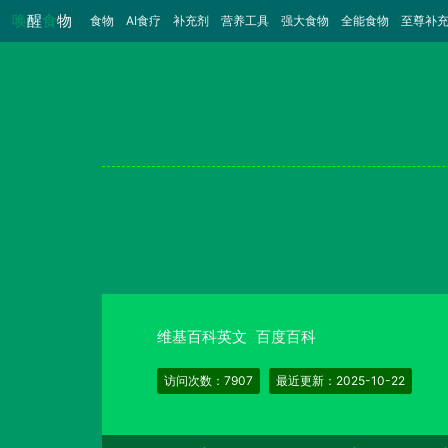
唤
醒
食
物
食物
（当前）
AI食疗
补充剂
营养工具
强大食物
全能食物
至尊补
维基百科英文
百度百科
访问次数：7907
最近更新：2025-10-22