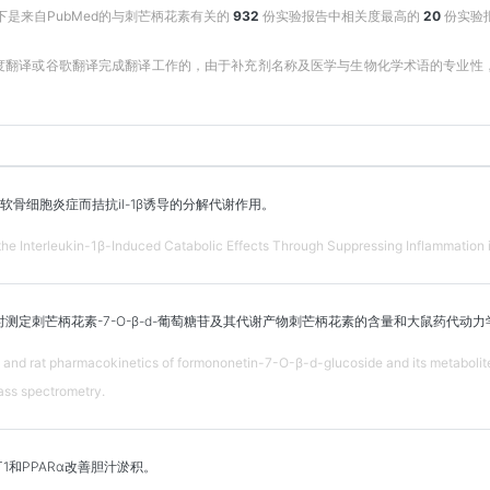
下是来自PubMed的与刺芒柄花素有关的
932
份实验报告中相关度最高的
20
份实验
百度翻译或谷歌翻译完成翻译工作的，由于补充剂名称及医学与生物化学术语的专业
骨细胞炎症而拮抗il-1β诱导的分解代谢作用。
he Interleukin-1β-Induced Catabolic Effects Through Suppressing Inflammation 
测定刺芒柄花素-7-O-β-d-葡萄糖苷及其代谢产物刺芒柄花素的含量和大鼠药代动力
n and rat pharmacokinetics of formononetin-7-O-β-d-glucoside and its metabolit
ss spectrometry.
1和PPARα改善胆汁淤积。