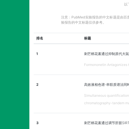
以
注意：PubMed实验报告的中文标题是由
验报告的中文标题仅供参考。
排名
标题
1
刺芒柄花素通过抑制原代大鼠软
Formononetin Antagonizes t
2
高效液相色谱-串联质谱法同时
Simultaneous quantificatio
chromatography-tandem ma
3
刺芒柄花素通过调节肝脏SIRT