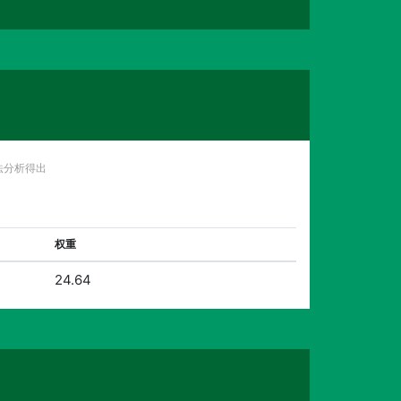
法分析得出
权重
24.64