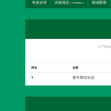
有效诉求
实验报告
领域图谱
[ PubMed ]
以下数据
排名
名称
1
更年期综合征