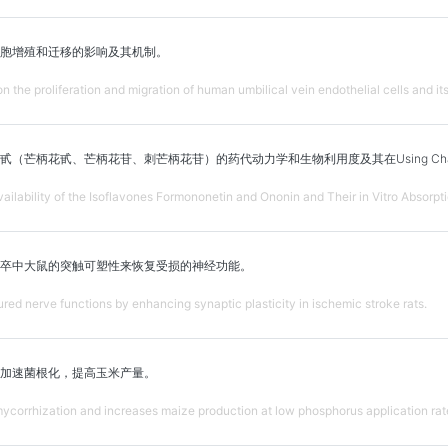
胞增殖和迁移的影响及其机制。
n the proliferation and migration of human umbilical vein endothelial cells and i
（芒柄花甙、芒柄花苷、刺芒柄花苷）的药代动力学和生物利用度及其在Using Cham
ilability of the Isoflavones Formononetin and Ononin and Their in Vitro Absorp
卒中大鼠的突触可塑性来恢复受损的神经功能。
red nerve functions by enhancing synaptic plasticity in ischemic stroke rats.
加速菌根化，提高玉米产量。
corrhization and increases maize production at low phosphorus application rat