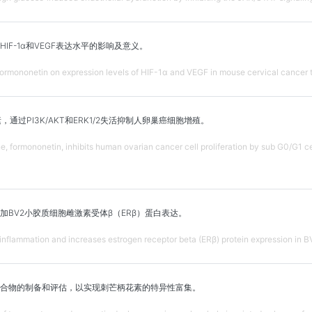
IF-1α和VEGF表达水平的影响及意义。
 formononetin on expression levels of HIF-1α and VEGF in mouse cervical cancer t
通过PI3K/AKT和ERK1/2失活抑制人卵巢癌细胞增殖。
, formononetin, inhibits human ovarian cancer cell proliferation by sub G0/G1 
加BV2小胶质细胞雌激素受体β（ERβ）蛋白表达。
inflammation and increases estrogen receptor beta (ERβ) protein expression in B
合物的制备和评估，以实现刺芒柄花素的特异性富集。