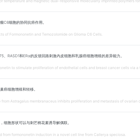
of temperature and magnetic dual-responsive molecularly imprinted polymers for
瘤C6细胞的协同抗癌作用。
ects of Formononetin and Temozolomide on Glioma C6 Cells.
-375、RASD1和ERα的反馈回路刺激内皮细胞和乳腺癌细胞增殖的差异能力。
ononetin to stimulate proliferation of endothelial cells and breast cancer cells 
卵巢癌细胞增殖和转移。
 from Astragalus membranaceus inhibits proliferation and metastasis of ovarian c
，细胞形状可以与刺芒柄花素诱导解偶联。
 from formononetin induction in a novel cell line from Callerya speciosa.