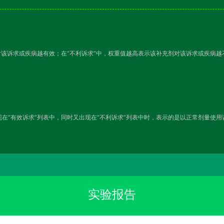
对该诉求或疾病越有效；在“不利诉求”中，权重值越高表示该补充剂对该诉求或疾病
在“有效诉求”列表中，同时又出现在“不利诉求”列表中时，表示的是以正常剂量使
实验报告