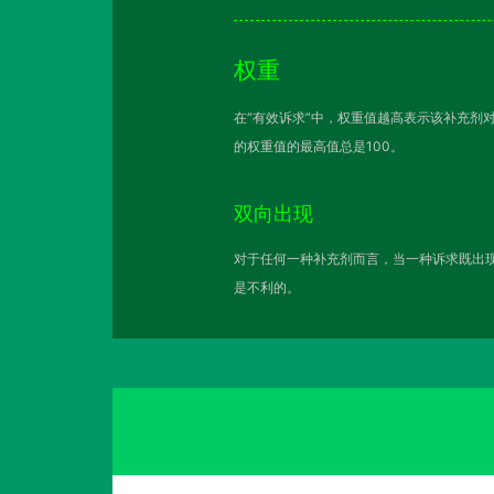
权重
在“有效诉求”中，权重值越高表示该补充剂
的权重值的最高值总是100。
双向出现
对于任何一种补充剂而言，当一种诉求既出现
是不利的。