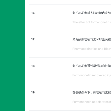
16
刺芒柄花素对人脐静脉内皮细
The effect of formononetin o
17
异黄酮刺芒柄花素和印度黄檀甙
Pharmacokinetics and Bioava
18
刺芒柄花素通过增强缺血性脑
Formononetin recovered inju
19
在低磷条件下，刺芒柄花素能
Formononetin accelerates my