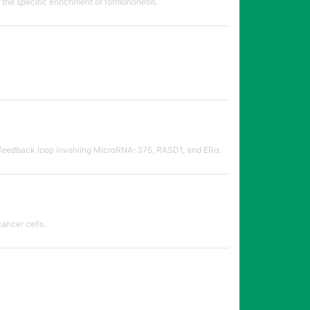
 the specific enrichment of formononetin.
via a feedback loop involving MicroRNA-375, RASD1, and ERα.
ancer cells.