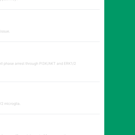
issue.
cell phase arrest through PI3K/AKT and ERK1/2
V2 microglia.