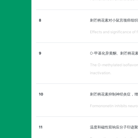
8
刺芒柄花素对小鼠宫颈癌组织H
Effects and significance of
9
O-甲基化异黄酮、刺芒柄花素，
The O-methylated isoflavone
inactivation.
10
刺芒柄花素抑制神经炎症，增
Formononetin inhibits neuro
11
温度和磁性双响应分子印迹聚