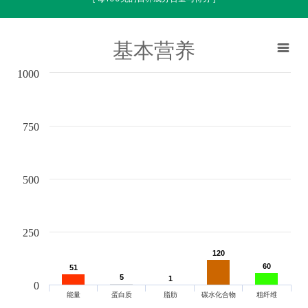
基本营养
1000
750
500
250
120
120
60
60
51
51
5
5
1
1
0
能量
蛋白质
脂肪
碳水化合物
粗纤维