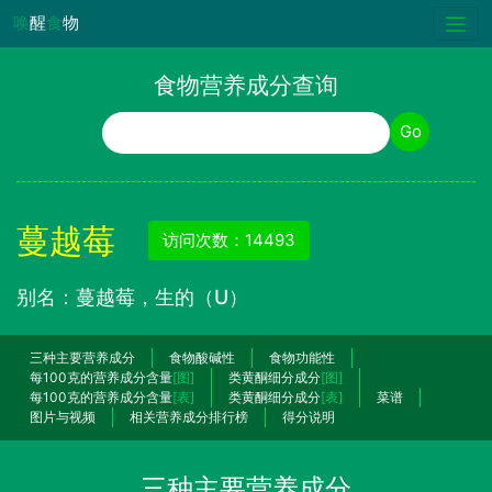
唤
醒
食
物
食物营养成分查询
食物名称
Go
蔓越莓
访问次数：14493
别名：蔓越莓，生的（U）
三种主要营养成分
食物酸碱性
食物功能性
每100克的营养成分含量
[图]
类黄酮细分成分
[图]
每100克的营养成分含量
[表]
类黄酮细分成分
[表]
菜谱
图片与视频
相关营养成分排行榜
得分说明
三种主要营养成分