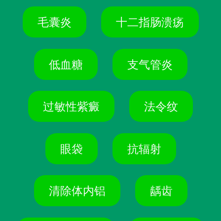
毛囊炎
十二指肠溃疡
低血糖
支气管炎
过敏性紫癜
法令纹
眼袋
抗辐射
清除体内铝
龋齿