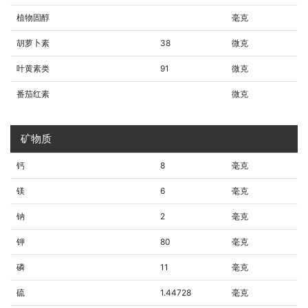
植物固醇
毫克
胡萝卜素
38
微克
叶黄素类
91
微克
番茄红素
微克
矿物质
钙
8
毫克
镁
6
毫克
钠
2
毫克
钾
80
毫克
磷
11
毫克
硫
1.44728
毫克