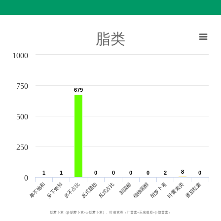
脂类
1000
750
679
679
500
250
8
8
1
1
1
1
0
0
0
0
0
0
0
0
2
2
0
0
0
单不饱和
胆固醇
反式脂肪
叶黄素类
多不饱和
植物固醇
反式占比
番茄红素
多不占比
胡萝卜素
胡萝卜素（β-胡萝卜素+α-胡萝卜素）、叶黄素类（叶黄素+玉米黄质+β-隐黄素）