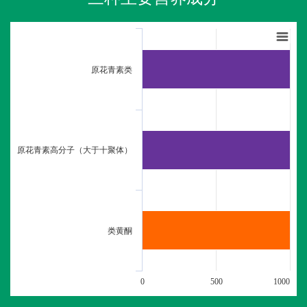
原花青素类
原花青素高分子（大于十聚体）
类黄酮
0
500
1000