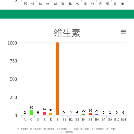
钙
镁
钠
钾
磷
硫
氯
铁
碘
锌
硒
铜
锰
氟
维生素
1000
750
500
250
70
70
47
47
31
31
30
30
22
22
21
21
8
8
5
5
4
4
2
2
0
0
0
0
1
1
0
0
0
0
0
A
C
D
E
K
P
B1
B2
B3
B4
B5
B6
B7
B9
B12
B14
P（类黄酮） B1（硫胺素） B2（核黄素） B3（烟酸） B4（胆碱） B5（泛酸） B7（生物素） B9（叶酸）
B14（甜菜碱）