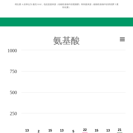
维生素 A 的单位为 微克 RAE，包括直接来源（动物性食物中的视黄醇）和间接来源（植物性食物中的类胡萝卜素
转化量）
氨基酸
1000
750
500
250
22
22
21
21
13
13
15
15
13
13
15
15
13
13
2
2
5
5