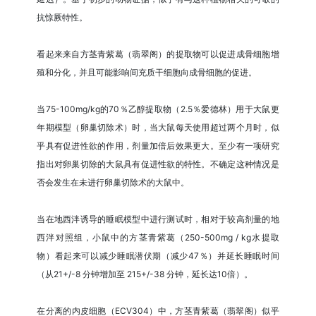
抗惊厥特性。
看起来来自方茎青紫葛（翡翠阁）的提取物可以促进成骨细胞增
殖和分化，并且可能影响间充质干细胞向成骨细胞的促进。
当75-100mg/kg的70％乙醇提取物（2.5％爱德林）用于大鼠更
年期模型（卵巢切除术）时，当大鼠每天使用超过两个月时，似
乎具有促进性欲的作用，剂量加倍后效果更大。至少有一项研究
指出对卵巢切除的大鼠具有促进性欲的特性。不确定这种情况是
否会发生在未进行卵巢切除术的大鼠中。
当在地西泮诱导的睡眠模型中进行测试时，相对于较高剂量的地
西泮对照组，小鼠中的方茎青紫葛（250-500mg / kg水提取
物）看起来可以减少睡眠潜伏期（减少47％）并延长睡眠时间
（从21+/-8 分钟增加至 215+/-38 分钟，延长达10倍）。
在分离的内皮细胞（ECV304）中，方茎青紫葛（翡翠阁）似乎