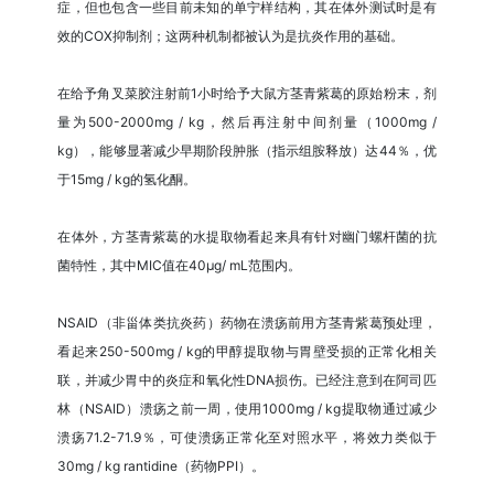
症，但也包含一些目前未知的单宁样结构，其在体外测试时是有
效的COX抑制剂；这两种机制都被认为是抗炎作用的基础。
在给予角叉菜胶注射前1小时给予大鼠方茎青紫葛的原始粉末，剂
量为500-2000mg / kg，然后再注射中间剂量（1000mg /
kg），能够显著减少早期阶段肿胀（指示组胺释放）达44％，优
于15mg / kg的氢化酮。
在体外，方茎青紫葛的水提取物看起来具有针对幽门螺杆菌的抗
菌特性，其中MIC值在40μg/ mL范围内。
NSAID（非甾体类抗炎药）药物在溃疡前用方茎青紫葛预处理，
看起来250-500mg / kg的甲醇提取物与胃壁受损的正常化相关
联，并减少胃中的炎症和氧化性DNA损伤。已经注意到在阿司匹
林（NSAID）溃疡之前一周，使用1000mg / kg提取物通过减少
溃疡71.2-71.9％，可使溃疡正常化至对照水平，将效力类似于
30mg / kg rantidine（药物PPI）。