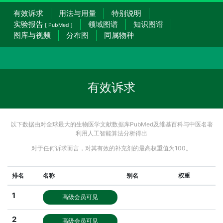
有效诉求
用法与用量
特别说明
实验报告
领域图谱
知识图谱
[ PubMed ]
图库与视频
分布图
同属物种
有效诉求
以下数据由对全球最大的生物医学文献数据库PubMed及维基百科与中医名著
利用人工智能算法分析得出
对于任何诉求而言，对其有效的补充剂的最高权重值为100。
排名
名称
别名
权重
1
高级会员可见
2
高级会员可见