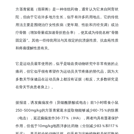
方茎青紫葛（翡翠阁）是一种传统药物，通常认为它来自阿育吠
陀，但由于它在许多地方生长，似乎有许多药用地点。它的传统
用法主要是围绕治疗女性疾病（更年期、性欲和月经失调）或治
疗骨骼（增加骨量或加速骨折愈合率），使其成为传统名称“骨骼
固定器”。其他一些传统用法与其假定的抗溃疡性质、抗血疱性质
和疼痛缓解性质有关。
它是运动员最常使用的，似乎是啮齿类动物研究中非常有效的止
痛药，但它似乎很有希望作为运动员关节疼痛的替代品，因为大
多数关节保健品在运动员身上都没有证据（相反，大多数研究是
在骨关节炎患者身上）。
据报道，诱发癫痫发作（异烟酰肼酸或电击）前1小时喂食小鼠
250-500mg/kg的方茎青紫葛水提取物能够减少60-75％的惊厥
（电击），延迟癫痫发作36-77％（IHA），两者均具有显著保护
作用，但低于10mg/kg地西泮参比药物（分别减少83％和117％
延迟）。基于初步的动物证据，似乎有与这种植物相关的可敬的