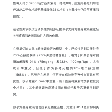
性每天给予3200mg方茎青紫葛，持续8周，注意到补充剂与总
WOMAC评分相对于基线降低31％相关（自我报告的关节疼痛和
损伤）。
运动性关节损伤运动男性的初步证据似乎支持方茎青紫葛在减轻
关节疼痛和改善活动性方面的作用。
在卵巢切除大鼠（雌激素缺乏的模型）中，已经注意到口服补充
70％乙醇提取物（2.5％弗里德林含量），相对于卵巢切除对照
增加雌激素194％（75mg / kg）和232％（100mg / kg）。具有
统计学意义，但低于作为参考药物的17β-雌二醇注射
（568％）。尽管存在差异，但两者在保持骨完整性方面具有可
比性。该研究在Pubmed中重复（由于血清雌激素增加的程度完
全相同），其中雌激素效应通过阴道组织学和子宫重量得到证
实。
似乎方茎青紫葛包含抗氧化物化合物，其激活HO-1然后抑制炎