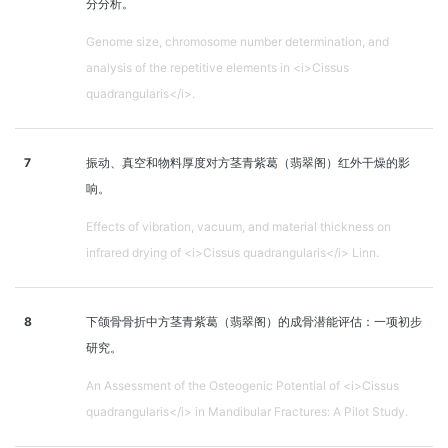
分分析。
Genome size, chromosome number determination, and
analysis of the repetitive elements in <i>Cissus
quadrangularis</i>.
7
振动、真空和物料厚度对方茎青紫葛（翡翠阁）红外干燥的影
响。
Effects of vibration, vacuum, and material thickness on
infrared drying of <i>Cissus quadrangularis</i> Linn.
8
下颌骨骨折中方茎青紫葛（翡翠阁）的成骨潜能评估：一项初步
研究。
An Assessment of the Osteogenic Potential of <i>Cissus
quadrangularis</i> in Mandibular Fractures: A Pilot Study.