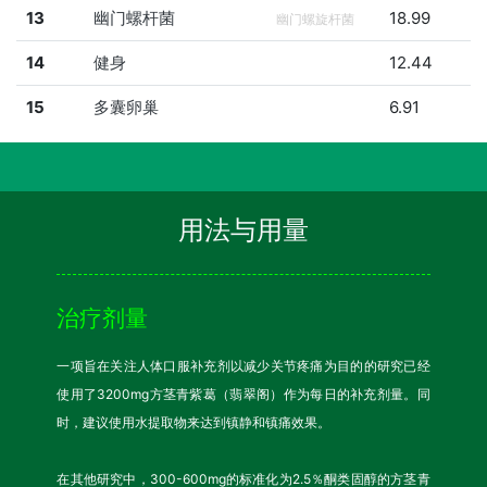
13
幽门螺杆菌
18.99
幽门螺旋杆菌
14
健身
12.44
15
多囊卵巢
6.91
用法与用量
治疗剂量
一项旨在关注人体口服补充剂以减少关节疼痛为目的的研究已经
使用了3200mg方茎青紫葛（翡翠阁）作为每日的补充剂量。同
时，建议使用水提取物来达到镇静和镇痛效果。
在其他研究中，300-600mg的标准化为2.5％酮类固醇的方茎青