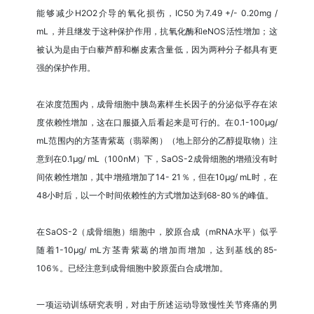
能够减少H2O2介导的氧化损伤，IC50为7.49 +/- 0.20mg /
mL，并且继发于这种保护作用，抗氧化酶和eNOS活性增加；这
被认为是由于白藜芦醇和槲皮素含量低，因为两种分子都具有更
强的保护作用。
在浓度范围内，成骨细胞中胰岛素样生长因子的分泌似乎存在浓
度依赖性增加，这在口服摄入后看起来是可行的。在0.1-100μg/
mL范围内的方茎青紫葛（翡翠阁）（地上部分的乙醇提取物）注
意到在0.1μg/ mL（100nM）下，SaOS-2成骨细胞的增殖没有时
间依赖性增加，其中增殖增加了14- 21％，但在10μg/ mL时，在
48小时后，以一个时间依赖性的方式增加达到68-80％的峰值。
在SaOS-2（成骨细胞）细胞中，胶原合成（mRNA水平）似乎
随着1-10μg/ mL方茎青紫葛的增加而增加，达到基线的85-
106％。已经注意到成骨细胞中胶原蛋白合成增加。
一项运动训练研究表明，对由于所述运动导致慢性关节疼痛的男