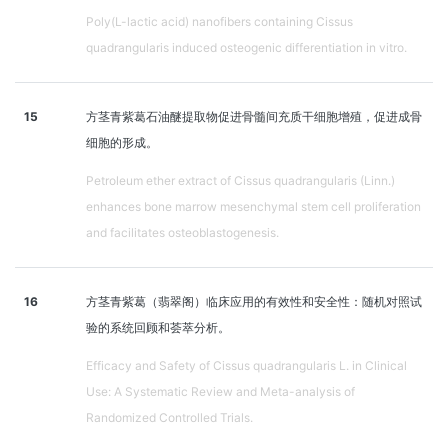
Poly(L-lactic acid) nanofibers containing Cissus
quadrangularis induced osteogenic differentiation in vitro.
15
方茎青紫葛石油醚提取物促进骨髓间充质干细胞增殖，促进成骨
细胞的形成。
Petroleum ether extract of Cissus quadrangularis (Linn.)
enhances bone marrow mesenchymal stem cell proliferation
and facilitates osteoblastogenesis.
16
方茎青紫葛（翡翠阁）临床应用的有效性和安全性：随机对照试
验的系统回顾和荟萃分析。
Efficacy and Safety of Cissus quadrangularis L. in Clinical
Use: A Systematic Review and Meta-analysis of
Randomized Controlled Trials.