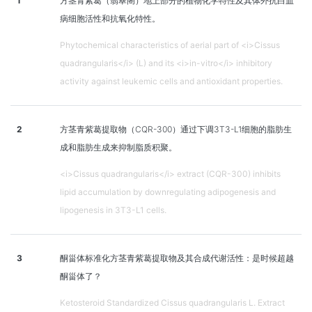
1
方茎青紫葛（翡翠阁）地上部分的植物化学特性及其体外抗白血
病细胞活性和抗氧化特性。
Phytochemical characteristics of aerial part of <i>Cissus
quadrangularis</i> (L) and its <i>in-vitro</i> inhibitory
activity against leukemic cells and antioxidant properties.
2
方茎青紫葛提取物（CQR-300）通过下调3T3-L1细胞的脂肪生
成和脂肪生成来抑制脂质积聚。
<i>Cissus quadrangularis</i> extract (CQR-300) inhibits
lipid accumulation by downregulating adipogenesis and
lipogenesis in 3T3-L1 cells.
3
酮甾体标准化方茎青紫葛提取物及其合成代谢活性：是时候超越
酮甾体了？
Ketosteroid Standardized Cissus quadrangularis L. Extract