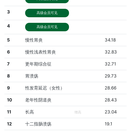
3
高级会员可见
4
高级会员可见
5
慢性胃炎
34.18
6
慢性浅表性胃炎
32.83
7
更年期综合征
32.71
8
胃溃疡
29.73
9
性发育延迟（女性）
28.66
10
老年性阴道炎
28.43
11
长高
23.04
增高
12
十二指肠溃疡
19.1