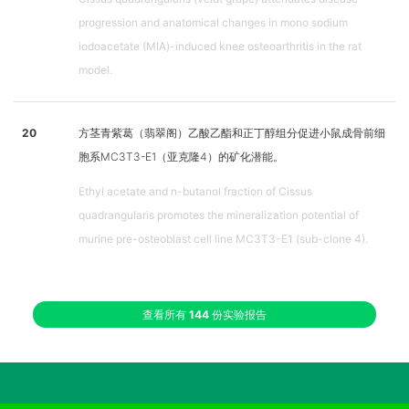
progression and anatomical changes in mono sodium
iodoacetate (MIA)-induced knee osteoarthritis in the rat
model.
20
方茎青紫葛（翡翠阁）乙酸乙酯和正丁醇组分促进小鼠成骨前细
胞系MC3T3-E1（亚克隆4）的矿化潜能。
Ethyl acetate and n-butanol fraction of Cissus
quadrangularis promotes the mineralization potential of
murine pre-osteoblast cell line MC3T3-E1 (sub-clone 4).
查看所有
144
份实验报告