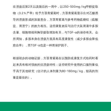
在溃疡后第2天以及随后的一周中，以250-500mg / kg甲醇提取
物（3.2％产率）给予方茎青紫葛时，方茎青紫葛显示出对乙酸诱
导的溃疡形成的加速愈合，方茎青紫葛与参考药物硫糖铝（硫酸
盐、胃溃宁）的效力相当。这些康复效应与治疗大鼠胃液中多胺
含量、细胞增殖和胸苷摄取增加有关，与TGF-α的保存有关。众
所周知，多胺本身在溃疡方面具有高度康复性（减少多胺会降低
愈合率），而TGF-α也是一种胃保护因子。
根据初步的动物证据，方茎青紫葛在以预防或康复方式给药时看
起来具有相对强效的抗溃疡特性；这些研究中使用的口服剂量似
乎高于其他研究（估计的人体剂量为80-160mg / kg，较高的剂
量是最佳的）。