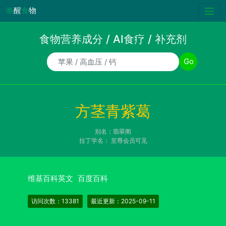
唤
醒
食
物
食物营养成分 / AI食疗 / 补充剂
食物/AI食疗诉求/补充剂名称
Go
方茎青紫葛
别名：翡翠阁
拉丁学名：
至尊会员可见
维基百科英文
百度百科
访问次数：13381
最近更新：2025-09-11