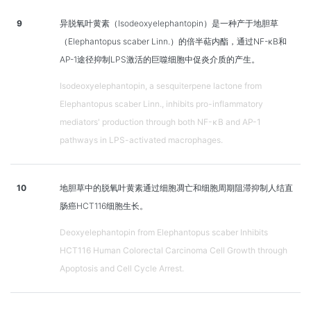
9
异脱氧叶黄素（Isodeoxyelephantopin）是一种产于地胆草
（Elephantopus scaber Linn.）的倍半萜内酯，通过NF-κB和
AP-1途径抑制LPS激活的巨噬细胞中促炎介质的产生。
Isodeoxyelephantopin, a sesquiterpene lactone from
Elephantopus scaber Linn., inhibits pro-inflammatory
mediators' production through both NF-κB and AP-1
pathways in LPS-activated macrophages.
10
地胆草中的脱氧叶黄素通过细胞凋亡和细胞周期阻滞抑制人结直
肠癌HCT116细胞生长。
Deoxyelephantopin from Elephantopus scaber Inhibits
HCT116 Human Colorectal Carcinoma Cell Growth through
Apoptosis and Cell Cycle Arrest.