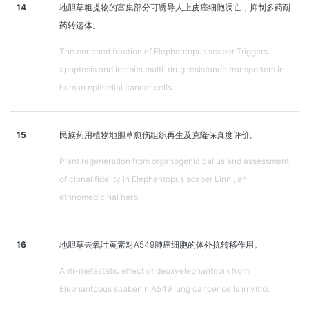
14
地胆草粗提物的富集部分可诱导人上皮癌细胞凋亡，抑制多药耐
药转运体。
The enriched fraction of Elephantopus scaber Triggers
apoptosis and inhibits multi-drug resistance transporters in
human epithelial cancer cells.
15
民族药用植物地胆草愈伤组织再生及克隆保真度评价。
Plant regeneration from organogenic callus and assessment
of clonal fidelity in Elephantopus scaber Linn., an
ethnomedicinal herb.
16
地胆草去氧叶黄素对A549肺癌细胞的体外抗转移作用。
Anti-metastatic effect of deoxyelephantopin from
Elephantopus scaber in A549 lung cancer cells in vitro.