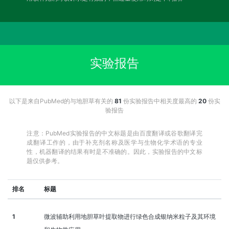
实验报告
以下是来自PubMed的与地胆草有关的
81
份实验报告中相关度最高的
20
份实
验报告
注意：PubMed实验报告的中文标题是由百度翻译或谷歌翻译完
成翻译工作的，由于补充剂名称及医学与生物化学术语的专业
性，机器翻译的结果有时是不准确的。因此，实验报告的中文标
题仅供参考。
排名
标题
1
微波辅助利用地胆草叶提取物进行绿色合成银纳米粒子及其环境