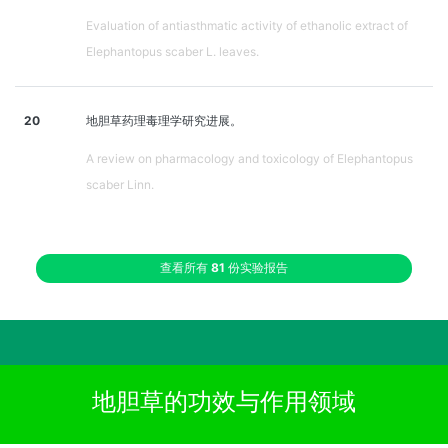
Evaluation of antiasthmatic activity of ethanolic extract of
Elephantopus scaber L. leaves.
20
地胆草药理毒理学研究进展。
A review on pharmacology and toxicology of Elephantopus
scaber Linn.
查看所有
81
份实验报告
地胆草的功效与作用领域