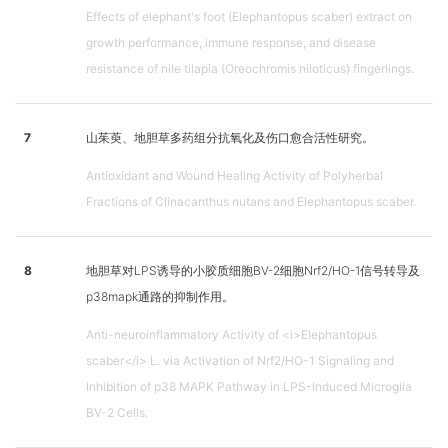
Effects of elephant's foot (Elephantopus scaber) extract on
growth performance, immune response, and disease
resistance of nile tilapia (Oreochromis niloticus) fingerlings.
7
山茱萸、地胆草多药组分抗氧化及伤口愈合活性研究。
Antioxidant and Wound Healing Activity of Polyherbal
Fractions of Clinacanthus nutans and Elephantopus scaber.
8
地胆草对LPS诱导的小胶质细胞BV-2细胞Nrf2/HO-1信号转导及
p38mapk通路的抑制作用。
Anti-neuroinflammatory Activity of <i>Elephantopus
scaber</i> L. via Activation of Nrf2/HO-1 Signaling and
Inhibition of p38 MAPK Pathway in LPS-Induced Microglia
BV-2 Cells.