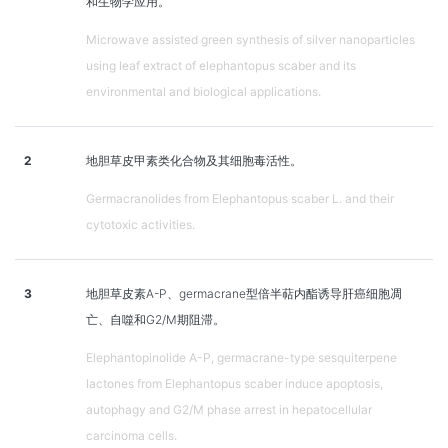
和生物学应用。
Microwave assisted green synthesis of silver nanoparticles
using leaf extract of elephantopus scaber and its
environmental and biological applications.
2
地胆草皮甲素类化合物及其细胞毒活性。
Germacranolides from Elephantopus scaber L. and their
cytotoxic activities.
3
地胆草皮素A-P、germacrane型倍半萜内酯诱导肝癌细胞凋
亡、自噬和G2/M期阻滞。
Elephantopinolide A-P, germacrane-type sesquiterpene
lactones from Elephantopus scaber induce apoptosis,
autophagy and G2/M phase arrest in hepatocellular
carcinoma cells.