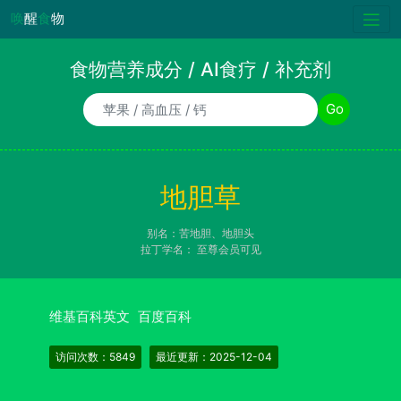
唤
醒
食
物
食物营养成分 / AI食疗 / 补充剂
食物/AI食疗诉求/补充剂名称
Go
地胆草
别名：苦地胆、地胆头
拉丁学名：
至尊会员可见
维基百科英文
百度百科
访问次数：5849
最近更新：2025-12-04