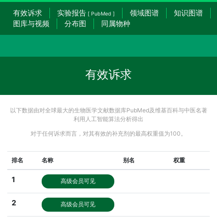
有效诉求
实验报告
领域图谱
知识图谱
[ PubMed ]
图库与视频
分布图
同属物种
有效诉求
以下数据由对全球最大的生物医学文献数据库PubMed及维基百科与中医名著
利用人工智能算法分析得出
对于任何诉求而言，对其有效的补充剂的最高权重值为100。
排名
名称
别名
权重
1
高级会员可见
2
高级会员可见