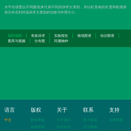
水平柱状图以不同颜色来代表不同的诉求大类别，并以柱形条的长度和粗细来
表示补充剂对该诉求大类别的功效与作用大小。
回到顶部
有效诉求
实验报告
领域图谱
知识图谱
图库与视频
分布图
同属物种
语言
版权
关于
联系
支持
中文
数据来源
关于我们
电子邮箱
友情链接
版权声明
技术合作
官方微博