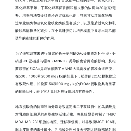
89.6%，并且发现的水平高于合成物中已知的水平。抗氧化剂丁
基化羟基甲苯，丁基化羟基茴香醚和槲皮素的浓度为20微克/毫
升。培养的地衣提取物还通过抗氧化剂，谷胱甘肽过氧化物酶，
过氧化氢酶和超氧化物歧化酶的显著减少，以及脂质过氧化和乳
酸脱氢酶释放的减少，在小鼠肝脏切片培养模型中显示出对乙醇
诱导的毒性的肝保护作用。
为了研究以前未进行研究的长松萝的EtOAc提取物对N-甲基-N-
硝基-N-亚硝基鸟嘌呤（MNNG）诱导的食管胃癌的影响。从松
萝获得的EtOAc提取物预防了MNNG大鼠诱发的胃和食道癌变。
在500、1000和2000 mg / kg的剂量下，松萝的EtOAc提取物没
有致死作用。长松萝 50和100 mg / kg的EtOAc提取物具有显著
的抗癌活性，表明它无毒且对癌症组织具有选择性。
地衣提取物的抗癌导向分馏导致鉴定出二甲双胍衍生的鸟巢酸是
对乳腺癌细胞系的新型生物活性药物。鸟巢酸显著抑制了TNBC
MDA-MB-231细胞的增殖、迁移和侵袭，对非致瘤MCF-10A乳
腺上皮细胞的毒性最小。乳清酸处理可显著抑制无胸腺裸鼠乳腺