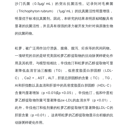
沙门氏菌（0.5μg/ mL）的突出抗菌活性。记录到对毛癣菌
（Trichophyton rubrum）（1μg/ mL）的抗真菌活性明显增强，
明显优于标准抗真菌剂。因此，本研究的结果表明原鲸蜡酸具有
显著的抗菌活性，并且具有很强的潜力被开发为针对病原微生物
的抗菌药物。
松萝，被广泛用作治疗溃疡、腹痛、腹泻、疟疾等的民间药物。
一项研究的目的是研究美国松萝乙醇提取物的抗动脉粥样硬化作
用及其机理。与模型组相比，辛伐他汀和松萝的乙醇提取物可显
著降低血清甘油三酸酯（TG），低密度脂蛋白胆固醇（LDL-
C），Ca2 +，AST，ALT，肝脏总胆固醇的含量（ TC），TG，
AI和肝指数以及血清和肝脏中的高密度脂蛋白胆固醇（HDL-C）
含量均显著增加（p <0.01或p <0.05）。辛伐他汀，低和中度松
萝乙醇提取物剂量可显著降低ox-LDL的血清水平（p <0.01）。
此外，辛伐他汀和低剂量的松萝乙醇提取物可显著降低LDL-C的
肝脏含量（p <0.01）。这表明松萝的乙醇提取物显示出积极的抗
动脉粥样硬化作用。