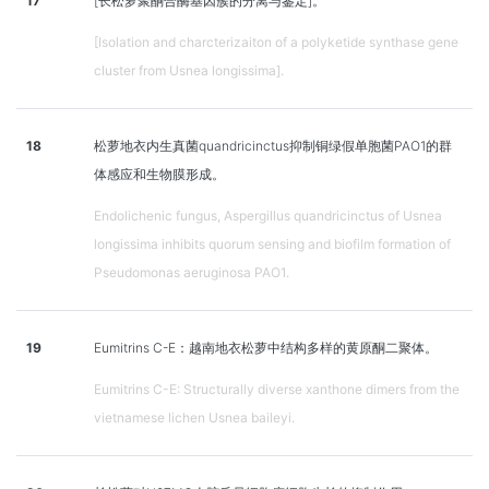
17
[长松萝聚酮合酶基因簇的分离与鉴定]。
[Isolation and charcterizaiton of a polyketide synthase gene
cluster from Usnea longissima].
18
松萝地衣内生真菌quandricinctus抑制铜绿假单胞菌PAO1的群
体感应和生物膜形成。
Endolichenic fungus, Aspergillus quandricinctus of Usnea
longissima inhibits quorum sensing and biofilm formation of
Pseudomonas aeruginosa PAO1.
19
Eumitrins C-E：越南地衣松萝中结构多样的黄原酮二聚体。
Eumitrins C-E: Structurally diverse xanthone dimers from the
vietnamese lichen Usnea baileyi.