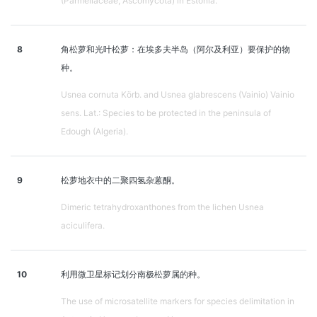
(Parmeliaceae, Ascomycota) in Estonia.
8
角松萝和光叶松萝：在埃多夫半岛（阿尔及利亚）要保护的物
种。
Usnea cornuta Körb. and Usnea glabrescens (Vainio) Vainio
sens. Lat.: Species to be protected in the peninsula of
Edough (Algeria).
9
松萝地衣中的二聚四氢杂蒽酮。
Dimeric tetrahydroxanthones from the lichen Usnea
aciculifera.
10
利用微卫星标记划分南极松萝属的种。
The use of microsatellite markers for species delimitation in