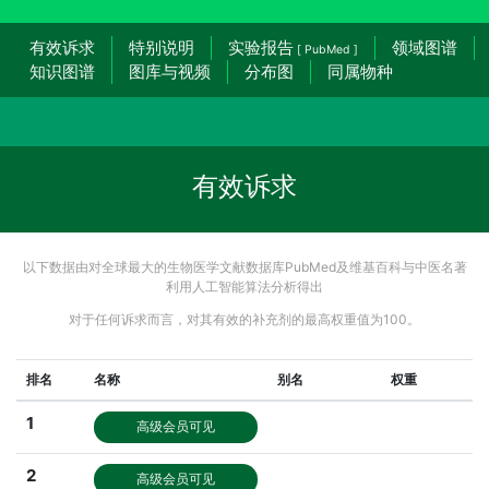
有效诉求
特别说明
实验报告
领域图谱
[ PubMed ]
知识图谱
图库与视频
分布图
同属物种
有效诉求
以下数据由对全球最大的生物医学文献数据库PubMed及维基百科与中医名著
利用人工智能算法分析得出
对于任何诉求而言，对其有效的补充剂的最高权重值为100。
排名
名称
别名
权重
1
高级会员可见
2
高级会员可见