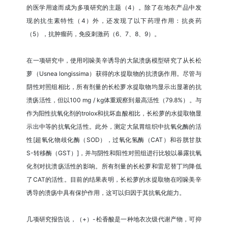
的医学用途而成为多项研究的主题（4）。除了在地衣产品中发
现的抗生素特性（4）外，还发现了以下药理作用：抗炎药
（5），抗肿瘤药，免疫刺激药（6、7、8、9）。
在一项研究中，使用吲哚美辛诱导的大鼠溃疡模型研究了从长松
萝（Usnea longissima）获得的水提取物的抗溃疡作用。尽管与
阴性对照组相比，所有剂量的长松萝水提取物均显示出显著的抗
溃疡活性，但以100 mg / kg体重观察到最高活性（79.8%）。与
作为阳性抗氧化剂的trolox和抗坏血酸相比，长松萝的水提取物显
示出中等的抗氧化活性。此外，测定大鼠胃组织中抗氧化酶的活
性[超氧化物歧化酶（SOD），过氧化氢酶（CAT）和谷胱甘肽
S-转移酶（GST）]，并与阴性和阳性对照组进行比较以暴露抗氧
化剂对抗溃疡活性的影响。所有剂量的长松萝和雷尼替丁均降低
了CAT的活性。目前的结果表明，长松萝的水提取物在吲哚美辛
诱导的溃疡中具有保护作用，这可以归因于其抗氧化能力。
几项研究报告说，（+）-松香酸是一种地衣次级代谢产物，可抑