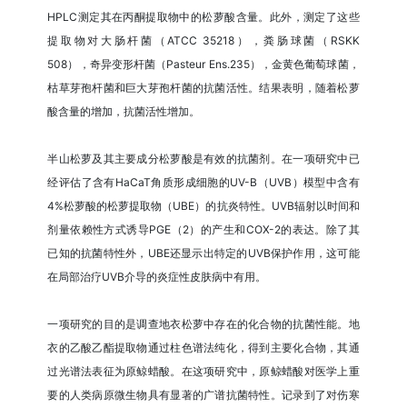
HPLC测定其在丙酮提取物中的松萝酸含量。此外，测定了这些
提取物对大肠杆菌（ATCC 35218），粪肠球菌（RSKK
508），奇异变形杆菌（Pasteur Ens.235），金黄色葡萄球菌，
枯草芽孢杆菌和巨大芽孢杆菌的抗菌活性。结果表明，随着松萝
酸含量的增加，抗菌活性增加。
半山松萝及其主要成分松萝酸是有效的抗菌剂。在一项研究中已
经评估了含有HaCaT角质形成细胞的UV-B（UVB）模型中含有
4%松萝酸的松萝提取物（UBE）的抗炎特性。UVB辐射以时间和
剂量依赖性方式诱导PGE（2）的产生和COX-2的表达。除了其
已知的抗菌特性外，UBE还显示出特定的UVB保护作用，这可能
在局部治疗UVB介导的炎症性皮肤病中有用。
一项研究的目的是调查地衣松萝中存在的化合物的抗菌性能。地
衣的乙酸乙酯提取物通过柱色谱法纯化，得到主要化合物，其通
过光谱法表征为原鲸蜡酸。在这项研究中，原鲸蜡酸对医学上重
要的人类病原微生物具有显著的广谱抗菌特性。记录到了对伤寒