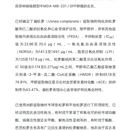
癌异种移植模型中MDA-MB-231 / GFP肿瘤的生长。
已经确定了扁松萝（Usnea complanata）提取物和纯化的松萝
酸和己二酸的抗氧化和心血管保护活性。除甲醇外，所有其他提
取物均表现出抗自由基清除活性（FRSA），半抑制浓度（IC₅₀）
值为22.86至25.0 µg / mL，一氧化氮自由基清除活性
（NORSA）为141.3至149.1 µg / mL ，脂质过氧化抑制（LPI）
为125至157.9 µg / mL。松萝酸或间苯二酸显示出抗氧化作用，
IC 50值在0.174至0.271μg/ mL之间。甲醇和乙酸乙酯提取物显
示羟基-3-甲基-戊二酰-CoA还原酶（HMGR）抑制65.18至
74.81%。甲醇提取物仅显示出对血管紧张素转化酶（ACE）的抑
制率为43.47%。扁松萝表现出心血管保护和抗氧化特性。
已使用水醇提取物对半球形松萝和平纹松萝进行了药理研究。已
经证明其抗炎活性相当，有时优于苯基丁和氢化可的松半琥珀酸
酯。镇痛活性接近去甲酚。解热活性是相等的，有时优于氨酚。
芭芭松萝含有具有广泛抗生素谱的松萝酸物质。地衣由于其古老