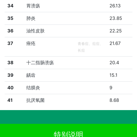
34
胃溃疡
26.13
35
肺炎
23.85
36
油性皮肤
22.25
37
痤疮
21.67
青春痘、痘痘、
长痘
38
十二指肠溃疡
20.4
39
龋齿
15.1
40
结膜炎
9
41
抗厌氧菌
8.68
特别说明