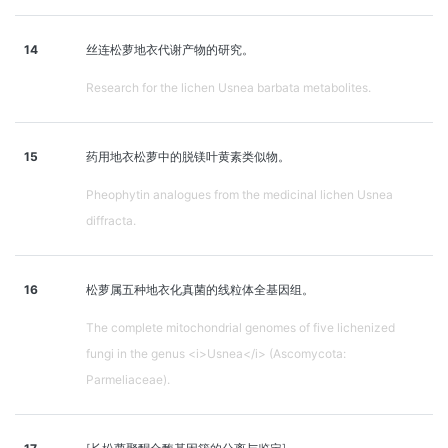
14
丝连松萝地衣代谢产物的研究。
Research for the lichen Usnea barbata metabolites.
15
药用地衣松萝中的脱镁叶黄素类似物。
Pheophytin analogues from the medicinal lichen Usnea
diffracta.
16
松萝属五种地衣化真菌的线粒体全基因组。
The complete mitochondrial genomes of five lichenized
fungi in the genus <i>Usnea</i> (Ascomycota:
Parmeliaceae).