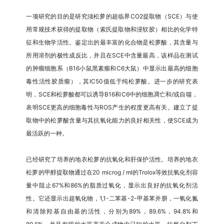
一项研究的目的是研究须松萝的超临界CO2提取物（SCE）与使
用常规技术获得的提取物（索氏提取物和浸软胶）相比的化学特
征和生物学活性。鉴定出的最丰富的化合物是松萝酸，其含量与
所用溶剂的极性成反比，并且在SCE中含量最高，该样品在测试
的肿瘤细胞系（B16小鼠黑素瘤和C6大鼠）中显示出最高的细胞
毒性活性胶质瘤），其IC50值低于纯松萝酸。进一步的研究表
明，SCE和松萝酸都可以诱导B16和C6中的细胞凋亡和/或自噬，
表明SCE更高的细胞毒性与ROS产生的程度更高有关。建立了提
取物中的松萝酸含量与其抗氧化能力的良好相关性，使SCE成为
最活跃的一种。
已经研究了培养的地衣松萝的抗氧化和肝保护活性。培养的地衣
松萝的甲醇提取物通过在20 microg / ml的Trolox等效抗氧化剂容
量中阻止67%和86%的脂质过氧化，显示出良好的抗氧化剂活
性。它还显示出超氧化物，1,1-二苯基-2-甲基苯并肼，一氧化氮
和清除羟基自由基的活性，分别为89%，89.6%，94.8%和