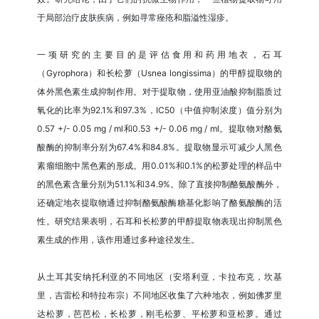
于局部治疗皮肤疾病，例如寻常痤疮和脂溢性湿疹。
一项研究的主要目的是评估食用和药用地衣，石耳
（Gyrophora）和长松萝（Usnea longissima）的甲醇提取物的
体外黑色素生成抑制作用。对于提取物，使用亚油酸抑制脂质过
氧化的比率为92.1%和97.3%，IC50（中值抑制浓度）值分别为
0.57 +/- 0.05 mg / ml和0.53 +/- 0.06 mg / ml。提取物对酪氨
酸酶的抑制率分别为67.4%和84.8%。提取物显示可减少人黑色
素瘤细胞中黑色素的形成。用0.01%和0.1%的松萝处理的样品中
的黑色素含量分别为51.1%和34.9%。除了直接抑制酪氨酸酶外，
还确定地衣提取物通过抑制酪氨酸酶糖基化影响了酪氨酸酶的活
性。研究结果表明，石耳和长松萝的甲醇提取物表现出抑制黑色
素生成的作用，该作用通过多种途径发生。
从土耳其安纳托利亚的不同地区（安塔利亚，卡拉布克，坎基
里，吉雷松和特拉布宗）不同地区收集了六种地衣，例如佛罗里
达松萝，芭芭松，长松萝，刚毛松萝、平松萝和亚松萝。通过