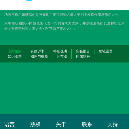
功效与作用领域指的是补充剂主要在哪些诉求大类别中发挥作用及作用大小。
水平柱状图以不同颜色来代表不同的诉求大类别，并以柱形条的长度和粗细来
表示补充剂对该诉求大类别的功效与作用大小。
回到顶部
有效诉求
特别说明
实验报告
领域图谱
知识图谱
图库与视频
分布图
同属物种
语言
版权
关于
联系
支持