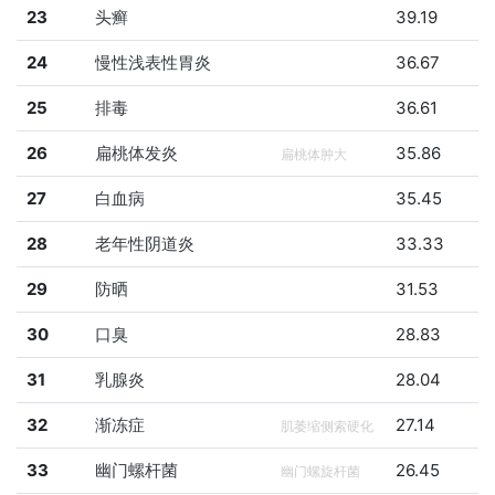
23
头癣
39.19
24
慢性浅表性胃炎
36.67
25
排毒
36.61
26
扁桃体发炎
35.86
扁桃体肿大
27
白血病
35.45
28
老年性阴道炎
33.33
29
防晒
31.53
30
口臭
28.83
31
乳腺炎
28.04
32
渐冻症
27.14
肌萎缩侧索硬化
33
幽门螺杆菌
26.45
幽门螺旋杆菌