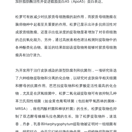
加肝脂肪酶活性并促进载脂蛋白A5（ApoA5）蛋白表达。
松萝可有效减少对抗胶质母细胞瘤的副作用，而胶质母细胞瘤在
脑癌物种中起着至关重要的作用。松萝已显示出许多抗癌活性对
成胶质细胞瘤。还显示出低浓度的提取物显著增加了对非癌细胞
的总抗氧化能力。另外，通过高效液相色谱法检测到提取物中的
各种酚类化合物。最近的结果鼓励该提取物将能够对胶质母细胞
瘤具有治疗潜力。
为开发用于治疗皮肤感染的新型防腐剂和抗菌剂，一项研究筛选
了六种植物提取物和分离的化合物，以研究对皮肤病学相关细菌
和酵母的抗菌作用。芭芭拉提取物和松萝酸是活性最高的化合
物，尤其是在厌氧细菌中。松萝二氧化碳提取物可有效抑制几种
革兰氏阳性细菌（如金黄色葡萄球菌（包括耐甲氧西林的菌株-
MRSA），痤疮丙酸杆菌和棒状杆菌）的生长。松萝提取物也抑
制了双态酵母糠糠马拉色菌的生长。除了松萝提取物外，迷迭
香，丹参，乳香和Harphygophytum提取物被证明对一组细菌有
效。研究结论，由于它们的抗微生物作用，一些植物提取物可用