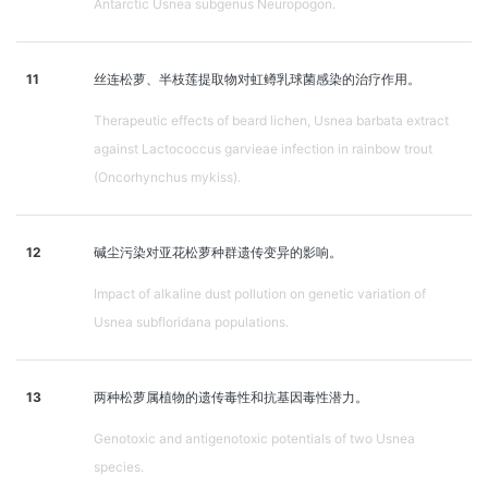
Antarctic Usnea subgenus Neuropogon.
11
丝连松萝、半枝莲提取物对虹鳟乳球菌感染的治疗作用。
Therapeutic effects of beard lichen, Usnea barbata extract
against Lactococcus garvieae infection in rainbow trout
(Oncorhynchus mykiss).
12
碱尘污染对亚花松萝种群遗传变异的影响。
Impact of alkaline dust pollution on genetic variation of
Usnea subfloridana populations.
13
两种松萝属植物的遗传毒性和抗基因毒性潜力。
Genotoxic and antigenotoxic potentials of two Usnea
species.