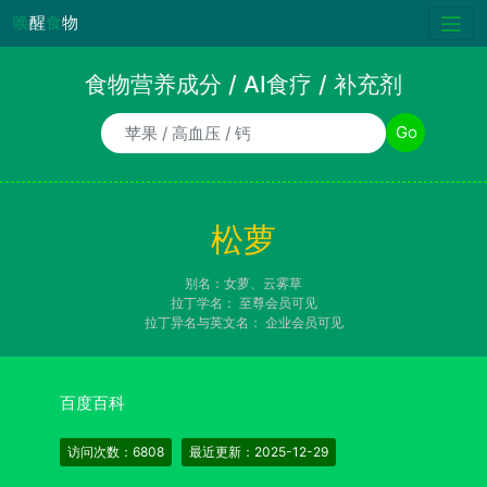
唤
醒
食
物
食物营养成分 / AI食疗 / 补充剂
食物/AI食疗诉求/补充剂名称
Go
松萝
别名：女萝、云雾草
拉丁学名：
至尊会员可见
拉丁异名与英文名：
企业会员可见
百度百科
访问次数：6808
最近更新：2025-12-29