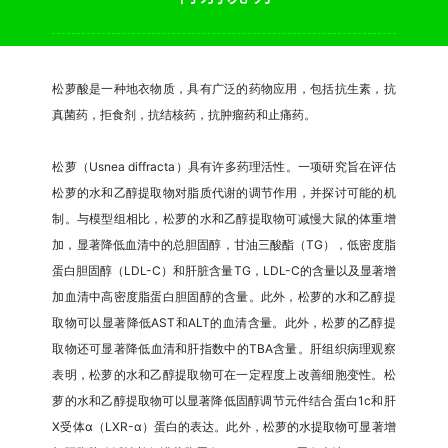
松萝酸是一种地衣物质，具有广泛的药物应用，包括抗生素，抗
真菌药，拒食剂，抗结核药，抗肿瘤药和止痛药。
松萝（Usnea diffracta）具有许多药理活性。一项研究旨在评估
松萝的水和乙醇提取物对脂质代谢的调节作用，并探讨可能的机
制。与模型组相比，松萝的水和乙醇提取物可减慢大鼠的体重增
加，显著降低血清中的总胆固醇，甘油三酸酯（TG），低密度脂
蛋白胆固醇（LDL-C）和肝脏含量TG，LDL-C的含量以及显著增
加血清中高密度脂蛋白胆固醇的含量。此外，松萝的水和乙醇提
取物可以显著降低AST和ALT的血清含量。此外，松萝的乙醇提
取物还可显著降低血清和肝指数中的TBA含量。肝组织病理观察
表明，松萝的水和乙醇提取物可在一定程度上改善细胞变性。松
萝的水和乙醇提取物可以显著降低固醇调节元件结合蛋白1c和肝
X受体α（LXR-α）蛋白的表达。此外，松萝的水提取物可显著增