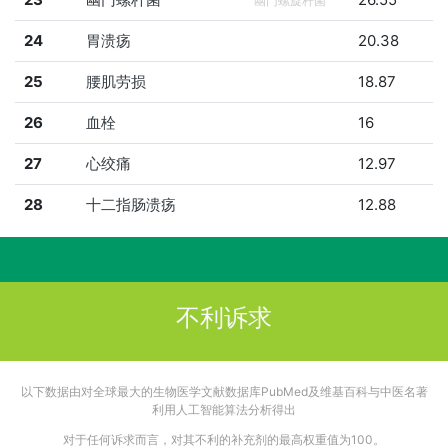
幽门螺旋杆菌
24
胃溃疡
20.38
25
腰肌劳损
18.87
26
血栓
16
27
心绞痛
12.97
28
十二指肠溃疡
12.88
不利诉求
以下数据由对全球最大的生物医学文献数据库PubMed及维基百科与中医名著
利用人工智能算法分析得出
对于任何诉求而言，对其不利的补充剂的最高权重值为100。