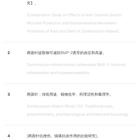
究】。
[Comparative Study on Effects of Anti-Gastritis,Gastric
Mucosal Protection and Gastrointestinal Movement
Promotion of Root and Stem of Zanthoxylum nitidum].
2
两面针提取物可减轻BMP-2诱导的炎症和高渗。
Zanthoxylum nitidum extract attenuates BMP-2-induced
inflammation and hyperpermeability.
3
两面针：传统用途、植物化学、药理活性和毒理学。
Zanthoxylum nitidum (Roxb.) DC: Traditional uses,
phytochemistry, pharmacological activities and toxicology.
4
[两面针抗挫伤、镇痛抗炎作用的比较研究]。