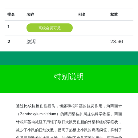
排名
名称
别名
权重
1
高级会员可见
2
腹泻
23.66
特别说明
通过比较抗挫伤性损伤，镇痛和根和茎的抗炎作用，为两面针
（Zanthoxylum nitidum）的药用部位扩展提供科学依据。两面
针根和茎均减轻了用锤子敲打大鼠受伤腿的外部和组织学症状，
减少了小鼠的扭动次数，提高了热板上小鼠的疼痛阈值，抑制了
角叉菜胶诱发的大鼠水肿，并抑制了角叉菜胶的产生。两面针的