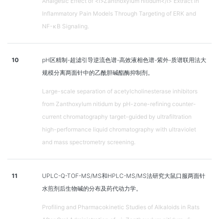
Analgesic Effect of <i>Zanthoxylum nitidum</i> Extract in
Inflammatory Pain Models Through Targeting of ERK and
NF-κB Signaling.
10
pH区精制-超滤引导逆流色谱-高效液相色谱-紫外-质谱联用法大
规模分离两面针中的乙酰胆碱酯酶抑制剂。
Large-scale separation of acetylcholinesterase inhibitors
from Zanthoxylum nitidum by pH-zone-refining counter-
current chromatography target-guided by ultrafiltration
high-performance liquid chromatography with ultraviolet
and mass spectrometry screening.
11
UPLC-Q-TOF-MS/MS和HPLC-MS/MS法研究大鼠口服两面针
水煎剂后生物碱的分布及药代动力学。
Profiling and Pharmacokinetic Studies of Alkaloids in Rats