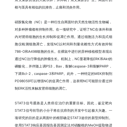
根与茎具有相似的抗挫伤，止痛和消炎作用。
硝胺氯化物（NC）是一种衍生自两面针的天然生物活性生物碱，
对多种肿瘤都有抑制作用。在一项研究中，证明了NC在体外和体
内对肾癌细胞的生长抑制和促凋亡作用。通过细胞活力和流式细
胞仪检测细胞凋亡，发现NC以时间和剂量依赖性方式有效抑制
786-O和A498细胞的生长。在裸鼠中进行的异种移植模型表现出
通过NC治疗降低的肿瘤生长。机制上，NC显著降低ERK和Akt的
磷酸化，并伴随上调P53，Bax，裂解caspase-3和裂解PARP，
下调Bcl-2，caspase-3和PARP。此外，一种特定的MEK抑制剂
PD98059可以增强NC的促凋亡作用，这表明NC可能部分通过抑
制ERK活性来触发肾癌细胞的凋亡。
STAT3信号通路是人类癌症治疗的重要目标。因此，鉴定靶向
STAT3信号转导的小分子将在抗癌剂的开发中引起极大兴趣。一
项研究的目的是从两面针的根部确定STAT3途径的新型抑制剂。
使用STAT3响应基因报告基因测定法对硝酸根的MeOH提取物进