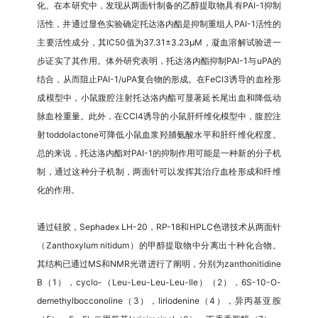
化。在本研究中，发现从两面针制备的乙醇提取物具有PAI-1抑制
活性，并通过显色实验确定托达洛内酯是抑制重组人PAI-1活性的
主要活性成分，其IC50值为37.31±3.23μM，凝血溶解试验进一
步证实了其作用。体外研究表明，托达洛内酯抑制PAI-1与uPA的
结合，从而阻止PAI-1/uPA复合物的形成。在FeCl3诱导的血栓形
成模型中，小鼠腹腔注射托达洛内酯可显著延长尾出血和降低动
脉血栓重量。此外，在CCl4诱导的小鼠肝纤维化模型中，腹腔注
射toddolactone可降低小鼠血浆羟脯氨酸水平和肝纤维化程度。
总的来说，托达洛内酯对PAI-1的抑制作用可能是一种新的分子机
制，通过这种分子机制，两面针可以发挥其治疗血栓形成和纤维
化的作用。
通过硅胶，Sephadex LH-20，RP-18和HPLC色谱技术从两面针
（Zanthoxylum nitidum）的甲醇提取物中分离出十种化合物。
其结构已通过MS和NMR光谱进行了阐明，分别为zanthonitidine
B（1），cyclo-（Leu-Leu-Leu-Leu-Ile）（2），6S-10-O-
demethylbocconoline（3），liriodenine（4），异丙基亚胺