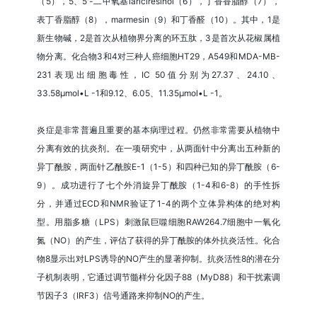
（5），5、5'-二甲氧基lariciresinol（6），丁香香脂醇（7），
表丁香脂醇（8），marmesin（9）和丁香醛（10）。其中，1是
新生物碱，2是首次从植物界分离的环五肽，3是首次从花椒属植
物分离。化合物3和4对三种人癌细胞HT29，A549和MDA-MB-
231表现出细胞毒性，IC 50值分别为27.37、24.10、
33.58μmol•L -1和9.12、6.05、11.35μmol•L -1。
炎症是非常普遍且重要的基本病理过程。仍然非常需要从植物中
分离有效的抗炎剂。在一项研究中，从两面针中分离出五种新的
异丁酰胺，两面针乙酰胺E-1（1-5）和四种已知的异丁酰胺（6-
9）。成功进行了七个外消旋异丁酰胺（1-4和6-8）的手性拆
分，并通过ECD和NMR验证了1-4的两个立体异构体的绝对构
型。用脂多糖（LPS）刺激鼠巨噬细胞RAW264.7细胞中一氧化
氮（NO）的产生，评估了获得的异丁酰胺的体外抗炎活性。化合
物8显示出对LPS诱导的NO产生的显著抑制。抗炎活性8的潜在分
子机制表明，它通过调节髓样分化因子88（MyD88）和干扰素调
节因子3（IRF3）信号通路来抑制NO的产生。