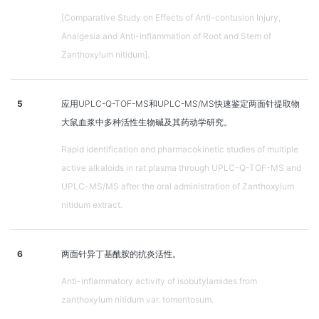
[Comparative Study on Effects of Anti-contusion Injury,
Analgesia and Anti-inflammation of Root and Stem of
Zanthoxylum nitidum].
5
应用UPLC-Q-TOF-MS和UPLC-MS/MS快速鉴定两面针提取物
大鼠血浆中多种活性生物碱及其药动学研究。
Rapid identification and pharmacokinetic studies of multiple
active alkaloids in rat plasma through UPLC-Q-TOF-MS and
UPLC-MS/MS after the oral administration of Zanthoxylum
nitidum extract.
6
两面针异丁基酰胺的抗炎活性。
Anti-inflammatory activity of isobutylamides from
zanthoxylum nitidum var. tomentosum.