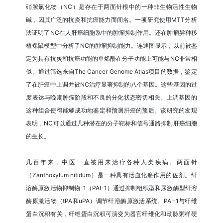
硝胺氯化物（NC）是存在于两面针根中的一种非生物活性生物
碱，因其广泛的抗炎和抗癌能力而闻名。一项研究使用MTT分析
法证明了NC在人肝癌细胞系中的肿瘤抑制作用。还在肿瘤异种移
植裸鼠模型中分析了NC的肿瘤抑制能力。连通图显示，以前被鉴
定为具有抗炎和抗癌功能的单烯酚在分子功能上可能与NC非常相
似。通过筛选来自The Cancer Genome Atlas项目的数据，鉴定
了在肝癌中上调并被NC治疗显著抑制的八个基因。这些基因的过
度表达与晚期肿瘤阶段和不良的分化状态密切相关。上调基因的
这种组合使得能够成功地鉴定和预测肝癌的预后。该研究的发现
表明，NC可以通过几种潜在的分子靶标和信号通路抑制肝癌细胞
的生长。
几百年来，中医一直被用来治疗各种人类疾病。两面针
（Zanthoxylum nitidum）是一种具有活血化瘀作用的佐剂。纤
溶酶原激活物抑制物-1（PAI-1）通过抑制组织型和尿激酶型纤溶
酶原激活物（tPA和uPA）调节纤溶酶原激活系统。PAI-1与纤维
蛋白沉积有关，纤维蛋白沉积可演变为器官纤维化和动脉粥样硬