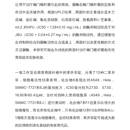
泛用于治疗幽门螺杆菌引起的胃病。脲酶在幽门螺杆菌的定殖和
存活中起关键作用。根据UPLC结果，两面针的主要成分是木兰
花碱、血红碱、氯化亚硝胺、白屈菜红碱、脱氨胺和L-芝麻素。
nit.Z.对HPU（IC50 = 1.29±0.10 mg / mL）的酶抑制活性高于对
JBU（IC50 = 2.04±0.27 mg / mL）的酶抑制活性。通过缓慢结
合抑制和结合到脲酶活性位点巯基上，两面针以浓度依赖的方式
灭活脲酶。本研究可能会为传统的两面针治疗幽门螺杆菌相关性
胃病提供实验依据。
一项工作旨在调查两面针根中的苯并菲啶。分离了13种二苯并
菲，细胞毒活性结果表明，化合物6表现出对A549，Hela，
SMMC-7721和EJ的最佳效力，IC50值分别为27.50、37.50、
16.95和60.42μM。当针对四种人类癌细胞系（A549，Hela，
SMMC-7721和EJ）进行测试时，化合物7和11也显示出强大的
细胞毒性，而在所有化合物中，只有化合物12和13在抑制BALL-
1增殖方面显示出细胞毒性。这些结果表明，苯并菲啶可能成为新
的抗增殖剂潜在基础的有效替代品。