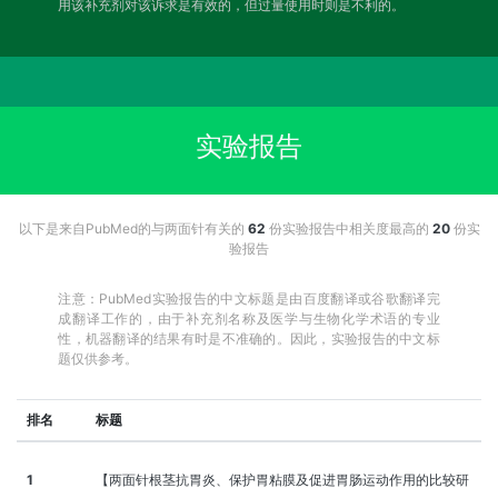
用该补充剂对该诉求是有效的，但过量使用时则是不利的。
实验报告
以下是来自PubMed的与两面针有关的
62
份实验报告中相关度最高的
20
份实
验报告
注意：PubMed实验报告的中文标题是由百度翻译或谷歌翻译完
成翻译工作的，由于补充剂名称及医学与生物化学术语的专业
性，机器翻译的结果有时是不准确的。因此，实验报告的中文标
题仅供参考。
排名
标题
1
【两面针根茎抗胃炎、保护胃粘膜及促进胃肠运动作用的比较研