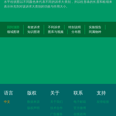
水平柱状图以不同颜色来代表不同的诉求大类别，并以柱形条的长度和粗细来
表示补充剂对该诉求大类别的功效与作用大小。
回到顶部
有效诉求
不利诉求
特别说明
实验报告
领域图谱
知识图谱
图库与视频
分布图
同属物种
语言
版权
关于
联系
支持
中文
数据来源
关于我们
电子邮箱
友情链接
版权声明
技术合作
官方微博
广告服务
在线咨询