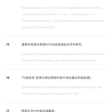
Nitidumpeptins A and B, Cyclohexapeptides Isolated from
<i>Zanthoxylum nitidum</i> var. <i>tomentosum</i>:
Structural Elucidation, Total Synthesis, and Antiproliferative
Activity in Cancer Cells.
15
重要药用灌木两面针叶绿体基因组全序列研究。
Complete chloroplast genome sequence of <i>Zanthoxylum
nitidum</i> (Rutaceae), an important medicinal shrub.
16
[气相色谱-质谱法测定两面针根中有机氯农药残留量]。
[Determination of organochlorine pesticide residues in the
roots of Zanthoxylum nitidum by GC-MS].
17
两面针茎中的新烷基酰胺。