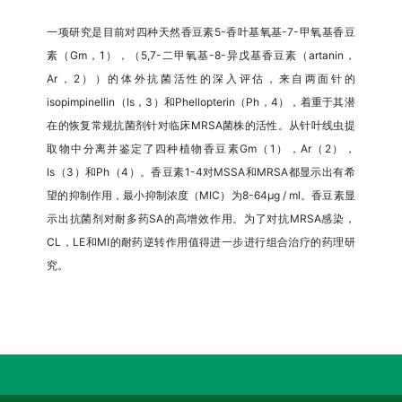
一项研究是目前对四种天然香豆素5-香叶基氧基-7-甲氧基香豆
素（Gm，1），（5,7-二甲氧基-8-异戊基香豆素（artanin，
Ar，2））的体外抗菌活性的深入评估，来自两面针的
isopimpinellin（Is，3）和Phellopterin（Ph，4），着重于其潜
在的恢复常规抗菌剂针对临床MRSA菌株的活性。从针叶线虫提
取物中分离并鉴定了四种植物香豆素Gm（1），Ar（2），
Is（3）和Ph（4）。香豆素1-4对MSSA和MRSA都显示出有希
望的抑制作用，最小抑制浓度（MIC）为8-64µg / ml。香豆素显
示出抗菌剂对耐多药SA的高增效作用。为了对抗MRSA感染，
CL，LE和MI的耐药逆转作用值得进一步进行组合治疗的药理研
究。