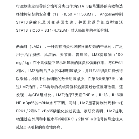
行生物测定指导的分馏可分离出作为STAT3信号通路的有效和选
择性抑制剂的安高琳（1）（IC50 = 11.56μM）。 Angoline抑制
STAT3磷酸化及其靶基因表达，并因此诱导组成型激活
STAT3（IC50 = 3.14-4.72μM）对人癌细胞的生长抑制。
两面针（LMZ），一种具有消炎和缓解疼痛功效的中草药，广泛
用于治疗损伤、风湿病、关节痛、胃痛等。LMZ提取物（100
mg / kg）在小鼠模型中显示出显著的抗炎和镇痛作用。与CFA组
相比，LMZ给药后爪水肿体积明显减少，并且爪组织炎症损伤得
以缓解，小鼠中性粒细胞的数量明显减少。在第3天至第7天，通
过LMZ治疗，CFA诱导的机械阈值和热痛觉过敏值显著改善。还
发现，与CFA组相比，LMZ治疗7天后TNF-α，IL-1β，IL-6和
NF-κBp65的mRNA水平下调。同时，LMZ显著抑制外周和中枢
ERK1 / 2和NF-κBp65磷酸化的过表达。该研究表明，LMZ提取
物通过在外周和中枢水平抑制ERK1 / 2和NF-κB信号传导途径来
减轻CFA引起的炎症性疼痛。