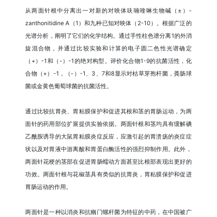
从两面针根中分离出一对新的对映体呋喃喹啉生物碱（±）-
zanthonitidine A（1）和九种已知对映体（2-10）。根据广泛的
光谱分析，阐明了它们的化学结构。通过手性柱色谱分离1的外消
旋混合物，并通过比较实验和计算的电子圆二色性光谱确定
（+）-1和（-）-1的绝对构型。评价化合物1-9的抗菌活性，化
合物（+）-1，（-）-1、3、7和8显示对枯草芽孢杆菌，粪肠球
菌或金黄色葡萄球菌的抗菌活性。
通过比较抗胃炎、胃粘膜保护和促进其根和茎的胃肠运动，为两
面针的药用部位扩展提供实验依据。两面针根和茎均具有缓解碘
乙酰胺诱导的大鼠胃粘膜炎症反应，应激引起的胃溃疡的炎症症
状以及对胃液中游离酸和胃蛋白酶活性的强烈抑制作用。此外，
两面针花梗的茎部在促进胃肠蠕动方面甚至比根部表现出更好的
功效。两面针根与花椒茎具有类似的抗胃炎，胃粘膜保护和促进
胃肠运动的作用。
两面针是一种以消炎和抗幽门螺杆菌为特征的中药，在中国被广