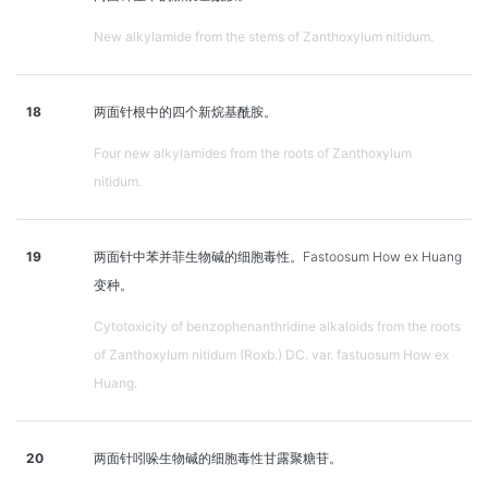
New alkylamide from the stems of Zanthoxylum nitidum.
18
两面针根中的四个新烷基酰胺。
Four new alkylamides from the roots of Zanthoxylum
nitidum.
19
两面针中苯并菲生物碱的细胞毒性。Fastoosum How ex Huang
变种。
Cytotoxicity of benzophenanthridine alkaloids from the roots
of Zanthoxylum nitidum (Roxb.) DC. var. fastuosum How ex
Huang.
20
两面针吲哚生物碱的细胞毒性甘露聚糖苷。