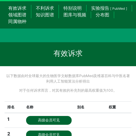
有效诉求
不利诉求
特别说明
实验报告
[ PubMed ]
领域图谱
知识图谱
图库与视频
分布图
同属物种
有效诉求
以下数据由对全球最大的生物医学文献数据库PubMed及维基百科与中医名著
利用人工智能算法分析得出
对于任何诉求而言，对其有效的补充剂的最高权重值为100。
排名
名称
别名
权重
1
高级会员可见
2
高级会员可见