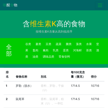
唤
醒
食
物
含
维生素K
高的食物
按维生素K含量从高到低排序
谷类
薯类
豆类
蔬菜
菌类
藻类
水果
坚
全
果
畜肉
禽肉
乳类
蛋类
河海鲜
茶类
酒
部
类
油类
调味品类
零食饮料
排
每100克含
名
食物名称
别名
量（微克）
得分
1
罗勒（脱水）
香料，罗勒，干燥
1714.5
10716
（U）
2
鼠尾草
香料，鼠尾草，粉
1714.5
10716
末（U）、一串红