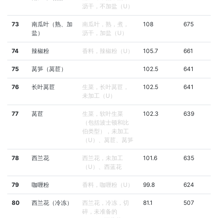
沥干，不加盐（U）
73
南瓜叶（熟、加
南瓜叶，熟，煮，
108
675
盐）
沥干，加盐（U）
74
辣椒粉
香料，辣椒粉（U）
105.7
661
75
莴笋（莴苣）
102.5
641
76
长叶莴苣
生菜，长叶莴苣，
102.5
641
未加工（U）
77
莴苣
生菜，软叶生菜
102.3
639
（包括波士顿和比
伯类型），未加工
（U）、莴苣、莴笋
78
西兰花
西兰花，未加工
101.6
635
（U）、西蓝花
79
咖喱粉
香料，咖喱粉（U）
99.8
624
80
西兰花（冷冻）
西兰花，冷冻，切
81.1
507
碎，未准备的