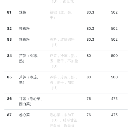
（U）、西蓝花
81
辣椒
辣椒（红、尖、
80.3
502
干）
82
辣椒粉
80.3
502
83
辣椒粉
香料，红辣椒粉
80.3
502
（U）
84
芦笋（冷冻、
芦笋，冷冻，熟，
80
500
熟）
煮，沥干，不加盐
（U）
85
芦笋（冷冻、
芦笋，冷冻，熟，
80
500
熟）
煮，沥干，加盐
（U）
86
甘蓝（卷心菜、
76
475
圆白菜）
87
卷心菜
卷心菜，未加工
76
475
（U）、结球甘蓝、
洋白菜、圆白菜