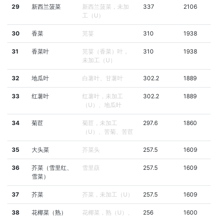
29
新西兰菠菜
新西兰菠菜，未加
337
2106
工（U）
30
香菜
芫荽
310
1938
31
香菜叶
芫荽（香菜）叶，
310
1938
未加工（U）
32
地瓜叶
白薯叶、甘薯叶
302.2
1889
33
红薯叶
红薯叶，未加工
302.2
1889
（U）、地瓜叶
34
菊苣
菊苣，未加工
297.6
1860
（U）、苦菊、苦苣
35
大头菜
芥菜头
257.5
1609
36
芥菜（雪里红、
雪里蕻
257.5
1609
雪菜）
37
芥菜
芥菜，未加工（U）
257.5
1609
38
花椰菜（熟）
花椰菜，熟（U）、
256
1600