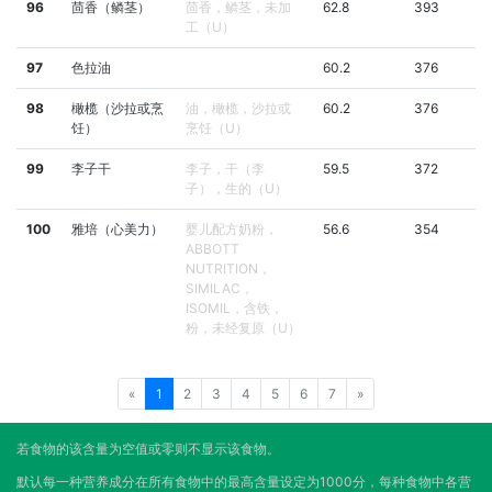
96
茴香（鳞茎）
茴香，鳞茎，未加
62.8
393
工（U）
97
色拉油
60.2
376
98
橄榄（沙拉或烹
油，橄榄，沙拉或
60.2
376
饪）
烹饪（U）
99
李子干
李子，干（李
59.5
372
子），生的（U）
100
雅培（心美力）
婴儿配方奶粉，
56.6
354
ABBOTT
NUTRITION，
SIMILAC，
ISOMIL，含铁，
粉，未经复原（U）
«
1
2
3
4
5
6
7
»
若食物的该含量为空值或零则不显示该食物。
默认每一种营养成分在所有食物中的最高含量设定为1000分，每种食物中各营