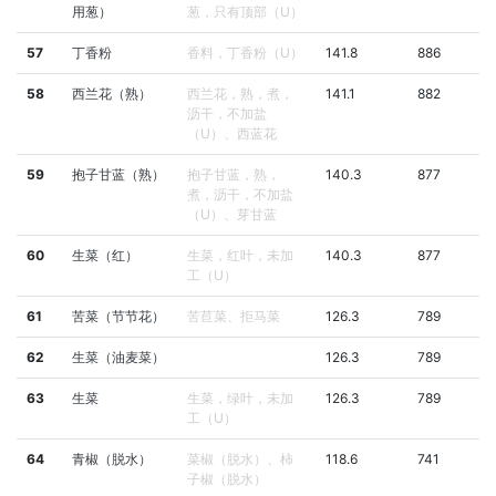
用葱）
葱，只有顶部（U）
57
丁香粉
香料，丁香粉（U）
141.8
886
58
西兰花（熟）
西兰花，熟，煮，
141.1
882
沥干，不加盐
（U）、西蓝花
59
抱子甘蓝（熟）
抱子甘蓝，熟，
140.3
877
煮，沥干，不加盐
（U）、芽甘蓝
60
生菜（红）
生菜，红叶，未加
140.3
877
工（U）
61
苦菜（节节花）
苦苣菜、拒马菜
126.3
789
62
生菜（油麦菜）
126.3
789
63
生菜
生菜，绿叶，未加
126.3
789
工（U）
64
青椒（脱水）
菜椒（脱水）、柿
118.6
741
子椒（脱水）