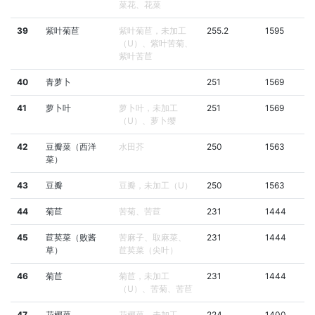
菜花、花菜
39
紫叶菊苣
紫叶菊苣，未加工
255.2
1595
（U）、紫叶苦菊、
紫叶苦苣
40
青萝卜
251
1569
41
萝卜叶
萝卜叶，未加工
251
1569
（U）、萝卜缨
42
豆瓣菜（西洋
水田芥
250
1563
菜）
43
豆瓣
豆瓣，未加工（U）
250
1563
44
菊苣
苦菊、苦苣
231
1444
45
苣荬菜（败酱
苦麻子、取麻菜、
231
1444
草）
苣荬菜（尖叶）
46
菊苣
菊苣，未加工
231
1444
（U）、苦菊、苦苣
47
花椰菜
花椰菜，未加工
224
1400