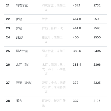
21
羽衣甘蓝
羽衣甘蓝，未加工
437.1
2732
（U）
22
罗勒
兰香
414.8
2593
23
罗勒
罗勒，新鲜（U）
414.8
2593
24
甜菜叶
甜菜叶，未加工
400
2500
（U）
25
羽衣甘蓝
羽衣甘蓝，未加工
389.6
2435
（U）
26
水芹（熟）
水芹，花园，熟，
383.4
2396
煮，沥干，不加盐
（U）
27
菠菜（冷冻）
菠菜，冷冻，切碎
372
2325
或叶片，未准备的
（U）
28
番杏
夏菠菜、新西兰菠
337
2106
菜