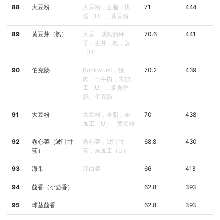
88
大豆粉
大豆粉，全脂，烘
71
444
焙（U）、黄豆粉
89
黄豆芽（熟）
大豆，成熟的种
70.6
441
子，发芽，熟，蒸
（U）
90
伯克肠
Bockwurst，猪
70.2
439
肉，小牛肉，未加
工（U）、烟熏香
肠、伯克肠
91
大豆粉
大豆粉，全脂，未
70
438
加工（U）、黄豆粉
92
卷心菜（皱叶甘
卷心菜，皱叶甘
68.8
430
蓝）
蓝，未加工（U）
93
海带
江白菜
66
413
94
茴香（小茴香）
62.8
393
95
球茎茴香
62.8
393