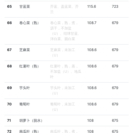
65
甘蓝菜
芥蓝、盖蓝菜、芥
115.6
723
兰
66
卷心菜（熟）
卷心菜，熟，煮，
108.7
679
沥干，不加盐
（U）、结球甘蓝、
洋白菜、圆白菜
67
芝麻菜
芝麻菜，未加工
108.6
679
（U）
68
红薯叶（熟）
红薯叶，熟，蒸，
108.6
679
不加盐（U）、地瓜
叶
69
芋头叶
芋头叶，未加工
108.6
679
（U）
70
葡萄叶
葡萄叶，未加工
108.6
679
（U）
71
胡萝卜（脱水）
108
675
72
南瓜叶（熟）
南瓜叶，熟，煮，
108
675