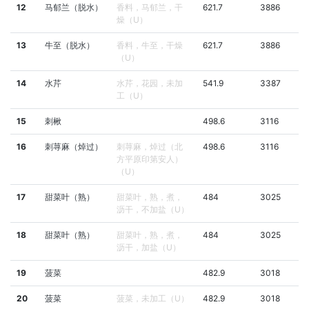
12
马郁兰（脱水）
香料，马郁兰，干
621.7
3886
燥（U）
13
牛至（脱水）
香料，牛至，干燥
621.7
3886
（U）
14
水芹
水芹，花园，未加
541.9
3387
工（U）
15
刺楸
498.6
3116
16
刺荨麻（焯过）
刺荨麻，焯过（北
498.6
3116
方平原印第安人）
（U）
17
甜菜叶（熟）
甜菜叶，熟，煮，
484
3025
沥干，不加盐（U）
18
甜菜叶（熟）
甜菜叶，熟，煮，
484
3025
沥干，加盐（U）
19
菠菜
482.9
3018
20
菠菜
菠菜，未加工（U）
482.9
3018