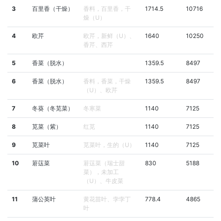
3
百里香（干燥）
香料，百里香，干
1714.5
10716
燥（U）
4
欧芹
欧芹，新鲜（U）、
1640
10250
香芹、西芹
5
香菜（脱水）
1359.5
8497
6
香菜（脱水）
香料，香菜，干燥
1359.5
8497
（U）、欧芹
7
冬葵（冬苋菜）
冬寒菜
1140
7125
8
苋菜（紫）
红苋
1140
7125
9
苋菜叶
苋菜叶，生的（U）
1140
7125
10
莙荙菜
莙荙菜（瑞士甜
830
5188
菜），未加工
（U）、牛皮菜
11
蒲公英叶
黄花苗叶、孛孛丁
778.4
4865
叶