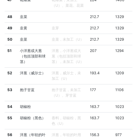
（U）、菜花、花菜
48
韭菜
212.7
1329
49
韭黄
韭芽
212.7
1329
50
韭菜
韭菜，未加工（U）
212.7
1329
51
小洋葱或大葱
洋葱，小洋葱或大
207
1294
（包括顶部和球
葱（包括顶部和球
茎）
茎），未加工（U）
52
洋葱（威尔士）
洋葱，威尔士，未
193.4
1209
加工（U）
53
抱子甘蓝
抱子甘蓝，未加工
177
1106
（U）、芽甘蓝
54
胡椒粉
163.7
1023
55
胡椒粉（黑色）
香料，胡椒粉，黑
163.7
1023
色（U）
56
洋葱（年轻的叶
洋葱，年轻的叶用
156.3
977