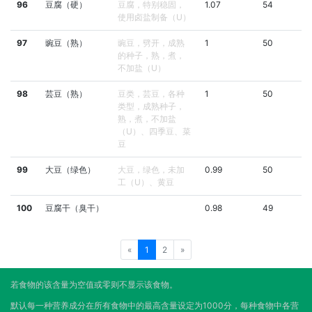
96
豆腐（硬）
豆腐，特别稳固，
1.07
54
使用卤盐制备（U）
97
豌豆（熟）
豌豆，劈开，成熟
1
50
的种子，熟，煮，
不加盐（U）
98
芸豆（熟）
豆类，芸豆，各种
1
50
类型，成熟种子，
熟，煮，不加盐
（U）、四季豆、菜
豆
99
大豆（绿色）
大豆，绿色，未加
0.99
50
工（U）、黄豆
100
豆腐干（臭干）
0.98
49
«
1
2
»
若食物的该含量为空值或零则不显示该食物。
默认每一种营养成分在所有食物中的最高含量设定为1000分，每种食物中各营