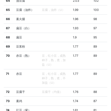
64
油豆腐
2.03
102
65
豆腐（油炸）
豆腐，油炸（U）
1.99
100
66
素火腿
1.96
98
67
扁豆（白）
1.93
97
68
扁豆
1.9
95
69
豆浆粉
1.77
89
70
赤豆（熟）
豆，红小豆，成熟
1.77
89
种子，熟，煮，加
盐（U）
71
赤豆
豆，红小豆，成熟
1.77
89
种子，熟，煮，不
加盐（U）
72
豆腐干
豆腐干（均值）
1.76
88
73
素鸡
1.74
87
74
豇豆（紫）
1.61
81