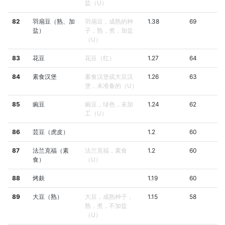
盐（U）
82
羽扇豆（熟、加
羽扇豆，成熟的种
1.38
69
盐）
子，熟，煮，加盐
（U）
83
花豆
花豆（红）
1.27
64
84
素食汉堡
素食汉堡或大豆汉
1.26
63
堡，未准备的（U）
85
豌豆
豌豆，绿色，未加
1.24
62
工（U）
86
芸豆（虎皮）
1.2
60
87
法兰克福（素
法兰克福，素食
1.2
60
食）
（U）
88
烤麸
1.19
60
89
大豆（熟）
大豆，成熟种子，
1.15
58
熟，煮，不加盐
（U）