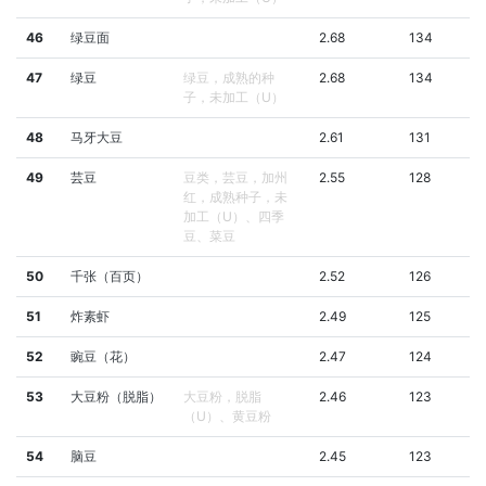
46
绿豆面
2.68
134
47
绿豆
绿豆，成熟的种
2.68
134
子，未加工（U）
48
马牙大豆
2.61
131
49
芸豆
豆类，芸豆，加州
2.55
128
红，成熟种子，未
加工（U）、四季
豆、菜豆
50
千张（百页）
2.52
126
51
炸素虾
2.49
125
52
豌豆（花）
2.47
124
53
大豆粉（脱脂）
大豆粉，脱脂
2.46
123
（U）、黄豆粉
54
脑豆
2.45
123