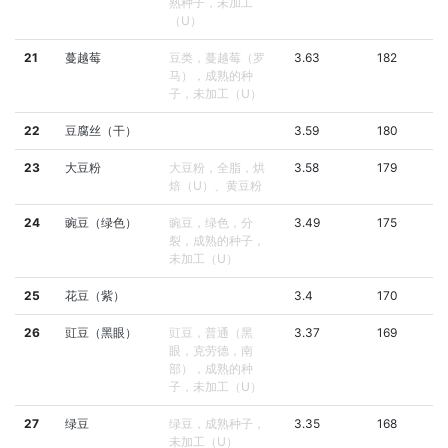
熟种子，未加工
（U）
21
蔓越莓
豆类，蔓越莓（罗
3.63
182
马），成熟的种
子，未加工（U）
22
豆腐丝（干）
3.59
180
23
大豆粉
大豆粉，全脂，烘
3.58
179
焙（U）、黄豆粉
24
豌豆（绿色）
豌豆，绿色，分
3.49
175
裂，成熟的种子，
未加工（U）
25
花豆（紫）
3.4
170
26
豇豆（黑眼）
豇豆，普通（黑
3.37
169
眼，克劳德，南
部），成熟的种
子，未加工（U）
27
绿豆
绿豆，成熟种子，
3.35
168
未加工（U）