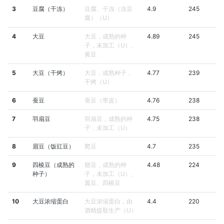
3
豆腐（干冻）
豆腐、干冻（冻豆
4.9
245
腐）（U）
4
大豆
大豆，成熟的种
4.89
245
子，未加工（U）、
黄豆
5
大豆（干烤）
大豆，成熟种子，
4.77
239
干烤（U）
6
蚕豆
蚕豆（带皮）
4.76
238
7
羽扇豆
羽扇豆，成熟的种
4.75
238
子，未加工（U）
8
眉豆（饭豇豆）
爬豆
4.7
235
9
四棱豆（成熟的
翅豆，成熟的种
4.48
224
种子）
子，未加工（U）、
翼豆、四棱豆
10
大豆浓缩蛋白
大豆浓缩蛋白，由
4.4
220
酒精提取生产（U）