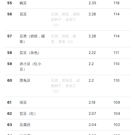
55
豌豆
2.35
118
56
花豆
豆类，斑纹，成熟
2.28
114
的种子，未加工
（U）
57
豆类（烘焙，罐
豆类，烘焙，罐
2.28
114
装）
装，素食（U）
58
芸豆（杂色）
2.22
111
59
赤小豆（红小
2.2
110
豆）
60
黑龟豆
豆类，黑龟豆，成
2.2
110
熟种子，未加工
（U）
61
绿豆
2.18
109
62
芸豆（红）
2.07
104
63
豆腐丝
2.04
102