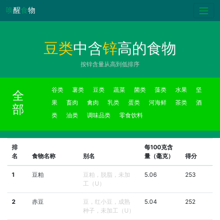
唤
醒
食
物
豆类
中含
锌
高的食物
按锌含量从高到低排序
谷类
薯类
豆类
蔬菜
菌类
藻类
水果
坚
全
果
畜肉
禽肉
乳类
蛋类
河海鲜
茶类
酒
部
类
油类
调味品类
零食饮料
排
每100克含
名
食物名称
别名
量（毫克）
得分
1
豆粕
豆粕，脱脂，未加
5.06
253
工（U）
2
赤豆
豆，红小豆，成熟
5.04
252
种子，未加工（U）