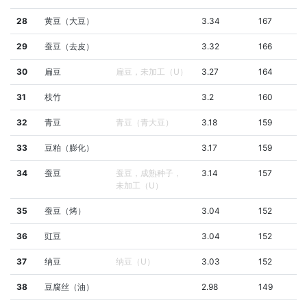
28
黄豆（大豆）
3.34
167
29
蚕豆（去皮）
3.32
166
30
扁豆
扁豆，未加工（U）
3.27
164
31
枝竹
3.2
160
32
青豆
青豆（青大豆）
3.18
159
33
豆粕（膨化）
3.17
159
34
蚕豆
蚕豆，成熟种子，
3.14
157
未加工（U）
35
蚕豆（烤）
3.04
152
36
豇豆
3.04
152
37
纳豆
纳豆（U）
3.03
152
38
豆腐丝（油）
2.98
149