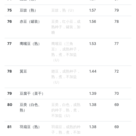
75
豆豉（熟）
豆豉，熟（U）
1.57
79
76
赤豆（罐装）
豆类，红小豆，成
1.56
78
熟种子，罐装，加
糖
77
鹰嘴豆（熟）
鹰嘴豆（三角
1.53
77
豆），成熟种子，
熟，煮，不加盐
（U）
78
翼豆
翅豆，成熟种子，
1.44
72
熟，煮，不加盐
（U）
79
豆腐干（菜干）
1.39
70
80
豆类（白色、
豆类，白色，成熟
1.38
69
熟）
的种子，熟，煮，
不加盐（U）
81
羽扇豆（熟）
羽扇豆，成熟的种
1.38
69
子，熟，煮，不加