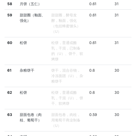
58
月饼（五仁）
0.61
31
59
甜甜圈（釉面、
甜甜圈，酵母发
0.61
31
强化）
酵，釉面，强化
（包括蜂蜜馒头）
（U）
60
松饼
松饼，普通或酪
0.61
31
乳，干混，已制备
的（U）、饼干、软
烤饼
61
杂粮饼干
饼干，混合谷物，
0.6
30
冷冻面团（U）、杂
粮饼干
62
松饼
松饼，普通或酪
0.6
30
乳，干混（U）、饼
干、软烤饼
63
甜面包卷（肉
甜面包卷，肉桂，
0.59
30
桂、葡萄干）
用葡萄干商业制备
（U）