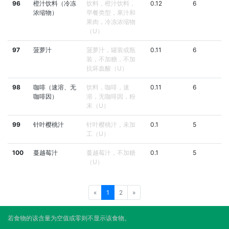
96
橙汁饮料（冷冻
饮料，橙汁饮料，
0.12
6
浓缩物）
早餐类型，果汁和
果肉，冷冻浓缩物
（U）
97
菠萝汁
菠萝汁，罐装或瓶
0.11
6
装，不加糖，不加
抗坏血酸（U）
98
咖啡（速溶、无
饮料，咖啡，速
0.11
6
咖啡因）
溶，无咖啡因，粉
末（U）
99
针叶樱桃汁
针叶樱桃汁，未加
0.1
5
工（U）
100
蔓越莓汁
蔓越莓汁，不加糖
0.1
5
（U）
«
1
2
»
若食物的该含量为空值或零则不显示该食物。