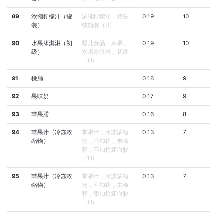
89
浓缩柠檬汁（罐
浓缩柠檬汁，罐装
0.19
10
装）
或瓶装（U）
90
水果冰淇淋（初
婴儿食品，水果，
0.19
10
级）
水果冰淇淋，初级
（U）
91
桃脯
0.18
9
92
果味奶
0.17
9
93
苹果脯
0.16
8
94
苹果汁（冷冻浓
苹果汁，冷冻浓缩
0.13
7
缩物）
物，不加糖，未稀
释，不加抗坏血酸
（U）
95
苹果汁（冷冻浓
苹果汁，冷冻浓缩
0.13
7
缩物）
物，不加糖，未稀
释，添加抗坏血酸
（U）