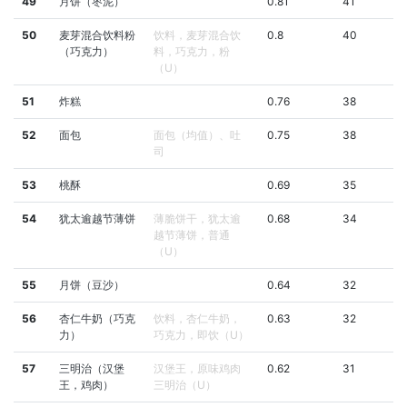
49
月饼（枣泥）
0.81
41
50
麦芽混合饮料粉
饮料，麦芽混合饮
0.8
40
（巧克力）
料，巧克力，粉
（U）
51
炸糕
0.76
38
52
面包
面包（均值）、吐
0.75
38
司
53
桃酥
0.69
35
54
犹太逾越节薄饼
薄脆饼干，犹太逾
0.68
34
越节薄饼，普通
（U）
55
月饼（豆沙）
0.64
32
56
杏仁牛奶（巧克
饮料，杏仁牛奶，
0.63
32
力）
巧克力，即饮（U）
57
三明治（汉堡
汉堡王，原味鸡肉
0.62
31
王，鸡肉）
三明治（U）