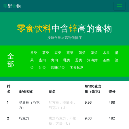
唤
醒
食
物
零食饮料
中含
锌
高的食物
按锌含量从高到低排序
谷类
薯类
豆类
蔬菜
菌类
藻类
水果
坚
全
果
畜肉
禽肉
乳类
蛋类
河海鲜
茶类
酒
部
类
油类
调味品类
零食饮料
排
每100克含
名
食物名称
别名
量（毫克）
得分
1
能量棒（巧克
配方棒，能量棒，
9.96
498
力）
巧克力（U）
2
巧克力
烘焙巧克力，不加
9.63
482
糖，方块（U）