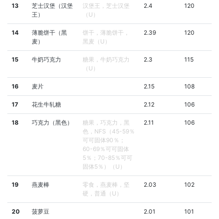
13
芝士汉堡（汉堡
汉堡王，芝士汉堡
2.4
120
王）
（U）
14
薄脆饼干（黑
饼干，薄脆饼干，
2.39
120
麦）
黑麦（U）
15
牛奶巧克力
糖果，牛奶巧克力
2.3
115
（U）
16
麦片
2.15
108
17
花生牛轧糖
2.12
106
18
巧克力（黑色）
糖果，巧克力，黑
2.11
106
色，NFS（45-59％
可可固体90％；
60-69％可可固体
5％；70-85％可可
固体5％）（U）
19
燕麦棒
零食，燕麦棒，坚
2.03
102
硬，普通（U）
20
菠萝豆
2.01
101