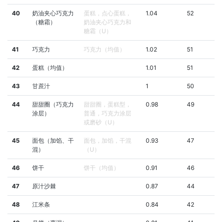
40
奶油夹心巧克力
蛋糕，点心蛋糕，
1.04
52
（糖霜）
奶油夹心巧克力和
糖霜（U）
41
巧克力
巧克力（均值）
1.02
51
42
蛋糕（均值）
1.01
51
43
甘蔗汁
1
50
44
甜甜圈（巧克力
甜甜圈，蛋糕型，
0.98
49
涂层）
普通，巧克力涂层
或磨砂（U）
45
面包（加馅、干
面包，加馅，干混
0.93
47
混）
（U）
46
饼干
饼干（均值）
0.91
46
47
原汁沙棘
0.87
44
48
江米条
0.84
42