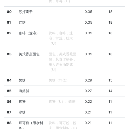
餐，草莓（U）
80
苏打饼干
0.35
18
81
红糖
0.35
18
82
咖啡（速溶）
饮料，咖啡，速
0.35
18
溶，常规，粉末
（U）
83
美式香蕉面包
面包，美式香蕉面
0.35
18
包，从食谱制备，
用人造黄油制成
（U）
84
奶糖
奶糖（均值）
0.29
15
85
海棠脯
0.27
14
86
蜂蜜
蜂蜜（U）、蜂糖
0.22
11
87
冰糖
0.21
11
88
可可粉（用水制
饮料，可可粉，粉
0.21
11
备）
末，用水制备（U）