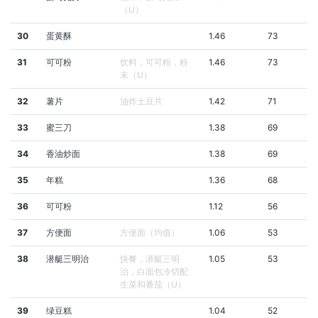
（U）
30
蛋黄酥
1.46
73
31
可可粉
饮料，可可粉，粉
1.46
73
末（U）
32
薯片
油炸土豆片
1.42
71
33
蜜三刀
1.38
69
34
香油炒面
1.38
69
35
年糕
1.36
68
36
可可粉
1.12
56
37
方便面
方便面（均值）
1.06
53
38
潜艇三明治
快餐，潜艇三明
1.05
53
治，白面包冷切配
生菜和番茄（U）
39
绿豆糕
1.04
52