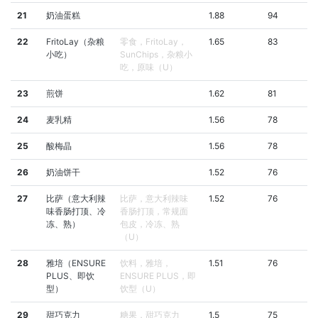
21
奶油蛋糕
1.88
94
22
FritoLay（杂粮
零食，FritoLay，
1.65
83
小吃）
SunChips，杂粮小
吃，原味（U）
23
煎饼
1.62
81
24
麦乳精
1.56
78
25
酸梅晶
1.56
78
26
奶油饼干
1.52
76
27
比萨（意大利辣
比萨，意大利辣味
1.52
76
味香肠打顶、冷
香肠打顶，常规面
冻、熟）
包皮，冷冻、熟
（U）
28
雅培（ENSURE
饮料，雅培，
1.51
76
PLUS、即饮
ENSURE PLUS，即
型）
饮型（U）
29
甜巧克力
糖果，甜巧克力
1.5
75