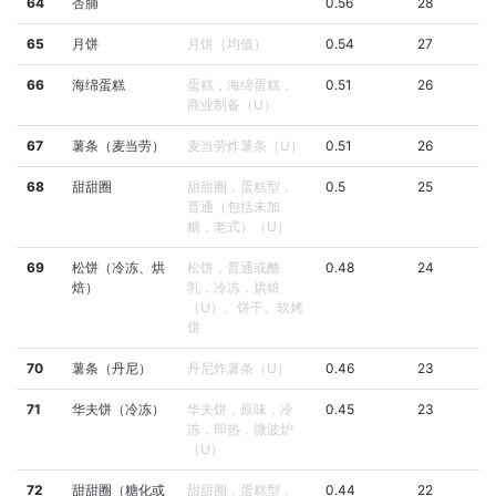
64
杏脯
0.56
28
65
月饼
月饼（均值）
0.54
27
66
海绵蛋糕
蛋糕，海绵蛋糕，
0.51
26
商业制备（U）
67
薯条（麦当劳）
麦当劳炸薯条（U）
0.51
26
68
甜甜圈
甜甜圈，蛋糕型，
0.5
25
普通（包括未加
糖，老式）（U）
69
松饼（冷冻、烘
松饼，普通或酪
0.48
24
焙）
乳，冷冻，烘焙
（U）、饼干、软烤
饼
70
薯条（丹尼）
丹尼炸薯条（U）
0.46
23
71
华夫饼（冷冻）
华夫饼，原味，冷
0.45
23
冻，即热，微波炉
（U）
72
甜甜圈（糖化或
甜甜圈，蛋糕型，
0.44
22