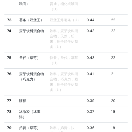
釉面）
普通，糖化或釉面
（U）
73
薯条（汉堡王）
汉堡王炸薯条（U）
0.44
22
74
麦芽饮料混合物
饮料，麦芽饮料混
0.43
22
合物，天然，粉
末，用全脂牛奶制
备（U）
75
圣代（草莓）
快餐，圣代，草莓
0.43
22
（U）
76
麦芽饮料混合物
饮料，麦芽饮料混
0.41
21
（巧克力）
合物，巧克力，粉
末，用全脂牛奶制
备（U）
77
醪糟
0.39
20
78
冰激凌（冰淇
0.37
19
淋）
79
奶昔（草莓）
饮料，奶昔，快
0.36
18