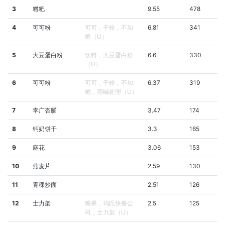
3
糌粑
9.55
478
4
可可粉
可可，干粉，不加
6.81
341
糖（U）
5
大豆蛋白粉
饮料，大豆蛋白粉
6.6
330
（U）
6
可可粉
可可，干粉，不加
6.37
319
糖，用碱处理（U）
7
李广杏脯
3.47
174
8
钙奶饼干
3.3
165
9
麻花
3.06
153
10
燕麦片
2.59
130
11
青稞炒面
2.51
126
12
士力架
糖果，玛氏快餐公
2.5
125
司，士力架（U）