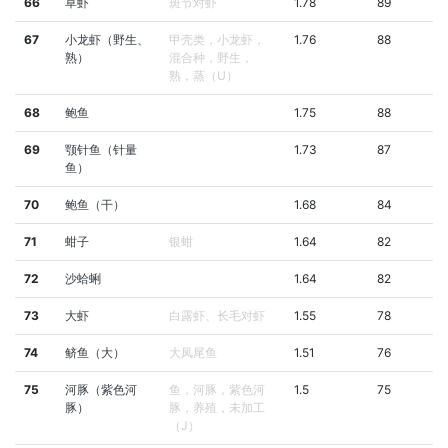
66
草虾
斑节对虾
1.78
89
67
小龙虾（野生、
甲壳类，小龙虾，
1.76
88
熟）
混合种，野生，
熟，蒸（U）
68
鲍鱼
1.75
88
69
颚针鱼（针量
1.73
87
鱼）
70
鲍鱼（干）
1.68
84
71
蚶子
银蚶
1.64
82
72
沙蛤蜊
1.64
82
73
大虾
白露虾、长毛对虾
1.55
78
74
鲚鱼（大）
大凤尾鱼
1.51
76
75
河豚（紫色河
鱼，河豚，紫色河
1.5
75
豚）
豚，养殖，未加工
（J）