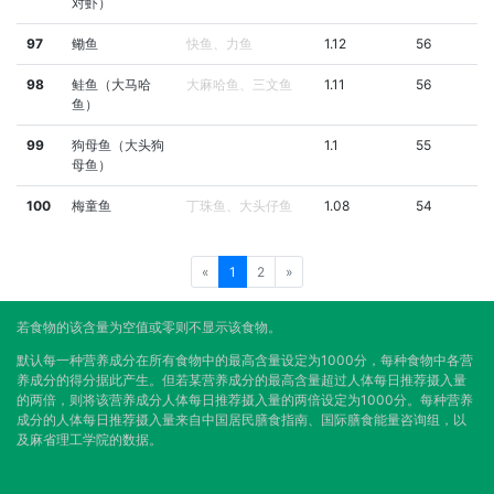
对虾）
97
鳓鱼
快鱼、力鱼
1.12
56
98
鲑鱼（大马哈
大麻哈鱼、三文鱼
1.11
56
鱼）
99
狗母鱼（大头狗
1.1
55
母鱼）
100
梅童鱼
丁珠鱼、大头仔鱼
1.08
54
«
1
2
»
若食物的该含量为空值或零则不显示该食物。
默认每一种营养成分在所有食物中的最高含量设定为1000分，每种食物中各营
养成分的得分据此产生。但若某营养成分的最高含量超过人体每日推荐摄入量
的两倍，则将该营养成分人体每日推荐摄入量的两倍设定为1000分。每种营养
成分的人体每日推荐摄入量来自中国居民膳食指南、国际膳食能量咨询组，以
及麻省理工学院的数据。