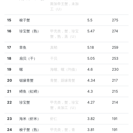
斯加帝王蟹，未加
工（U）
15
梭子蟹
5.5
275
16
珍宝蟹（熟）
甲壳类，蟹，珍宝
5.47
274
蟹，熟，蒸（U）
17
章鱼
真蛸
5.18
259
18
扇贝（干）
干贝
5.05
253
19
螺
海螺、螺（均值）
4.6
230
20
锯缘青蟹
青蟹、踞缘青蟹
4.34
217
21
鳟鱼（虹鳟）
4.3
215
22
珍宝蟹
甲壳类，蟹，珍宝
4.27
214
蟹，未加工（U）
23
海米（虾米）
虾仁
3.82
191
24
梭子蟹（熟）
甲壳类，蟹，青
3.81
191