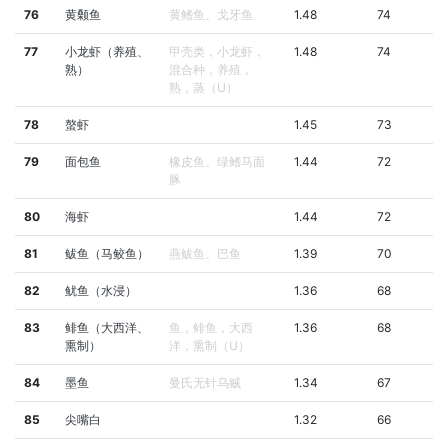
76
黄颡鱼
黄鳍鱼、戈牙鱼
1.48
74
77
小龙虾（养殖、
甲壳类，小龙虾，
1.48
74
熟）
混合种，养殖，
熟，蒸（U）
78
螯虾
1.45
73
79
面包鱼
橡皮鱼、绿鳍马面
1.44
72
豚
80
海虾
1.44
72
81
鲅鱼（马鲛鱼）
燕鲅鱼、巴鱼
1.39
70
82
鱿鱼（水浸）
1.36
68
83
鲱鱼（大西洋、
鱼，鲱鱼，大西
1.36
68
熏制）
洋，熏制（U）
84
墨鱼
曼氏无针乌贼
1.34
67
85
尖嘴白
1.32
66