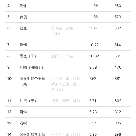
4
泥蚶
11.59
580
5
赤贝
11.58
579
6
鱿鱼
枪乌贼、鱿鱼
11.24
562
（干）
7
螺蛳
10.27
514
8
墨鱼（干）
曼氏无针乌贼
10.02
501
9
牡蛎（海蛎子）
9.39
470
10
阿拉斯加帝王蟹
甲壳类，蟹，阿拉
7.62
381
（熟）
斯加帝王蟹，熟，
蒸（U）
11
贻贝（干）
淡菜、壳菜、海虹
6.71
336
12
河蚌
6.23
312
13
石螺
6.17
309
14
阿拉斯加帝王蟹
甲壳类，蟹，阿拉
5.95
298