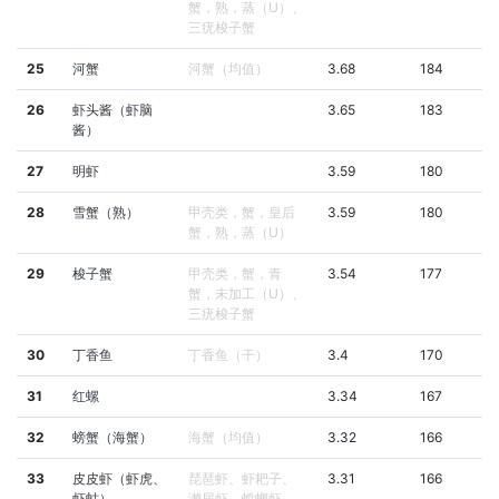
蟹，熟，蒸（U）、
三疣梭子蟹
25
河蟹
河蟹（均值）
3.68
184
26
虾头酱（虾脑
3.65
183
酱）
27
明虾
3.59
180
28
雪蟹（熟）
甲壳类，蟹，皇后
3.59
180
蟹，熟，蒸（U）
29
梭子蟹
甲壳类，蟹，青
3.54
177
蟹，未加工（U）、
三疣梭子蟹
30
丁香鱼
丁香鱼（干）
3.4
170
31
红螺
3.34
167
32
螃蟹（海蟹）
海蟹（均值）
3.32
166
33
皮皮虾（虾虎、
琵琶虾、虾耙子、
3.31
166
虾蛄）
濑尿虾、螳螂虾