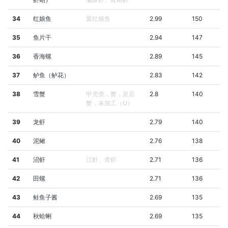
34
红娘鱼
翼红娘鱼
2.99
150
35
鱼片干
2.94
147
36
香海螺
2.89
145
37
鲈鱼（鲈花）
2.83
142
38
雪蟹
甲壳类，蟹，皇后
2.8
140
蟹，未加工（U）
39
龙虾
2.79
140
40
泥鳅
2.76
138
41
沼虾
江虾、青虾
2.71
136
42
田螺
2.71
136
43
鲑鱼子酱
2.69
135
44
秋蛤蜊
2.69
135