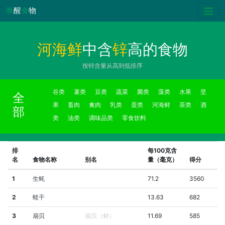
唤
醒
食
物
河海鲜
中含
锌
高的食物
按锌含量从高到低排序
谷类
薯类
豆类
蔬菜
菌类
藻类
水果
坚
全
果
畜肉
禽肉
乳类
蛋类
河海鲜
茶类
酒
部
类
油类
调味品类
零食饮料
排
每100克含
名
食物名称
别名
量（毫克）
得分
1
生蚝
71.2
3560
2
蛏干
13.63
682
3
扇贝
扇贝（鲜）
11.69
585