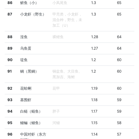
86
鲚鱼（小）
小凤尾鱼
1.3
65
87
小龙虾（野生）
甲壳类，小龙虾，
1.3
65
混合种，野生，未
加工（U）
88
湟鱼
裸鲤鱼
1.28
64
89
乌鱼蛋
1.27
64
90
堤鱼
1.2
60
91
鲷（黑鲷）
铜盆鱼、大目鱼、
1.2
60
黑加吉、海鲋
92
花蛤蜊
花甲
1.19
60
93
基围虾
1.18
59
94
白鲢（鲢鱼）
胖子
1.17
59
95
鳗鲡（鳗鱼）
河鳗
1.15
58
96
中国对虾（东方
1.14
57