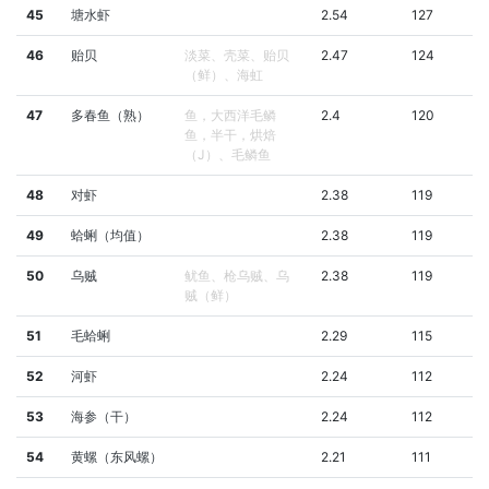
45
塘水虾
2.54
127
46
贻贝
淡菜、壳菜、贻贝
2.47
124
（鲜）、海虹
47
多春鱼（熟）
鱼，大西洋毛鳞
2.4
120
鱼，半干，烘焙
（J）、毛鳞鱼
48
对虾
2.38
119
49
蛤蜊（均值）
2.38
119
50
乌贼
鱿鱼、枪乌贼、乌
2.38
119
贼（鲜）
51
毛蛤蜊
2.29
115
52
河虾
2.24
112
53
海参（干）
2.24
112
54
黄螺（东风螺）
2.21
111