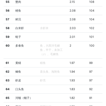
55
蟹肉
2.15
108
56
鲤鱼
2.08
104
57
鲜贝
2.08
104
58
白米虾
水虾米
2.03
102
59
蛏子
2.01
101
60
多春鱼
鱼，大西洋毛鳞
2
100
鱼，半干，未加工
（J）、毛鳞鱼
61
黄鳝
鳝鱼
1.97
99
62
鲫鱼
喜头鱼、海附鱼
1.94
97
63
虾皮
虾壳
1.93
97
64
口头鱼
1.83
92
65
河蚬（蚬子）
1.82
91