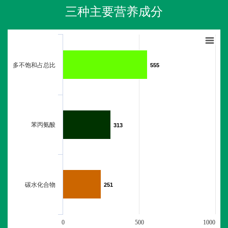
三种主要营养成分
多不饱和占总比
555
555
苯丙氨酸
313
313
碳水化合物
251
251
0
500
1000