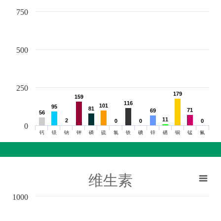
750
500
250
179
179
159
159
116
116
101
101
95
95
81
81
71
71
69
69
56
56
11
11
2
2
0
0
0
0
0
0
0
钙
镁
钠
钾
磷
硫
氯
铁
碘
锌
硒
铜
锰
氟
维生素
1000