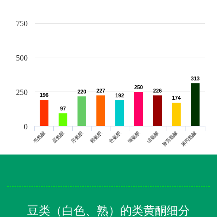
750
500
313
313
250
250
227
227
226
226
250
220
220
196
196
192
192
174
174
97
97
0
亮氨酸
蛋氨酸
苏氨酸
赖氨酸
色氨酸
缬氨酸
组氨酸
异亮氨酸
苯丙氨酸
豆类（白色、熟）的类黄酮细分