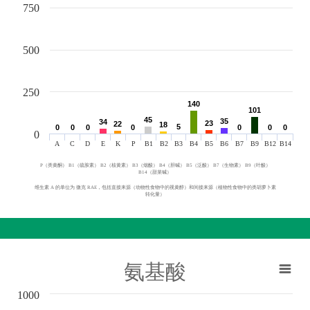
750
500
250
140
140
101
101
45
45
35
35
34
34
23
23
22
22
18
18
5
5
0
0
0
0
0
0
0
0
0
0
0
0
0
0
0
A
C
D
E
K
P
B1
B2
B3
B4
B5
B6
B7
B9
B12
B14
P（类黄酮） B1（硫胺素） B2（核黄素） B3（烟酸） B4（胆碱） B5（泛酸） B7（生物素） B9（叶酸）
B14（甜菜碱）
维生素 A 的单位为 微克 RAE，包括直接来源（动物性食物中的视黄醇）和间接来源（植物性食物中的类胡萝卜素
转化量）
氨基酸
1000