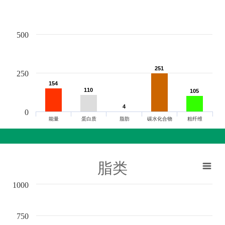
500
251
251
250
154
154
110
110
105
105
4
4
0
能量
蛋白质
脂肪
碳水化合物
粗纤维
脂类
1000
750