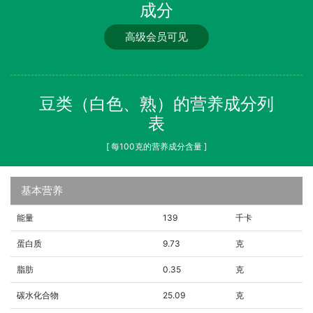
成分
高级会员可见
豆类（白色、熟）的营养成分列
表
[ 每100克的营养成分含量 ]
基本营养
能量
139
千卡
蛋白质
9.73
克
脂肪
0.35
克
碳水化合物
25.09
克