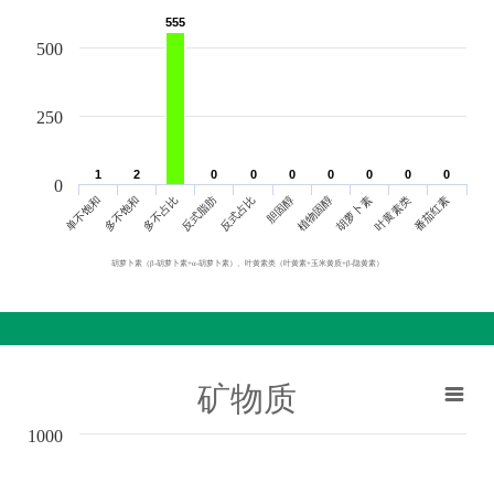
555
555
500
250
1
1
2
2
0
0
0
0
0
0
0
0
0
0
0
0
0
0
0
单不饱和
胆固醇
反式脂肪
叶黄素类
多不饱和
植物固醇
反式占比
番茄红素
多不占比
胡萝卜素
胡萝卜素（β-胡萝卜素+α-胡萝卜素）、叶黄素类（叶黄素+玉米黄质+β-隐黄素）
矿物质
1000