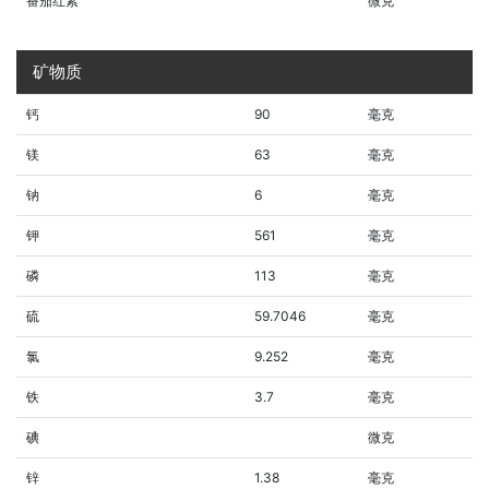
番茄红素
微克
矿物质
钙
90
毫克
镁
63
毫克
钠
6
毫克
钾
561
毫克
磷
113
毫克
硫
59.7046
毫克
氯
9.252
毫克
铁
3.7
毫克
碘
微克
锌
1.38
毫克