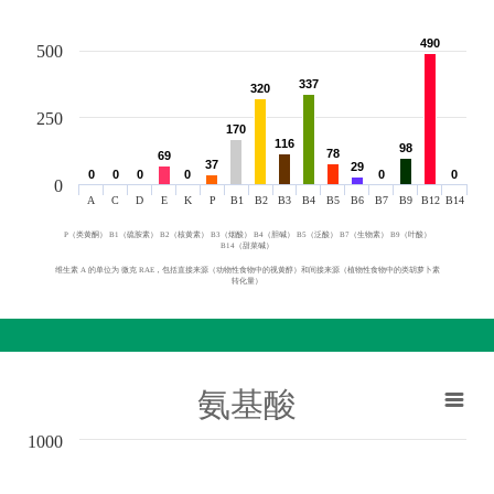
490
490
500
337
337
320
320
250
170
170
116
116
98
98
78
78
69
69
37
37
29
29
0
0
0
0
0
0
0
0
0
0
0
0
0
A
C
D
E
K
P
B1
B2
B3
B4
B5
B6
B7
B9
B12
B14
P（类黄酮） B1（硫胺素） B2（核黄素） B3（烟酸） B4（胆碱） B5（泛酸） B7（生物素） B9（叶酸）
B14（甜菜碱）
维生素 A 的单位为 微克 RAE，包括直接来源（动物性食物中的视黄醇）和间接来源（植物性食物中的类胡萝卜素
转化量）
氨基酸
1000