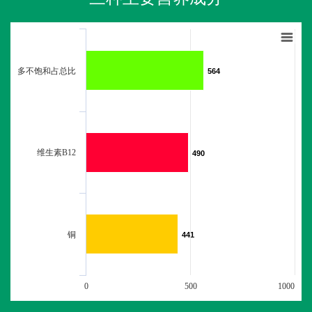
多不饱和占总比
564
564
维生素B12
490
490
铜
441
441
0
500
1000