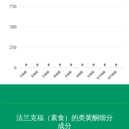
750
500
250
0
0
0
0
0
0
0
0
0
0
0
0
0
0
0
0
0
0
0
亮氨酸
蛋氨酸
苏氨酸
赖氨酸
色氨酸
缬氨酸
组氨酸
异亮氨酸
苯丙氨酸
法兰克福（素食）的类黄酮细分
成分