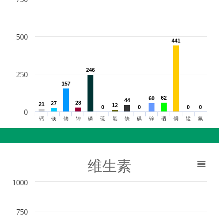
500
441
441
246
246
250
157
157
62
62
60
60
44
44
28
28
27
27
21
21
12
12
0
0
0
0
0
0
0
0
0
钙
镁
钠
钾
磷
硫
氯
铁
碘
锌
硒
铜
锰
氟
维生素
1000
750