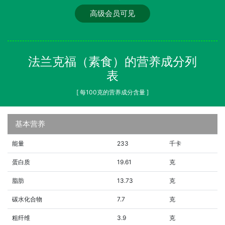
高级会员可见
法兰克福（素食）的营养成分列
表
[ 每100克的营养成分含量 ]
基本营养
能量
233
千卡
蛋白质
19.61
克
脂肪
13.73
克
碳水化合物
7.7
克
粗纤维
3.9
克