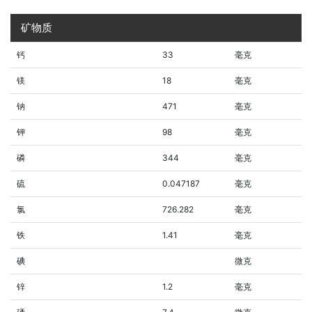
矿物质
钙
33
毫克
镁
18
毫克
钠
471
毫克
钾
98
毫克
磷
344
毫克
硫
0.047187
毫克
氯
726.282
毫克
铁
1.41
毫克
碘
微克
锌
1.2
毫克