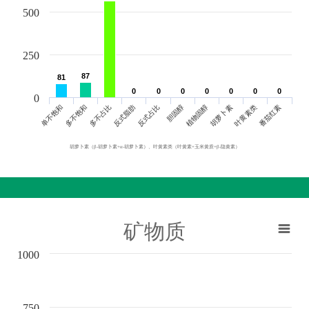
500
250
87
87
81
81
0
0
0
0
0
0
0
0
0
0
0
0
0
0
0
单不饱和
胆固醇
反式脂肪
叶黄素类
多不饱和
植物固醇
反式占比
番茄红素
多不占比
胡萝卜素
胡萝卜素（β-胡萝卜素+α-胡萝卜素）、叶黄素类（叶黄素+玉米黄质+β-隐黄素）
矿物质
1000
750