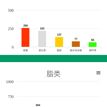
500
259
259
250
222
222
137
137
77
77
65
65
0
能量
蛋白质
脂肪
碳水化合物
粗纤维
脂类
1000
750
564
564