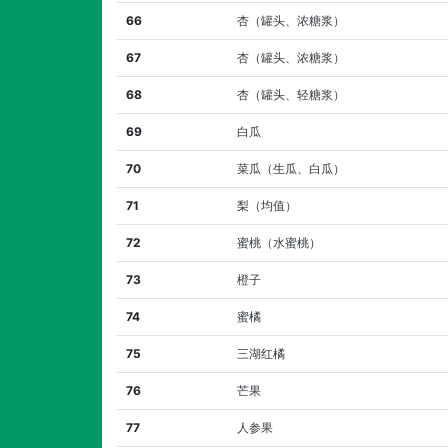
66
杏（罐头、浓糖浆）
67
杏（罐头、浓糖浆）
68
杏（罐头、轻糖浆）
69
白瓜
70
菜瓜（生瓜、白瓜）
71
梨（均值）
72
蜜桃（水蜜桃）
73
橙子
74
蜜橘
75
三湖红橘
76
芒果
77
人参果