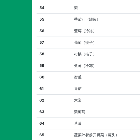
54
梨
55
番茄汁（罐装）
56
蓝莓（冷冻）
57
葡萄（提子）
58
柑橘（桔子）
59
蓝莓（冷冻）
60
蜜瓜
61
番茄
62
木梨
63
紫葡萄
64
草莓
65
蔬菜汁餐前开胃菜（罐头）