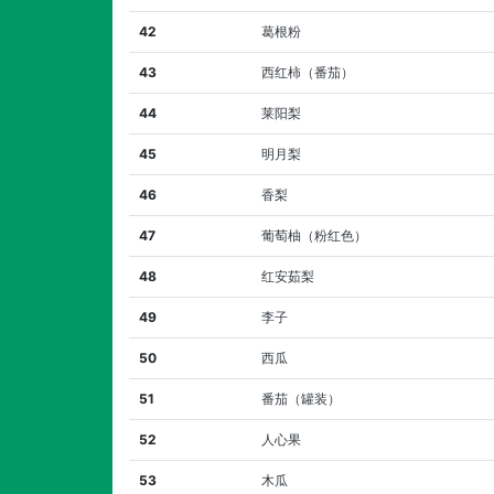
42
葛根粉
43
西红柿（番茄）
44
莱阳梨
45
明月梨
46
香梨
47
葡萄柚（粉红色）
48
红安茹梨
49
李子
50
西瓜
51
番茄（罐装）
52
人心果
53
木瓜