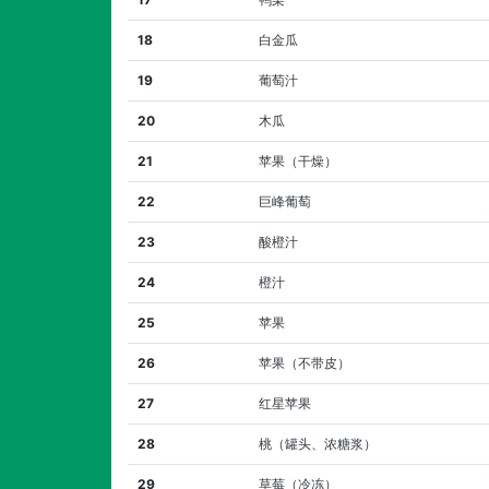
18
白金瓜
19
葡萄汁
20
木瓜
21
苹果（干燥）
22
巨峰葡萄
23
酸橙汁
24
橙汁
25
苹果
26
苹果（不带皮）
27
红星苹果
28
桃（罐头、浓糖浆）
29
草莓（冷冻）