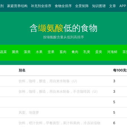
充剂
家庭营养结构
补充剂全排序
食物全排序
全景矩阵
知识图谱
文章
APP
含
缬氨酸
低的食物
按缬氨酸含量从低到高排序
蔬菜
菌类
藻类
水果
坚果
畜肉
禽肉
乳类
蛋类
河海鲜
茶
别名
每100
饮料，咖啡，酿造，用自来水制备（U）
3
饮料，咖啡，酿造，用自来水制备，不含咖啡因（U）
3
5
凤梨、地菠萝
5
饮料，橙汁饮料，早餐类型，果汁和果肉，冷冻浓缩物
6