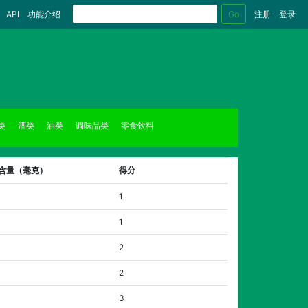
Go
API
功能介绍
注册
登录
类
酒类
油类
调味品类
零食饮料
克含量（毫克）
得分
1
1
2
2
3