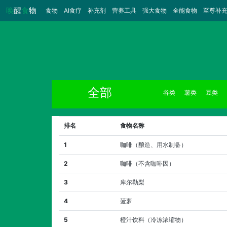
唤
醒
食
物
食物
（当前）
AI食疗
补充剂
营养工具
强大食物
全能食物
至尊补
全部
谷类
薯类
豆类
排名
食物名称
1
咖啡（酿造、用水制备）
2
咖啡（不含咖啡因）
3
库尔勒梨
4
菠萝
5
橙汁饮料（冷冻浓缩物）