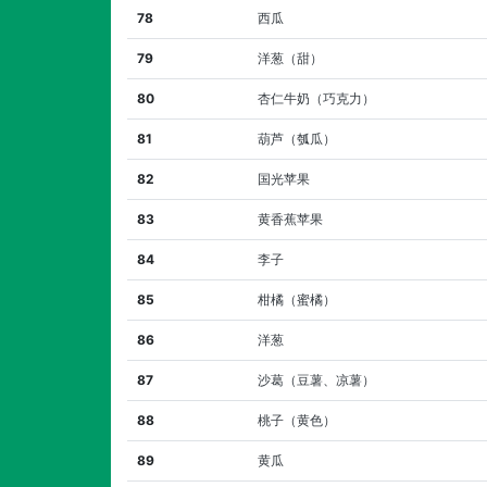
78
西瓜
79
洋葱（甜）
80
杏仁牛奶（巧克力）
81
葫芦（瓠瓜）
82
国光苹果
83
黄香蕉苹果
84
李子
85
柑橘（蜜橘）
86
洋葱
87
沙葛（豆薯、凉薯）
88
桃子（黄色）
89
黄瓜