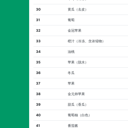
30
黄瓜（去皮）
31
葡萄
32
金冠苹果
33
橙汁（冷冻、含浓缩物）
34
油桃
35
苹果（脱水）
36
冬瓜
37
苹果
38
金元帅苹果
39
甜瓜（香瓜）
40
葡萄柚（白色）
41
番茄酱