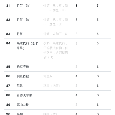
81
竹笋（熟）
竹笋，熟，煮，沥
3
5
干，不加盐（U）
82
竹笋（熟）
竹笋，熟，煮，沥
3
5
干，加盐（U）
83
竹笋
竹笋，未加工（U）
3
5
84
果味饮料（低卡
饮料，果味饮料，
3
5
路里）
干粉状混合物，低
卡路里，含阿斯巴
甜（U）
85
豌豆淀粉
4
6
86
豌豆粉丝
南星粉
4
6
87
苹果
苹果（均值）
4
6
88
青香蕉苹果
4
6
89
高山白桃
4
6
90
晚桃
晚桃（黄）
4
6