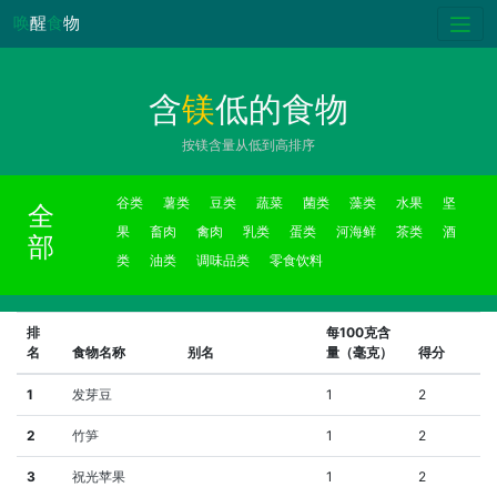
唤
醒
食
物
含
镁
低的食物
按镁含量从低到高排序
谷类
薯类
豆类
蔬菜
菌类
藻类
水果
坚
全
果
畜肉
禽肉
乳类
蛋类
河海鲜
茶类
酒
部
类
油类
调味品类
零食饮料
排
每100克含
名
食物名称
别名
量（毫克）
得分
1
发芽豆
1
2
2
竹笋
1
2
3
祝光苹果
1
2