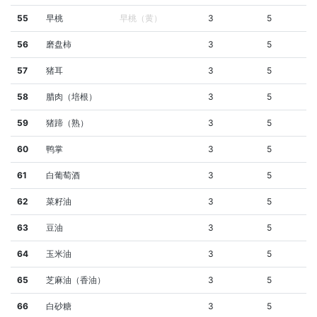
55
早桃
早桃（黄）
3
5
56
磨盘柿
3
5
57
猪耳
3
5
58
腊肉（培根）
3
5
59
猪蹄（熟）
3
5
60
鸭掌
3
5
61
白葡萄酒
3
5
62
菜籽油
3
5
63
豆油
3
5
64
玉米油
3
5
65
芝麻油（香油）
3
5
66
白砂糖
3
5