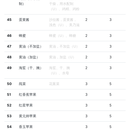
制）
干燥，用水配制
（U）、鸡精、鸡粉
45
蛋黄酱
沙拉酱，蛋黄酱，
2
3
浅色（U）、美乃滋
46
蜂蜜
蜂蜜（U）、蜂糖
2
3
47
黄油（不加盐）
黄油，不加盐（U）
2
3
48
黄油（加盐）
黄油，加盐（U）
2
3
49
海蜇（干、腌）
海蜇、干、腌
2
3
（U）、水母
50
莼菜
花案菜
3
5
51
红香蕉苹果
3
5
52
红星苹果
3
5
53
黄元帅苹果
3
5
54
香玉苹果
3
5