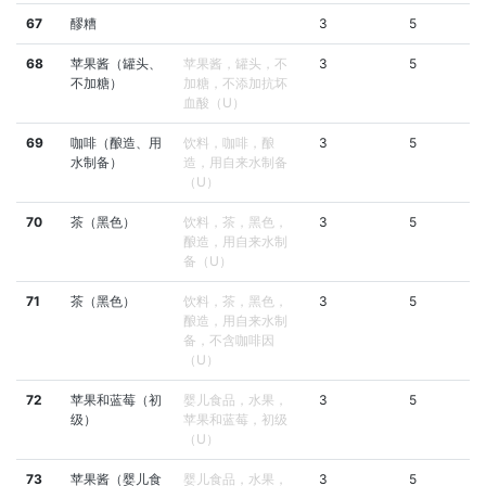
67
醪糟
3
5
68
苹果酱（罐头、
苹果酱，罐头，不
3
5
不加糖）
加糖，不添加抗坏
血酸（U）
69
咖啡（酿造、用
饮料，咖啡，酿
3
5
水制备）
造，用自来水制备
（U）
70
茶（黑色）
饮料，茶，黑色，
3
5
酿造，用自来水制
备（U）
71
茶（黑色）
饮料，茶，黑色，
3
5
酿造，用自来水制
备，不含咖啡因
（U）
72
苹果和蓝莓（初
婴儿食品，水果，
3
5
级）
苹果和蓝莓，初级
（U）
73
苹果酱（婴儿食
婴儿食品，水果，
3
5