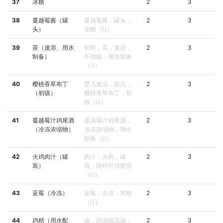
37
冰糖
2
3
38
蔓越莓酱（罐
蔓越莓酱，罐头，
2
3
头）
加糖（U）
39
茶（速溶、用水
饮料，茶，速溶，
2
3
制备）
不加糖，用水制备
（U）
40
樱桃香草布丁
婴儿食品，甜点，
2
3
（初级）
樱桃香草布丁，初
级（U）
41
蔓越莓汁鸡尾酒
蔓越莓汁鸡尾酒，
2
3
（冷冻浓缩物）
冷冻浓缩物，用水
制备（U）
42
火鸡肉汁（罐
肉汁，火鸡，罐
2
3
装）
装，随时可供使用
（U）
43
蓝莓（冷冻）
蓝莓，冷冻，加糖
2
3
（U）
44
鸡精（用水配
汤，鸡汤或高汤，
2
3