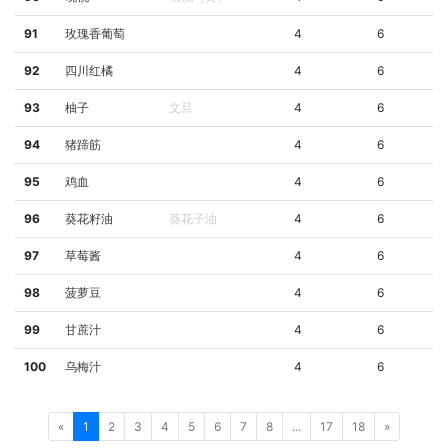
91
玫瑰香葡萄
4
6
92
四川红橘
4
6
93
柚子
文旦
4
6
94
猪蹄筋
4
6
95
鸡血
4
6
96
葵花籽油
葵花子油
4
6
97
草莓酱
4
6
98
菠萝豆
4
6
99
甘蔗汁
4
6
100
乌梅汁
4
6
«
1
2
3
4
5
6
7
8
...
17
18
»