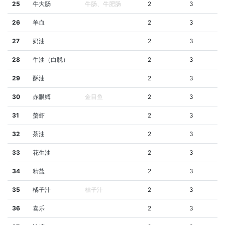
25
牛大肠
牛肠、牛肥肠
2
3
26
羊血
2
3
27
奶油
2
3
28
牛油（白脱）
2
3
29
酥油
2
3
30
赤眼鳟
金目鱼
2
3
31
螯虾
2
3
32
茶油
2
3
33
花生油
2
3
34
精盐
2
3
35
橘子汁
桔子汁
2
3
36
喜乐
2
3