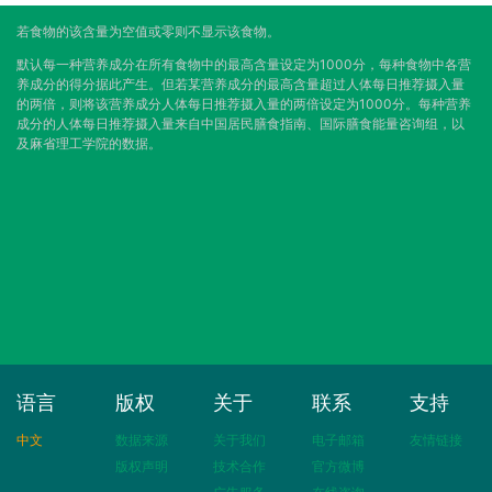
若食物的该含量为空值或零则不显示该食物。
默认每一种营养成分在所有食物中的最高含量设定为1000分，每种食物中各营
养成分的得分据此产生。但若某营养成分的最高含量超过人体每日推荐摄入量
的两倍，则将该营养成分人体每日推荐摄入量的两倍设定为1000分。每种营养
成分的人体每日推荐摄入量来自中国居民膳食指南、国际膳食能量咨询组，以
及麻省理工学院的数据。
语言
版权
关于
联系
支持
中文
数据来源
关于我们
电子邮箱
友情链接
版权声明
技术合作
官方微博