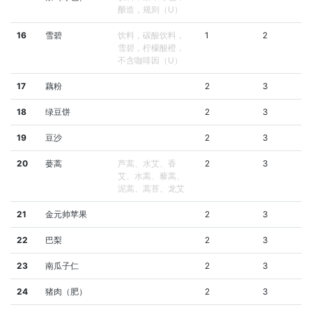
酿造，规则（U）
16
雪碧
饮料，碳酸饮料，
1
2
雪碧，柠檬酸橙，
不含咖啡因（U）
17
藕粉
2
3
18
绿豆饼
2
3
19
豆沙
2
3
20
蒌蒿
芦蒿、水艾、香
2
3
艾、水蒿、藜蒿、
泥蒿、蒿苔、龙艾
21
金元帅苹果
2
3
22
巴梨
2
3
23
南瓜子仁
2
3
24
猪肉（肥）
2
3