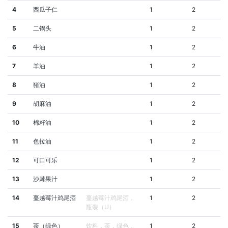
4
西瓜子仁
1
2
5
二锅头
1
2
6
牛油
1
2
7
羊油
1
2
8
猪油
1
2
9
胡麻油
1
2
10
棉籽油
1
2
11
色拉油
1
2
12
可口可乐
1
2
13
沙棘果汁
1
2
14
蔓越莓汁鸡尾酒
蔓越莓汁鸡尾酒，
1
2
瓶装（U）
15
茶（绿色）
饮料，茶，绿色，
1
2