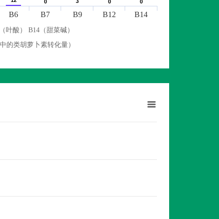
12
12
3
3
0
0
0
0
0
0
B6
B7
B9
B12
B14
9（叶酸） B14（甜菜碱）
物中的类胡萝卜素转化量）