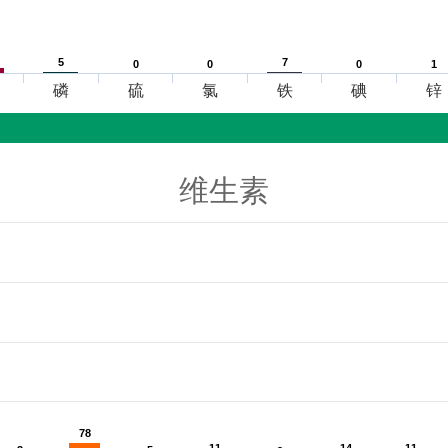
5
5
7
7
0
0
0
0
0
0
1
1
磷
硫
氯
铁
碘
锌
维生素
78
78