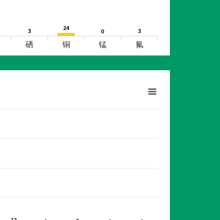
24
24
3
3
3
3
0
0
硒
铜
锰
氟