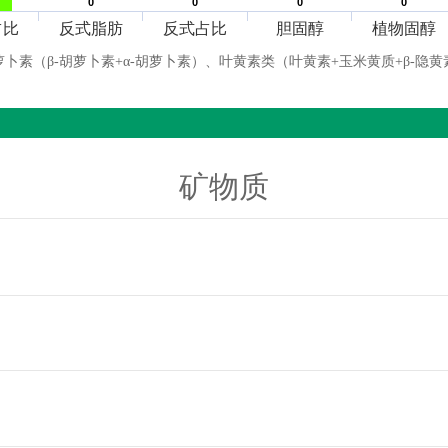
0
0
0
0
0
0
0
0
占比
反式脂肪
反式占比
胆固醇
植物固醇
萝卜素（β-胡萝卜素+α-胡萝卜素）、叶黄素类（叶黄素+玉米黄质+β-隐黄
矿物质