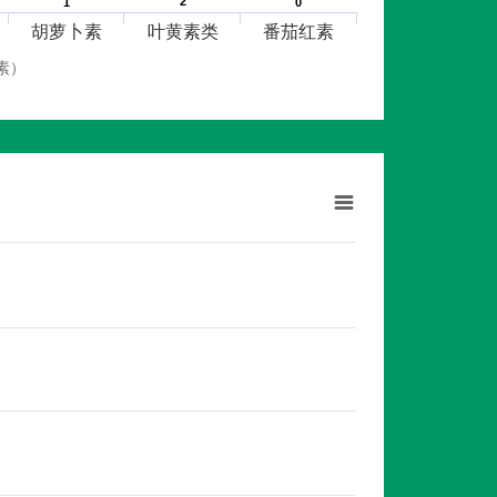
2
2
1
1
0
0
胡萝卜素
叶黄素类
番茄红素
素）