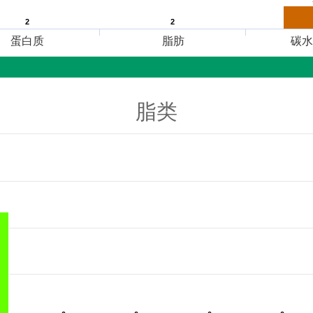
2
2
2
2
蛋白质
脂肪
碳水
脂类