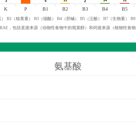
11
11
14
14
11
11
3
3
5
5
2
2
K
P
B1
B2
B3
B4
B5
） B2（核黄素） B3（烟酸） B4（胆碱） B5（泛酸） B7（生物素） B
微克 RAE，包括直接来源（动物性食物中的视黄醇）和间接来源（植物性食
氨基酸