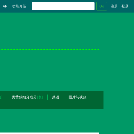
Go
API
功能介绍
注册
登录
表]
类黄酮细分成分
[表]
菜谱
图片与视频