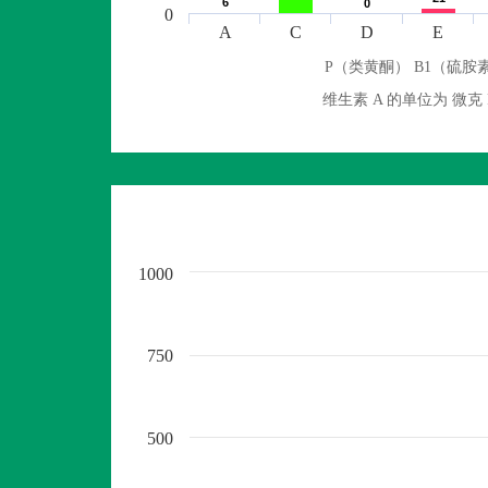
6
6
0
0
0
A
C
D
E
P（类黄酮） B1（硫胺素
维生素 A 的单位为 
1000
750
500