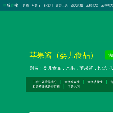
唤
醒
食
物
食物
（当前）
AI食疗
补充剂
营养工具
强大食物
全能食物
至尊补
苹果酱（婴儿食品）
访
别名：婴儿食品，水果，苹果酱，过滤（
三种主要营养成分
食物酸碱性
食物功能性
相关营养成分排行榜
得分说明