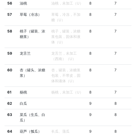
56
油桃
油桃，未加工（U）
8
7
57
草莓（冷冻）
草莓，冷冻，不加
8
7
糖（U）
58
桃子（罐装、浓
桃子，罐装，浓糖
8
7
糖浆）
浆包装，固体和液
体（U）
59
龙舌兰
龙舌兰，未加工
8
7
（西南）（U）
60
杏（罐头、浓糖
杏，罐装，浓糖浆
8
7
浆）
包装，不带皮，固
体和液体（U）
61
杨桃
杨桃，未加工（U）
8
7
62
白瓜
9
8
63
菜瓜（生瓜、白
9
8
瓜）
64
葫芦（瓠瓜）
长瓜、蒲瓜
9
8