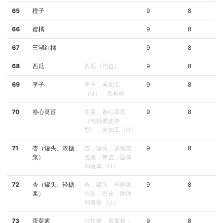
65
橙子
9
8
66
蜜橘
9
8
67
三湖红橘
9
8
68
西瓜
西瓜（均值）
9
8
69
李子
李子，未加工
9
8
（U）、黑布林
70
卷心莴苣
生菜，卷心莴苣
9
8
（包括脆皮类
型），未加工（U）
71
杏（罐头、浓糖
杏，罐头，浓糖浆
9
8
浆）
包装，带皮，固体
和液体（U）
72
杏（罐头、轻糖
杏，罐头，轻糖浆
9
8
浆）
包装，带皮，固体
和液体（U）
73
蛋黄酱
沙拉酱，蛋黄酱，
9
8