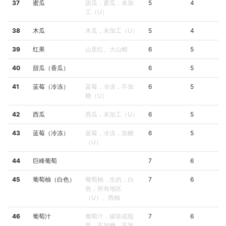
37
蜜瓜
甜瓜，蜜瓜，未加
5
4
工（U）
38
木瓜
木瓜，未加工（U）
5
4
39
红果
山里红、大山楂
6
5
40
甜瓜（香瓜）
6
5
41
蓝莓（冷冻）
蓝莓，冷冻，不加
6
5
糖（U）
42
西瓜
西瓜，未加工（U）
6
5
43
蓝莓（冷冻）
蓝莓，冷冻，加糖
6
5
（U）
44
巨峰葡萄
7
6
45
葡萄柚（白色）
葡萄柚，生的，白
7
6
色，所有地区
（U）、西柚
46
葡萄汁
葡萄汁，罐装或瓶
7
6
装，不加糖，不加