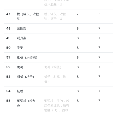
抗坏血酸（U）
47
桃（罐头、浓糖
桃，罐头，浓糖
7
6
浆）
浆，沥干（U）
48
莱阳梨
8
7
49
明月梨
8
7
50
香梨
8
7
51
蜜桃（水蜜桃）
8
7
52
葡萄
葡萄（均值）
8
7
53
柑橘（桔子）
橘子、柑橘（均
8
7
值）
54
杨桃
8
7
55
葡萄柚（粉红
葡萄柚，生的，粉
8
7
色）
红色和红色，所有
地区（U）、西柚