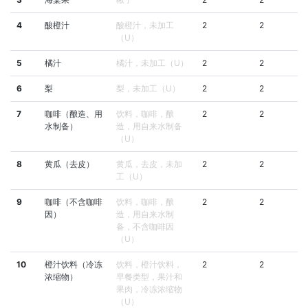
4
酸橙汁
酸橙汁，未加工
2
2
（U）
5
橘汁
橘汁，未加工（U）
2
2
6
梨
梨，未加工（U）
2
2
7
咖啡（酿造、用
饮料，咖啡，酿
2
2
水制备）
造，用自来水制备
（U）
8
黄瓜（去皮）
黄瓜，去皮，未加
2
2
工（U）
9
咖啡（不含咖啡
饮料，咖啡，酿
2
2
因）
造，用自来水制
备，不含咖啡因
（U）
10
橙汁饮料（冷冻
饮料，橙汁饮料，
2
2
浓缩物）
早餐类型，果汁和
果肉，冷冻浓缩物
（U）