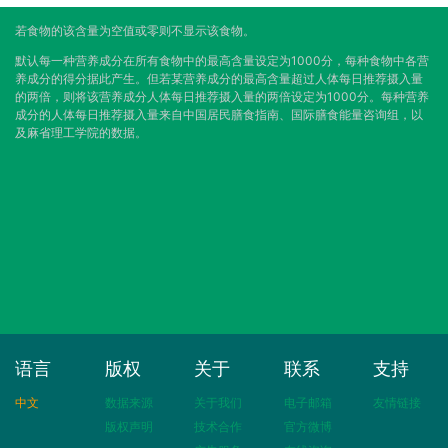
若食物的该含量为空值或零则不显示该食物。
默认每一种营养成分在所有食物中的最高含量设定为1000分，每种食物中各营
养成分的得分据此产生。但若某营养成分的最高含量超过人体每日推荐摄入量
的两倍，则将该营养成分人体每日推荐摄入量的两倍设定为1000分。每种营养
成分的人体每日推荐摄入量来自中国居民膳食指南、国际膳食能量咨询组，以
及麻省理工学院的数据。
语言
版权
关于
联系
支持
中文
数据来源
关于我们
电子邮箱
友情链接
版权声明
技术合作
官方微博