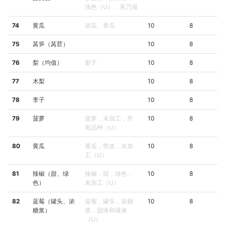
浅色（U）、美乃滋
74
黄瓜
胡瓜、青瓜
10
8
75
莴笋（莴苣）
10
8
76
梨（均值）
梨子
10
8
77
木梨
10
8
78
李子
10
8
79
菠萝
菠萝，未加工，所
10
8
有品种（U）
80
黄瓜
黄瓜，带皮，未加
10
8
工（U）
81
辣椒（甜、绿
辣椒，甜，绿色，
10
8
色）
未加工（U）
82
蓝莓（罐头、浓
蓝莓，罐头，浓糖
10
8
糖浆）
浆，固体和液体
（U）