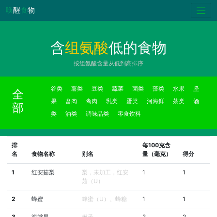
唤
醒
食
物
含
组氨酸
低的食物
按组氨酸含量从低到高排序
谷类
薯类
豆类
蔬菜
菌类
藻类
水果
坚
全
果
畜肉
禽肉
乳类
蛋类
河海鲜
茶类
酒
部
类
油类
调味品类
零食饮料
排
每100克含
名
食物名称
别名
量（毫克）
得分
1
红安茹梨
梨，未加工，红安
1
1
茹（U）
2
蜂蜜
蜂蜜（U）、蜂糖
1
1
3
海棠果
楸子
2
2