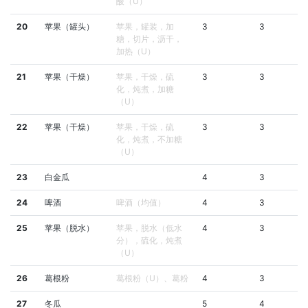
酸（U）
20
苹果（罐头）
苹果，罐装，加
3
3
糖，切片，沥干，
加热（U）
21
苹果（干燥）
苹果，干燥，硫
3
3
化，炖煮，加糖
（U）
22
苹果（干燥）
苹果，干燥，硫
3
3
化，炖煮，不加糖
（U）
23
白金瓜
4
3
24
啤酒
啤酒（均值）
4
3
25
苹果（脱水）
苹果，脱水（低水
4
3
分），硫化，炖煮
（U）
26
葛根粉
葛根粉（U）、葛粉
4
3
27
冬瓜
5
4