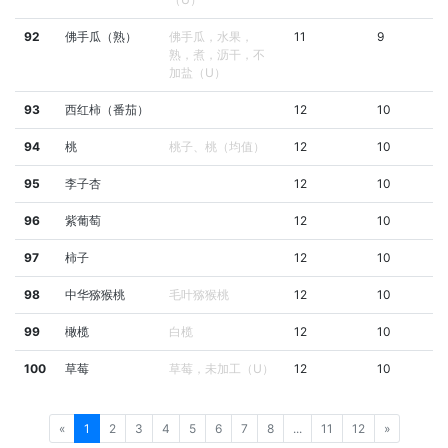
92
佛手瓜（熟）
佛手瓜，水果，
11
9
熟，煮，沥干，不
加盐（U）
93
西红柿（番茄）
12
10
94
桃
桃子、桃（均值）
12
10
95
李子杏
12
10
96
紫葡萄
12
10
97
柿子
12
10
98
中华猕猴桃
毛叶猕猴桃
12
10
99
橄榄
白榄
12
10
100
草莓
草莓，未加工（U）
12
10
«
1
2
3
4
5
6
7
8
...
11
12
»