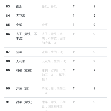
83
南瓜
倭瓜、番瓜
11
9
84
无花果
11
9
85
金橘
金枣
11
9
86
杏子（罐头、不
杏子，罐头，水
11
9
带皮）
袋，不带皮，固体
和液体（U）
87
蓝莓
蓝莓，生的（U）
11
9
88
无花果
无花果，生的（U）
11
9
89
柑橘（蜜橘）
柑橘（蜜橘），未
11
9
加工（U）、橘子、
桔子
90
洋葱（甜）
洋葱，甜，未加工
11
9
（U）
91
甜菜（罐头）
甜菜，罐头，不加
11
9
盐，固体和液体
（U）