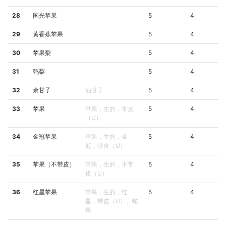
28
国光苹果
5
4
29
黄香蕉苹果
5
4
30
苹果梨
5
4
31
鸭梨
5
4
32
余甘子
油甘子
5
4
33
苹果
苹果，生的，带皮
5
4
（U）
34
金冠苹果
苹果，生的，金
5
4
冠，带皮（U）
35
苹果（不带皮）
苹果，生的，不带
5
4
皮（U）
36
红星苹果
苹果，生的，红
5
4
星，带皮（U）、蛇
果