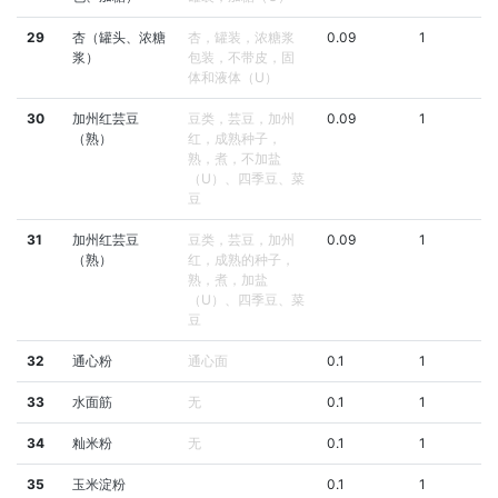
29
杏（罐头、浓糖
杏，罐装，浓糖浆
0.09
1
浆）
包装，不带皮，固
体和液体（U）
30
加州红芸豆
豆类，芸豆，加州
0.09
1
（熟）
红，成熟种子，
熟，煮，不加盐
（U）、四季豆、菜
豆
31
加州红芸豆
豆类，芸豆，加州
0.09
1
（熟）
红，成熟的种子，
熟，煮，加盐
（U）、四季豆、菜
豆
32
通心粉
通心面
0.1
1
33
水面筋
无
0.1
1
34
籼米粉
无
0.1
1
35
玉米淀粉
0.1
1