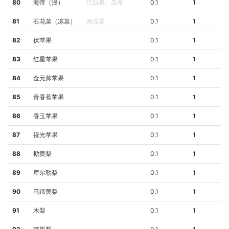
80
海带（浸）
江白菜、昆布
0.1
1
81
石花菜（冻菜）
海冻菜
0.1
1
82
伏苹果
0.1
1
83
红星苹果
0.1
1
84
金元帅苹果
0.1
1
85
青香蕉苹果
0.1
1
86
香玉苹果
0.1
1
87
祝光苹果
0.1
1
88
鹅黄梨
0.1
1
89
库尔勒梨
0.1
1
90
马蹄黄梨
0.1
1
91
木梨
0.1
1