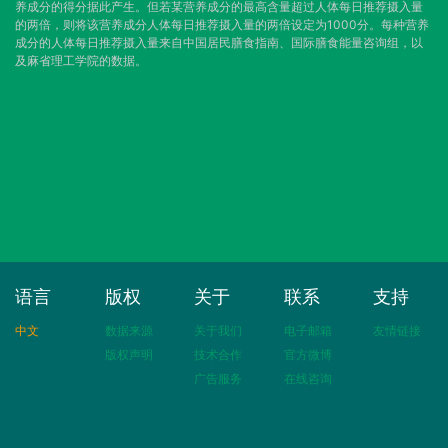
养成分的得分据此产生。但若某营养成分的最高含量超过人体每日推荐摄入量
的两倍，则将该营养成分人体每日推荐摄入量的两倍设定为1000分。每种营养
成分的人体每日推荐摄入量来自中国居民膳食指南、国际膳食能量咨询组，以
及麻省理工学院的数据。
语言
版权
关于
联系
支持
中文
数据来源
关于我们
电子邮箱
友情链接
版权声明
技术合作
官方微博
广告服务
在线咨询