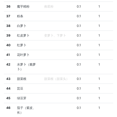
36
魔芋精粉
南星粉
0.1
1
37
粉条
0.1
1
38
白萝卜
0.1
1
39
红皮萝卜
变萝卜、卞萝卜
0.1
1
40
红萝卜
0.1
1
41
花叶萝卜
0.1
1
42
水萝卜（脆萝
0.1
1
卜）
43
甜菜根
甜菜根（甜菜头）
0.1
1
44
芸豆
0.1
1
45
绿豆芽
0.1
1
46
茄子（紫皮、
0.1
1
长）