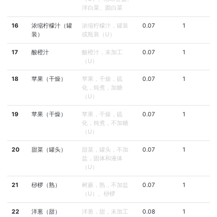
洋白菜、圆白菜
16
浓缩柠檬汁（罐
浓缩柠檬汁，罐装
0.07
1
装）
或瓶装（U）
17
酸橙汁
酸橙汁，未加工
0.07
1
（U）
18
苹果（干燥）
苹果，干燥，硫
0.07
1
化，炖煮，加糖
（U）
19
苹果（干燥）
苹果，干燥，硫
0.07
1
化，炖煮，不加糖
（U）
20
甜菜（罐头）
甜菜，罐头，不加
0.07
1
盐，固体和液体
（U）
21
桫椤（熟）
树蕨，熟，不加盐
0.07
1
（U）、桫椤
22
洋葱（甜）
洋葱，甜，未加工
0.08
1