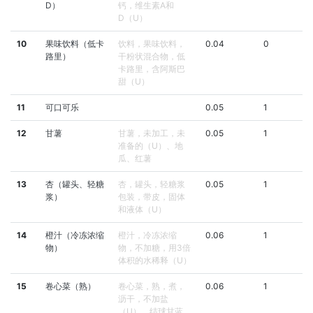
D）
钙，维生素A和
D（U）
10
果味饮料（低卡
饮料，果味饮料，
0.04
0
路里）
干粉状混合物，低
卡路里，含阿斯巴
甜（U）
11
可口可乐
0.05
1
12
甘薯
甘薯，未加工，未
0.05
1
准备的（U）、地
瓜、红薯
13
杏（罐头、轻糖
杏，罐头，轻糖浆
0.05
1
浆）
包装，带皮，固体
和液体（U）
14
橙汁（冷冻浓缩
橙汁，冷冻浓缩
0.06
1
物）
物，不加糖，用3倍
体积的水稀释（U）
15
卷心菜（熟）
卷心菜，熟，煮，
0.06
1
沥干，不加盐
（U）、结球甘蓝、