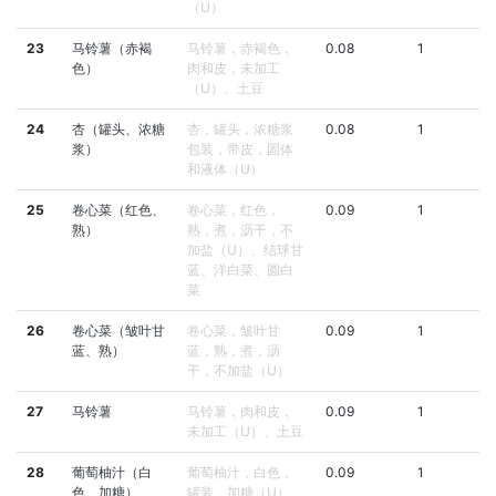
（U）
23
马铃薯（赤褐
马铃薯，赤褐色，
0.08
1
色）
肉和皮，未加工
（U）、土豆
24
杏（罐头、浓糖
杏，罐头，浓糖浆
0.08
1
浆）
包装，带皮，固体
和液体（U）
25
卷心菜（红色、
卷心菜，红色，
0.09
1
熟）
熟，煮，沥干，不
加盐（U）、结球甘
蓝、洋白菜、圆白
菜
26
卷心菜（皱叶甘
卷心菜，皱叶甘
0.09
1
蓝、熟）
蓝，熟，煮，沥
干，不加盐（U）
27
马铃薯
马铃薯，肉和皮，
0.09
1
未加工（U）、土豆
28
葡萄柚汁（白
葡萄柚汁，白色，
0.09
1
色、加糖）
罐装，加糖（U）