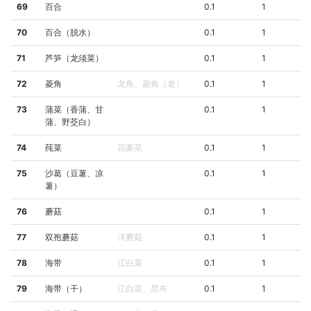
69
百合
0.1
1
70
百合（脱水）
0.1
1
71
芦笋（龙须菜）
0.1
1
72
菱角
龙角、菱角（老）
0.1
1
73
蒲菜（香蒲、甘
0.1
1
蒲、野茭白）
74
莼菜
花案菜
0.1
1
75
沙葛（豆薯、凉
0.1
1
薯）
76
蘑菇
0.1
1
77
双孢蘑菇
洋蘑菇
0.1
1
78
海带
江白菜
0.1
1
79
海带（干）
江白菜、昆布
0.1
1