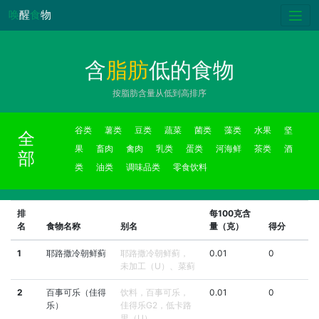
唤
醒
食
物
含
脂肪
低的食物
按脂肪含量从低到高排序
谷类
薯类
豆类
蔬菜
菌类
藻类
水果
坚
全
果
畜肉
禽肉
乳类
蛋类
河海鲜
茶类
酒
部
类
油类
调味品类
零食饮料
排
每100克含
名
食物名称
别名
量（克）
得分
1
耶路撒冷朝鲜蓟
耶路撒冷朝鲜蓟，
0.01
0
未加工（U）、菜蓟
2
百事可乐（佳得
饮料，百事可乐，
0.01
0
乐）
佳得乐G2，低卡路
里（U）