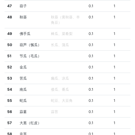
47
葫子
0.1
1
48
秋葵
秋葵（黄秋葵、羊
0.1
1
角豆）
49
佛手瓜
棒瓜、菜肴梨
0.1
1
50
葫芦（瓠瓜）
长瓜、蒲瓜
0.1
1
51
节瓜（毛瓜）
0.1
1
52
金瓜
0.1
1
53
苦瓜
癞瓜、凉瓜
0.1
1
54
南瓜
倭瓜、番瓜
0.1
1
55
蛇瓜
蛇豆、大豆角
0.1
1
56
蒜薹
蒜苔
0.1
1
57
大葱（红皮）
0.1
1
58
韭苔
0.1
1