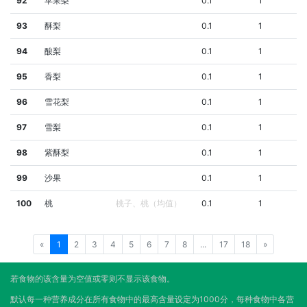
92
苹果梨
0.1
1
93
酥梨
0.1
1
94
酸梨
0.1
1
95
香梨
0.1
1
96
雪花梨
0.1
1
97
雪梨
0.1
1
98
紫酥梨
0.1
1
99
沙果
0.1
1
100
桃
桃子、桃（均值）
0.1
1
«
1
2
3
4
5
6
7
8
...
17
18
»
若食物的该含量为空值或零则不显示该食物。
默认每一种营养成分在所有食物中的最高含量设定为1000分，每种食物中各营