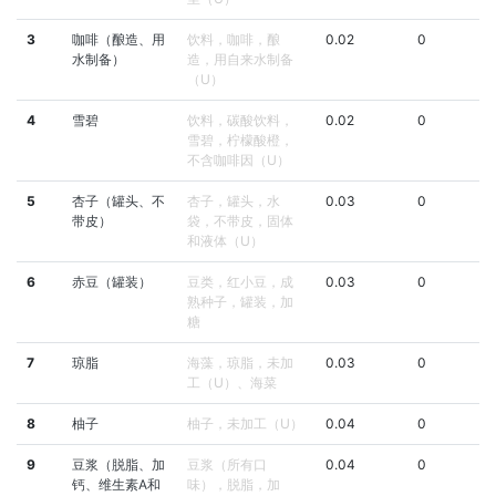
3
咖啡（酿造、用
饮料，咖啡，酿
0.02
0
水制备）
造，用自来水制备
（U）
4
雪碧
饮料，碳酸饮料，
0.02
0
雪碧，柠檬酸橙，
不含咖啡因（U）
5
杏子（罐头、不
杏子，罐头，水
0.03
0
带皮）
袋，不带皮，固体
和液体（U）
6
赤豆（罐装）
豆类，红小豆，成
0.03
0
熟种子，罐装，加
糖
7
琼脂
海藻，琼脂，未加
0.03
0
工（U）、海菜
8
柚子
柚子，未加工（U）
0.04
0
9
豆浆（脱脂、加
豆浆（所有口
0.04
0
钙、维生素A和
味），脱脂，加