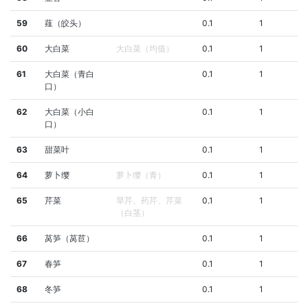
59
薤（皎头）
0.1
1
60
大白菜
大白菜（均值）
0.1
1
61
大白菜（青白
0.1
1
口）
62
大白菜（小白
0.1
1
口）
63
甜菜叶
0.1
1
64
萝卜缨
萝卜缨（青）
0.1
1
65
芹菜
旱芹、药芹、芹菜
0.1
1
（白茎）
66
莴笋（莴苣）
0.1
1
67
春笋
0.1
1
68
冬笋
0.1
1