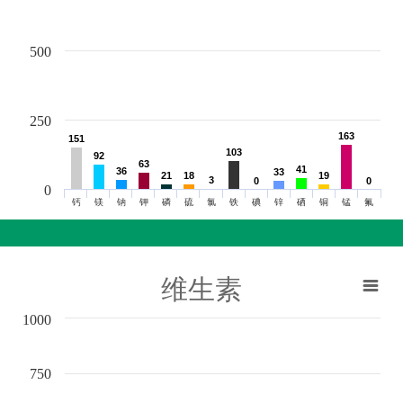
500
250
163
163
151
151
103
103
92
92
63
63
41
41
36
36
33
33
21
21
18
18
19
19
3
3
0
0
0
0
0
钙
镁
钠
钾
磷
硫
氯
铁
碘
锌
硒
铜
锰
氟
维生素
1000
750