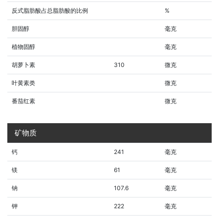
反式脂肪酸占总脂肪酸的比例
%
胆固醇
毫克
植物固醇
毫克
胡萝卜素
310
微克
叶黄素类
微克
番茄红素
微克
矿物质
钙
241
毫克
镁
61
毫克
钠
107.6
毫克
钾
222
毫克