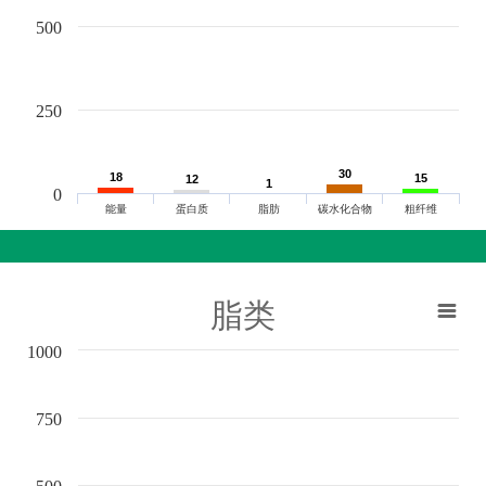
500
250
30
30
18
18
15
15
12
12
1
1
0
能量
蛋白质
脂肪
碳水化合物
粗纤维
脂类
1000
750