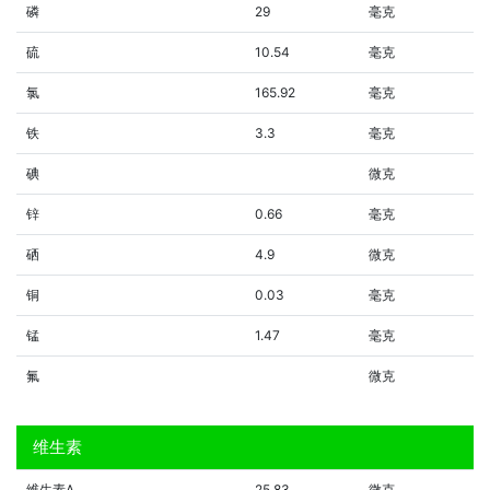
磷
29
毫克
硫
10.54
毫克
氯
165.92
毫克
铁
3.3
毫克
碘
微克
锌
0.66
毫克
硒
4.9
微克
铜
0.03
毫克
锰
1.47
毫克
氟
微克
维生素
维生素A
25.83
微克