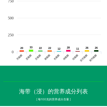
750
500
250
33
33
28
28
26
26
26
26
20
20
22
22
22
22
12
12
11
11
0
亮氨酸
蛋氨酸
苏氨酸
赖氨酸
色氨酸
缬氨酸
组氨酸
异亮氨酸
苯丙氨酸
海带（浸）的营养成分列表
[ 每100克的营养成分含量 ]