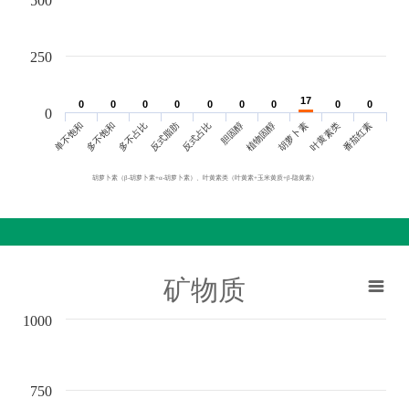
500
250
17
17
0
0
0
0
0
0
0
0
0
0
0
0
0
0
0
0
0
0
0
单不饱和
胆固醇
反式脂肪
叶黄素类
多不饱和
植物固醇
反式占比
番茄红素
多不占比
胡萝卜素
胡萝卜素（β-胡萝卜素+α-胡萝卜素）、叶黄素类（叶黄素+玉米黄质+β-隐黄素）
矿物质
1000
750