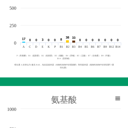
500
250
38
38
33
33
17
17
8
8
3
3
0
0
0
0
0
0
0
0
0
0
0
0
0
0
0
0
0
0
0
0
0
0
0
A
C
D
E
K
P
B1
B2
B3
B4
B5
B6
B7
B9
B12
B14
P（类黄酮） B1（硫胺素） B2（核黄素） B3（烟酸） B4（胆碱） B5（泛酸） B7（生物素） B9（叶酸）
B14（甜菜碱）
维生素 A 的单位为 微克 RAE，包括直接来源（动物性食物中的视黄醇）和间接来源（植物性食物中的类胡萝卜素
转化量）
氨基酸
1000