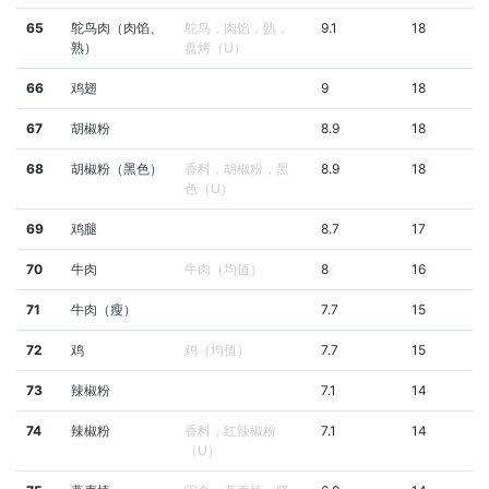
65
鸵鸟肉（肉馅、
鸵鸟，肉馅，熟，
9.1
18
熟）
盘烤（U）
66
鸡翅
9
18
67
胡椒粉
8.9
18
68
胡椒粉（黑色）
香料，胡椒粉，黑
8.9
18
色（U）
69
鸡腿
8.7
17
70
牛肉
牛肉（均值）
8
16
71
牛肉（瘦）
7.7
15
72
鸡
鸡（均值）
7.7
15
73
辣椒粉
7.1
14
74
辣椒粉
香料，红辣椒粉
7.1
14
（U）