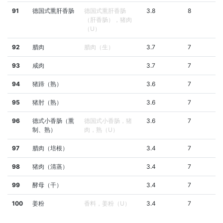
91
德国式熏肝香肠
德国式熏肝香肠
3.8
8
（肝香肠），猪肉
（U）
92
腊肉
腊肉（生）
3.7
7
93
咸肉
3.7
7
94
猪蹄（熟）
3.6
7
95
猪肘（熟）
3.6
7
96
德式小香肠（熏
德国式小香肠，猪
3.6
7
制、熟）
肉，熟（U）
97
腊肉（培根）
3.4
7
98
猪肉（清蒸）
3.4
7
99
酵母（干）
3.4
7
100
姜粉
香料，姜粉（U）
3.4
7