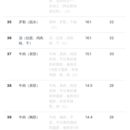
肉，后四分之一，
未加工（阿拉斯加
原住民）（U）
35
罗勒（脱水）
香料，罗勒，干燥
16.1
32
（U）
36
汤（拉面、鸡肉
汤，拉面，鸡肉
16.1
32
味、干）
味，干（U）
37
牛肉（肩部）
牛肉，肩肉，炖前
15.1
30
肘肉，可分离的瘦
肉和脂肪，修剪至
1/8英寸脂肪，所有
等级，熟，炖（U）
38
牛肉（肩部）
牛肉，肩肉，炖前
14.5
29
肘肉，可分离的瘦
肉和脂肪，修剪至0
脂肪，所有等级，
熟，炖（U）
39
牛肉（胸部）
牛肉，胸肉，平
14.4
29
底，可分离的瘦肉
和脂肪，修剪至1/8