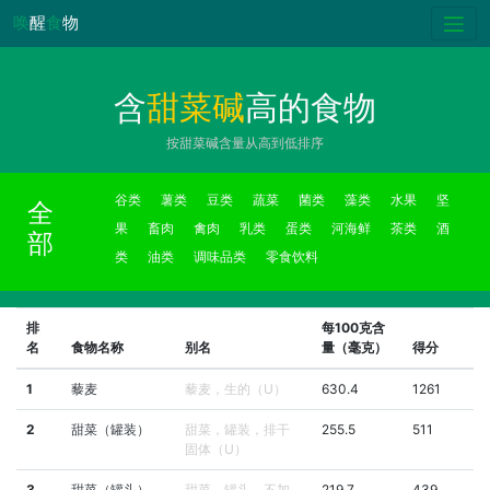
唤
醒
食
物
含
甜菜碱
高的食物
按甜菜碱含量从高到低排序
谷类
薯类
豆类
蔬菜
菌类
藻类
水果
坚
全
果
畜肉
禽肉
乳类
蛋类
河海鲜
茶类
酒
部
类
油类
调味品类
零食饮料
排
每100克含
名
食物名称
别名
量（毫克）
得分
1
藜麦
藜麦，生的（U）
630.4
1261
2
甜菜（罐装）
甜菜，罐装，排干
255.5
511
固体（U）
3
甜菜（罐头）
甜菜，罐头，不加
219.7
439