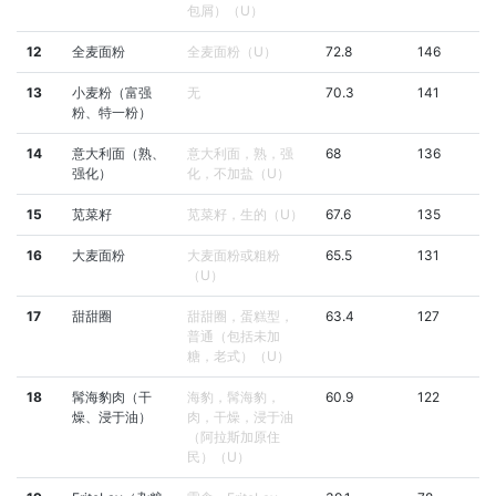
包屑）（U）
12
全麦面粉
全麦面粉（U）
72.8
146
13
小麦粉（富强
无
70.3
141
粉、特一粉）
14
意大利面（熟、
意大利面，熟，强
68
136
强化）
化，不加盐（U）
15
苋菜籽
苋菜籽，生的（U）
67.6
135
16
大麦面粉
大麦面粉或粗粉
65.5
131
（U）
17
甜甜圈
甜甜圈，蛋糕型，
63.4
127
普通（包括未加
糖，老式）（U）
18
髯海豹肉（干
海豹，髯海豹，
60.9
122
燥、浸于油）
肉，干燥，浸于油
（阿拉斯加原住
民）（U）