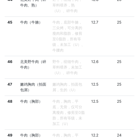
牛肉、熟）
草料喂养，熟
（U）、碎牛肉
45
牛肉（牛腩）
牛肉，底部牛腩，
12.7
25
三尖烤，可分离的
瘦肉和脂肪，修剪
至0脂肪，所有等
级，未加工（U）、
牛腰肉
46
北美野牛肉（碎
野牛，绞细牛肉，
12.6
25
牛肉）
草料喂养，未加工
（U）、碎牛肉
47
嫩鸡胸肉（拍面
嫩鸡胸肉，拍面包
12.5
25
包屑）
屑，生的（U）
48
牛肉（胸部）
牛肉，胸肉，平
12.5
25
底，无骨，仅可分
离瘦肉，修剪至0脂
肪，所有等级，未
加工（U）
49
牛肉（胸部）
牛肉，胸肉，平
12.2
24