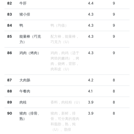
82
牛肝
4.4
9
83
猪小排
4.3
9
84
鸭
鸭（均值）
4.3
9
85
能量棒（巧克
配方棒，能量棒，
4.3
9
力）
巧克力（U）
86
鸡肉（烤肉）
鸡肉，肉鸡（适于
4.3
9
烤焙的嫩鸡），烤
肉，烧烤，背部，
肉和皮（U）
87
大肉肠
4.2
8
88
午餐肉
4.1
8
89
肉桂
香料，肉桂粉（U）
3.9
8
90
猪肉（排骨、
猪肉，新鲜，排
3.9
8
熟）
骨，可分离的瘦肉
和脂肪，熟，炖
（U）、肋排