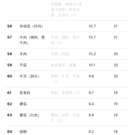
和脂肪，修剪至1/8
英寸脂肪，所有等
级，未加工（U）
56
肯德基（炸鸡）
10.7
21
57
牛肉（腌制、熏
牛肉，腌制，熏牛
10.7
21
牛肉）
肉（U）
58
羊肉
羊肉（均值）
10.2
20
59
平菇
糙皮侧耳、青蘑
10.1
20
60
牛至（脱水）
香料，牛至，干燥
9.8
20
（U）
61
姜黄粉
香料，姜黄粉（U）
9.7
19
62
蘑菇
9.4
19
63
蘑菇（白色）
蘑菇，白色，未加
9.4
19
工（U）
64
烧鹅
9.2
18