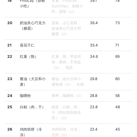
19
FritoLay（杂粮
零食，FritoLay，
39.1
78
小吃）
SunChips，杂粮小
吃，原味（U）
20
奶油夹心巧克力
蛋糕，点心蛋糕，
36.4
73
（糖霜）
奶油夹心巧克力和
糖霜（U）
21
葵花子仁
35.4
71
22
红薯（熟）
红薯，熟，带皮烘
34.6
69
焙，果肉，不加盐
（U）、地瓜
23
酱油（大豆和小
酱油，由大豆和小
29.8
60
麦）
麦制成（U）、生抽
24
咖喱粉
香料，咖喱粉（U）
28.8
58
25
白鲸（肉，干）
鲸鱼，白鲸，肉，
23.8
48
干（阿拉斯加原住
民）（U）
26
鸡肉馅饼（冷
鸡肉馅饼，冷冻，
22.4
45
冻）
生的（U）