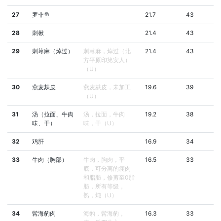
27
罗非鱼
21.7
43
28
刺楸
21.4
43
29
刺荨麻（焯过）
刺荨麻，焯过（北
21.4
43
方平原印第安人）
（U）
30
燕麦麸皮
燕麦麸皮，未加工
19.6
39
（U）
31
汤（拉面、牛肉
汤，拉面，牛肉
19.2
38
味、干）
味，干（U）
32
鸡肝
16.9
34
33
牛肉（胸部）
牛肉，胸肉，平
16.5
33
底，可分离的瘦肉
和脂肪，修剪至0脂
肪，所有等级，
熟，炖（U）
34
髯海豹肉
海豹，髯海豹，
16.3
33