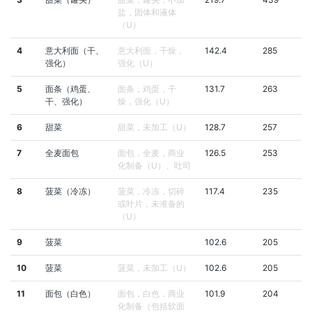
盐，固体和液体
（U）
4
意大利面（干、
意大利面，干燥，
142.4
285
强化）
强化（U）
5
面条（鸡蛋、
面条，鸡蛋，干
131.7
263
干、强化）
燥，强化（U）
6
甜菜
甜菜，未加工（U）
128.7
257
7
全麦面包
面包，全麦，商业
126.5
253
化制备（U）、吐司
8
菠菜（冷冻）
菠菜，冷冻，切碎
117.4
235
或叶片，未准备的
（U）
9
菠菜
102.6
205
10
菠菜
菠菜，未加工（U）
102.6
205
11
面包（白色）
面包，白色，商业
101.9
204
化制备（包括软面