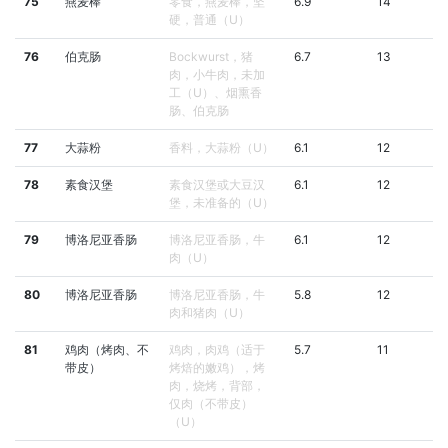
75
燕麦棒
零食，燕麦棒，坚
6.9
14
硬，普通（U）
76
伯克肠
Bockwurst，猪
6.7
13
肉，小牛肉，未加
工（U）、烟熏香
肠、伯克肠
77
大蒜粉
香料，大蒜粉（U）
6.1
12
78
素食汉堡
素食汉堡或大豆汉
6.1
12
堡，未准备的（U）
79
博洛尼亚香肠
博洛尼亚香肠，牛
6.1
12
肉（U）
80
博洛尼亚香肠
博洛尼亚香肠，牛
5.8
12
肉和猪肉（U）
81
鸡肉（烤肉、不
鸡肉，肉鸡（适于
5.7
11
带皮）
烤焙的嫩鸡），烤
肉，烧烤，背部，
仅肉（不带皮）
（U）