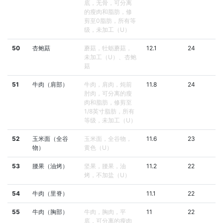
底，无骨，可分离
的瘦肉和脂肪，修
剪至0脂肪，所有等
级，未加工（U）
50
杏鲍菇
蘑菇，牡蛎蘑菇，
12.1
24
未加工（U）、杏鲍
菇
51
牛肉（肩部）
牛肉，肩肉，炖前
11.8
24
肘肉，可分离的瘦
肉和脂肪，修剪至
1/8英寸脂肪，所有
等级，未加工（U）
52
玉米面（全谷
玉米面，全谷物，
11.6
23
物）
黄色（U）
53
腰果（油烤）
坚果，腰果，油
11.2
22
烤，不加盐（U）
54
牛肉（里脊）
11.1
22
55
牛肉（胸部）
牛肉，胸肉，平
11
22
底，可分离的瘦肉