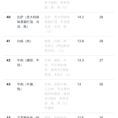
英寸脂肪，所有等
级，熟，炖（U）
40
比萨（意大利辣
比萨，意大利辣味
14.2
28
味香肠打顶、冷
香肠打顶，常规面
冻、熟）
包皮，冷冻、熟
（U）
41
白鲸（肉）
鲸鱼，白鲸，肉，
13.8
28
未加工（阿拉斯加
原住民）（U）
42
牛肉（腰部、牛
牛肉，腰肉，牛
13.3
27
排）
排，可分离的瘦
肉，修剪到0脂肪，
精选，未加工（U）
43
牛肉（牛腩、
牛肉，底部牛腩，
13
26
熟）
三尖烤，可分离的
瘦肉和脂肪，修剪
至0脂肪，所有等
级，熟，烤（U）、
牛腰肉
44
北美野牛肉（碎
野牛，绞细牛肉，
12.8
26