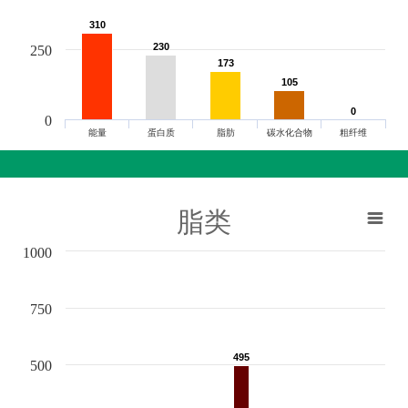
310
310
230
230
250
173
173
105
105
0
0
0
能量
蛋白质
脂肪
碳水化合物
粗纤维
脂类
1000
750
495
495
500