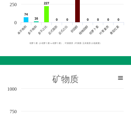
227
227
250
74
74
16
16
0
0
0
0
0
0
0
0
0
0
0
0
0
单不饱和
胆固醇
反式脂肪
叶黄素类
多不饱和
植物固醇
反式占比
番茄红素
多不占比
胡萝卜素
胡萝卜素（β-胡萝卜素+α-胡萝卜素）、叶黄素类（叶黄素+玉米黄质+β-隐黄素）
矿物质
1000
750