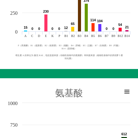
374
374
230
230
250
114
114
104
104
65
65
54
54
21
21
15
15
12
12
0
0
0
0
0
0
0
0
0
0
0
0
0
A
C
D
E
K
P
B1
B2
B3
B4
B5
B6
B7
B9
B12
B14
P（类黄酮） B1（硫胺素） B2（核黄素） B3（烟酸） B4（胆碱） B5（泛酸） B7（生物素） B9（叶酸）
B14（甜菜碱）
维生素 A 的单位为 微克 RAE，包括直接来源（动物性食物中的视黄醇）和间接来源（植物性食物中的类胡萝卜素
转化量）
氨基酸
1000
750
612
612