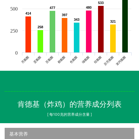
533
533
480
480
477
477
500
414
414
397
397
343
343
321
321
258
258
250
0
亮氨酸
蛋氨酸
苏氨酸
赖氨酸
色氨酸
缬氨酸
组氨酸
异亮氨酸
苯丙氨酸
肯德基（炸鸡）的营养成分列表
[ 每100克的营养成分含量 ]
基本营养