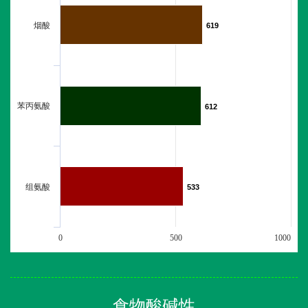
烟酸
619
619
苯丙氨酸
612
612
组氨酸
533
533
0
500
1000
食物酸碱性