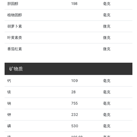
胆固醇
198
毫克
植物固醇
毫克
胡萝卜素
微克
叶黄素类
微克
番茄红素
微克
矿物质
钙
109
毫克
镁
28
毫克
钠
755
毫克
钾
232
毫克
磷
530
毫克