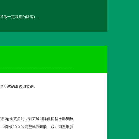
能导致一定程度的腹泻）。
是肌酸的渗透调节剂。
服用3g或更多时，甜菜碱对降低同型半胱氨酸
中降低10％的同型半胱氨酸，或在同型半胱