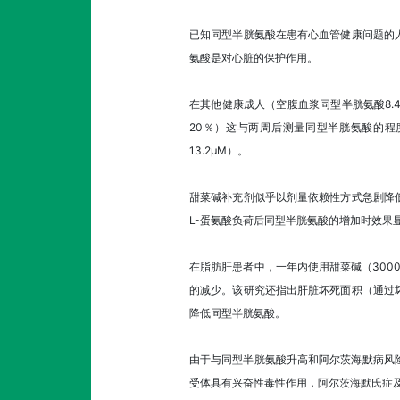
已知同型半胱氨酸在患有心血管健康问题的
氨酸是对心脏的保护作用。
在其他健康成人（空腹血浆同型半胱氨酸8.4-
20％）这与两周后测量同型半胱氨酸的程度
13.2μM）。
甜菜碱补充剂似乎以剂量依赖性方式急剧降
L-蛋氨酸负荷后同型半胱氨酸的增加时效果
在脂肪肝患者中，一年内使用甜菜碱（300
的减少。该研究还指出肝脏坏死面积（通过坏
降低同型半胱氨酸。
由于与同型半胱氨酸升高和阿尔茨海默病风
受体具有兴奋性毒性作用，阿尔茨海默氏症