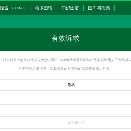
报告
领域图谱
知识图谱
图库与视频
[ PubMed ]
有效诉求
由对全球最大的生物医学文献数据库PubMed及维基百科与中医名著利用人工智能算
对于任何诉求而言，对其有效的补充剂的最高权重值为100。
别名
老年痴呆症