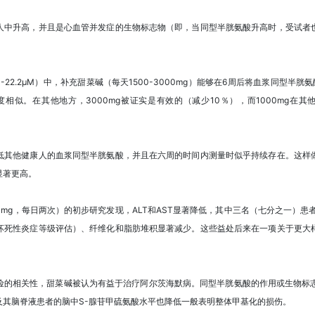
人中升高，并且是心血管并发症的生物标志物（即，当同型半胱氨酸升高时，受试者
22.2μM）中，补充甜菜碱（每天1500-3000mg）能够在6周后将血浆同型半胱氨酸
相似。在其他地方，3000mg被证实是有效的（减少10％），而1000mg在其他
低其他健康人的血浆同型半胱氨酸，并且在六周的时间内测量时似乎持续存在。这样
显著更高。
0mg，每日两次）的初步研究发现，ALT和AST显著降低，其中三名（七分之一）患
死性炎症等级评估）、纤维化和脂肪堆积显著减少。这些益处后来在一项关于更大样本
险的相关性，甜菜碱被认为有益于治疗阿尔茨海默病。同型半胱氨酸的作用或生物标志
及其脑脊液患者的脑中S-腺苷甲硫氨酸水平也降低一般表明整体甲基化的损伤。