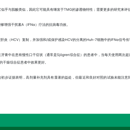
它似乎与肌酸类似，因此它可能具有继发于TMG的渗透物特性；需要更多的研究来评
够增强干扰素A（IFNα）疗法的抗病毒功效。
炎（HCV）复制，并加强和/或保护感染HCV的分离的Huh-7细胞中的IFNα信号传
牙膏中在患有慢性口干症状（通常是Sjögren综合征）的患者中，当每天使用两次
重的干燥综合征患者中效果更好。
）的初步证据表明，高剂量补充剂具有显著的益处，但最近和良好对照的试验未能注意