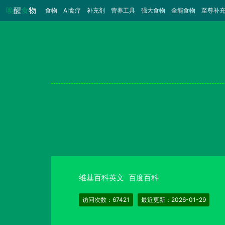
唤
醒
食
物
食物
（当前）
AI食疗
补充剂
营养工具
强大食物
全能食物
至尊补
维基百科英文
百度百科
访问次数：67421
最近更新：2026-01-29