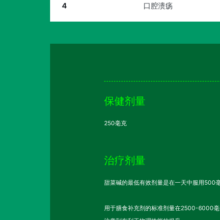
4
口腔溃疡
保健剂量
250毫克
治疗剂量
甜菜碱的最低有效剂量是在一天中服用50
用于膳食补充剂的标准剂量在2500-60