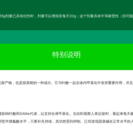
6g剂量已具有抗性时，剂量可以增加至每天20g；这个剂量具有中等耐受性（但可
特别说明
代谢产物，也是甜菜根的一种成分。它与叶酸一起在体内甲基化中发挥重要作用，并且
。
影响叶酸和SAMe代谢，以支持全身甲基化。在此时观察人类证据时，看起来每天
同型半胱氨酸水平，只要补充持续，其仍然受到抑制。已经发现甜菜碱在正常水平的人