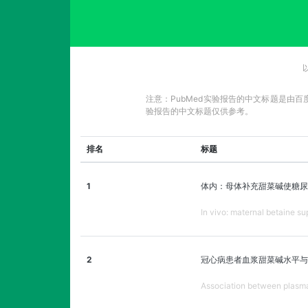
注意：PubMed实验报告的中文标题是由
验报告的中文标题仅供参考。
排名
标题
1
体内：母体补充甜菜碱使糖尿
In vivo: maternal betaine s
2
冠心病患者血浆甜菜碱水平与
Association between plasma 