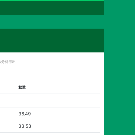
法分析得出
权重
36.49
33.53