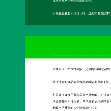
注意到有利于物理性能的提升。
研究肝脏脂肪和纤维化时，当受试者看起来对
甜菜碱（三甲基甘氨酸）是体内胆碱的活性
经过沸煮的食品会导致甜菜碱浓度显著下降
甜菜碱可直接甲基化同型半胱氨酸，它还间接
浓度是有效和可靠的。单剂量的甜菜碱降低
氨酸水平升高的人中降低20-40％。