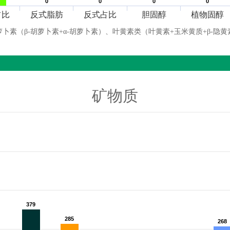
0
0
0
0
0
0
0
0
占比
反式脂肪
反式占比
胆固醇
植物固醇
萝卜素（β-胡萝卜素+α-胡萝卜素）、叶黄素类（叶黄素+玉米黄质+β-隐黄
矿物质
379
379
285
285
268
268