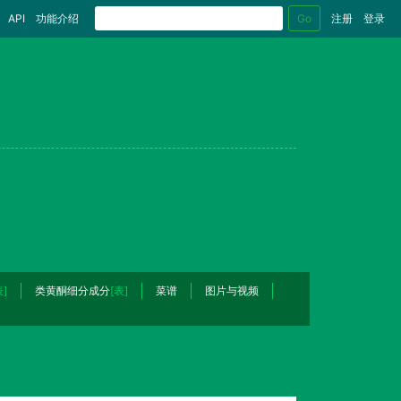
Go
API
功能介绍
注册
登录
表]
类黄酮细分成分
[表]
菜谱
图片与视频