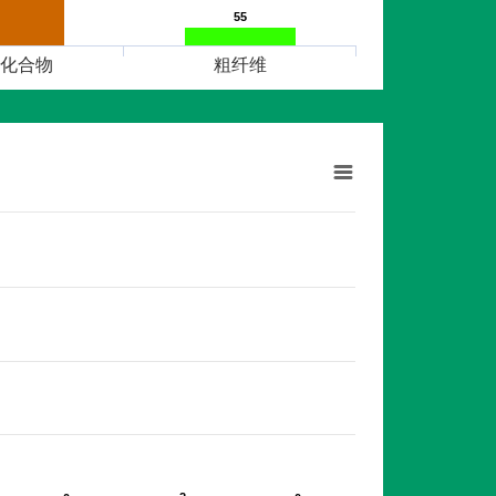
55
55
化合物
粗纤维