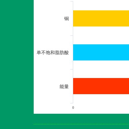
铜
单不饱和脂肪酸
能量
0