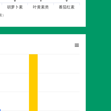
2
2
0
0
0
0
胡萝卜素
叶黄素类
番茄红素
素）