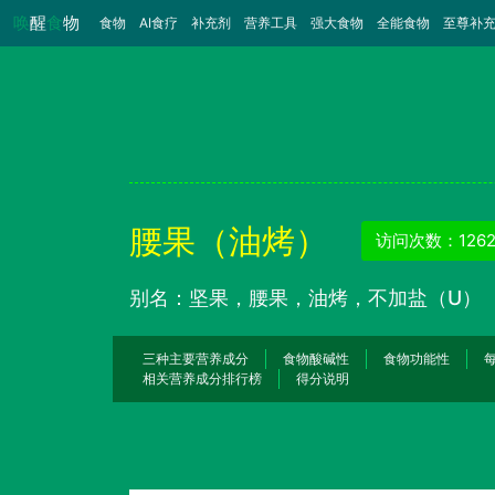
唤
醒
食
物
食物
（当前）
AI食疗
补充剂
营养工具
强大食物
全能食物
至尊补
腰果（油烤）
访问次数：1262
别名：坚果，腰果，油烤，不加盐（U）
三种主要营养成分
食物酸碱性
食物功能性
相关营养成分排行榜
得分说明