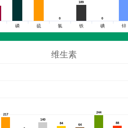
189
189
0
0
0
0
磷
硫
氯
铁
碘
锌
维生素
244
244
217
217
140
140
88
88
84
84
64
64