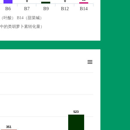
0
0
0
0
B6
B7
B9
B12
B14
9（叶酸） B14（甜菜碱）
物中的类胡萝卜素转化量）
523
523
351
351