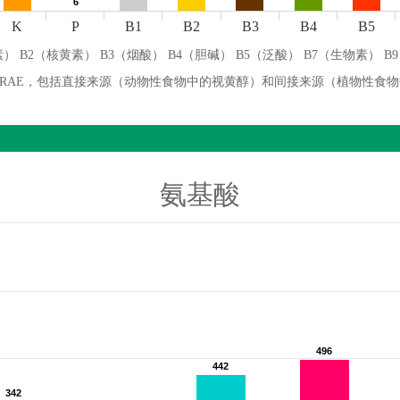
6
6
K
P
B1
B2
B3
B4
B5
） B2（核黄素） B3（烟酸） B4（胆碱） B5（泛酸） B7（生物素） B
微克 RAE，包括直接来源（动物性食物中的视黄醇）和间接来源（植物性食
氨基酸
496
496
442
442
342
342