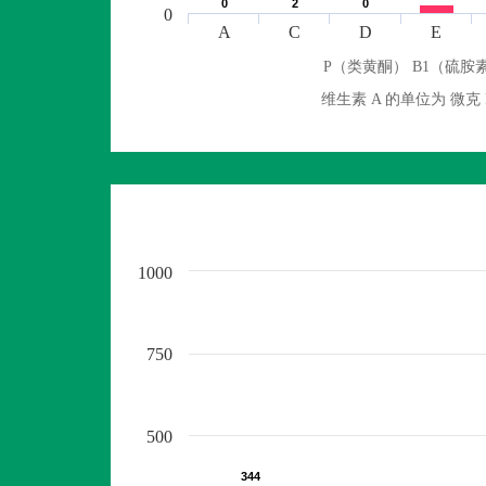
0
0
2
2
0
0
0
A
C
D
E
P（类黄酮） B1（硫胺素
维生素 A 的单位为 
1000
750
500
344
344