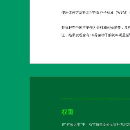
使用体外方法将水溶性白芥子粘液（WSM
芥菜籽在中国主要作为香料和药物消费，具有抗
证，结果发现含有5%芥菜种子的饲料明显
权重
在“有效诉求”中，权重值越高表示该补充剂