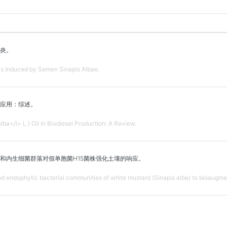
炎。
is Induced by Semen Sinapis Albae.
应用：综述。
ba</i> L.) Oil in Biodiesel Production: A Review.
和内生细菌群落对假单胞菌H15菌株强化土壤的响应。
d endophytic bacterial communities of white mustard (Sinapis alba) to bioaugmen