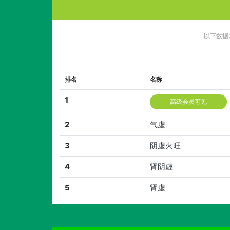
以下数据
排名
名称
1
高级会员可见
2
气虚
3
阴虚火旺
4
肾阴虚
5
肾虚