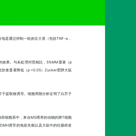
地是通过抑制一组炎症介质（包括TNF-α，
效果。与未处理对照相比，5%MM显著（p
食显著降低（p <0.05）Zucker肥胖大鼠
芥子提取物诱导。细胞周期分析证明了白芥子
肠腺癌细胞系中，来自MS喂养的动物的脾T细胞
制DMH诱导的免疫失衡以及大鼠中的结肠癌发