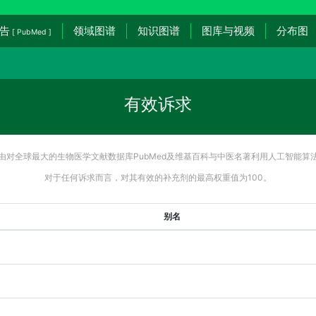
告
领域图谱
知识图谱
图库与视频
分布图
[ PubMed ]
有效诉求
由对全球最大的生物医学文献数据库PubMed及维基百科与中医名著利用人工智能算
对于任何诉求而言，对其有效的补充剂的最高权重值为100。
别名