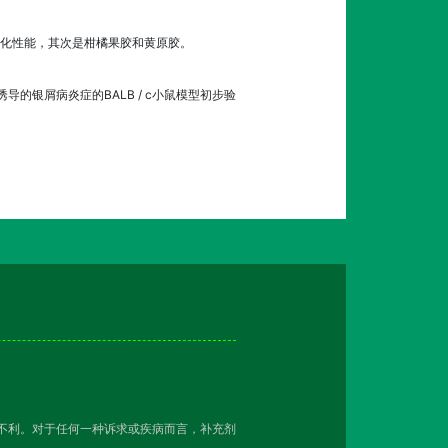
氧化性能，其次是柑橘果胶和黄原胶。
的银屑病炎症的BALB / c小鼠模型初步验
越不利。对于任何一种诉求或疾病而言，补充剂