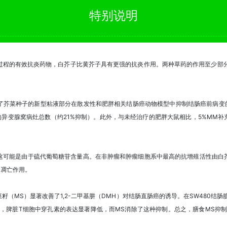
特别说明
程的有效抗炎药物，白芥子比黄芥子具有更强的抗炎作用。两种草药的作用至少部分
了芥菜种子的新型粘液部分在散发性和肥胖相关结肠癌动物模型中抑制结肠癌前病变的
鼠结肠中的异变腺窝病灶总数（约21%抑制）。此外，与未经治疗的肥胖大鼠相比，5%MM补充饮
这可能是由于硫代葡萄糖苷含量高。在非肿瘤和肿瘤细胞系中最高的抗增殖活性由白
促凋亡作用。
芥菜籽（MS）显著改善了1,2-二甲基肼（DMH）对结肠直肠癌的诱导。在SW480结
，脾脏T细胞中穿孔素的表达显著降低，而MS消除了这种抑制。总之，膳食MS抑