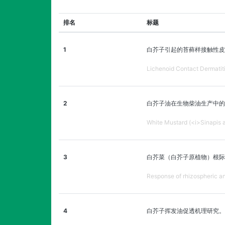
排名
标题
1
白芥子引起的苔藓样接触性皮
Lichenoid Contact Dermatit
2
白芥子油在生物柴油生产中的
White Mustard (<i>Sinapis al
3
白芥菜（白芥子原植物）根际
Response of rhizospheric an
4
白芥子挥发油促透机理研究。