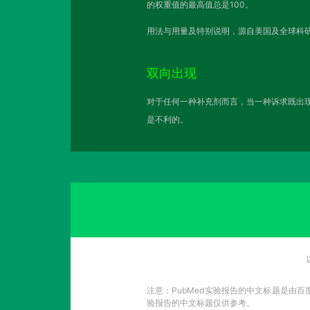
的权重值的最高值总是100。
用法与用量及特别说明，源自美国及全球科研
双向出现
对于任何一种补充剂而言，当一种诉求既出现
是不利的。
注意：PubMed实验报告的中文标题是由
验报告的中文标题仅供参考。