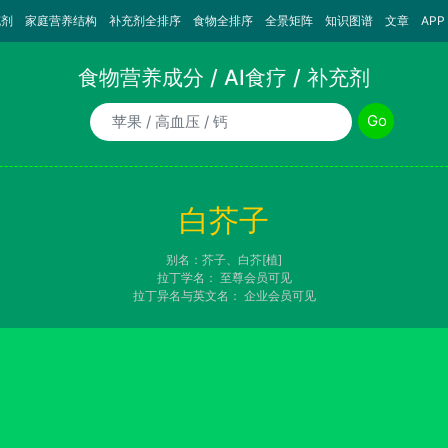
充剂
家庭营养结构
补充剂全排序
食物全排序
全景矩阵
知识图谱
文章
APP
食物营养成分 / AI食疗 / 补充剂
食物/AI食疗诉求/补充剂名称
Go
白芥子
别名：芥子、白芥[植]
拉丁学名：
至尊会员可见
拉丁异名与英文名：
企业会员可见