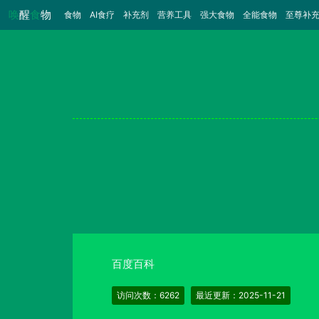
唤
醒
食
物
食物
（当前）
AI食疗
补充剂
营养工具
强大食物
全能食物
至尊补
百度百科
访问次数：6262
最近更新：2025-11-21