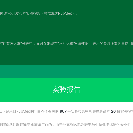
机构公开发布的实验报告（数据源为PubMed）。
在“有效诉求”列表中，同时又出现在“不利诉求”列表中时，表示的是以正常剂量使
实验报告
以下是来自PubMed的与白芥子有关的
807
份实验报告中相关度最高的
20
份实验报
百度翻译或谷歌翻译完成翻译工作的，由于补充剂名称及医学与生物化学术语的专业