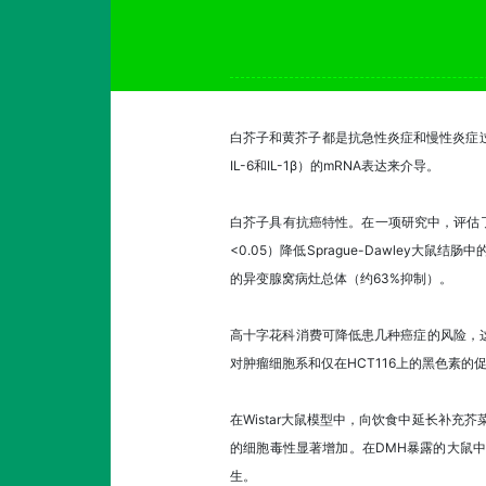
白芥子和黄芥子都是抗急性炎症和慢性炎症过
IL-6和IL-1β）的mRNA表达来介导。
白芥子具有抗癌特性。在一项研究中，评估
<0.05）降低Sprague-Dawley大
的异变腺窝病灶总体（约63%抑制）。
高十字花科消费可降低患几种癌症的风险，
对肿瘤细胞系和仅在HCT116上的黑色素的
在Wistar大鼠模型中，向饮食中延长补充
的细胞毒性显著增加。在DMH暴露的大鼠中
生。