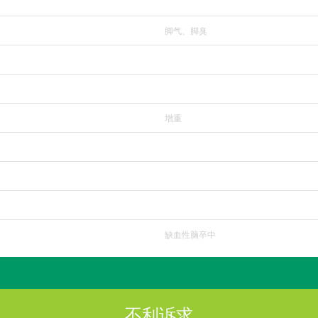
脚气、脚臭
增重
缺血性脑卒中
不利诉求