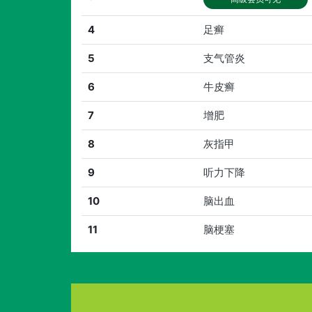
4
足癣
5
支气管炎
6
牛皮癣
7
增肥
8
灰指甲
9
听力下降
10
脑出血
11
脑梗塞