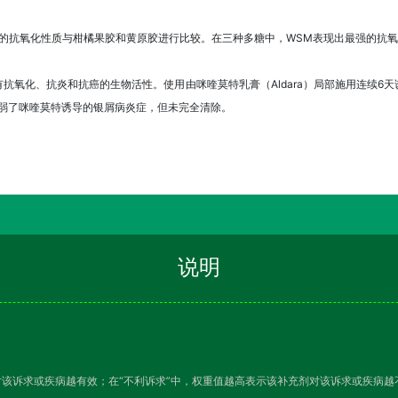
）的抗氧化性质与柑橘果胶和黄原胶进行比较。在三种多糖中，WSM表现出最强的抗
氧化、抗炎和抗癌的生物活性。使用由咪喹莫特乳膏（Aldara）局部施用连续6天诱导
减弱了咪喹莫特诱导的银屑病炎症，但未完全清除。
说明
对该诉求或疾病越有效；在“不利诉求”中，权重值越高表示该补充剂对该诉求或疾病