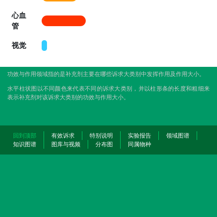
心血
管
视觉
功效与作用领域指的是补充剂主要在哪些诉求大类别中发挥作用及作用大小。
水平柱状图以不同颜色来代表不同的诉求大类别，并以柱形条的长度和粗细来
表示补充剂对该诉求大类别的功效与作用大小。
回到顶部
有效诉求
特别说明
实验报告
领域图谱
知识图谱
图库与视频
分布图
同属物种