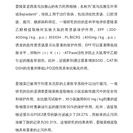
委陵菜是西喜马拉雅山的有力药用植物，名称为“喜马拉雅五叶草
或Bajradanti”，传统上用于治疗疾病，包括消化性溃疡、口腔溃
疡、腹泻、糖尿病和癌症。一项研究的目的是科学地评价委陵菜
乙醇根提取物对实验大鼠的胃溃疡保护作用。EPF（200-
400mg / kg，p.o.）对EtOH，PL和CRS（400mg / kg，p.o.）
诱发的急性胃溃疡显示出显著的保护作用。EPF可以显著降低组
胺水平，抑制H（+）K（+）-ATPase活性并防止大鼠胃中乙醇
引起的微血管损伤。此外，还观察到通过显著增加SOD，CAT和
GSH的含量并降低LPO活性而具有抗氧化作用。
委陵菜已被用于印度东北部的土著医学系统中以治疗腹泻。一项
研究的目的是调查委陵菜根提取物在小鼠实验性腹泻中的安全性
和保护作用。在抗腹泻试验中，对小鼠施用800 mg / kg剂量的提
取物显示对蓖麻油引起的腹泻有50%的保护作用。此外，该提取
物还显示出PGE2诱导的肠分泌减少了29.27%，而标准的止泻药
洛哌丁胺的记录为30.31%。这项研究的结果表明，委陵菜根提取
物具有显著的止泻作用。