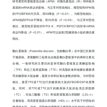
研究黄芪和委陵菜混合物（APM）对胰岛素抵抗（IR）和IR相关
基因的mRNA表达的影响。与正常对照组相比，模型组和APM组
的FPG和FINS均升高，而ISI降低（P <0.01）。与模型组相比，
APM组的FPG水平降低，而ISI升高（P <0.05）。与正常对照组
相比，模型组肝脏组织中PI3-K，PEPCK和PGC1的所有mRNA
表达均降低（P <0.01）。APM可以改善2型糖尿病小鼠的胰岛素
抵抗。
翻白委陵菜（Potentilla discolor，也称翻白草）在中国已长期用
于糖尿病。类黄酮和三萜类化合物是翻白委陵菜中的两种主要化
合物。一项研究的主要目的是研究翻白委陵菜总黄酮提取物
（TFE）和总三萜类提取物（TTE）对高脂饮食和链脲佐菌素诱
导的糖尿病大鼠血糖，脂质分布和抗氧化参数的影响。与对照组
相比，接受TFE或TTE治疗的糖尿病大鼠的FBG和GSP浓度降
低。同时，经TFE或TTE治疗的糖尿病大鼠的血清总胆固醇
（TC），甘油三酸酯（TG）和低密度脂蛋白胆固醇（LDL-c）
含量较低，而高密度脂蛋白胆固醇（HDL-c）水平高于对照组的
糖尿病大鼠。此外，提取物处理降低了糖尿病大鼠的MDA和NO