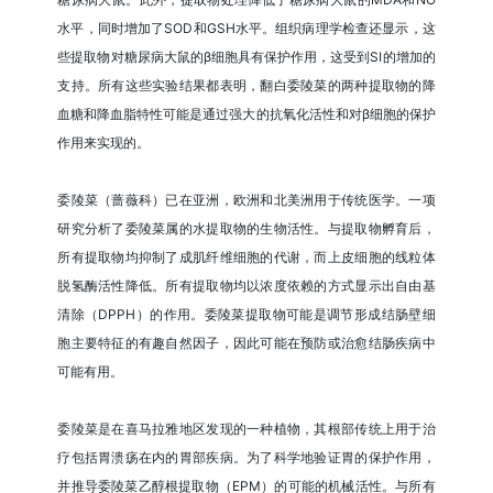
水平，同时增加了SOD和GSH水平。组织病理学检查还显示，这
些提取物对糖尿病大鼠的β细胞具有保护作用，这受到SI的增加的
支持。所有这些实验结果都表明，翻白委陵菜的两种提取物的降
血糖和降血脂特性可能是通过强大的抗氧化活性和对β细胞的保护
作用来实现的。
委陵菜（蔷薇科）已在亚洲，欧洲和北美洲用于传统医学。一项
研究分析了委陵菜属的水提取物的生物活性。与提取物孵育后，
所有提取物均抑制了成肌纤维细胞的代谢，而上皮细胞的线粒体
脱氢酶活性降低。所有提取物均以浓度依赖的方式显示出自由基
清除（DPPH）的作用。委陵菜提取物可能是调节形成结肠壁细
胞主要特征的有趣自然因子，因此可能在预防或治愈结肠疾病中
可能有用。
委陵菜是在喜马拉雅地区发现的一种植物，其根部传统上用于治
疗包括胃溃疡在内的胃部疾病。为了科学地验证胃的保护作用，
并推导委陵菜乙醇根提取物（EPM）的可能的机械活性。与所有