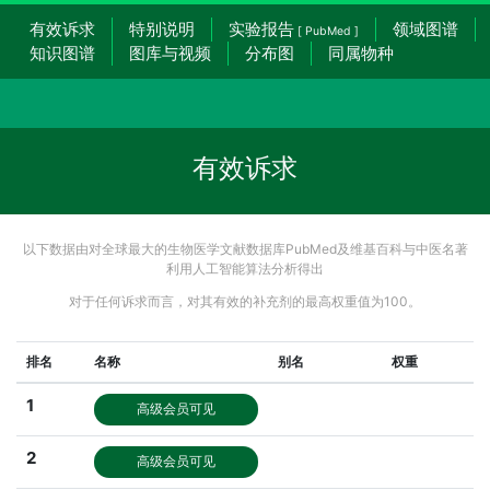
有效诉求
特别说明
实验报告
领域图谱
[ PubMed ]
知识图谱
图库与视频
分布图
同属物种
有效诉求
以下数据由对全球最大的生物医学文献数据库PubMed及维基百科与中医名著
利用人工智能算法分析得出
对于任何诉求而言，对其有效的补充剂的最高权重值为100。
排名
名称
别名
权重
1
高级会员可见
2
高级会员可见