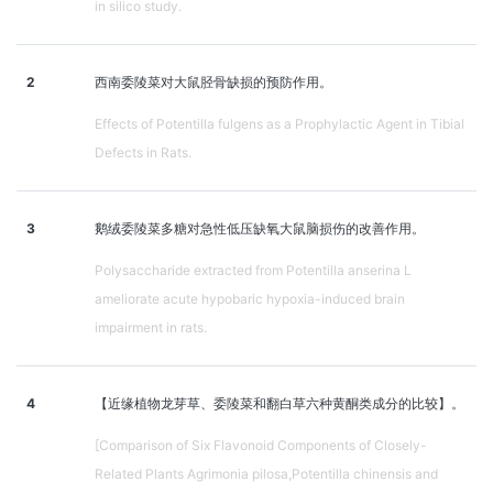
in silico study.
2
西南委陵菜对大鼠胫骨缺损的预防作用。
Effects of Potentilla fulgens as a Prophylactic Agent in Tibial
Defects in Rats.
3
鹅绒委陵菜多糖对急性低压缺氧大鼠脑损伤的改善作用。
Polysaccharide extracted from Potentilla anserina L
ameliorate acute hypobaric hypoxia-induced brain
impairment in rats.
4
【近缘植物龙芽草、委陵菜和翻白草六种黄酮类成分的比较】。
[Comparison of Six Flavonoid Components of Closely-
Related Plants Agrimonia pilosa,Potentilla chinensis and