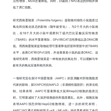
活性增加，MDA含量降低。同时，Et减弱了Nrf2表达的抑制并降
低了凋亡指数。
研究西南委陵菜（Potentilla fulgens）提取物对雄性小鼠脂质过
氧化和抗氧化状态的影响（随年龄变化）。与2个月大的小鼠相
比，在18个月大的小鼠中观察到了硫代巴比妥酸反应性物质
（TBARS）的水平显著增加，GPx1和CAT活性降低以及ORAC降
低。用西南委陵菜提取物处理可显著降低肝脏和肾脏中的TBARS
水平，改善CAT和GPx1活性，并改善衰老小鼠的血清ORAC。这
项研究表明，西南委陵菜是一种有效的抗氧化剂，可以缓解与年
龄有关的氧化应激和相关疾病。
一项研究旨在探讨中国委陵菜（AAPC）的亚洲酸对肝细胞脂质
代谢的影响，探讨APC对抗NAFLD（非酒精性脂肪肝）的潜在机
制。结果表明，AAPC可显著降低大鼠和HepG2细胞的脂质沉
积。它明显减轻了大鼠肝细胞损伤和脂质紊乱。此外，细胞实验
表明AAPC强烈抑制HepG2细胞增殖。进一步的研究表明，
AAPC治疗通过抑制核因子-κB（NF-kB）途径显着减轻了炎症