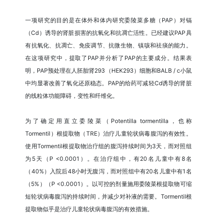
一项研究的目的是在体外和体内研究委陵菜多糖（PAP）对镉
（Cd）诱导的肾脏损害的抗氧化和抗凋亡活性。已经建议PAP具
有抗氧化、抗凋亡、免疫调节、抗微生物、镇咳和祛痰的能力。
在这项研究中，提取了PAP并分析了PAP的主要成分。结果表
明，PAP预处理在人胚胎肾293（HEK293）细胞和BALB / c小鼠
中均显著改善了氧化还原稳态。PAP的给药可减轻Cd诱导的肾脏
的线粒体功能障碍，变性和纤维化。
为了确定用直立委陵菜（Potentilla tormentilla，也称
Tormentil）根提取物（TRE）治疗儿童轮状病毒腹泻的有效性。
使用Tormentil根提取物治疗组的腹泻持续时间为3天，而对照组
为5天（P <0.0001）。在治疗组中，有20名儿童中有8名
（40%）入院后48小时无腹泻，而对照组中有20名儿童中有1名
（5%）（P <0.0001）。以可控的剂量施用委陵菜根提取物可缩
短轮状病毒腹泻的持续时间，并减少对补液的需要。Tormentil根
提取物似乎是治疗儿童轮状病毒腹泻的有效措施。