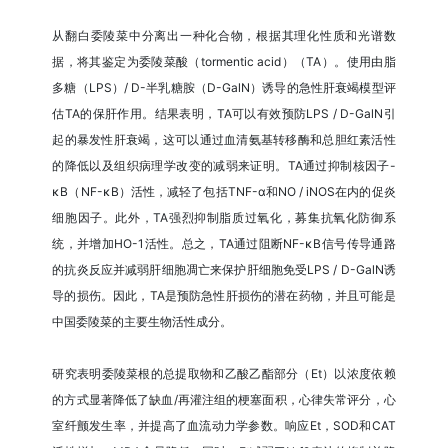
从翻白委陵菜中分离出一种化合物，根据其理化性质和光谱数
据，将其鉴定为委陵菜酸（tormentic acid）（TA）。使用由脂
多糖（LPS）/ D-半乳糖胺（D-GalN）诱导的急性肝衰竭模型评
估TA的保肝作用。结果表明，TA可以有效预防LPS / D-GalN引
起的暴发性肝衰竭，这可以通过血清氨基转移酶和总胆红素活性
的降低以及组织病理学改变的减弱来证明。TA通过抑制核因子-
κB（NF-κB）活性，减轻了包括TNF-α和NO / iNOS在内的促炎
细胞因子。此外，TA强烈抑制脂质过氧化，募集抗氧化防御系
统，并增加HO-1活性。总之，TA通过阻断NF-κB信号传导通路
的抗炎反应并减弱肝细胞凋亡来保护肝细胞免受LPS / D-GalN诱
导的损伤。因此，TA是预防急性肝损伤的潜在药物，并且可能是
中国委陵菜的主要生物活性成分。
研究表明委陵菜根的总提取物和乙酸乙酯部分（Et）以浓度依赖
的方式显著降低了缺血/再灌注组的梗塞面积，心律失常评分，心
室纤颤发生率，并提高了血流动力学参数。响应Et，SOD和CAT