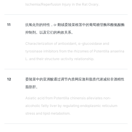
Ischemia/Reperfusion Injury in the Rat Ovary.
11
抗氧化剂的特性，α-鹅绒委陵菜根茎中的葡萄糖苷酶和酪氨酸酶
抑制剂。以及它们的构效关系。
Characterization of antioxidant, α-glucosidase and
tyrosinase inhibitors from the rhizomes of Potentilla anserina
L. and their structure-activity relationship.
12
委陵菜中的亚洲酸通过调节内质网应激和脂质代谢减轻非酒精性
脂肪肝。
Asiatic acid from Potentilla chinensis alleviates non-
alcoholic fatty liver by regulating endoplasmic reticulum
stress and lipid metabolism.