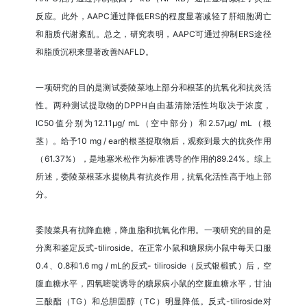
反应。此外，AAPC通过降低ERS的程度显著减轻了肝细胞凋亡
和脂质代谢紊乱。总之，研究表明，AAPC可通过抑制ERS途径
和脂质沉积来显著改善NAFLD。
一项研究的目的是测试委陵菜地上部分和根茎的抗氧化和抗炎活
性。两种测试提取物的DPPH自由基清除活性均取决于浓度，
IC50值分别为12.11μg/ mL（空中部分）和2.57μg/ mL（根
茎）。给予10 mg / ear的根茎提取物后，观察到最大的抗炎作用
（61.37%），是地塞米松作为标准诱导的作用的89.24%。综上
所述，委陵菜根茎水提物具有抗炎作用，抗氧化活性高于地上部
分。
委陵菜具有抗降血糖，降血脂和抗氧化作用。一项研究的目的是
分离和鉴定反式-tiliroside。在正常小鼠和糖尿病小鼠中每天口服
0.4、0.8和1.6 mg / mL的反式- tiliroside（反式银椴甙）后，空
腹血糖水平，四氧嘧啶诱导的糖尿病小鼠的空腹血糖水平，甘油
三酸酯（TG）和总胆固醇（TC）明显降低。反式-tiliroside对