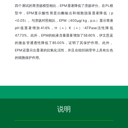
四个测试的胃溃疡模型相比，EPM显著降低了溃疡评分。在PL模
型中，EPM显示酸性胃蛋白酶输出和细胞脱落显著降低（p
<0.05）。与溃疡对照相比，EPM（400μg/ kg，p.o.）显示胃液
pH值显著增加41.6%，H（+）K（+）-ATPase活性降低
47.73%。此外，EPM的粘液含量显著增加了58.60%，伊文思蓝
的微血管通透性降低了85.00%，证明了其保护作用。此外，
EPM还显示出显著的抗氧化活性，并且在组织病理学上具有出色
的细胞保护作用。
说明