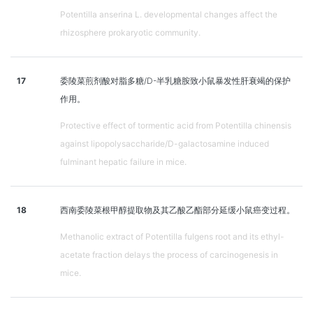
Potentilla anserina L. developmental changes affect the
rhizosphere prokaryotic community.
17
委陵菜煎剂酸对脂多糖/D-半乳糖胺致小鼠暴发性肝衰竭的保护
作用。
Protective effect of tormentic acid from Potentilla chinensis
against lipopolysaccharide/D-galactosamine induced
fulminant hepatic failure in mice.
18
西南委陵菜根甲醇提取物及其乙酸乙酯部分延缓小鼠癌变过程。
Methanolic extract of Potentilla fulgens root and its ethyl-
acetate fraction delays the process of carcinogenesis in
mice.