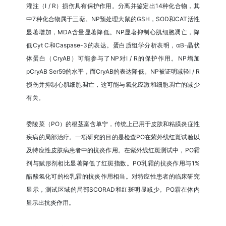
灌注（I / R）损伤具有保护作用。分离并鉴定出14种化合物，其
中7种化合物属于三萜。NP预处理大鼠的GSH，SOD和CAT活性
显著增加，MDA含量显著降低。NP显著抑制心肌细胞凋亡，降
低Cyt C和Caspase-3的表达。蛋白质组学分析表明，αB-晶状
体蛋白（CryAB）可能参与了NP对I / R的保护作用。NP增加
pCryAB Ser59的水平，而CryAB的表达降低。NP被证明减轻I / R
损伤并抑制心肌细胞凋亡，这可能与氧化应激和细胞凋亡的减少
有关。
委陵菜（PO）的根茎富含单宁，传统上已用于皮肤和粘膜炎症性
疾病的局部治疗。一项研究的目的是检查PO在紫外线红斑试验以
及特应性皮肤病患者中的抗炎作用。在紫外线红斑测试中，PO霜
剂与赋形剂相比显著降低了红斑指数。PO乳霜的抗炎作用与1%
醋酸氢化可的松乳霜的抗炎作用相当。对特应性患者的临床研究
显示，测试区域的局部SCORAD和红斑明显减少。PO霜在体内
显示出抗炎作用。