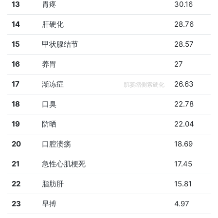
13
胃疼
30.16
14
肝硬化
28.76
15
甲状腺结节
28.57
16
养胃
27
17
渐冻症
26.63
肌萎缩侧索硬化
18
口臭
22.78
19
防晒
22.04
20
口腔溃疡
18.69
21
急性心肌梗死
17.45
22
脂肪肝
15.81
23
早搏
4.97