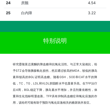
24
房颤
4.54
25
白内障
3.22
特别说明
研究委陵菜总黄酮的降血糖和抗氧化活性。与正常大鼠相比，给
予STZ会导致胰腺氧化损伤，然后通过较高的MDA，较低的胰岛
素和较高的BGL证明高血糖。随着GSH，SOD和CAT水平的降
低，TC，TG，LDL和VLDL胆固醇水平也显著升高。在TFP治疗
后4周，BGL稳定下降，胰岛素水平增加，并且剂量依赖性，体
重和生化指标明显改善。TFP具有抑制高血糖症和氧化应激的作
用，该给药可能有助于预防与氧化应激相关的糖尿病并发症。