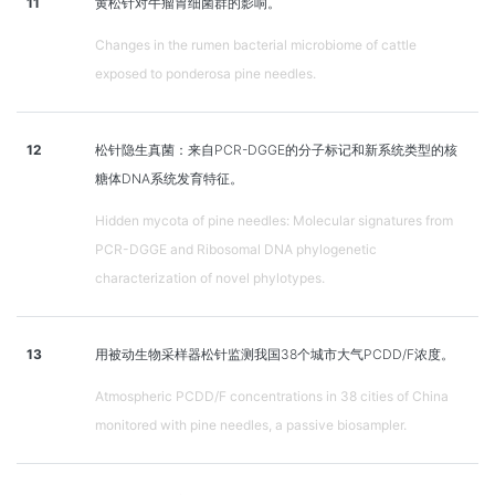
11
黄松针对牛瘤胃细菌群的影响。
Changes in the rumen bacterial microbiome of cattle
exposed to ponderosa pine needles.
12
松针隐生真菌：来自PCR-DGGE的分子标记和新系统类型的核
糖体DNA系统发育特征。
Hidden mycota of pine needles: Molecular signatures from
PCR-DGGE and Ribosomal DNA phylogenetic
characterization of novel phylotypes.
13
用被动生物采样器松针监测我国38个城市大气PCDD/F浓度。
Atmospheric PCDD/F concentrations in 38 cities of China
monitored with pine needles, a passive biosampler.