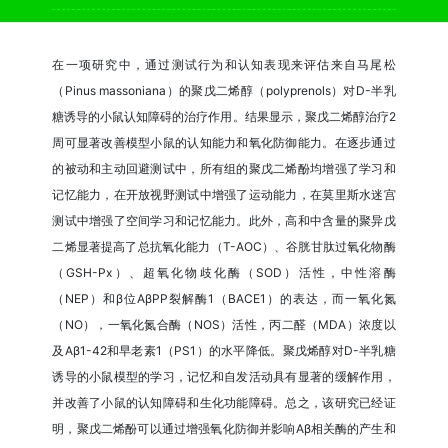
在一项研究中，通过测试行为和认知表现来评估来自马尾松
（Pinus massoniana）的聚戊二烯醇（polyprenols）对D-半乳
糖诱导的小鼠认知障碍的治疗作用。结果显示，聚戊二烯醇治疗2
周可显著改善模型小鼠的认知能力和氧化防御能力。在逐步通过
的被动和主动回避测试中，所有组的聚戊二烯酚均增强了学习和
记忆能力，在开放视野测试中增强了运动能力，在莫里斯水迷宫
测试中增强了空间学习和记忆能力。此外，高和中含量的聚异戊
二烯显著提高了总抗氧化能力（T-AOC）、谷胱甘肽过氧化物酶
（GSH-Px）、超氧化物歧化酶（SOD）活性，中性溶酶
（NEP）和β位AβPP裂解酶1（BACE1）的表达，而一氧化氮
（NO），一氧化氮合酶（NOS）活性，丙二醛（MDA）浓度以
及Aβ1-42和早老素1（PS1）的水平降低。聚戊烯醇对D-半乳糖
诱导的小鼠模型的学习，记忆和自发活动具有显著的缓解作用，
并改善了小鼠的认知障碍和生化功能障碍。总之，该研究已经证
明，聚戊二烯酚可以通过增强氧化防御并影响Aβ相关酶的产生和