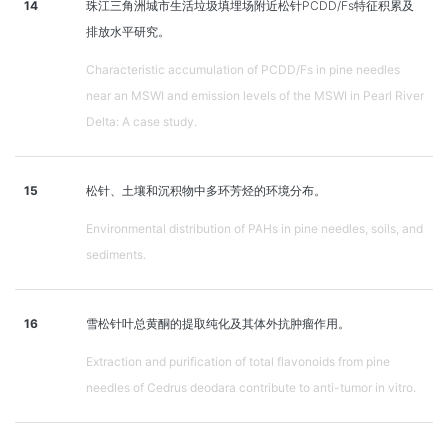
14
珠江三角洲城市生活垃圾填埋场附近松针PCDD/Fs特征积累及
排放水平研究。
Characteristic accumulation of PCDD/Fs in pine needles
near an MSWI and emission levels of the MSWI in Pearl River
Delta: A case study.
15
松针、土壤和沉积物中多环芳烃的环境分布。
Environmental distribution of PAHs in pine needles, soils, and
sediments.
16
雪松针叶总黄酮的提取纯化及其体外抗肿瘤作用。
Extraction and purification of total flavonoids from pine
needles of Cedrus deodara contribute to anti-tumor in vitro.