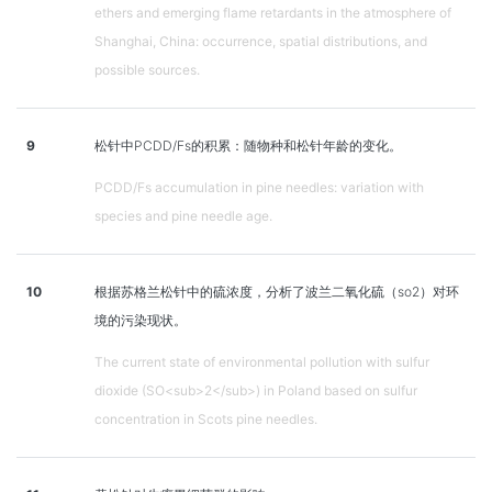
ethers and emerging flame retardants in the atmosphere of
Shanghai, China: occurrence, spatial distributions, and
possible sources.
9
松针中PCDD/Fs的积累：随物种和松针年龄的变化。
PCDD/Fs accumulation in pine needles: variation with
species and pine needle age.
10
根据苏格兰松针中的硫浓度，分析了波兰二氧化硫（so2）对环
境的污染现状。
The current state of environmental pollution with sulfur
dioxide (SO<sub>2</sub>) in Poland based on sulfur
concentration in Scots pine needles.