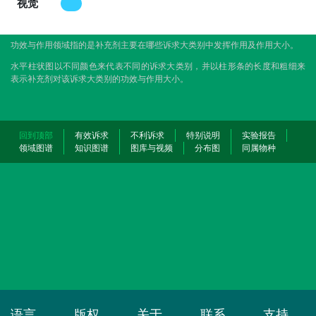
视觉
功效与作用领域指的是补充剂主要在哪些诉求大类别中发挥作用及作用大小。
水平柱状图以不同颜色来代表不同的诉求大类别，并以柱形条的长度和粗细来
表示补充剂对该诉求大类别的功效与作用大小。
回到顶部
有效诉求
不利诉求
特别说明
实验报告
领域图谱
知识图谱
图库与视频
分布图
同属物种
语言
版权
关于
联系
支持