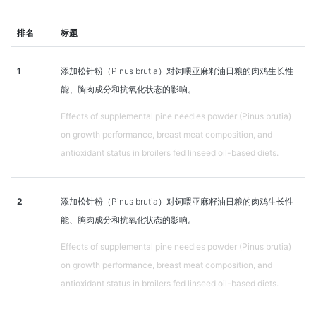
排名
标题
1
添加松针粉（Pinus brutia）对饲喂亚麻籽油日粮的肉鸡生长性
能、胸肉成分和抗氧化状态的影响。
Effects of supplemental pine needles powder (Pinus brutia)
on growth performance, breast meat composition, and
antioxidant status in broilers fed linseed oil-based diets.
2
添加松针粉（Pinus brutia）对饲喂亚麻籽油日粮的肉鸡生长性
能、胸肉成分和抗氧化状态的影响。
Effects of supplemental pine needles powder (Pinus brutia)
on growth performance, breast meat composition, and
antioxidant status in broilers fed linseed oil-based diets.