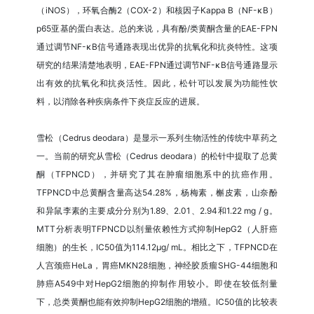
（iNOS），环氧合酶2（COX-2）和核因子Kappa B（NF-κB）
p65亚基的蛋白表达。总的来说，具有酚/类黄酮含量的EAE-FPN
通过调节NF-κB信号通路表现出优异的抗氧化和抗炎特性。这项
研究的结果清楚地表明，EAE-FPN通过调节NF-κB信号通路显示
出有效的抗氧化和抗炎活性。因此，松针可以发展为功能性饮
料，以消除各种疾病条件下炎症反应的进展。
雪松（Cedrus deodara）是显示一系列生物活性的传统中草药之
一。当前的研究从雪松（Cedrus deodara）的松针中提取了总黄
酮（TFPNCD），并研究了其在肿瘤细胞系中的抗癌作用。
TFPNCD中总黄酮含量高达54.28%，杨梅素，槲皮素，山奈酚
和异鼠李素的主要成分分别为1.89、2.01、2.94和1.22 mg / g。
MTT分析表明TFPNCD以剂量依赖性方式抑制HepG2（人肝癌
细胞）的生长，IC50值为114.12μg/ mL。相比之下，TFPNCD在
人宫颈癌HeLa，胃癌MKN28细胞，神经胶质瘤SHG-44细胞和
肺癌A549中对HepG2细胞的抑制作用较小。即使在较低剂量
下，总类黄酮也能有效抑制HepG2细胞的增殖。IC50值的比较表