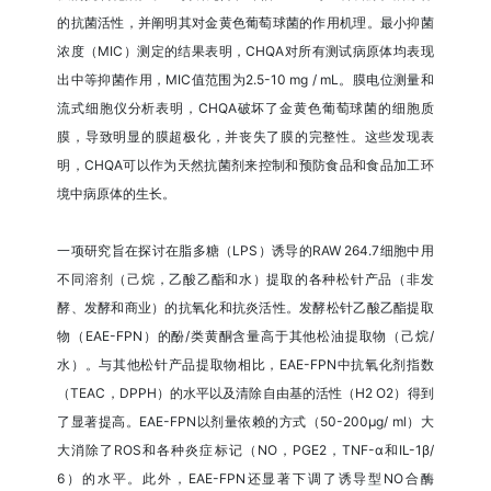
的抗菌活性，并阐明其对金黄色葡萄球菌的作用机理。最小抑菌
浓度（MIC）测定的结果表明，CHQA对所有测试病原体均表现
出中等抑菌作用，MIC值范围为2.5-10 mg / mL。膜电位测量和
流式细胞仪分析表明，CHQA破坏了金黄色葡萄球菌的细胞质
膜，导致明显的膜超极化，并丧失了膜的完整性。这些发现表
明，CHQA可以作为天然抗菌剂来控制和预防食品和食品加工环
境中病原体的生长。
一项研究旨在探讨在脂多糖（LPS）诱导的RAW 264.7细胞中用
不同溶剂（己烷，乙酸乙酯和水）提取的各种松针产品（非发
酵、发酵和商业）的抗氧化和抗炎活性。发酵松针乙酸乙酯提取
物（EAE-FPN）的酚/类黄酮含量高于其他松油提取物（己烷/
水）。与其他松针产品提取物相比，EAE-FPN中抗氧化剂指数
（TEAC，DPPH）的水平以及清除自由基的活性（H2 O2）得到
了显著提高。EAE-FPN以剂量依赖的方式（50-200μg/ ml）大
大消除了ROS和各种炎症标记（NO，PGE2，TNF-α和IL-1β/
6）的水平。此外，EAE-FPN还显著下调了诱导型NO合酶