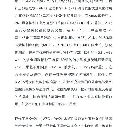
用，在体外和/或体内评估了抗氧化剂，抗诱变和抗肿瘤活性。松
针乙醇提取物（PNE）显著抑制Fe（2+）诱导的脂质过氧化作用
并在体外清除1,1-二苯基-2-2-吡啶并肼基。在Ames试验中，
PNE显著抑制了鼠伤寒沙门氏菌TA98或TA100中2-蒽胺，2-硝
基芴或叠氮化钠的致突变性。在3-（4,5-二甲基噻唑-2-
基）-2,5-二苯基四唑鎓中，与正常细胞（HDF）相比，PNE暴露
有效抑制癌细胞（MCF-7，SNU-638和HL-60）的生长。溴化
物测定。在体内抗肿瘤研究中，将补充了冻干松针粉（5%，wt /
wt）的饮食饲喂接种了肉瘤180细胞的小鼠或接受乳癌致癌剂
7,12-二甲基苯并[a]蒽（DMBA）的大鼠，50 mg / kg体重）。在
两个模型系统中，通过松针补充抑制了肿瘤发生。此外，在
DMBA诱发的乳腺肿瘤模型中，松针补充大鼠的血尿素氮和天冬
氨酸转氨酶水平显著降低。这些结果表明，松针对癌细胞具有强
的抗氧化、抗诱变和抗增殖作用，并且在体内也具有抗肿瘤作
用，并指出它们在癌症预防中的潜在用途。
评价了雪松松针（WEC）的松针水溶性提取物对五种食源性细菌
的抗菌活性，并通过透射电子显微镜研究了其相关机理。体外抗