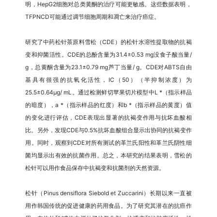
明，HepG2细胞对总类黄酮的治疗可能更敏感。这些数据表明，
TFPNCD可能通过调节细胞周期和凋亡来治疗癌症。
研究了中药松针茶原料雪松（CDE）的松针水溶性提取物的抗褐
变和抑菌活性。CDE的总酚含量为31.4±0.53 mg没食子酸当量/
g，总黄酮含量为23.1±0.79 mg芦丁当量/ g。CDE对ABTS自由
基具有很强的抗氧化活性，IC（50）（半抑制浓度）为
25.5±0.64μg/ mL。通过检测鲜切苹果切片模型中L *（指示样品
的暗度），a *（指示样品的红度）和b *（指示样品的黄度）值
的变化进行评估，CDE表现出显著的抗褐变作用与抗坏血酸相
比。另外，发现CDE与0.5%抗坏血酸组合显示出协同的抗褐变作
用。同时，观察到CDE对所有测试的革兰氏阳性和革兰氏阴性细
菌均显示出有效的抗菌作用。总之，本研究的结果表明，雪松的
松针可以用作食品保存中抗褐变和抗菌剂的天然资源。
松针（Pinus densiflora Siebold et Zuccarini）长期以来一直被
用作韩国传统的促进健康的药用食品。为了研究其潜在的抗癌作