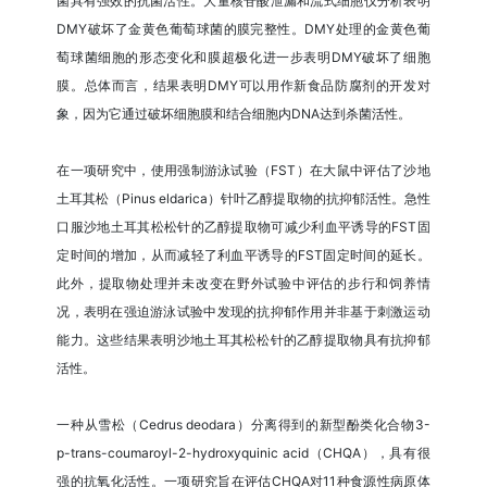
菌具有强效的抗菌活性。大量核苷酸泄漏和流式细胞仪分析表明
DMY破坏了金黄色葡萄球菌的膜完整性。DMY处理的金黄色葡
萄球菌细胞的形态变化和膜超极化进一步表明DMY破坏了细胞
膜。总体而言，结果表明DMY可以用作新食品防腐剂的开发对
象，因为它通过破坏细胞膜和结合细胞内DNA达到杀菌活性。
在一项研究中，使用强制游泳试验（FST）在大鼠中评估了沙地
土耳其松（Pinus eldarica）针叶乙醇提取物的抗抑郁活性。急性
口服沙地土耳其松松针的乙醇提取物可减少利血平诱导的FST固
定时间的增加，从而减轻了利血平诱导的FST固定时间的延长。
此外，提取物处理并未改变在野外试验中评估的步行和饲养情
况，表明在强迫游泳试验中发现的抗抑郁作用并非基于刺激运动
能力。这些结果表明沙地土耳其松松针的乙醇提取物具有抗抑郁
活性。
一种从雪松（Cedrus deodara）分离得到的新型酚类化合物3-
p-trans-coumaroyl-2-hydroxyquinic acid（CHQA），具有很
强的抗氧化活性。一项研究旨在评估CHQA对11种食源性病原体