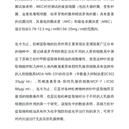
菌试验表明，WEC对经测试的食源细菌（包括大肠杆菌、变形杆
菌、金黄色葡萄球菌、枯草芽孢杆菌和蜡状芽孢杆菌）具有显著
的抗菌活性，其最低抑菌浓度（MIC）和最低杀菌浓度（MBC）
值分别在0.78-12.5 mg / ml和1.56-25mg / ml的范围内。
迄今为止，松树提取物的抗癌作用主要表现在亚洲国家广泛分布
的物种中。通过磺基罗丹明B测定法在不同的人类癌细胞系中测
定了苏格兰松针甲醇提取物和精油的细胞毒性。发现这种针状提
取物能抑制几种对人体内雌激素受体阴性乳腺癌细胞具有选择性
的人癌细胞系MDA-MB-231的存活率（半数最大抑制浓度[IC50]
35μg/ ml），而雌激素受体-阳性乳腺癌细胞MCF-7（IC50
86μg/ ml）。迄今为止，它是对各种松树物种的针叶提取物而言
最强的细胞毒作用，也是比较松树提取物对分子不同的人乳腺癌
细胞抗癌作用的第一个研究。该报告中的数据表明，苏格兰松针
提取物和精油具有作为化学预防剂或化学治疗剂的潜力，可用于
对内分泌治疗无反应的乳腺肿瘤。