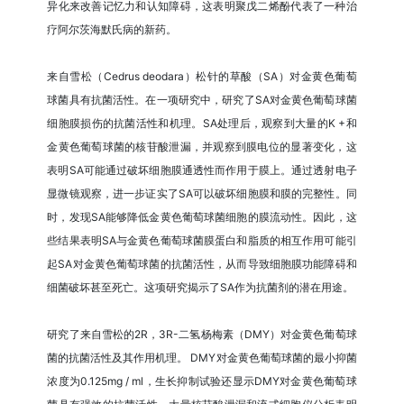
异化来改善记忆力和认知障碍，这表明聚戊二烯酚代表了一种治
疗阿尔茨海默氏病的新药。
来自雪松（Cedrus deodara）松针的草酸（SA）对金黄色葡萄
球菌具有抗菌活性。在一项研究中，研究了SA对金黄色葡萄球菌
细胞膜损伤的抗菌活性和机理。SA处理后，观察到大量的K +和
金黄色葡萄球菌的核苷酸泄漏，并观察到膜电位的显著变化，这
表明SA可能通过破坏细胞膜通透性而作用于膜上。通过透射电子
显微镜观察，进一步证实了SA可以破坏细胞膜和膜的完整性。同
时，发现SA能够降低金黄色葡萄球菌细胞的膜流动性。因此，这
些结果表明SA与金黄色葡萄球菌膜蛋白和脂质的相互作用可能引
起SA对金黄色葡萄球菌的抗菌活性，从而导致细胞膜功能障碍和
细菌破坏甚至死亡。这项研究揭示了SA作为抗菌剂的潜在用途。
研究了来自雪松的2R，3R-二氢杨梅素（DMY）对金黄色葡萄球
菌的抗菌活性及其作用机理。 DMY对金黄色葡萄球菌的最小抑菌
浓度为0.125mg / ml，生长抑制试验还显示DMY对金黄色葡萄球