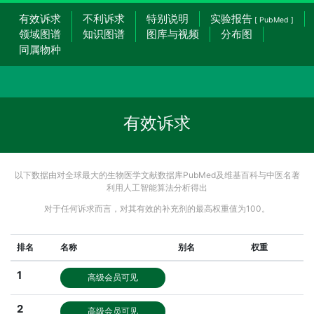
有效诉求
不利诉求
特别说明
实验报告
[ PubMed ]
领域图谱
知识图谱
图库与视频
分布图
同属物种
有效诉求
以下数据由对全球最大的生物医学文献数据库PubMed及维基百科与中医名著
利用人工智能算法分析得出
对于任何诉求而言，对其有效的补充剂的最高权重值为100。
排名
名称
别名
权重
1
高级会员可见
2
高级会员可见