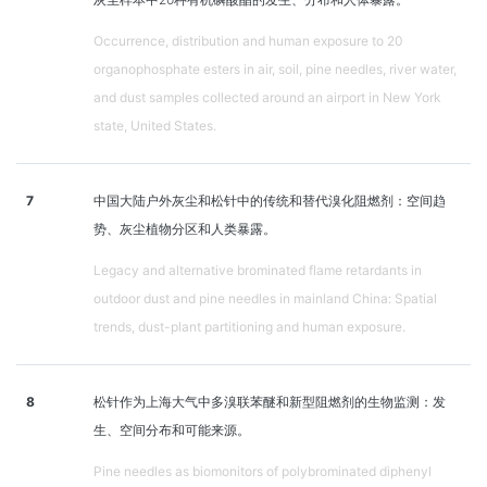
Occurrence, distribution and human exposure to 20
organophosphate esters in air, soil, pine needles, river water,
and dust samples collected around an airport in New York
state, United States.
7
中国大陆户外灰尘和松针中的传统和替代溴化阻燃剂：空间趋
势、灰尘植物分区和人类暴露。
Legacy and alternative brominated flame retardants in
outdoor dust and pine needles in mainland China: Spatial
trends, dust-plant partitioning and human exposure.
8
松针作为上海大气中多溴联苯醚和新型阻燃剂的生物监测：发
生、空间分布和可能来源。
Pine needles as biomonitors of polybrominated diphenyl