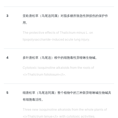
3
亚欧唐松草（马尾连同属）对脂多糖所致急性肺损伤的保护作
用。
The protective effects of Thalictrum minus L. on
lipopolysaccharide-induced acute lung injury.
4
多叶唐松草（马尾连）根中的细胞毒性异喹啉生物碱。
Cytotoxic isoquinoline alkaloids from the roots of
<i>Thalictrum foliolosum</i>.
5
细唐松草（马尾连同属）整个植物中的三种新异喹啉碱生物碱具
有细胞毒活性。
Three new isoquinoline alkaloids from the whole plants of
<i>Thalictrum tenue</i> with cytotoxic activities.