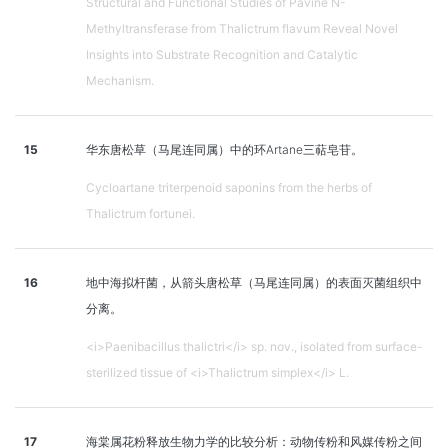
Structural and Functional Studies of Pavine N-
Methyltransferase from Thalictrum flavum Reveal Novel
Insights into Substrate Recognition and Catalytic
Mechanism.
15
华东唐松草（马尾连同属）中的环Artane三萜皂苷。
Cycloartane triterpenoid saponins from the herbs of
Thalictrum fortunei.
16
地中海拟杆菌，从箭头唐松草（马尾连同属）的表面灭菌组织中
分离。
<i>Paenibacillus thalictri</i> sp. nov., isolated from surface-
sterilized tissue of <i>Thalictrum simplex</i> L.
17
海棠属花粉释放生物力学的比较分析：动物传粉和风媒传粉之间