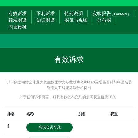
有效诉求
不利诉求
特别说明
实验报告
[ PubMed ]
领域图谱
知识图谱
图库与视频
分布图
同属物种
有效诉求
以下数据由对全球最大的生物医学文献数据库PubMed及维基百科与中医名著
利用人工智能算法分析得出
对于任何诉求而言，对其有效的补充剂的最高权重值为100。
排名
名称
别名
权重
1
高级会员可见