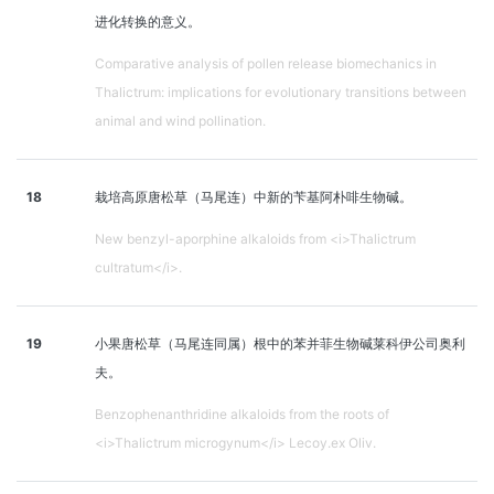
进化转换的意义。
Comparative analysis of pollen release biomechanics in
Thalictrum: implications for evolutionary transitions between
animal and wind pollination.
18
栽培高原唐松草（马尾连）中新的苄基阿朴啡生物碱。
New benzyl-aporphine alkaloids from <i>Thalictrum
cultratum</i>.
19
小果唐松草（马尾连同属）根中的苯并菲生物碱莱科伊公司奥利
夫。
Benzophenanthridine alkaloids from the roots of
<i>Thalictrum microgynum</i> Lecoy.ex Oliv.