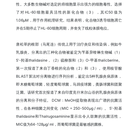
性。大多数生物碱对选定的癌细胞显示出强力的细胞毒性。选择
了对HL-60细胞最具活性的新化合物（3），其IC50值为
1.06μM，用于作用机理研究。结果表明，化合物3诱导细胞凋亡
并在S期停止了HL-60细胞周期，并丧失了线粒体膜电位。
唐松草的根部（马尾连）传统上用于治疗炎症和传染病，例如牛
乳腺炎。分离出的三种化合物被鉴定为苄基异喹啉生物碱（1）
5'-羟基thalidasine，（2）硫柳胺和（3）O-甲基thalicberine。
第一次报道了来自丁香根的化合物（2）和（3）。使用核苷酸
BLAST算法对分离物进行序列分析，鉴定出5种乳腺炎病原体，
即木糖葡萄球菌，轻度葡萄球菌，马蹄疫球菌，粪肠球菌和团聚
泛菌。该研究首次报道了来自印度克什米尔山谷的乳腺炎病原体
的分离和分子特征。 DCM：MeOH提取物表现出广谱的抗菌活
性，在各种细菌之间变化（MIC = 250-500µg / ml）。 5'-羟基
thalidasine和Thalrugosaminine显示出令人鼓舞的抗菌活性，
MIC值为64-128μg/ ml，而葡萄球菌是最敏感的菌株。