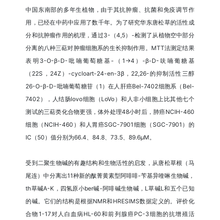
中国东南部的多年生植物，由于其抗肿瘤、抗菌和免疫调节作
用，已经在中药中应用了数千年。为了研究华东唐松草的活性成
分和抗肿瘤作用的机理，通过3-（4,5）-检测了从植物空中部分
分离的八种三萜对肿瘤细胞系的生长抑制作用。MTT法测定结果
表明3-O-β-D-吡喃葡萄糖基-（1→4）-β-D-呋喃葡糖基
（22S，24Z）-cycloart-24-en-3β，22,26-的抑制活性三醇
26-O-β-D-吡喃葡萄糖苷（1）在人肝癌Bel-7402细胞系（Bel-
7402），人结肠lovo细胞（LoVo）和人非小细胞上比其他七个
测试的三萜类化合物更强，体外处理48小时后，肺癌NCIH-460
细胞（NCIH-460）和人胃癌SGC-7901细胞（SGC-7901）的
IC（50）值分别为66.4、84.8、73.5、89.6μM。
受到二聚生物碱的有趣结构和生物活性的启发，从唐松草根（马
尾连）中分离出11种新的酞菁黄素型阿啡啡-苄基异喹啉生物碱，
th草碱A-K，四氢原小ber碱-阿啡碱生物碱，L草碱L和五个已知
的碱。它们的结构是根据NMR和HRESIMS数据定义的。评价化
合物1-17对人白血病HL-60和前列腺癌PC-3细胞的抗增殖活