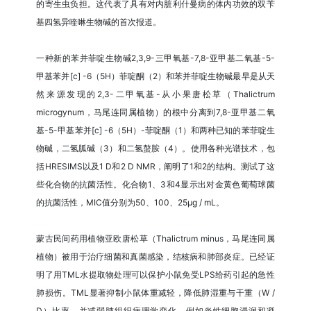
的寄生虫负担。这代表了具有对内脏利什曼病的体内功效的双苄
基四氢异喹啉生物碱的首次报道。
一种新的苯并菲啶生物碱2,3,9-三甲氧基-7,8-亚甲基二氧基-5-
甲基苯并[c] -6（5H）菲啶酮（2）和苯并菲啶生物碱最早是从天
然来源发现的2,3-二甲氧基-从小果唐松草（Thalictrum
microgynum，马尾连同属植物）的根中分离到7,8-亚甲基二氧
基-5-甲基苯并[c] -6（5H）-菲啶酮（1）和两种已知的苯菲啶生
物碱，二氢胍碱（3）和二氢螯胺（4）。使用各种光谱技术，包
括HRESIMS以及1 D和2 D NMR，阐明了1和2的结构。测试了这
些化合物的抗菌活性。化合物1、3和4显示出对金黄色葡萄球菌
的抗菌活性，MIC值分别为50、100、25μg / mL。
蒙古民间药用植物亚欧唐松草（Thalictrum minus，马尾连同属
植物）被用于治疗细菌和真菌感染，结核病和肺部炎症。已经证
明了用TML水提取物处理可以保护小鼠免受LPS给药引起的急性
肺损伤。TML显著抑制小鼠体重减轻，降低肺湿重与干重（W /
D）比率，并减弱肺组织病理学变化，例如炎性细胞浸润和凝