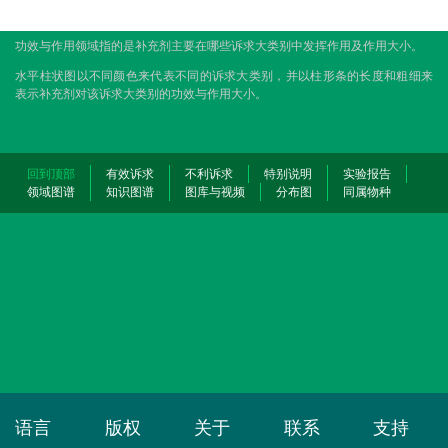
功效与作用领域指的是补充剂主要在哪些诉求大类别中发挥作用及作用大小。
水平柱状图以不同颜色来代表不同的诉求大类别，并以柱形条的长度和粗细来
表示补充剂对该诉求大类别的功效与作用大小。
回到顶部
有效诉求
不利诉求
特别说明
实验报告
领域图谱
知识图谱
图库与视频
分布图
同属物种
语言
版权
关于
联系
支持