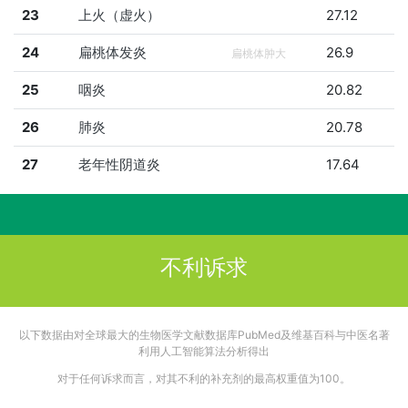
23
上火（虚火）
27.12
24
扁桃体发炎
26.9
扁桃体肿大
25
咽炎
20.82
26
肺炎
20.78
27
老年性阴道炎
17.64
不利诉求
以下数据由对全球最大的生物医学文献数据库PubMed及维基百科与中医名著
利用人工智能算法分析得出
对于任何诉求而言，对其不利的补充剂的最高权重值为100。