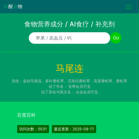
唤
醒
食
物
食物营养成分 / AI食疗 / 补充剂
食物/AI食疗诉求/补充剂名称
Go
马尾连
别名：金丝马尾连、多叶唐松草、贝加尔唐松草、高原唐松草、唐松草
拉丁学名：
至尊会员可见
拉丁异名与英文名：
企业会员可见
百度百科
访问次数：5031
最近更新：2025-08-17