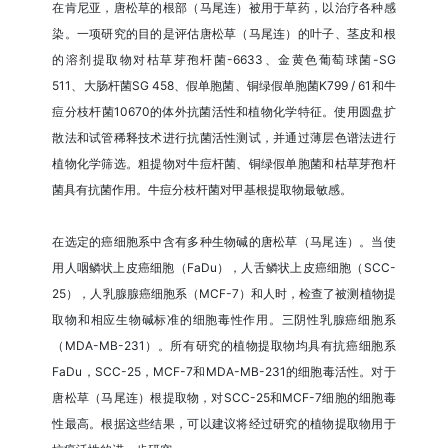
在肯尼亚，唐松草的根部（马尾连）被用于草药，以治疗各种感
染。一项研究的目的是评估唐松草（马尾连）的叶子、茎皮和根
的溶剂提取物对枯草芽孢杆菌-6633、金黄色葡萄球菌-SG
511、大肠杆菌SG 458、假单胞菌、铜绿假单胞菌K799 / 61和牛
痘分枝杆菌10670的体外抗菌活性和植物化学特征。使用圆盘扩
散法和试管稀释技术进行抗菌活性测试，并通过薄层色谱法进行
植物化学筛选。粗提物对牛痘杆菌、铜绿假单胞菌和枯草芽孢杆
菌具有抗菌作用。牛痘分枝杆菌对甲基根提取物最敏感。
在选定的癌细胞系中含有多种生物碱的唐松草（马尾连）。当使
用人咽鳞状上皮癌细胞（FaDu），人舌鳞状上皮癌细胞（SCC-
25），人乳腺腺癌细胞系（MCF-7）和人时，检查了被测植物提
取物和相应生物碱标准的细胞毒性作用。三阴性乳腺癌细胞系
（MDA-MB-231）。所有研究的植物提取物均具有抗癌细胞系
FaDu，SCC-25，MCF-7和MDA-MB-231的细胞毒活性。对于
唐松草（马尾连）根提取物，对SCC-25和MCF-7细胞的细胞毒
性最高。根据这些结果，可以建议将经过研究的植物提取物用于