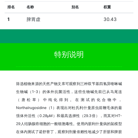
排名
名称
别名
权重
1
脾胃虚
30.43
特别说明
筛选植物来源的天然产物文库可观察到三种双苄基四氢异喹啉碱
生物碱（1-3）的体外抗菌活性，这些生物碱先前已从马尾连
（唐松草）中纯化得到。在测试的化合物中，
Northalrugosidine（1）表现出对杜氏利什曼原虫前鞭毛体的最
强体外活性（0.28μM）和最高选择性（29.3倍），而其对HT-
29人结肠腺癌细胞的一般细胞毒性。使用内脏利什曼病的鼠模型
在体内测试了诺舒替丁，观察到剂量依赖性地减少了肝脏和脾脏