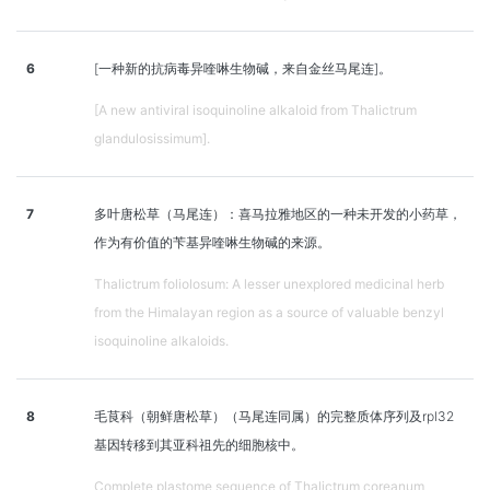
6
[一种新的抗病毒异喹啉生物碱，来自金丝马尾连]。
[A new antiviral isoquinoline alkaloid from Thalictrum
glandulosissimum].
7
多叶唐松草（马尾连）：喜马拉雅地区的一种未开发的小药草，
作为有价值的苄基异喹啉生物碱的来源。
Thalictrum foliolosum: A lesser unexplored medicinal herb
from the Himalayan region as a source of valuable benzyl
isoquinoline alkaloids.
8
毛茛科（朝鲜唐松草）（马尾连同属）的完整质体序列及rpl32
基因转移到其亚科祖先的细胞核中。
Complete plastome sequence of Thalictrum coreanum