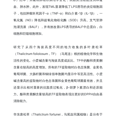
血、肺水肿。此外，发现TML显著降低了LPS诱导的炎症细胞因
子，包括肿瘤坏死因子-α（TNF-α）和白介素-1β（IL-1β），一
氧化氮（NO）降低和超氧化物歧化酶（SOD）升高。支气管肺
泡灌洗液（BALF），并有效改善LPS诱导的BALF中总蛋白，白
细胞和巨噬细胞增加。
研究了从四个海拔高度不同的地方收集的多叶唐松草
（Thalictrum foliolosum，TF）（马尾连）根的植物化学和生物
活性的变化。小檗碱含量与海拔高度成反比。TF中的酚和类黄酮
含量在较高的高度增加。所有的TF提取物对白色念珠菌、金黄色
葡萄球菌、大肠杆菌和铜绿假单胞菌均显示中等至高活性。小檗
碱含量高的提取物对白色念珠菌和金黄色葡萄球菌最有效，并且
还显示出相对显著的抗脂质过氧化，β-胡萝卜素漂白和还原能
力。酚和类黄酮含量较高的TF提取物表现出更好的DPPH自由基
清除能力。
华东唐松草（Thalictrum fortunei，马尾连同属植物）是分布于