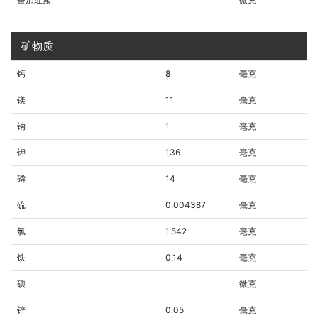
矿物质
钙
8
毫克
镁
11
毫克
钠
1
毫克
钾
136
毫克
磷
14
毫克
硫
0.004387
毫克
氯
1.542
毫克
铁
0.14
毫克
碘
微克
锌
0.05
毫克