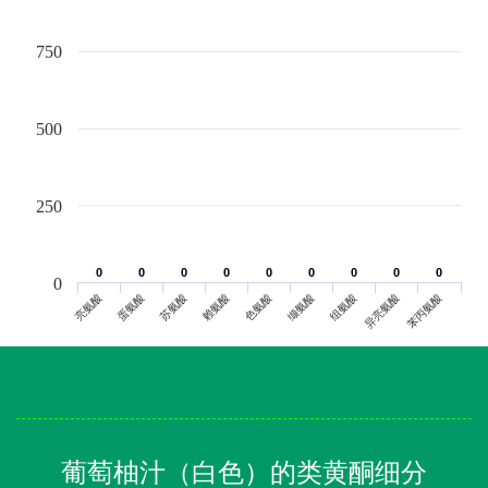
750
500
250
0
0
0
0
0
0
0
0
0
0
0
0
0
0
0
0
0
0
0
亮氨酸
蛋氨酸
苏氨酸
赖氨酸
色氨酸
缬氨酸
组氨酸
异亮氨酸
苯丙氨酸
葡萄柚汁（白色）的类黄酮细分