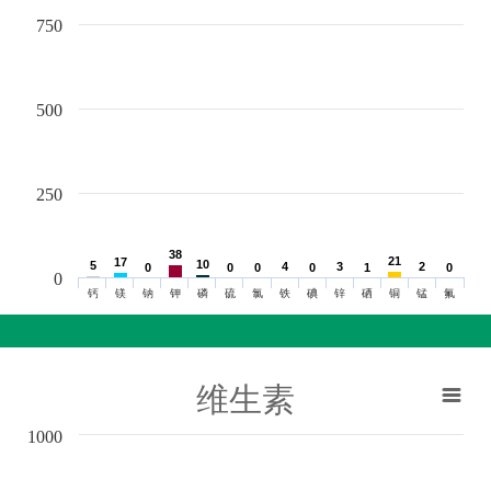
750
500
250
38
38
21
21
17
17
10
10
5
5
4
4
3
3
2
2
0
0
0
0
0
0
0
0
1
1
0
0
0
钙
镁
钠
钾
磷
硫
氯
铁
碘
锌
硒
铜
锰
氟
维生素
1000