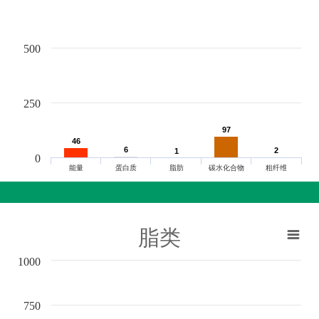
500
250
97
97
46
46
6
6
2
2
1
1
0
能量
蛋白质
脂肪
碳水化合物
粗纤维
脂类
1000
750