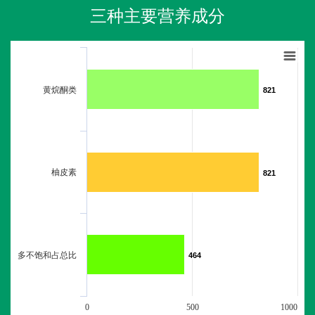
三种主要营养成分
黄烷酮类
821
821
柚皮素
821
821
多不饱和占总比
464
464
0
500
1000