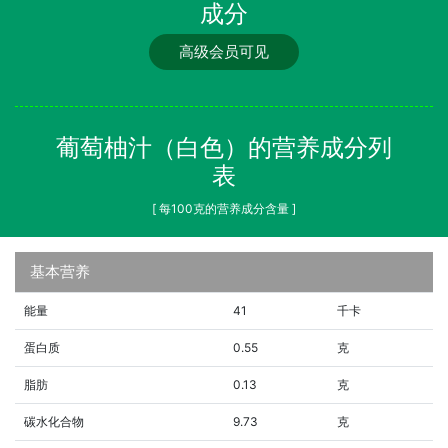
成分
高级会员可见
葡萄柚汁（白色）的营养成分列
表
[ 每100克的营养成分含量 ]
基本营养
能量
41
千卡
蛋白质
0.55
克
脂肪
0.13
克
碳水化合物
9.73
克