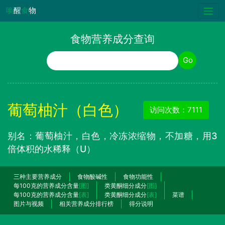
唤
醒
食
物
食物营养成分查询
食物名称
Go
葡萄柚汁（白色）
访问次数：7111
别名：葡萄柚汁，白色，冷冻浓缩物，不加糖，用3
倍体积的水稀释（U）
三种主要营养成分
食物酸碱性
食物功能性
每100克的营养成分含量
[图]
类黄酮细分成分
[图]
每100克的营养成分含量
[表]
类黄酮细分成分
[表]
菜谱
图片与视频
相关营养成分排行榜
得分说明