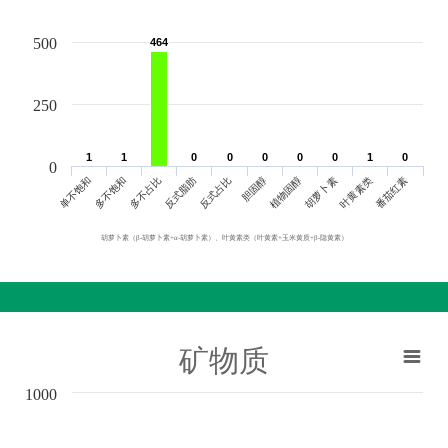
500
464
464
250
1
1
1
1
0
0
0
0
0
0
0
0
0
0
1
1
0
0
0
单不饱和
胆固醇
反式脂肪
叶黄素类
多不饱和
植物固醇
反式占比
番茄红素
多不占比
胡萝卜素
胡萝卜素（β-胡萝卜素+α-胡萝卜素）、叶黄素类（叶黄素+玉米黄质+β-隐黄素）
矿物质
1000