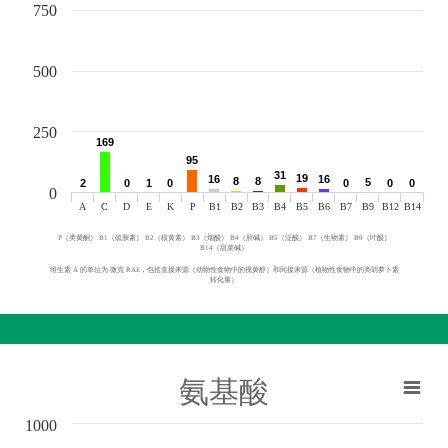
750
500
250
169
169
95
95
31
31
19
19
16
16
16
16
8
8
8
8
5
5
2
2
0
0
1
1
0
0
0
0
0
0
0
0
0
A
C
D
E
K
P
B1
B2
B3
B4
B5
B6
B7
B9
B12
B14
P（类黄酮） B1（硫胺素） B2（核黄素） B3（烟酸） B4（胆碱） B5（泛酸） B7（生物素） B9（叶酸）
B14（甜菜碱）
维生素 A 的单位为 微克 RAE，包括直接来源（动物性食物中的视黄醇）和间接来源（植物性食物中的类胡萝卜素
转化量）
氨基酸
1000