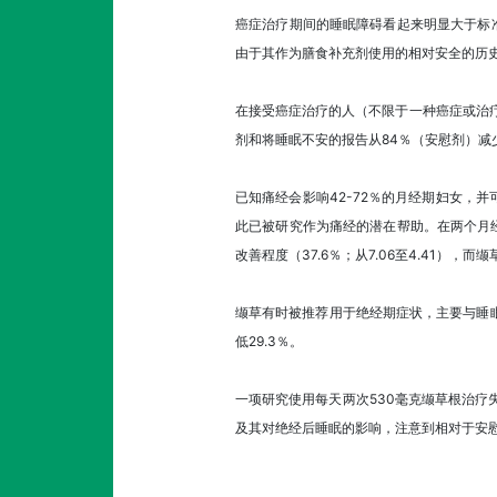
癌症治疗期间的睡眠障碍看起来明显大于标准
由于其作为膳食补充剂使用的相对安全的历
在接受癌症治疗的人（不限于一种癌症或治疗
剂和将睡眠不安的报告从84％（安慰剂）减少
已知痛经会影响42-72％的月经期妇女，
此已被研究作为痛经的潜在帮助。在两个月经周
改善程度（37.6％；从7.06至4.41）
缬草有时被推荐用于绝经期症状，主要与睡眠
低29.3％。
一项研究使用每天两次530毫克缬草根治疗
及其对绝经后睡眠的影响，注意到相对于安慰