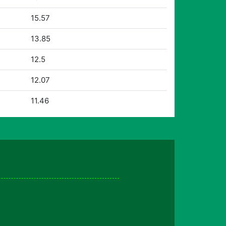
15.57
13.85
12.5
12.07
11.46