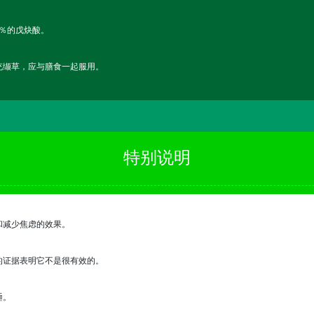
1％的戊炔酸。
充缬草，应与膳食一起服用。
特别说明
和减少焦虑的效果。
的证据表明它不是很有效的。
睡。