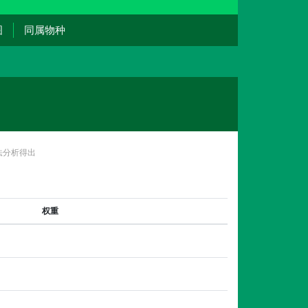
图
同属物种
法分析得出
权重