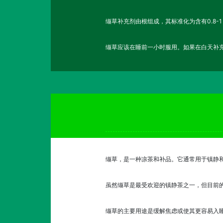
缬草补充剂由根组成，其标准化为含有0.8-
缬草应该在睡前一小时服用。如果在白天补
缬草，是一种凉茶和补品。它通常用于镇静
虽然缬草是最受欢迎的镇静茶之一，但目前
缬草的主要用途是缓解焦虑或使其更容易入