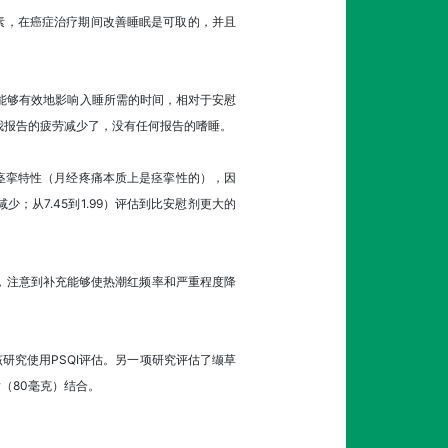
因素，在癌症治疗期间改善睡眠是可取的，并且
，能够有效地影响入睡所需的时间，相对于安慰
自我报告的疲劳减少了，没有任何报告的嗜睡。
抗痉挛特性（月经疼痛本质上是痉挛性的），因
；从7.45到1.99）评估到比安慰剂更大的
），注意到补充能够使热潮红频率和严重程度降
研究使用PSQI评估。另一项研究评估了缬草
（80毫克）结合。