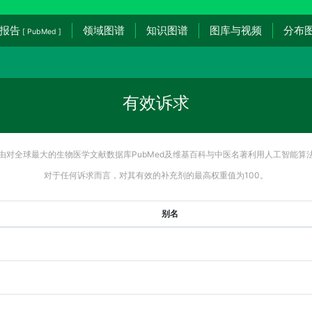
报告
领域图谱
知识图谱
图库与视频
分布
[ PubMed ]
有效诉求
由对全球最大的生物医学文献数据库PubMed及维基百科与中医名著利用人工智能算
对于任何诉求而言，对其有效的补充剂的最高权重值为100。
别名