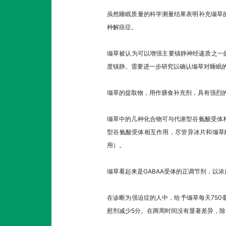
虽然睡眠质量的科学测量结果表明补充缬草
种解痉症。
缬草被认为可以增强主要镇静神经递质之一的
度镇静。需要进一步研究以确认缬草对睡眠
缬草的提取物，用作膳食补充剂，具有强烈
缬草中的几种化合物可与代谢型谷氨酸受体
型谷氨酸受体相互作用，尽管异冰片和缬草
用）。
缬草看起来是GABAA受体的正调节剂，以
在诊断为强迫症的人中，给予缬草每天750
慰剂减少5分。在两周时间没有显著差异，