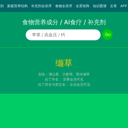
充剂
家庭营养结构
补充剂全排序
食物全排序
全景矩阵
知识图谱
文章
APP
食物营养成分 / AI食疗 / 补充剂
食物/AI食疗诉求/补充剂名称
Go
缬草
别名：满山香、大救驾、黑水缬草
拉丁学名：
至尊会员可见
拉丁异名与英文名：
企业会员可见