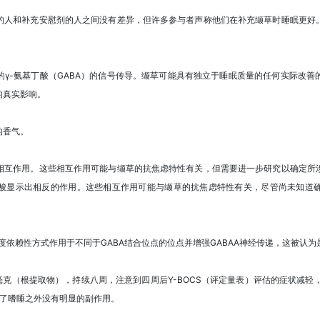
的人和补充安慰剂的人之间没有差异，但许多参与者声称他们在补充缬草时睡眠更好
γ-氨基丁酸（GABA）的信号传导。缬草可能具有独立于睡眠质量的任何实际改
的真实影响。
的香气。
相互作用。这些相互作用可能与缬草的抗焦虑特性有关，但需要进一步研究以确定所
酸显示出相反的作用。这些相互作用可能与缬草的抗焦虑特性有关，尽管尚未知道
浓度依赖性方式作用于不同于GABA结合位点的位点并增强GABAA神经传递，这被认
毫克（根提取物），持续八周，注意到四周后Y-BOCS（评定量表）评估的症状减轻
除了嗜睡之外没有明显的副作用。