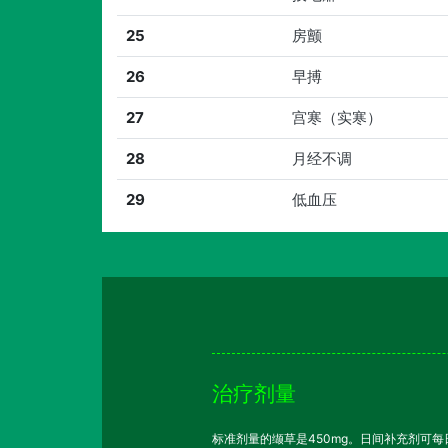
25
房颤
26
早搏
27
宫寒（实寒）
28
月经不调
29
低血压
治疗剂量
标准剂量的缬草是450mg。日间补充剂可每日