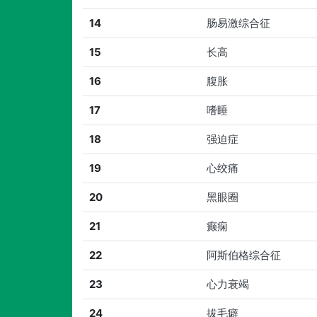
14
肠易激综合征
15
长高
16
腹胀
17
嗜睡
18
强迫症
19
心绞痛
20
黑眼圈
21
癫痫
22
阿斯伯格综合征
23
心力衰竭
24
拔毛癖