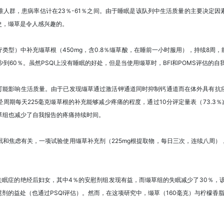
人群，患病率估计在23％-61％之间。由于睡眠是该队列中生活质量的主要决定
史，缬草是令人感兴趣的。
类型）中补充缬草根（450mg，含0.8％缬草酸，在睡前一小时服用），持续8周
到60％。虽然PSQI上没有睡眠的好处，但是当使用缬草时，BFI和POMS评估的
并可能影响生活质量。由于已发现缬草通过激活钾通道同时抑制钙通道而在体外具有
期每天225毫克缬草根的补充能够减少疼痛的程度，通过10分评定量表（73.3％减少
，而缬草组也减少了自我报告的疼痛持续时间。
和焦虑有关，一项试验使用缬草补充剂（225mg根提取物，每日三次，连续八周
失眠症的绝经后妇女，其中4％的安慰剂组发现有益，而缬草组的失眠减少了30％，该
剂的益处（也通过PSQI评估）。然而，在这项研究中，缬草（160毫克）与柠檬香脂