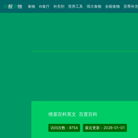
唤
醒
食
物
食物
（当前）
AI食疗
补充剂
营养工具
强大食物
全能食物
至尊补
维基百科英文
百度百科
访问次数：9754
最近更新：2026-01-01