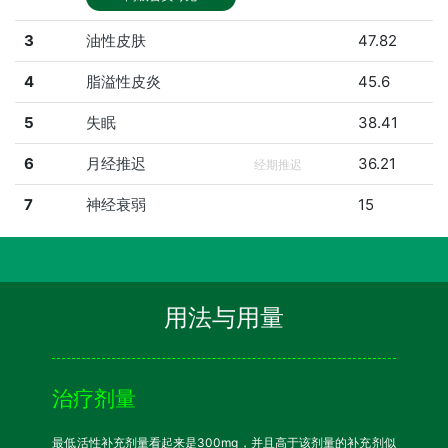
3
油性皮肤
47.82
4
脂溢性皮炎
45.6
5
失眠
38.41
6
月经推迟
36.21
经期推迟
7
神经衰弱
15
用法与用量
治疗剂量
最低活性补充剂量看起来是300mg，并且高于该剂量的补充剂似