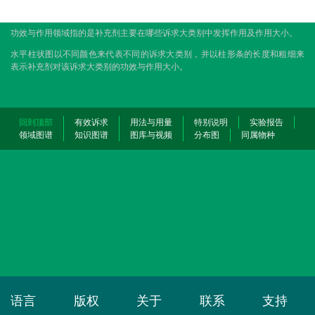
功效与作用领域指的是补充剂主要在哪些诉求大类别中发挥作用及作用大小。
水平柱状图以不同颜色来代表不同的诉求大类别，并以柱形条的长度和粗细来
表示补充剂对该诉求大类别的功效与作用大小。
回到顶部
有效诉求
用法与用量
特别说明
实验报告
领域图谱
知识图谱
图库与视频
分布图
同属物种
语言
版权
关于
联系
支持