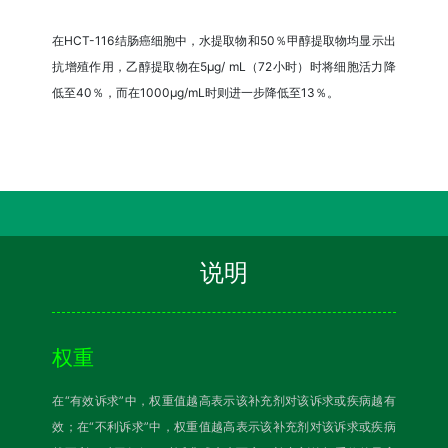
在HCT-116结肠癌细胞中，水提取物和50％甲醇提取物均显示出
抗增殖作用，乙醇提取物在5μg/ mL（72小时）时将细胞活力降
低至40％，而在1000μg/mL时则进一步降低至13％。
说明
权重
在“有效诉求”中，权重值越高表示该补充剂对该诉求或疾病越有
效；在“不利诉求”中，权重值越高表示该补充剂对该诉求或疾病