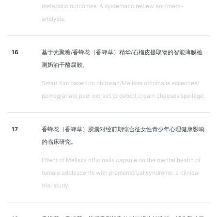
metabolic outcomes: A systematic review and meta-
analysis.
16
基于壳聚糖/香蜂花（香蜂草）精华/石榴皮提取物的智能薄膜检
测奶油干酪腐败。
Smart film based on chitosan/Melissa officinalis essences/
pomegranate peel extract to detect cream cheeses spoilage.
17
香蜂花（香蜂草）胶囊对经前期综合征女性青少年心理健康影响
的临床研究。
Effect of Melissa officinalis capsule on the mental health of
female adolescents with premenstrual syndrome: a clinical
trial study.