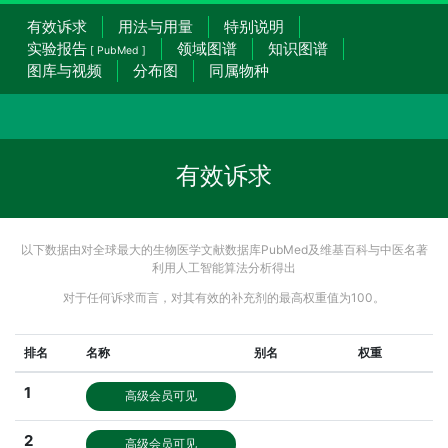
有效诉求
用法与用量
特别说明
实验报告
领域图谱
知识图谱
[ PubMed ]
图库与视频
分布图
同属物种
有效诉求
以下数据由对全球最大的生物医学文献数据库PubMed及维基百科与中医名著
利用人工智能算法分析得出
对于任何诉求而言，对其有效的补充剂的最高权重值为100。
排名
名称
别名
权重
1
高级会员可见
2
高级会员可见