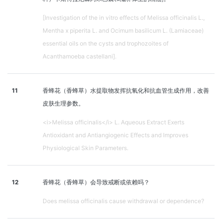
[Investigation of the in vitro effects of Melissa officinalis L.,
Mentha x piperita L. and Ocimum basilicum L. (Lamiaceae)
essential oils on the cysts and trophozoites of
Acanthamoeba castellani].
11
香蜂花（香蜂草）水提取物发挥抗氧化和抗血管生成作用，改善
皮肤生理参数。
<i>Melissa officinalis</i> L. Aqueous Extract Exerts
Antioxidant and Antiangiogenic Effects and Improves
Physiological Skin Parameters.
12
香蜂花（香蜂草）会导致戒断或依赖吗？
Does melissa officinalis cause withdrawal or dependence?