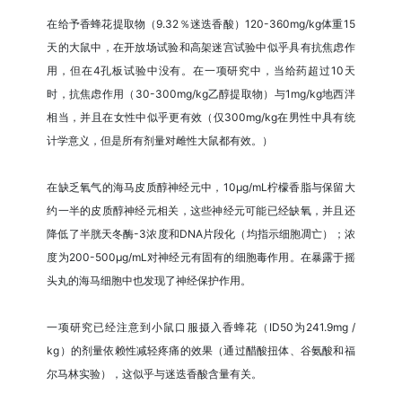
在给予香蜂花提取物（9.32％迷迭香酸）120-360mg/kg体重15
天的大鼠中，在开放场试验和高架迷宫试验中似乎具有抗焦虑作
用，但在4孔板试验中没有。在一项研究中，当给药超过10天
时，抗焦虑作用（30-300mg/kg乙醇提取物）与1mg/kg地西泮
相当，并且在女性中似乎更有效（仅300mg/kg在男性中具有统
计学意义，但是所有剂量对雌性大鼠都有效。）
在缺乏氧气的海马皮质醇神经元中，10μg/mL柠檬香脂与保留大
约一半的皮质醇神经元相关，这些神经元可能已经缺氧，并且还
降低了半胱天冬酶-3浓度和DNA片段化（均指示细胞凋亡）；浓
度为200-500μg/mL对神经元有固有的细胞毒作用。在暴露于摇
头丸的海马细胞中也发现了神经保护作用。
一项研究已经注意到小鼠口服摄入香蜂花（ID50为241.9mg /
kg）的剂量依赖性减轻疼痛的效果（通过醋酸扭体、谷氨酸和福
尔马林实验），这似乎与迷迭香酸含量有关。