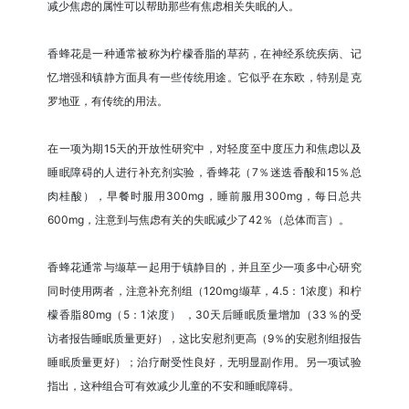
减少焦虑的属性可以帮助那些有焦虑相关失眠的人。
香蜂花是一种通常被称为柠檬香脂的草药，在神经系统疾病、记
忆增强和镇静方面具有一些传统用途。它似乎在东欧，特别是克
罗地亚，有传统的用法。
在一项为期15天的开放性研究中，对轻度至中度压力和焦虑以及
睡眠障碍的人进行补充剂实验，香蜂花（7％迷迭香酸和15％总
肉桂酸），早餐时服用300mg，睡前服用300mg，每日总共
600mg，注意到与焦虑有关的失眠减少了42％（总体而言）。
香蜂花通常与缬草一起用于镇静目的，并且至少一项多中心研究
同时使用两者，注意补充剂组（120mg缬草，4.5：1浓度）和柠
檬香脂80mg（5：1浓度） ，30天后睡眠质量增加（33％的受
访者报告睡眠质量更好），这比安慰剂更高（9％的安慰剂组报告
睡眠质量更好）；治疗耐受性良好，无明显副作用。另一项试验
指出，这种组合可有效减少儿童的不安和睡眠障碍。