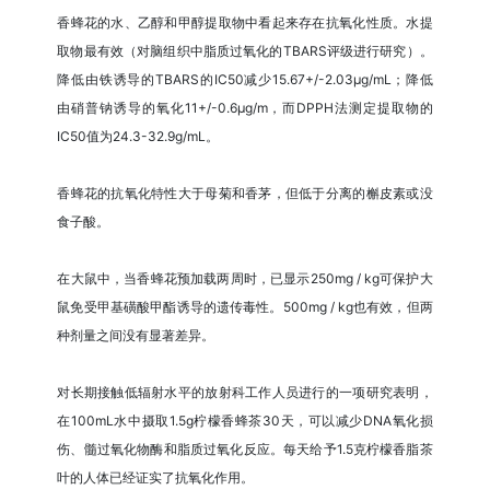
香蜂花的水、乙醇和甲醇提取物中看起来存在抗氧化性质。水提
取物最有效（对脑组织中脂质过氧化的TBARS评级进行研究）。
降低由铁诱导的TBARS的IC50减少15.67+/-2.03µg/mL；降低
由硝普钠诱导的氧化11+/-0.6µg/m，而DPPH法测定提取物的
IC50值为24.3-32.9g/mL。
香蜂花的抗氧化特性大于母菊和香茅，但低于分离的槲皮素或没
食子酸。
在大鼠中，当香蜂花预加载两周时，已显示250mg / kg可保护大
鼠免受甲基磺酸甲酯诱导的遗传毒性。500mg / kg也有效，但两
种剂量之间没有显著差异。
对长期接触低辐射水平的放射科工作人员进行的一项研究表明，
在100mL水中摄取1.5g柠檬香蜂茶30天，可以减少DNA氧化损
伤、髓过氧化物酶和脂质过氧化反应。每天给予1.5克柠檬香脂茶
叶的人体已经证实了抗氧化作用。