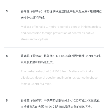
3
香蜂花（香蜂草）水醇提取物通过防止中枢氧化应激和细胞凋亡
来抑制焦虑和抑郁。
Melissa officinalis L. hydro-alcoholic extract inhibits anxiety
and depression through prevention of central oxidative
stress and apoptosis.
4
香蜂花（香蜂草）提取物ALS-L1023减轻肥胖雌性C57BL/6J小
鼠内脏肥胖和胰岛素抵抗。
The herbal extract ALS-L1023 from Melissa officinalis
alleviates visceral obesity and insulin resistance in obese
female C57BL/6J mice.
5
香蜂花（香蜂草）中的草药提取物ALS-L1023可减少体重增加、
血糖升高和β-大冢-长-埃文斯-德岛脂肪大鼠的细胞丢失。